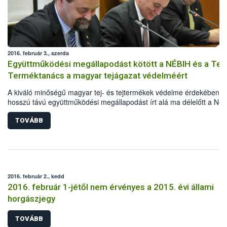
2016. február 3., szerda
Együttműködési megállapodást kötött a NÉBIH és a Tej
Terméktanács a magyar tejágazat védelméért
A kiváló minőségű magyar tej- és tejtermékek védelme érdekében
hosszú távú együttműködési megállapodást írt alá ma délelőtt a Nem
Élelmiszerlánc-biztonsági Hivatal és a Tej Szakmaközi Szervezet és
Terméktanács. A szerződést a NÉBIH részéről Oravecz Márton elnök
TOVÁBB
Terméktanács részéről pedig Mélykuti Tibor elnök látta el kézjegyéve
rendezvényen Bognár Lajos országos főállatorvos kiemelte, hogy az
ügyeskedők leleplezése, az illegális üzemek felszámolása legalább
annyira a tisztességes kereskedők, mint a vásárlók érdekében történ
A szakmaközi szervezetek ismereteinek, tapasztalatainak ötvözése
2016. február 2., kedd
pedig a minisztériumban és a hatóságnál felhalmozott tudással
2016. február 1-jétől nem érvényes a 2015. évi állami
kiemelkedő eredményekhez vezethet e téren.
horgászjegy
TOVÁBB