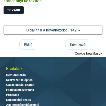
karácsonyi kekszben
TOVÁBB
Oldal 118 a következőből: 142
Előző
Következő
Cookie beállítások
Hivatalunk
Bemutatkozás
Szervezeti felépítés
Gazdálkodási adatok
Felügyeleti szervünk
Projektek
Kapcsolódó linkek
Adatkezelési tájékoztató