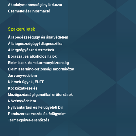
Akadálymentességi nyilatkozat
Üzemeltetési információ
Szakterületek
Állat-egészségügy és állatvédelem
Állategészségügyi diagnosztika
Állatgyógyászati termékek
Borászat és alkoholos italok
Élelmiszer- és takarmánybiztonság
Élelmiszerlánc-biztonsági laborhálózat
Járványvédelem
Kiemelt ügyek, EUTR
Kockázatkezelés
Mezőgazdasági genetikai erőforrások
Növényvédelem
Nyilvántartási és Felügyeleti Díj
Rendszerszervezés és felügyelet
Termékpálya-ellenőrzés