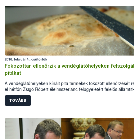
2016. február 4., csütörtök
Fokozottan ellenőrzik a vendéglátóhelyeken felszolgált
pitákat
A vendéglátóhelyeken kínált pita termékek fokozott ellenőrzését ren
el hétfőn Zsigó Róbert élelmiszerlánc-felügyeletért felelős államtitkár
szigorított vizsgálatot a NÉBIH Kiemelt Ügyek Igazgatósága által n
történt pitaüzem leleplezés indokolta: a vállalkozás ugyanis nagy
TOVÁBB
mennyiségben szállította ismeretlen helyekre a rendkívül rossz higié
körülmények között gyártott termékeket.