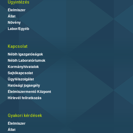
Ügyintézés
Élelmiszer
Állat
Növény
Labor/Egyéb
Kapcsolat
Nébih Igazgatóságok
Nébih Laboratóriumok
Kormányhivatalok
Sajtókapcsolat
Ügyfélszolgálat
Hatósági jogsegély
Élelmiszermentő Központ
Hírlevél feliratkozás
Gyakori kérdések
Élelmiszer
Állat