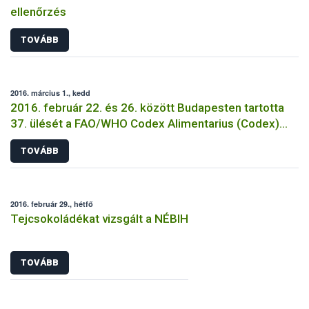
ellenőrzés
TOVÁBB
2016. március 1., kedd
2016. február 22. és 26. között Budapesten tartotta
37. ülését a FAO/WHO Codex Alimentarius (Codex)
Analitikai és Mintavételi Módszerek szakbizottsága
TOVÁBB
(CCMAS)
2016. február 29., hétfő
Tejcsokoládékat vizsgált a NÉBIH
TOVÁBB