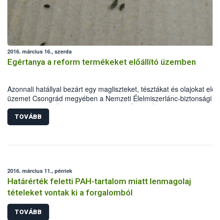
vadászati igazgatás területén dolgozó szakemberek tartják az alábbi
tervezett témakörökben:
2016. március 16., szerda
Egértanya a reform termékeket előállító üzemben
Azonnali hatállyal bezárt egy magliszteket, tésztákat és olajokat előál
üzemet Csongrád megyében a Nemzeti Élelmiszerlánc-biztonsági
Hivatal Kiemelt Ügyek Igazgatósága (NÉBIH KÜI). A szakemberek a
ellenőrzés során egereket találtak az alapanyagraktárban, emellett 
TOVÁBB
nyomonkövethetőséggel és a dokumentációval is gondok voltak. Az
eljárás során több mint 120 tételt, mintegy 10 tonna mennyiségben
vontak ki a forgalomból. A KÜI kötelezte az élelmiszer-vállalkozót a
forgalomban lévő termékei visszahívására.
2016. március 11., péntek
Határérték feletti PAH-tartalom miatt lenmagolaj
tételeket vontak ki a forgalomból
TOVÁBB