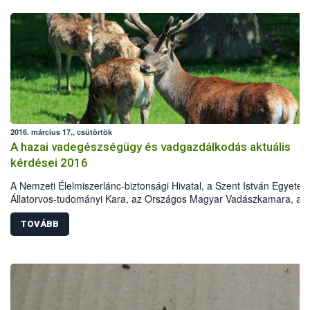
2016. március 17., csütörtök
A hazai vadegészségügy és vadgazdálkodás aktuális
kérdései 2016
A Nemzeti Élelmiszerlánc-biztonsági Hivatal, a Szent István Egyete
Állatorvos-tudományi Kara, az Országos Magyar Vadászkamara, az
Országos Magyar Vadászati Védegylet, a Magyar Tudományos
Akadémia Erdészeti Tudományos Bizottság Vadgazdálkodási
TOVÁBB
Albizottsága és a Földművelésügyi Minisztérium Élelmiszerlánc-
felügyeletért Felelős Államtitkársága „A hazai vadegészségügy és
vadgazdálkodás aktuális kérdései 2016„ címmel konferenciát szerve
2016. április 5-ére. A rendezvény helyszíne a Szent István Egyetem
Állatorvos-tudományi Karának Aulája. Az előadásokat a
vadegészségügy, vadgazdálkodás, állategészségügy, valamint a