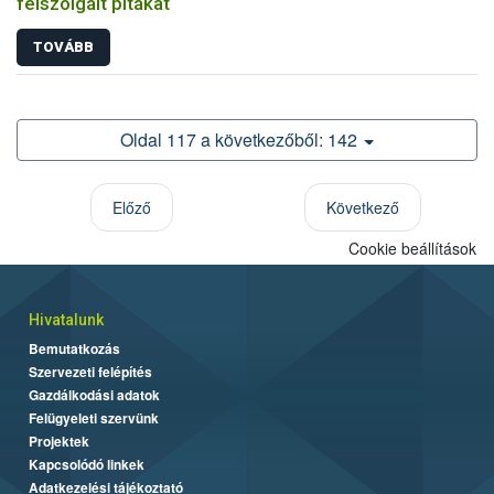
felszolgált pitákat
TOVÁBB
Oldal 117 a következőből: 142
Előző
Következő
Cookie beállítások
Hivatalunk
Bemutatkozás
Szervezeti felépítés
Gazdálkodási adatok
Felügyeleti szervünk
Projektek
Kapcsolódó linkek
Adatkezelési tájékoztató