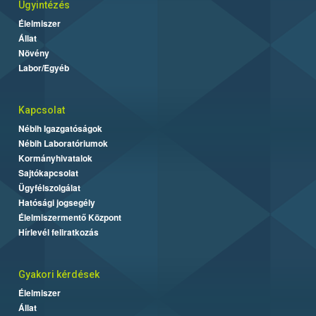
Ügyintézés
Élelmiszer
Állat
Növény
Labor/Egyéb
Kapcsolat
Nébih Igazgatóságok
Nébih Laboratóriumok
Kormányhivatalok
Sajtókapcsolat
Ügyfélszolgálat
Hatósági jogsegély
Élelmiszermentő Központ
Hírlevél feliratkozás
Gyakori kérdések
Élelmiszer
Állat