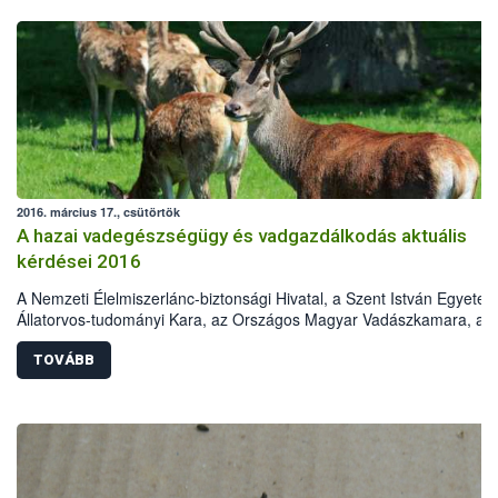
2016. március 17., csütörtök
A hazai vadegészségügy és vadgazdálkodás aktuális
kérdései 2016
A Nemzeti Élelmiszerlánc-biztonsági Hivatal, a Szent István Egyete
Állatorvos-tudományi Kara, az Országos Magyar Vadászkamara, az
Országos Magyar Vadászati Védegylet, a Magyar Tudományos
Akadémia Erdészeti Tudományos Bizottság Vadgazdálkodási
TOVÁBB
Albizottsága és a Földművelésügyi Minisztérium Élelmiszerlánc-
felügyeletért Felelős Államtitkársága „A hazai vadegészségügy és
vadgazdálkodás aktuális kérdései 2016„ címmel konferenciát szerve
2016. április 5-ére. A rendezvény helyszíne a Szent István Egyetem
Állatorvos-tudományi Karának Aulája. Az előadásokat a
vadegészségügy, vadgazdálkodás, állategészségügy, valamint a