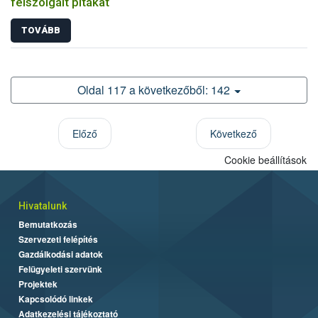
felszolgált pitákat
TOVÁBB
Oldal 117 a következőből: 142
Előző
Következő
Cookie beállítások
Hivatalunk
Bemutatkozás
Szervezeti felépítés
Gazdálkodási adatok
Felügyeleti szervünk
Projektek
Kapcsolódó linkek
Adatkezelési tájékoztató