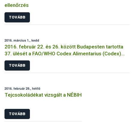
ellenőrzés
TOVÁBB
2016. március 1., kedd
2016. február 22. és 26. között Budapesten tartotta
37. ülését a FAO/WHO Codex Alimentarius (Codex)
Analitikai és Mintavételi Módszerek szakbizottsága
TOVÁBB
(CCMAS)
2016. február 29., hétfő
Tejcsokoládékat vizsgált a NÉBIH
TOVÁBB