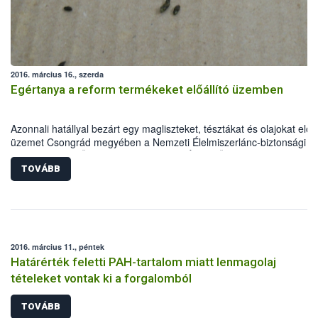
vadászati igazgatás területén dolgozó szakemberek tartják az alábbi
tervezett témakörökben:
2016. március 16., szerda
Egértanya a reform termékeket előállító üzemben
Azonnali hatállyal bezárt egy magliszteket, tésztákat és olajokat előál
üzemet Csongrád megyében a Nemzeti Élelmiszerlánc-biztonsági
Hivatal Kiemelt Ügyek Igazgatósága (NÉBIH KÜI). A szakemberek a
ellenőrzés során egereket találtak az alapanyagraktárban, emellett 
TOVÁBB
nyomonkövethetőséggel és a dokumentációval is gondok voltak. Az
eljárás során több mint 120 tételt, mintegy 10 tonna mennyiségben
vontak ki a forgalomból. A KÜI kötelezte az élelmiszer-vállalkozót a
forgalomban lévő termékei visszahívására.
2016. március 11., péntek
Határérték feletti PAH-tartalom miatt lenmagolaj
tételeket vontak ki a forgalomból
TOVÁBB