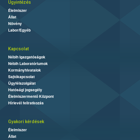
Ügyintézés
Élelmiszer
Állat
Növény
Labor/Egyéb
Kapcsolat
Nébih Igazgatóságok
Nébih Laboratóriumok
Kormányhivatalok
Sajtókapcsolat
Ügyfélszolgálat
Hatósági jogsegély
Élelmiszermentő Központ
Hírlevél feliratkozás
Gyakori kérdések
Élelmiszer
Állat