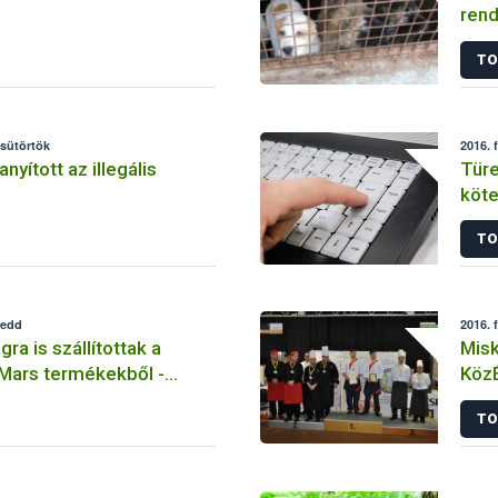
rend
egy 
TO
csütörtök
2016. 
yított az illegális
Türe
köte
TO
kedd
2016. 
ra is szállítottak a
Misk
 Mars termékekből -
KözÉ
TO