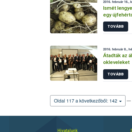
2016. február 16., 
Ismét lengye
egy újfehértó
TOVÁBB
2016. február 8., h
Átadták az ál
okleveleket
TOVÁBB
— 
Oldal 117 a következőből: 142
Hivatalunk