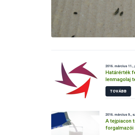
2016. március 11.,
Határérték f
lenmagolaj t
forgalomból
TOVÁBB
2016. március 9., 
A tejpiacon 
forgalmazói 
intézkedett 