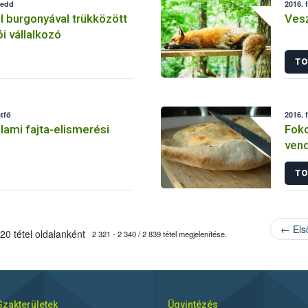
kedd
2016. 
l burgonyával trükközött
Vesz
i vállalkozó
TO
étfő
2016. 
lami fajta-elismerési
Foko
vend
pitá
TO
← Els
20 tétel oldalanként
2 321 - 2 340 / 2 839 tétel megjelenítése.
Szakterületek
Ügyintézés