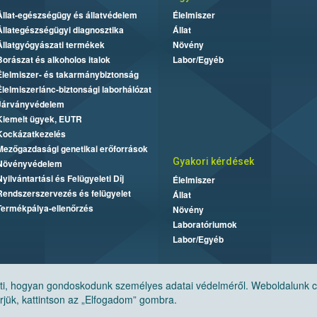
Állat-egészségügy és állatvédelem
Élelmiszer
Állategészségügyi diagnosztika
Állat
Állatgyógyászati termékek
Növény
Borászat és alkoholos italok
Labor/Egyéb
Élelmiszer- és takarmánybiztonság
Élelmiszerlánc-biztonsági laborhálózat
Járványvédelem
Kiemelt ügyek, EUTR
Kockázatkezelés
Mezőgazdasági genetikai erőforrások
Gyakori kérdések
Növényvédelem
Nyilvántartási és Felügyeleti Díj
Élelmiszer
Rendszerszervezés és felügyelet
Állat
Termékpálya-ellenőrzés
Növény
Laboratóriumok
Labor/Egyéb
, hogyan gondoskodunk személyes adatai védelméről. Weboldalunk cook
jük, kattintson az „Elfogadom” gombra.