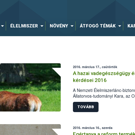
ÉLELMISZER
NÖVÉNY
ÁTFOGÓ TÉMÁK
KA
2016. március 17., csütörtök
A hazai vadegészségügy é
kérdései 2016
A Nemzeti Élelmiszerlánc-bizton
Állatorvos-tudományi Kara, az
Országos Magyar Vadászati Véd
Akadémia Erdészeti Tudományos
TOVÁBB
Albizottsága és a Földművelésüg
felügyeletért Felelős Államtitk
vadgazdálkodás aktuális kérdése
2016. március 16., szerda
2016. április 5-ére. A rendezvé
Egértanya a reform termék