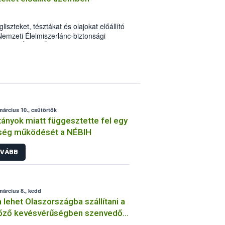
lája. Az előadásokat a
, állategészségügy, valamint a
lgozó szakemberek tartják az alábbi,
iszteket, tésztákat és olajokat előállító
mzeti Élelmiszerlánc-biztonsági
sága (NÉBIH KÜI). A szakemberek az
ak az alapanyagraktárban, emellett a
umentációval is gondok voltak. Az
elt, mintegy 10 tonna mennyiségben
ötelezte az élelmiszer-vállalkozót a még
ahívására.
március 10., csütörtök
ányok miatt függesztette fel egy
ség működését a NÉBIH
VÁBB
március 8., kedd
lehet Olaszországba szállítani a
tőző kevésvérűségben szenvedő
kat