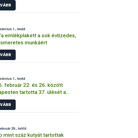
VÁBB
március 1., kedd
fa emlékplakett a sok évtizedes,
iismeretes munkáért
VÁBB
március 1., kedd
. február 22. és 26. között
pesten tartotta 37. ülését a
/WHO Codex Alimentarius
VÁBB
ex) Analitikai és Mintavételi
szerek szakbizottsága (CCMAS)
február 29., hétfő
 mint száz kutyát tartottak