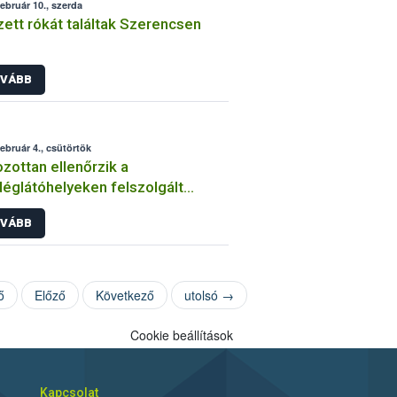
február 10., szerda
ett rókát találtak Szerencsen
VÁBB
február 4., csütörtök
zottan ellenőrzik a
églátóhelyeken felszolgált
kat
VÁBB
ő
Előző
Következő
utolsó →
Cookie beállítások
Kapcsolat