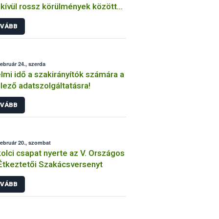
kívül rossz körülmények között
Hajdú-Bihar megyei tenyészetben
VÁBB
február 24., szerda
lmi idő a szakirányítók számára a
lező adatszolgáltatásra!
VÁBB
február 20., szombat
olci csapat nyerte az V. Országos
tkeztetői Szakácsversenyt
VÁBB