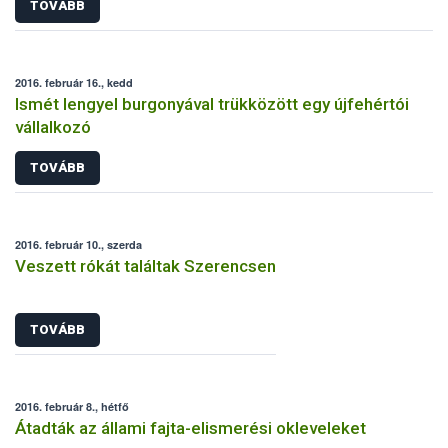
TOVÁBB
2016. február 16., kedd
Ismét lengyel burgonyával trükközött egy újfehértói
vállalkozó
TOVÁBB
2016. február 10., szerda
Veszett rókát találtak Szerencsen
TOVÁBB
2016. február 8., hétfő
Átadták az állami fajta-elismerési okleveleket