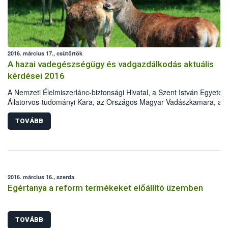
2016. március 17., csütörtök
A hazai vadegészségügy és vadgazdálkodás aktuális
kérdései 2016
A Nemzeti Élelmiszerlánc-biztonsági Hivatal, a Szent István Egyete
Állatorvos-tudományi Kara, az Országos Magyar Vadászkamara, az
Országos Magyar Vadászati Védegylet, a Magyar Tudományos
Akadémia Erdészeti Tudományos Bizottság Vadgazdálkodási
TOVÁBB
Albizottsága és a Földművelésügyi Minisztérium Élelmiszerlánc-
felügyeletért Felelős Államtitkársága „A hazai vadegészségügy és
vadgazdálkodás aktuális kérdései 2016„ címmel konferenciát szerve
2016. április 5-ére. A rendezvény helyszíne a Szent István Egyetem
Állatorvos-tudományi Karának Aulája. Az előadásokat a
2016. március 16., szerda
vadegészségügy, vadgazdálkodás, állategészségügy, valamint a
Egértanya a reform termékeket előállító üzemben
vadászati igazgatás területén dolgozó szakemberek tartják az alábbi
tervezett témakörökben:
TOVÁBB