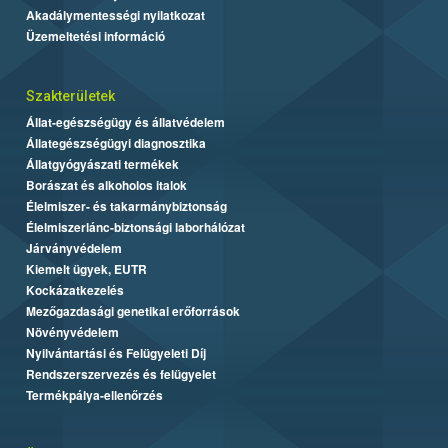
Akadálymentességi nyilatkozat
Üzemeltetési információ
Szakterületek
Állat-egészségügy és állatvédelem
Állategészségügyi diagnosztika
Állatgyógyászati termékek
Borászat és alkoholos italok
Élelmiszer- és takarmánybiztonság
Élelmiszerlánc-biztonsági laborhálózat
Járványvédelem
Kiemelt ügyek, EUTR
Kockázatkezelés
Mezőgazdasági genetikai erőforrások
Növényvédelem
Nyilvántartási és Felügyeleti Díj
Rendszerszervezés és felügyelet
Termékpálya-ellenőrzés