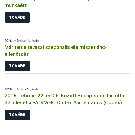
munkáért
TOVÁBB
2016. március 1., kedd
Már tart a tavaszi szezonális élelmiszerlánc-
ellenőrzés
TOVÁBB
2016. március 1., kedd
2016. február 22. és 26. között Budapesten tartotta
37. ülését a FAO/WHO Codex Alimentarius (Codex)
Analitikai és Mintavételi Módszerek szakbizottsága
TOVÁBB
(CCMAS)