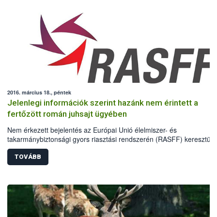
2016. március 18., péntek
Jelenlegi információk szerint hazánk nem érintett a
fertőzött román juhsajt ügyében
Nem érkezett bejelentés az Európai Unió élelmiszer- és
takarmánybiztonsági gyors riasztási rendszerén (RASFF) keresztül 
vonatkozóan, hogy Magyarországon is forgalomba kerültek az E.coli
baktériumfertőzésben érintett román előállítású túró terméktételek.
TOVÁBB