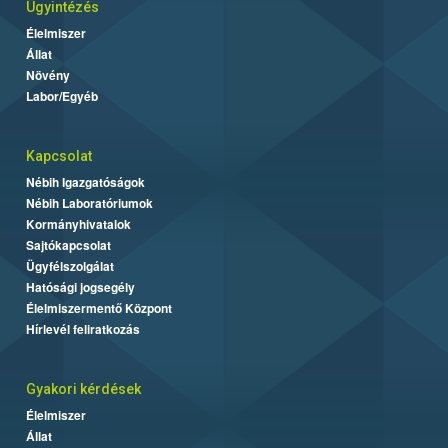
Ügyintézés
Élelmiszer
Állat
Növény
Labor/Egyéb
Kapcsolat
Nébih Igazgatóságok
Nébih Laboratóriumok
Kormányhivatalok
Sajtókapcsolat
Ügyfélszolgálat
Hatósági jogsegély
Élelmiszermentő Központ
Hírlevél feliratkozás
Gyakori kérdések
Élelmiszer
Állat