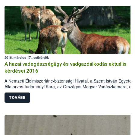
2016. március 17., csütörtök
A hazai vadegészségügy és vadgazdálkodás aktuális
kérdései 2016
A Nemzeti Élelmiszerlánc-biztonsági Hivatal, a Szent István Egyete
Állatorvos-tudományi Kara, az Országos Magyar Vadászkamara, az
Országos Magyar Vadászati Védegylet, a Magyar Tudományos
Akadémia Erdészeti Tudományos Bizottság Vadgazdálkodási
TOVÁBB
Albizottsága és a Földművelésügyi Minisztérium Élelmiszerlánc-
felügyeletért Felelős Államtitkársága „A hazai vadegészségügy és
vadgazdálkodás aktuális kérdései 2016„ címmel konferenciát szerve
2016. április 5-ére. A rendezvény helyszíne a Szent István Egyetem
Állatorvos-tudományi Karának Aulája. Az előadásokat a
vadegészségügy, vadgazdálkodás, állategészségügy, valamint a