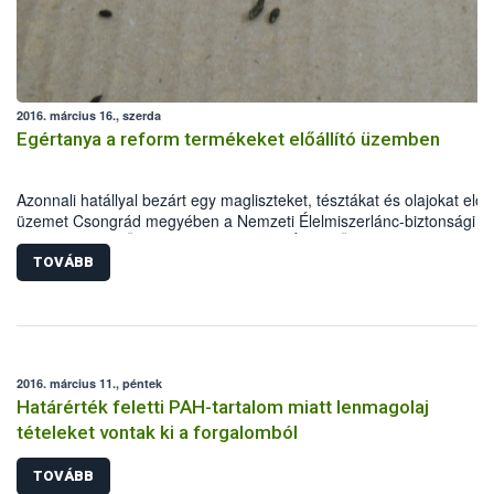
vadászati igazgatás területén dolgozó szakemberek tartják az alábbi
tervezett témakörökben:
2016. március 16., szerda
Egértanya a reform termékeket előállító üzemben
Azonnali hatállyal bezárt egy magliszteket, tésztákat és olajokat előál
üzemet Csongrád megyében a Nemzeti Élelmiszerlánc-biztonsági
Hivatal Kiemelt Ügyek Igazgatósága (NÉBIH KÜI). A szakemberek a
ellenőrzés során egereket találtak az alapanyagraktárban, emellett 
TOVÁBB
nyomonkövethetőséggel és a dokumentációval is gondok voltak. Az
eljárás során több mint 120 tételt, mintegy 10 tonna mennyiségben
vontak ki a forgalomból. A KÜI kötelezte az élelmiszer-vállalkozót a
forgalomban lévő termékei visszahívására.
2016. március 11., péntek
Határérték feletti PAH-tartalom miatt lenmagolaj
tételeket vontak ki a forgalomból
TOVÁBB