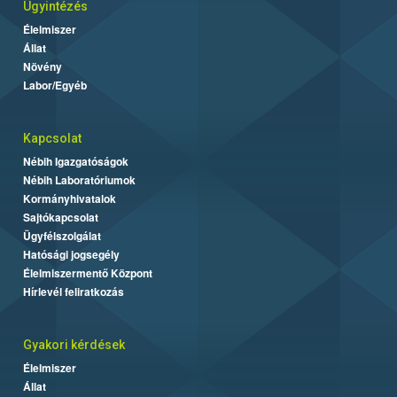
Ügyintézés
Élelmiszer
Állat
Növény
Labor/Egyéb
Kapcsolat
Nébih Igazgatóságok
Nébih Laboratóriumok
Kormányhivatalok
Sajtókapcsolat
Ügyfélszolgálat
Hatósági jogsegély
Élelmiszermentő Központ
Hírlevél feliratkozás
Gyakori kérdések
Élelmiszer
Állat