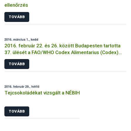
ellenőrzés
TOVÁBB
2016. március 1., kedd
2016. február 22. és 26. között Budapesten tartotta
37. ülését a FAO/WHO Codex Alimentarius (Codex)
Analitikai és Mintavételi Módszerek szakbizottsága
TOVÁBB
(CCMAS)
2016. február 29., hétfő
Tejcsokoládékat vizsgált a NÉBIH
TOVÁBB