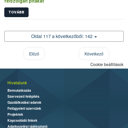
felszolgált pitákat
TOVÁBB
Oldal 117 a következőből: 142
Előző
Következő
Cookie beállítások
Hivatalunk
Bemutatkozás
Szervezeti felépítés
Gazdálkodási adatok
Felügyeleti szervünk
Projektek
Kapcsolódó linkek
Adatkezelési tájékoztató