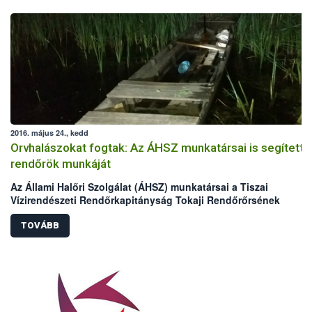
2016. május 24., kedd
Orvhalászokat fogtak: Az ÁHSZ munkatársai is segítetté
rendőrök munkáját
Az Állami Halőri Szolgálat (ÁHSZ) munkatársai a Tiszai
Vízirendészeti Rendőrkapitányság Tokaji Rendőrőrsének
kollégáival két nap alatt két orvhalász csapatra csaptak le a
Malom-Tisza holtágban.
TOVÁBB