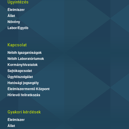
Ügyintézés
Élelmiszer
Állat
Növény
Labor/Egyéb
Kapcsolat
Nébih Igazgatóságok
Nébih Laboratóriumok
Kormányhivatalok
Sajtókapcsolat
Ügyfélszolgálat
Hatósági jogsegély
Élelmiszermentő Központ
Hírlevél feliratkozás
Gyakori kérdések
Élelmiszer
Állat