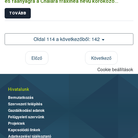
és faanyagra a Chalara fraxinea nevű kórokozó
terjedésének megakadályozására
TOVÁBB
Oldal 114 a következőből: 142
Előző
Következő
Cookie beállítások
Hivatalunk
Bemutatkozás
Szervezeti felépítés
Gazdálkodási adatok
Felügyeleti szervünk
Projektek
Kapcsolódó linkek
Adatkezelési tájékoztató