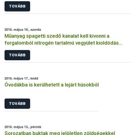
TOVÁBB
2016. május 18., szerda
Műanyag spagetti szedő kanalat kell kivonni a
forgalomból nitrogén tartalmú vegyület kioldódás
miatt
TOVÁBB
2016. május 17., kedd
Óvodákba is kerülhetett a lejárt húsokból
TOVÁBB
2016. május 13., péntek
Sorozatban buktak meg jelöletlen zöldségekkel