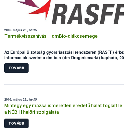
2016. május 23., hétfő
Termékvisszahívás – dmBio-diákcsemege
Az Európai Bizottság gyorsriasztási rendszerén (RASFF) érkeze
információk szerint a dm-ben (dm-Drogeriemarkt) kapható, 200
grammos kiszerelésű bio-diákcsemge „Ochratoxin A”
penészgomba toxinnal szennyezett.
TOVÁBB
2016. május 23., hétfő
Mintegy egy mázsa ismeretlen eredetű halat foglalt le
a NÉBIH halőri szolgálata
TOVÁBB