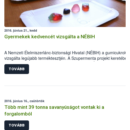
beavatkozásról, valamint megoldási lehetőségekről is egyeztet
a szakemberek.
2016. június 21., kedd
Gyermekek kedvencét vizsgálta a NÉBIH
A Nemzeti Élelmiszerlánc-biztonsági Hivatal (NÉBIH) a gumicukrokat
vizsgálta legújabb terméktesztjén. A Szupermenta projekt keretében
gumicukrot ellenőriztek a hatóság munkatársai. Élelmiszerbiztonsági
szempontból valamennyi megfelelőnek bizonyult, de hibás jelölés mi
TOVÁBB
termék esetében kellett hatósági eljárást indítani.
2016. június 16., csütörtök
Több mint 39 tonna savanyúságot vontak ki a
forgalomból
TOVÁBB