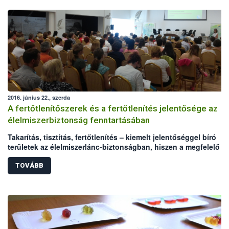
2016. június 22., szerda
A fertőtlenítőszerek és a fertőtlenítés jelentősége az
élelmiszerbiztonság fenntartásában
Takarítás, tisztítás, fertőtlenítés – kiemelt jelentőséggel bíró
területek az élelmiszerlánc-biztonságban, hiszen a megfelelő
higiénia kialakítása, fenntartása az élelmiszerek biztonságát és
minőségét befolyásolja. A nem megfelelő hatékonyságú, vagy
TOVÁBB
rosszul használt fertőtlenítő szerek súlyos élelmiszerbiztonság
kockázatot jelenthetnek. A Nemzeti Élelmiszerlánc-biztonsági
Hivatal (NÉBIH) az Országos Tisztifőorvosi Hivatallal (OTH) karö
az Élelmiszer Higiénikusok Társasága kezdeményezésére
megszervezte azt a konferenciát, amelyen a fertőtlenítés kapcs
felmerülő problémák kezeléséről, a hatékony hibafeltárásról és