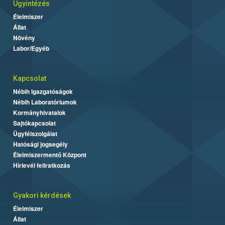
Ügyintézés
Élelmiszer
Állat
Növény
Labor/Egyéb
Kapcsolat
Nébih Igazgatóságok
Nébih Laboratóriumok
Kormányhivatalok
Sajtókapcsolat
Ügyfélszolgálat
Hatósági jogsegély
Élelmiszermentő Központ
Hírlevél feliratkozás
Gyakori kérdések
Élelmiszer
Állat