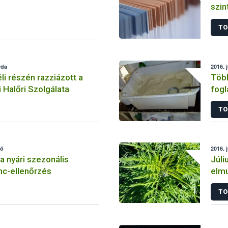
szin
TO
rda
2016. j
i részén razziázott a
Több
 Halőri Szolgálata
fogl
TO
fő
2016. 
a nyári szezonális
Júli
nc-ellenőrzés
elmu
TO