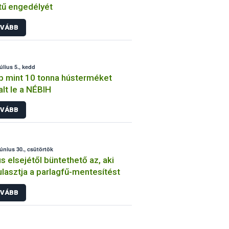
tű engedélyét
VÁBB
úlius 5., kedd
 mint 10 tonna hústerméket
alt le a NÉBIH
VÁBB
június 30., csütörtök
us elsejétől büntethető az, aki
lasztja a parlagfű-mentesítést
VÁBB