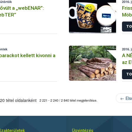
sütörtök
2016. 
bővült a „webENAR”:
Fris
webTER”
Möbe
TO
éntek
2016. 
arackot kellett kivonni a
A NÉ
az 
TO
← Els
20 tétel oldalanként
2 221 - 2 240 / 2 840 tétel megjelenítése.
Szakterületek
Ügyintézés