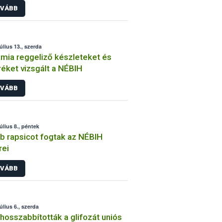
VÁBB
tséget
úlius 13., szerda
mia reggeliző készleteket és
éket vizsgált a NÉBIH
VÁBB
úlius 8., péntek
b rapsicot fogtak az NÉBIH
rei
VÁBB
úlius 6., szerda
osszabbították a glifozát uniós