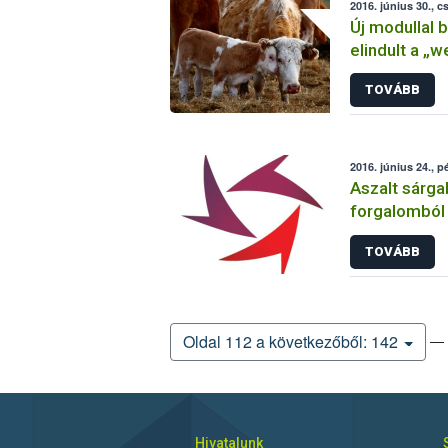
2016. június 30., c
Új modullal 
elindult a „
TOVÁBB
2016. június 24., p
Aszalt sárgab
forgalomból
TOVÁBB
— 
Oldal 112 a következőből: 142
Hivatalunk