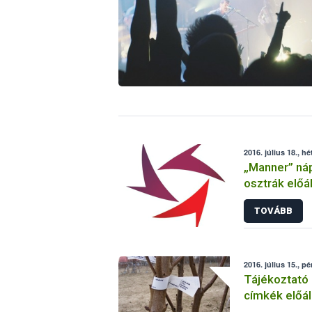
2016. július 18., hé
„Manner” nápo
osztrák előál
(szezámmag)
TOVÁBB
2016. július 15., p
Tájékoztató 
címkék előáll