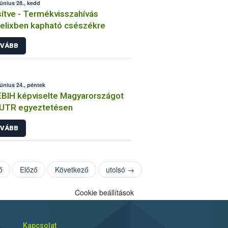
június 28., kedd
sítve - Termékvisszahívás
lixben kapható csészékre
VÁBB
június 24., péntek
BIH képviselte Magyarországot
EUTR egyeztetésen
VÁBB
ő
Előző
Következő
utolsó →
Cookie beállítások
Kapcsolat