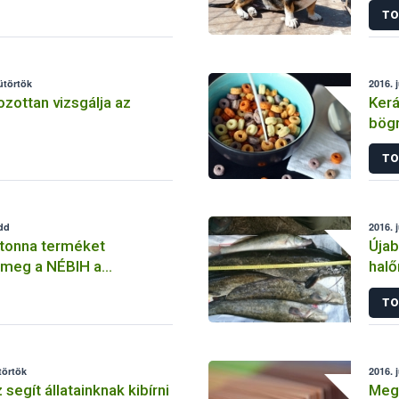
TO
segí
sütörtök
2016. j
zottan vizsgálja az
Kerá
bögr
TO
edd
2016. j
 tonna terméket
Újab
 meg a NÉBIH a
halő
agybanin
TO
törtök
2016. j
 segít állatainknak kibírni
Megh