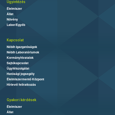
Ügyintézés
Élelmiszer
Állat
Növény
Labor/Egyéb
Kapcsolat
Nébih Igazgatóságok
Nébih Laboratóriumok
Kormányhivatalok
Sajtókapcsolat
Ügyfélszolgálat
Hatósági jogsegély
Élelmiszermentő Központ
Hírlevél feliratkozás
Gyakori kérdések
Élelmiszer
Állat