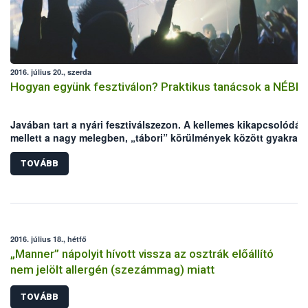
2016. július 20., szerda
Hogyan együnk fesztiválon? Praktikus tanácsok a NÉBIH-
Javában tart a nyári fesztiválszezon. A kellemes kikapcsolódás
mellett a nagy melegben, „tábori” körülmények között gyakrab
előfordulhatnak élelmiszer eredetű megbetegedések, amik
elronthatják a fesztiválhangulatot. A Nemzeti Élelmiszerlánc-
TOVÁBB
biztonsági Hivatal (NÉBIH) néhány tanáccsal segíteni szeretne,
hogy a fesztiválozás valóban a kikapcsolódásról szólhasson.
2016. július 18., hétfő
„Manner” nápolyit hívott vissza az osztrák előállító
nem jelölt allergén (szezámmag) miatt
TOVÁBB