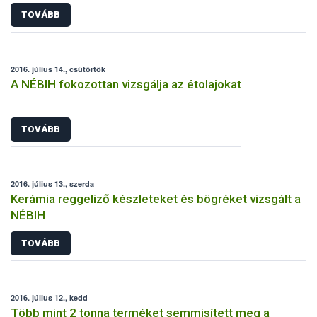
segítséget
TOVÁBB
2016. július 14., csütörtök
A NÉBIH fokozottan vizsgálja az étolajokat
TOVÁBB
2016. július 13., szerda
Kerámia reggeliző készleteket és bögréket vizsgált a
NÉBIH
TOVÁBB
2016. július 12., kedd
Több mint 2 tonna terméket semmisített meg a