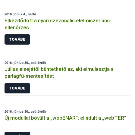
2016. július 4., hétfő
Elkezdődött a nyári szezonális élelmiszerlánc-
ellenőrzés
TOVÁBB
2016. június 30., csütörtök
Július elsejétől büntethető az, aki elmulasztja a
parlagfű-mentesítést
TOVÁBB
2016. június 30., csütörtök
Új modullal bővült a „webENAR”: elindult a „webTER”