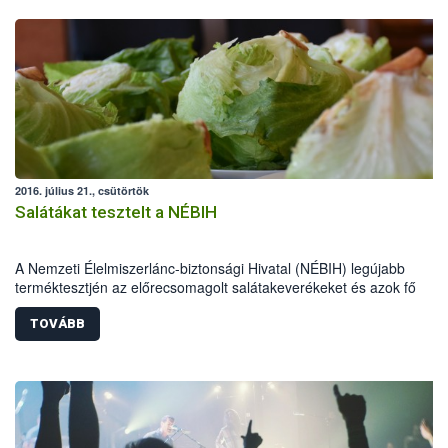
2016. július 21., csütörtök
Salátákat tesztelt a NÉBIH
A Nemzeti Élelmiszerlánc-biztonsági Hivatal (NÉBIH) legújabb
terméktesztjén az előrecsomagolt salátakeverékeket és azok fő
összetevőjét, a jégsalátákat vizsgálta. A Szupermenta projektben 35
terméket ellenőrzött a hatóság. A laboratóriumi vizsgálatok alapján
TOVÁBB
valamennyi megfelelő volt. Jelölési hiba miatt 10 előrecsomagolt
salátakeverék esetében szabnak ki élelmiszer-ellenőrzési bírságot a
szakemberek, a jégsalátáknál pedig nem engedélyezett hatóanyag
használata okán indul hatósági eljárás.