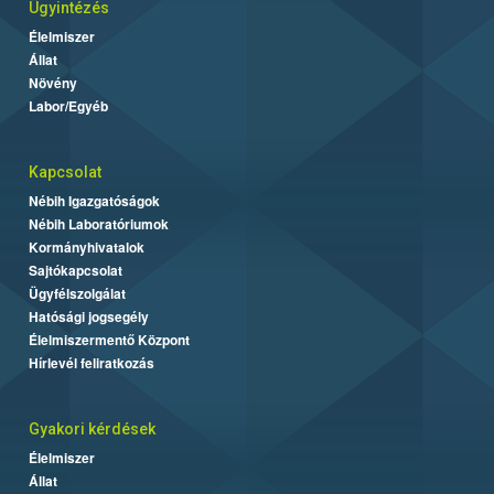
Ügyintézés
Élelmiszer
Állat
Növény
Labor/Egyéb
Kapcsolat
Nébih Igazgatóságok
Nébih Laboratóriumok
Kormányhivatalok
Sajtókapcsolat
Ügyfélszolgálat
Hatósági jogsegély
Élelmiszermentő Központ
Hírlevél feliratkozás
Gyakori kérdések
Élelmiszer
Állat