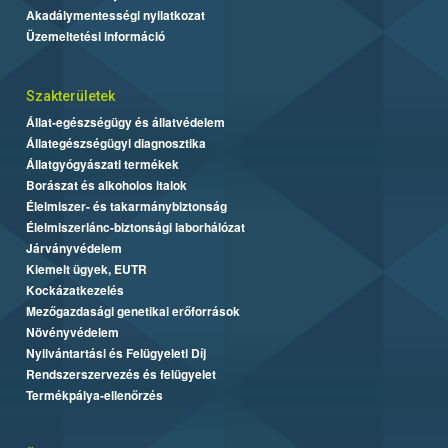
Akadálymentességi nyilatkozat
Üzemeltetési információ
Szakterületek
Állat-egészségügy és állatvédelem
Állategészségügyi diagnosztika
Állatgyógyászati termékek
Borászat és alkoholos italok
Élelmiszer- és takarmánybiztonság
Élelmiszerlánc-biztonsági laborhálózat
Járványvédelem
Kiemelt ügyek, EUTR
Kockázatkezelés
Mezőgazdasági genetikai erőforrások
Növényvédelem
Nyilvántartási és Felügyeleti Díj
Rendszerszervezés és felügyelet
Termékpálya-ellenőrzés