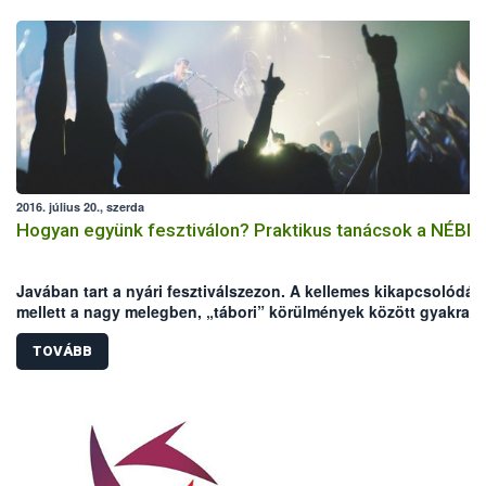
2016. július 20., szerda
Hogyan együnk fesztiválon? Praktikus tanácsok a NÉBIH-
Javában tart a nyári fesztiválszezon. A kellemes kikapcsolódás
mellett a nagy melegben, „tábori” körülmények között gyakrab
előfordulhatnak élelmiszer eredetű megbetegedések, amik
elronthatják a fesztiválhangulatot. A Nemzeti Élelmiszerlánc-
TOVÁBB
biztonsági Hivatal (NÉBIH) néhány tanáccsal segíteni szeretne,
hogy a fesztiválozás valóban a kikapcsolódásról szólhasson.