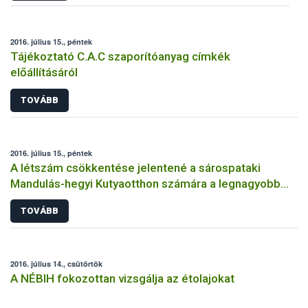
2016. július 15., péntek
Tájékoztató C.A.C szaporítóanyag címkék
előállításáról
TOVÁBB
2016. július 15., péntek
A létszám csökkentése jelentené a sárospataki
Mandulás-hegyi Kutyaotthon számára a legnagyobb
segítséget
TOVÁBB
2016. július 14., csütörtök
A NÉBIH fokozottan vizsgálja az étolajokat