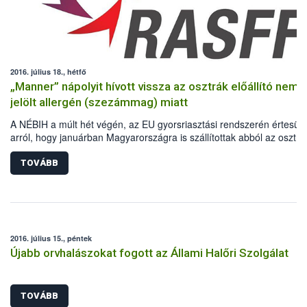
2016. július 18., hétfő
„Manner” nápolyit hívott vissza az osztrák előállító nem
jelölt allergén (szezámmag) miatt
A NÉBIH a múlt hét végén, az EU gyorsriasztási rendszerén értesült
arról, hogy januárban Magyarországra is szállítottak abból az osztrá
Manner nápolyiból, melynek csomagolásán nem jelölték, hogy
szezámmagot tartalmaz.
TOVÁBB
2016. július 15., péntek
Újabb orvhalászokat fogott az Állami Halőri Szolgálat
TOVÁBB