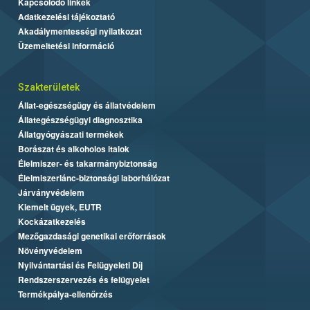
Kapcsolódó linkek
Adatkezelési tájékoztató
Akadálymentességi nyilatkozat
Üzemeltetési információ
Szakterületek
Állat-egészségügy és állatvédelem
Állategészségügyi diagnosztika
Állatgyógyászati termékek
Borászat és alkoholos italok
Élelmiszer- és takarmánybiztonság
Élelmiszerlánc-biztonsági laborhálózat
Járványvédelem
Kiemelt ügyek, EUTR
Kockázatkezelés
Mezőgazdasági genetikai erőforrások
Növényvédelem
Nyilvántartási és Felügyeleti Díj
Rendszerszervezés és felügyelet
Termékpálya-ellenőrzés