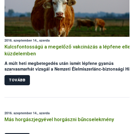
2016. szeptember 14., szerda
Kulcsfontosságú a megelőző vakcinázás a lépfene ellen
küzdelemben
A múlt heti megbetegedés után ismét lépfene gyanús
szarvasmarhát vizsgál a Nemzeti Élelmiszerlánc-biztonsági Hiva
(NÉBIH) laboratóriuma. Mindkét eset Békés megyei, legelőn tart
szarvasmarha állományokat érint. Bár az elmúlt években megho
TOVÁBB
állategészségügyi intézkedéseknek köszönhetően folyamatos
csökken a lépfene járványkitörések száma Magyarországon,
azonban a hazai kérődző állomány védelme érdekében továbbra
kiemelten fontos a körültekintő gondoskodás és a megelőzést
szolgáló vakcinázás az állattartók részéről.
2016. szeptember 14., szerda
Más horgászjegyével horgászni bűncselekmény