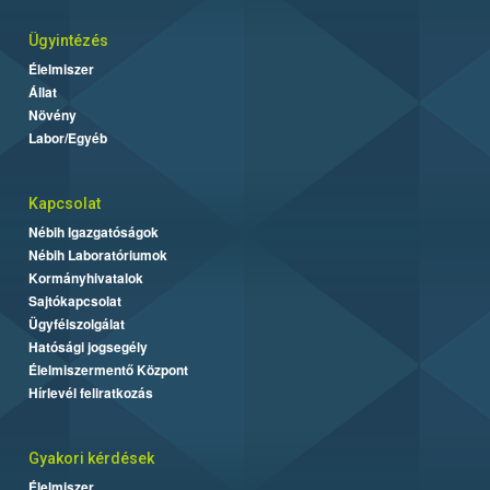
Ügyintézés
Élelmiszer
Állat
Növény
Labor/Egyéb
Kapcsolat
Nébih Igazgatóságok
Nébih Laboratóriumok
Kormányhivatalok
Sajtókapcsolat
Ügyfélszolgálat
Hatósági jogsegély
Élelmiszermentő Központ
Hírlevél feliratkozás
Gyakori kérdések
Élelmiszer