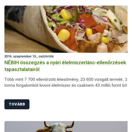
2016. szeptember 15., csütörtök
NÉBIH összegzés a nyári élelmiszerlánc-ellenőrzések
tapasztalatairól
Több mint 7 700 ellenőrzött létesítmény, 23 600 vizsgált termék, 102
tonna forgalomból kivont élelmiszer és csaknem 43 millió forint bírs
nyári szezonális élelmiszerlánc-ellenőrzés mérlege. A július 1-je és
augusztus 31-e között megszervezett akció során számos területen
javulást tapasztaltak a szakemberek: jelentősen csökkent például a
TOVÁBB
higiéniai hiányosságok és a fogyasztásra alkalmatlan termékek arán