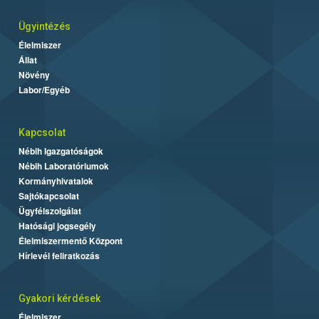
Ügyintézés
Élelmiszer
Állat
Növény
Labor/Egyéb
Kapcsolat
Nébih Igazgatóságok
Nébih Laboratóriumok
Kormányhivatalok
Sajtókapcsolat
Ügyfélszolgálat
Hatósági jogsegély
Élelmiszermentő Központ
Hírlevél feliratkozás
Gyakori kérdések
Élelmiszer