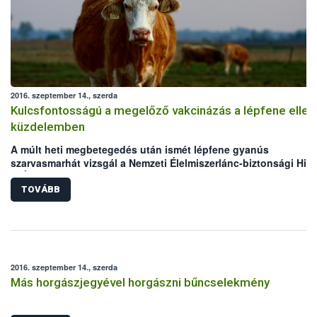
2016. szeptember 14., szerda
Kulcsfontosságú a megelőző vakcinázás a lépfene ellen
küzdelemben
A múlt heti megbetegedés után ismét lépfene gyanús
szarvasmarhát vizsgál a Nemzeti Élelmiszerlánc-biztonsági Hiva
(NÉBIH) laboratóriuma. Mindkét eset Békés megyei, legelőn tart
szarvasmarha állományokat érint. Bár az elmúlt években megho
TOVÁBB
állategészségügyi intézkedéseknek köszönhetően folyamatos
csökken a lépfene járványkitörések száma Magyarországon,
azonban a hazai kérődző állomány védelme érdekében továbbra
kiemelten fontos a körültekintő gondoskodás és a megelőzést
szolgáló vakcinázás az állattartók részéről.
2016. szeptember 14., szerda
Más horgászjegyével horgászni bűncselekmény