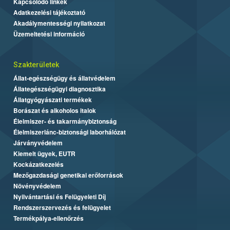
Kapcsolódó linkek
Adatkezelési tájékoztató
Akadálymentességi nyilatkozat
Üzemeltetési információ
Szakterületek
Állat-egészségügy és állatvédelem
Állategészségügyi diagnosztika
Állatgyógyászati termékek
Borászat és alkoholos italok
Élelmiszer- és takarmánybiztonság
Élelmiszerlánc-biztonsági laborhálózat
Járványvédelem
Kiemelt ügyek, EUTR
Kockázatkezelés
Mezőgazdasági genetikai erőforrások
Növényvédelem
Nyilvántartási és Felügyeleti Díj
Rendszerszervezés és felügyelet
Termékpálya-ellenőrzés