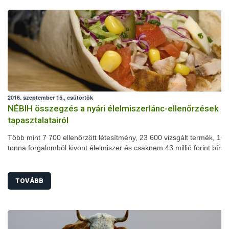
2016. szeptember 15., csütörtök
NÉBIH összegzés a nyári élelmiszerlánc-ellenőrzések
tapasztalatairól
Több mint 7 700 ellenőrzött létesítmény, 23 600 vizsgált termék, 102
tonna forgalomból kivont élelmiszer és csaknem 43 millió forint bírs
nyári szezonális élelmiszerlánc-ellenőrzés mérlege. A július 1-je és
augusztus 31-e között megszervezett akció során számos területen
javulást tapasztaltak a szakemberek: jelentősen csökkent például a
TOVÁBB
higiéniai hiányosságok és a fogyasztásra alkalmatlan termékek arán