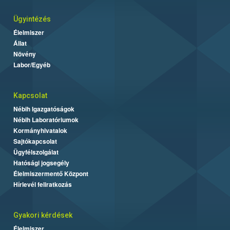
Ügyintézés
Élelmiszer
Állat
Növény
Labor/Egyéb
Kapcsolat
Nébih Igazgatóságok
Nébih Laboratóriumok
Kormányhivatalok
Sajtókapcsolat
Ügyfélszolgálat
Hatósági jogsegély
Élelmiszermentő Központ
Hírlevél feliratkozás
Gyakori kérdések
Élelmiszer