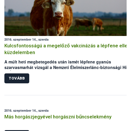
2016. szeptember 14., szerda
Kulcsfontosságú a megelőző vakcinázás a lépfene ellen
küzdelemben
A múlt heti megbetegedés után ismét lépfene gyanús
szarvasmarhát vizsgál a Nemzeti Élelmiszerlánc-biztonsági Hiva
(NÉBIH) laboratóriuma. Mindkét eset Békés megyei, legelőn tart
szarvasmarha állományokat érint. Bár az elmúlt években megho
TOVÁBB
állategészségügyi intézkedéseknek köszönhetően folyamatos
csökken a lépfene járványkitörések száma Magyarországon,
azonban a hazai kérődző állomány védelme érdekében továbbra
kiemelten fontos a körültekintő gondoskodás és a megelőzést
szolgáló vakcinázás az állattartók részéről.
2016. szeptember 14., szerda
Más horgászjegyével horgászni bűncselekmény