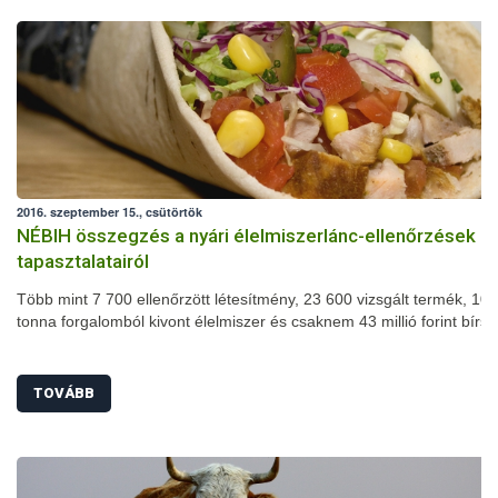
2016. szeptember 15., csütörtök
NÉBIH összegzés a nyári élelmiszerlánc-ellenőrzések
tapasztalatairól
Több mint 7 700 ellenőrzött létesítmény, 23 600 vizsgált termék, 102
tonna forgalomból kivont élelmiszer és csaknem 43 millió forint bírs
nyári szezonális élelmiszerlánc-ellenőrzés mérlege. A július 1-je és
augusztus 31-e között megszervezett akció során számos területen
javulást tapasztaltak a szakemberek: jelentősen csökkent például a
TOVÁBB
higiéniai hiányosságok és a fogyasztásra alkalmatlan termékek arán