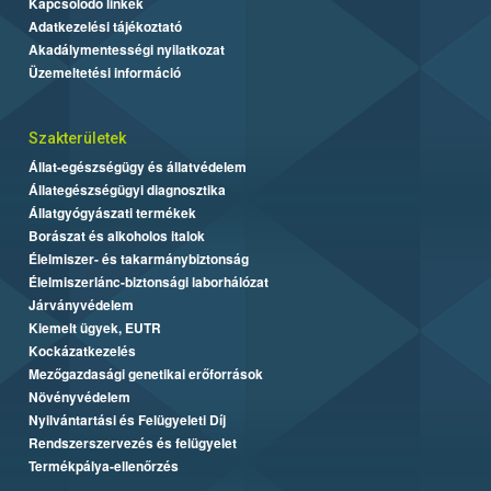
Kapcsolódó linkek
Adatkezelési tájékoztató
Akadálymentességi nyilatkozat
Üzemeltetési információ
Szakterületek
Állat-egészségügy és állatvédelem
Állategészségügyi diagnosztika
Állatgyógyászati termékek
Borászat és alkoholos italok
Élelmiszer- és takarmánybiztonság
Élelmiszerlánc-biztonsági laborhálózat
Járványvédelem
Kiemelt ügyek, EUTR
Kockázatkezelés
Mezőgazdasági genetikai erőforrások
Növényvédelem
Nyilvántartási és Felügyeleti Díj
Rendszerszervezés és felügyelet
Termékpálya-ellenőrzés