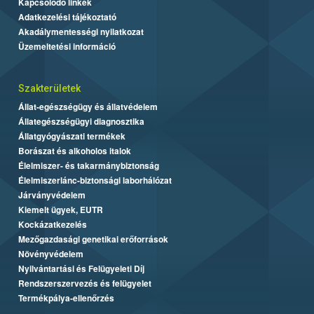
Kapcsolódó linkek
Adatkezelési tájékoztató
Akadálymentességi nyilatkozat
Üzemeltetési információ
Szakterületek
Állat-egészségügy és állatvédelem
Állategészségügyi diagnosztika
Állatgyógyászati termékek
Borászat és alkoholos italok
Élelmiszer- és takarmánybiztonság
Élelmiszerlánc-biztonsági laborhálózat
Járványvédelem
Kiemelt ügyek, EUTR
Kockázatkezelés
Mezőgazdasági genetikai erőforrások
Növényvédelem
Nyilvántartási és Felügyeleti Díj
Rendszerszervezés és felügyelet
Termékpálya-ellenőrzés