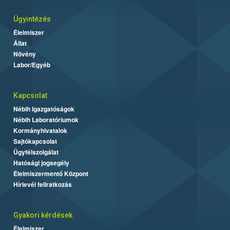
Ügyintézés
Élelmiszer
Állat
Növény
Labor/Egyéb
Kapcsolat
Nébih Igazgatóságok
Nébih Laboratóriumok
Kormányhivatalok
Sajtókapcsolat
Ügyfélszolgálat
Hatósági jogsegély
Élelmiszermentő Központ
Hírlevél feliratkozás
Gyakori kérdések
Élelmiszer