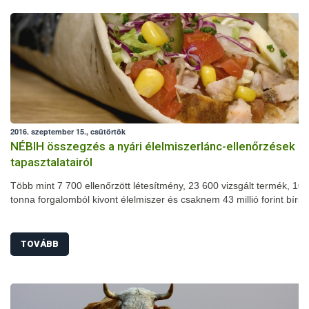
2016. szeptember 15., csütörtök
NÉBIH összegzés a nyári élelmiszerlánc-ellenőrzések
tapasztalatairól
Több mint 7 700 ellenőrzött létesítmény, 23 600 vizsgált termék, 102
tonna forgalomból kivont élelmiszer és csaknem 43 millió forint bírs
nyári szezonális élelmiszerlánc-ellenőrzés mérlege. A július 1-je és
augusztus 31-e között megszervezett akció során számos területen
javulást tapasztaltak a szakemberek: jelentősen csökkent például a
TOVÁBB
higiéniai hiányosságok és a fogyasztásra alkalmatlan termékek arán