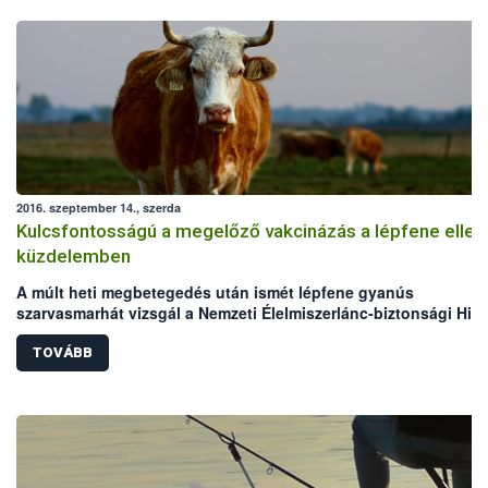
2016. szeptember 14., szerda
Kulcsfontosságú a megelőző vakcinázás a lépfene ellen
küzdelemben
A múlt heti megbetegedés után ismét lépfene gyanús
szarvasmarhát vizsgál a Nemzeti Élelmiszerlánc-biztonsági Hiva
(NÉBIH) laboratóriuma. Mindkét eset Békés megyei, legelőn tart
szarvasmarha állományokat érint. Bár az elmúlt években megho
TOVÁBB
állategészségügyi intézkedéseknek köszönhetően folyamatos
csökken a lépfene járványkitörések száma Magyarországon,
azonban a hazai kérődző állomány védelme érdekében továbbra
kiemelten fontos a körültekintő gondoskodás és a megelőzést
szolgáló vakcinázás az állattartók részéről.