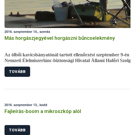
2016. szeptember 14., szerda
Más horgászjegyével horgászni bűncselekmény
Az ölbői kavicsbányatónál tartott ellenőrzést szeptember 9-én a
Nemzeti Élelmiszerlánc-biztonsági Hivatal Állami Halőri Szolgál
(ÁHSZ). A vizsgálat során egy horgászról kiderült, hogy hamis
TOVÁBB
papírokkal horgászik, ezért a rendőrség okirat hamisításért
előállította.
2016. szeptember 13., kedd
Fajleírás-boom a mikroszkóp alól
TOVÁBB