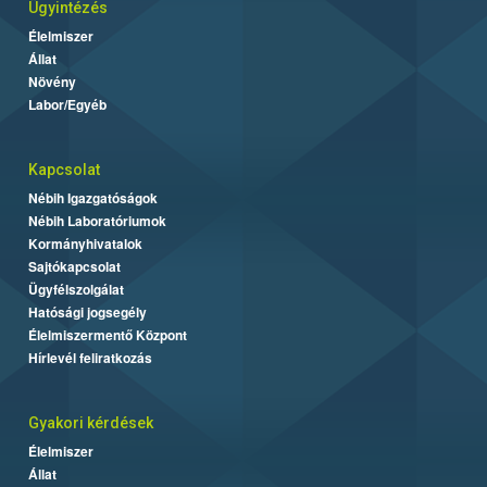
Ügyintézés
Élelmiszer
Állat
Növény
Labor/Egyéb
Kapcsolat
Nébih Igazgatóságok
Nébih Laboratóriumok
Kormányhivatalok
Sajtókapcsolat
Ügyfélszolgálat
Hatósági jogsegély
Élelmiszermentő Központ
Hírlevél feliratkozás
Gyakori kérdések
Élelmiszer
Állat