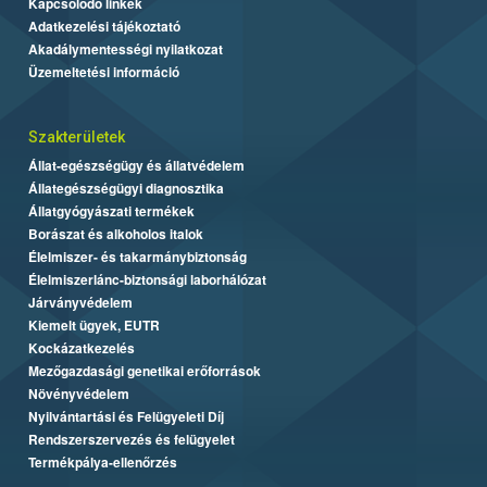
Kapcsolódó linkek
Adatkezelési tájékoztató
Akadálymentességi nyilatkozat
Üzemeltetési információ
Szakterületek
Állat-egészségügy és állatvédelem
Állategészségügyi diagnosztika
Állatgyógyászati termékek
Borászat és alkoholos italok
Élelmiszer- és takarmánybiztonság
Élelmiszerlánc-biztonsági laborhálózat
Járványvédelem
Kiemelt ügyek, EUTR
Kockázatkezelés
Mezőgazdasági genetikai erőforrások
Növényvédelem
Nyilvántartási és Felügyeleti Díj
Rendszerszervezés és felügyelet
Termékpálya-ellenőrzés