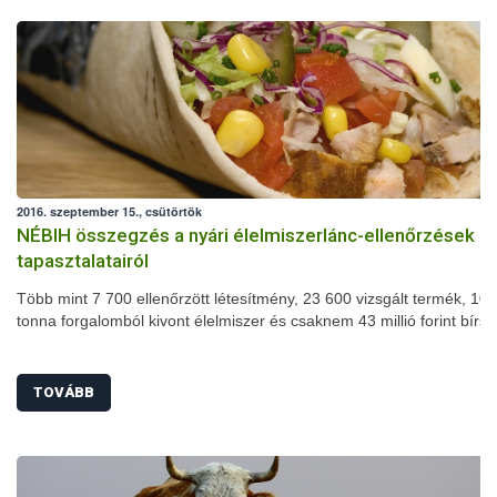
2016. szeptember 15., csütörtök
NÉBIH összegzés a nyári élelmiszerlánc-ellenőrzések
tapasztalatairól
Több mint 7 700 ellenőrzött létesítmény, 23 600 vizsgált termék, 102
tonna forgalomból kivont élelmiszer és csaknem 43 millió forint bírs
nyári szezonális élelmiszerlánc-ellenőrzés mérlege. A július 1-je és
augusztus 31-e között megszervezett akció során számos területen
javulást tapasztaltak a szakemberek: jelentősen csökkent például a
TOVÁBB
higiéniai hiányosságok és a fogyasztásra alkalmatlan termékek arán