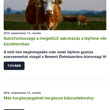
2016. szeptember 14., szerda
Kulcsfontosságú a megelőző vakcinázás a lépfene ellen
küzdelemben
A múlt heti megbetegedés után ismét lépfene gyanús
szarvasmarhát vizsgál a Nemzeti Élelmiszerlánc-biztonsági Hiva
(NÉBIH) laboratóriuma. Mindkét eset Békés megyei, legelőn tart
szarvasmarha állományokat érint. Bár az elmúlt években megho
TOVÁBB
állategészségügyi intézkedéseknek köszönhetően folyamatos
csökken a lépfene járványkitörések száma Magyarországon,
azonban a hazai kérődző állomány védelme érdekében továbbra
kiemelten fontos a körültekintő gondoskodás és a megelőzést
szolgáló vakcinázás az állattartók részéről.
2016. szeptember 14., szerda
Más horgászjegyével horgászni bűncselekmény