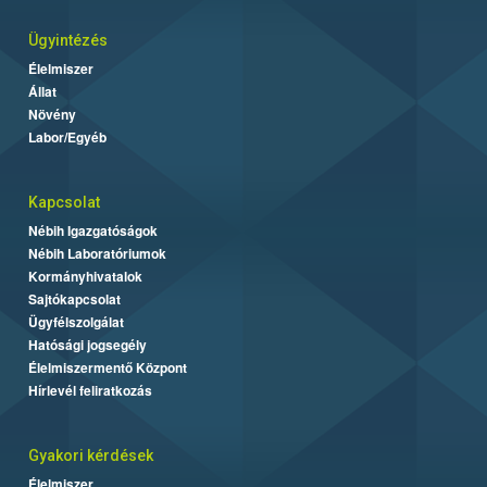
Ügyintézés
Élelmiszer
Állat
Növény
Labor/Egyéb
Kapcsolat
Nébih Igazgatóságok
Nébih Laboratóriumok
Kormányhivatalok
Sajtókapcsolat
Ügyfélszolgálat
Hatósági jogsegély
Élelmiszermentő Központ
Hírlevél feliratkozás
Gyakori kérdések
Élelmiszer