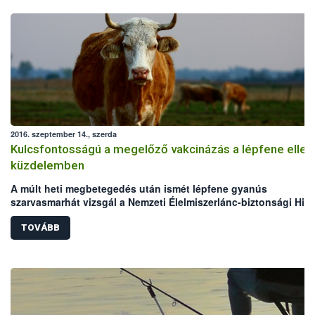
2016. szeptember 14., szerda
Kulcsfontosságú a megelőző vakcinázás a lépfene ellen
küzdelemben
A múlt heti megbetegedés után ismét lépfene gyanús
szarvasmarhát vizsgál a Nemzeti Élelmiszerlánc-biztonsági Hiva
(NÉBIH) laboratóriuma. Mindkét eset Békés megyei, legelőn tart
szarvasmarha állományokat érint. Bár az elmúlt években megho
TOVÁBB
állategészségügyi intézkedéseknek köszönhetően folyamatos
csökken a lépfene járványkitörések száma Magyarországon,
azonban a hazai kérődző állomány védelme érdekében továbbra
kiemelten fontos a körültekintő gondoskodás és a megelőzést
szolgáló vakcinázás az állattartók részéről.