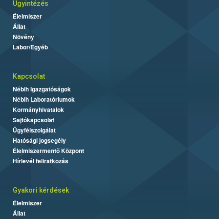
Ügyintézés
Élelmiszer
Állat
Növény
Labor/Egyéb
Kapcsolat
Nébih Igazgatóságok
Nébih Laboratóriumok
Kormányhivatalok
Sajtókapcsolat
Ügyfélszolgálat
Hatósági jogsegély
Élelmiszermentő Központ
Hírlevél feliratkozás
Gyakori kérdések
Élelmiszer
Állat