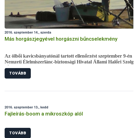
2016. szeptember 14., szerda
Más horgászjegyével horgászni bűncselekmény
Az ölbői kavicsbányatónál tartott ellenőrzést szeptember 9-én a
Nemzeti Élelmiszerlánc-biztonsági Hivatal Állami Halőri Szolgál
(ÁHSZ). A vizsgálat során egy horgászról kiderült, hogy hamis
TOVÁBB
papírokkal horgászik, ezért a rendőrség okirat hamisításért
előállította.
2016. szeptember 13., kedd
Fajleírás-boom a mikroszkóp alól
TOVÁBB