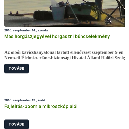
2016. szeptember 14., szerda
Más horgászjegyével horgászni bűncselekmény
Az ölbői kavicsbányatónál tartott ellenőrzést szeptember 9-én a
Nemzeti Élelmiszerlánc-biztonsági Hivatal Állami Halőri Szolgál
(ÁHSZ). A vizsgálat során egy horgászról kiderült, hogy hamis
TOVÁBB
papírokkal horgászik, ezért a rendőrség okirat hamisításért
előállította.
2016. szeptember 13., kedd
Fajleírás-boom a mikroszkóp alól
TOVÁBB