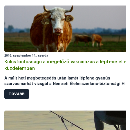
2016. szeptember 14., szerda
Kulcsfontosságú a megelőző vakcinázás a lépfene ellen
küzdelemben
A múlt heti megbetegedés után ismét lépfene gyanús
szarvasmarhát vizsgál a Nemzeti Élelmiszerlánc-biztonsági Hiva
(NÉBIH) laboratóriuma. Mindkét eset Békés megyei, legelőn tart
szarvasmarha állományokat érint. Bár az elmúlt években megho
TOVÁBB
állategészségügyi intézkedéseknek köszönhetően folyamatos
csökken a lépfene járványkitörések száma Magyarországon,
azonban a hazai kérődző állomány védelme érdekében továbbra
kiemelten fontos a körültekintő gondoskodás és a megelőzést
szolgáló vakcinázás az állattartók részéről.