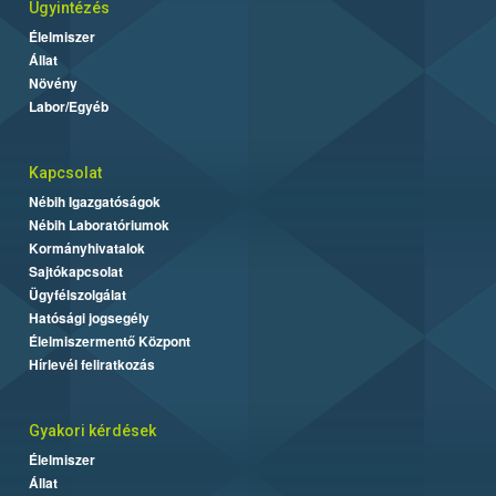
Ügyintézés
Élelmiszer
Állat
Növény
Labor/Egyéb
Kapcsolat
Nébih Igazgatóságok
Nébih Laboratóriumok
Kormányhivatalok
Sajtókapcsolat
Ügyfélszolgálat
Hatósági jogsegély
Élelmiszermentő Központ
Hírlevél feliratkozás
Gyakori kérdések
Élelmiszer
Állat