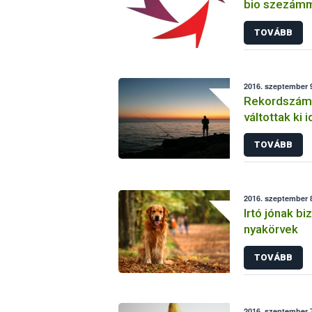
bio szezám
TOVÁBB
2016. szeptember 9
Rekordszámú
váltottak ki 
TOVÁBB
2016. szeptember 8
Irtó jónak bi
nyakörvek
TOVÁBB
2016. szeptember 7