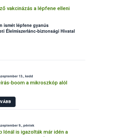
ő vakcinázás a lépfene elleni
n ismét lépfene gyanús
ti Élelmiszerlánc-biztonsági Hivatal
t eset Békés megyei, legelőn tartott
int. Bár az elmúlt években meghozott
seknek köszönhetően folyamatosan
örések száma Magyarországon,
mány védelme érdekében továbbra is
ntő gondoskodás és a megelőzést
tók részéről.
szeptember 13., kedd
eírás-boom a mikroszkóp alól
VÁBB
szeptember 9., péntek
 lónál is igazolták már idén a