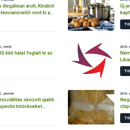
illegálisan árult, Kínából
Új j
encianövelőt vont ki a
kaph
 a NÉBIH
TO
., hétfő
2016. 
 kiló halat foglalt le az
Nem
Liba
tarl
TO
., péntek
2016. 
tésszállítás okozott újabb
Illeg
éspestis kitöréseket
chip
ágban
TO