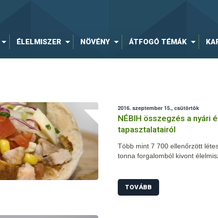
ÉLELMISZER
NÖVÉNY
ÁTFOGÓ TÉMÁK
KA
2016. szeptember 15., csütörtök
NÉBIH összegzés a nyári é
tapasztalatairól
Több mint 7 700 ellenőrzött léte
tonna forgalomból kivont élelmis
nyári szezonális élelmiszerlánc-e
augusztus 31-e között megszerv
javulást tapasztaltak a szakembe
TOVÁBB
higiéniai hiányosságok és a fog