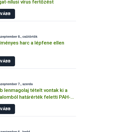
at-nílusi vírus fertőzést
VÁBB
szeptember 8., csütörtök
ményes harc a lépfene ellen
VÁBB
szeptember 7., szerda
b lenmagolaj tételt vontak ki a
alomból határérték feletti PAH-
alom miatt
VÁBB
szeptember 6., kedd