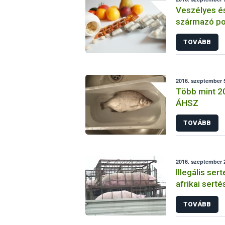
Veszélyes és 
származó pot
forgalomból
TOVÁBB
2016. szeptember 5
Több mint 200
ÁHSZ
TOVÁBB
2016. szeptember 2
Illegális ser
afrikai sert
Lengyelorsz
TOVÁBB