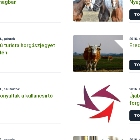
magban
Nyug
TO
., péntek
2016. 
 turista horgászjegyet
Ered
idén
TO
., csütörtök
2016. 
zonyultak a kullancsirtó
Újab
forg
tart
TO
., szerda
2016. 