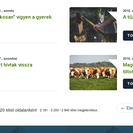
., szerda
2016. 
okosan” vigyen a gyerek
A tű
TO
7., szombat
2016. 
t hívtak vissza
Maga
tilt
TO
← Els
20 tétel oldalanként
2 181 - 2 200 / 2 840 tétel megjelenítése.