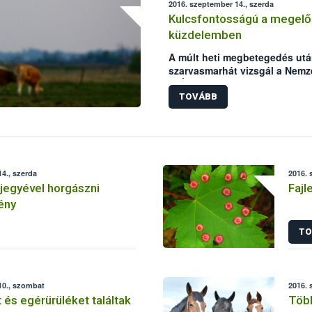
2016. szeptember 14., szerda
Kulcsfontosságú a megelőz
küzdelemben
A múlt heti megbetegedés utá
szarvasmarhát vizsgál a Nemze
(NÉBIH) laboratóriuma. Mindké
szarvasmarha állományokat ér
TOVÁBB
állategészségügyi intézkedé
csökken a lépfene járványkit
azonban a hazai kérődző állo
kiemelten fontos a körülteki
szolgáló vakcinázás az állattar
4., szerda
2016. 
jegyével horgászni
Fajl
ény
TO
10., szombat
2016. 
 és egérürüléket találtak
Több