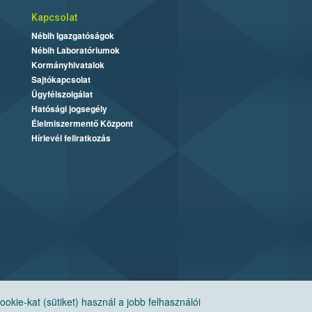
Kapcsolat
Nébih Igazgatóságok
Nébih Laboratóriumok
Kormányhivatalok
Sajtókapcsolat
Ügyfélszolgálat
Hatósági jogsegély
Élelmiszermentő Központ
Hírlevél feliratkozás
ie-kat (sütiket) használ a jobb felhasználói