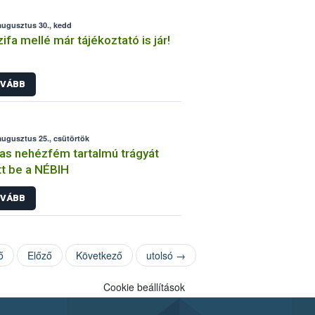
augusztus 30., kedd
zifa mellé már tájékoztató is jár!
VÁBB
augusztus 25., csütörtök
s nehézfém tartalmú trágyát
ott be a NÉBIH
VÁBB
ő
Előző
Következő
utolsó →
Cookie beállítások