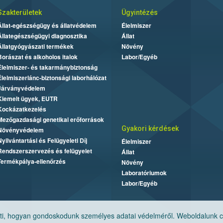
Szakterületek
Ügyintézés
Állat-egészségügy és állatvédelem
Élelmiszer
Állategészségügyi diagnosztika
Állat
Állatgyógyászati termékek
Növény
Borászat és alkoholos italok
Labor/Egyéb
Élelmiszer- és takarmánybiztonság
Élelmiszerlánc-biztonsági laborhálózat
Járványvédelem
Kiemelt ügyek, EUTR
Kockázatkezelés
Mezőgazdasági genetikai erőforrások
Gyakori kérdések
Növényvédelem
Nyilvántartási és Felügyeleti Díj
Élelmiszer
Rendszerszervezés és felügyelet
Állat
Termékpálya-ellenőrzés
Növény
Laboratóriumok
Labor/Egyéb
, hogyan gondoskodunk személyes adatai védelméről. Weboldalunk cook