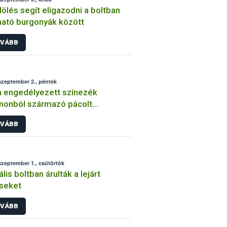
elölés segít eligazodni a boltban
ató burgonyák között
VÁBB
szeptember 2., péntek
 engedélyezett színezék
nonból származó pácolt
órépában
VÁBB
szeptember 1., csütörtök
ális boltban árulták a lejárt
seket
VÁBB