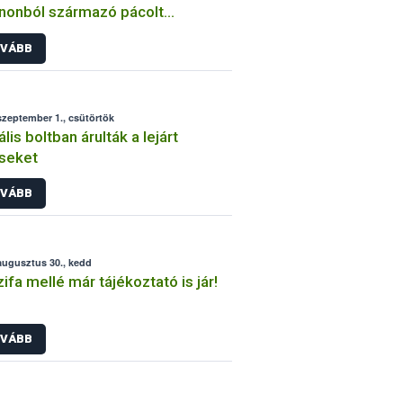
nonból származó pácolt
órépában
VÁBB
szeptember 1., csütörtök
ális boltban árulták a lejárt
seket
VÁBB
augusztus 30., kedd
zifa mellé már tájékoztató is jár!
VÁBB