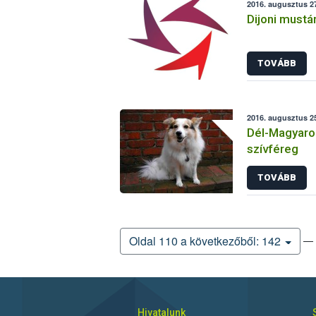
2016. augusztus 2
Dijoni mustár
TOVÁBB
2016. augusztus 25
Dél-Magyaror
szívféreg
TOVÁBB
— 
Oldal 110 a következőből: 142
Hivatalunk