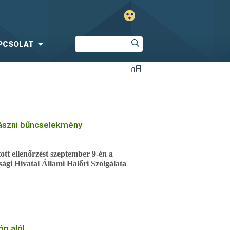
PCSOLAT
ászni bűncselekmény
ott ellenőrzést szeptember 9-én a
ági Hivatal Állami Halőri Szolgálata
 horgászról kiderült, hogy hamis
rendőrség okirat hamisításért
p alól