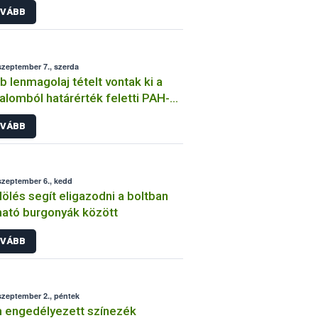
VÁBB
szeptember 7., szerda
b lenmagolaj tételt vontak ki a
alomból határérték feletti PAH-
alom miatt
VÁBB
szeptember 6., kedd
elölés segít eligazodni a boltban
ató burgonyák között
VÁBB
szeptember 2., péntek
 engedélyezett színezék