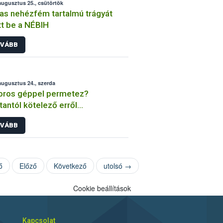
augusztus 25., csütörtök
s nehézfém tartalmú trágyát
ott be a NÉBIH
VÁBB
augusztus 24., szerda
oros géppel permetez?
antól kötelező erről
koztatnia a szomszédokat!
VÁBB
ő
Előző
Következő
utolsó →
Cookie beállítások
Kapcsolat