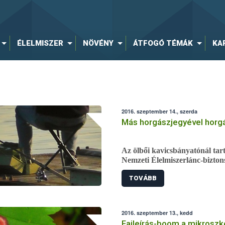
ÉLELMISZER
NÖVÉNY
ÁTFOGÓ TÉMÁK
KA
2016. szeptember 14., szerda
Más horgászjegyével horg
Az ölbői kavicsbányatónál tart
Nemzeti Élelmiszerlánc-biztons
(ÁHSZ). A vizsgálat során egy
TOVÁBB
papírokkal horgászik, ezért a 
előállította.
2016. szeptember 13., kedd
Fajleírás-boom a mikroszkó