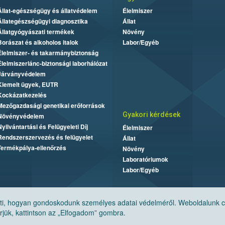
Állat-egészségügy és állatvédelem
Élelmiszer
Állategészségügyi diagnosztika
Állat
Állatgyógyászati termékek
Növény
Borászat és alkoholos italok
Labor/Egyéb
Élelmiszer- és takarmánybiztonság
Élelmiszerlánc-biztonsági laborhálózat
Járványvédelem
Kiemelt ügyek, EUTR
Kockázatkezelés
Mezőgazdasági genetikai erőforrások
Gyakori kérdések
Növényvédelem
Nyilvántartási és Felügyeleti Díj
Élelmiszer
Rendszerszervezés és felügyelet
Állat
Termékpálya-ellenőrzés
Növény
Laboratóriumok
Labor/Egyéb
, hogyan gondoskodunk személyes adatai védelméről. Weboldalunk cook
jük, kattintson az „Elfogadom” gombra.