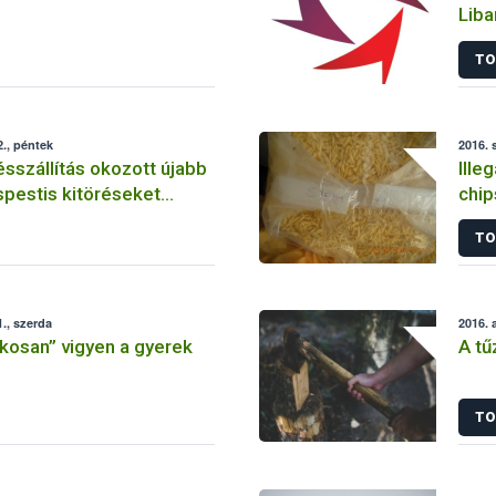
Liba
tarl
TO
., péntek
2016. 
tésszállítás okozott újabb
Illeg
éspestis kitöréseket
chip
ágban
TO
., szerda
2016. 
okosan” vigyen a gyerek
A tű
TO