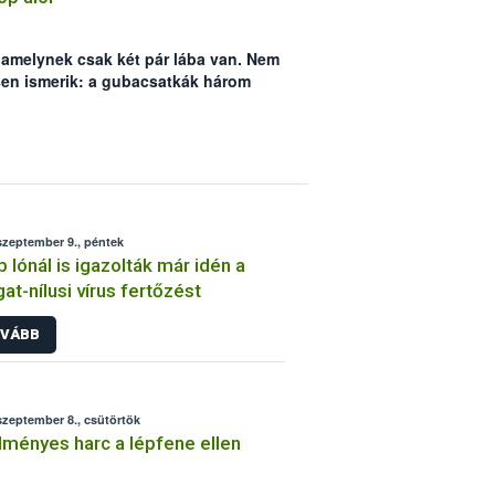
, amelynek csak két pár lába van. Nem
en ismerik: a gubacsatkák három
res méretű fajaival az atkák közt is a
szeptember 9., péntek
 lónál is igazolták már idén a
at-nílusi vírus fertőzést
VÁBB
szeptember 8., csütörtök
ményes harc a lépfene ellen