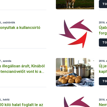
TO
., csütörtök
2016. 
zonyultak a kullancsirtó
Újab
forg
tart
TO
., szerda
2016. 
illegálisan árult, Kínából
Új j
encianövelőt vont ki a
kaph
 a NÉBIH
TO
., hétfő
2016. 
 kiló halat foglalt le az
Nem