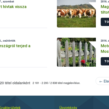
7., szombat
2016. 
t hívtak vissza
Maga
tilt
TO
., csütörtök
2016. 
szágról terjed a
Mot
Most
tájé
TO
← Els
20 tétel oldalanként
2 181 - 2 200 / 2 838 tétel megjelenítése.
Szakterületek
Ügyintézés