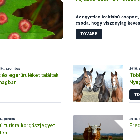
Az egyetlen ízeltlábú csoport
csoda, hogy viszonylag keves
családja alig egyötöd milliméte
TOVÁBB
legapróbbak közé tartozik.
10., szombat
2016. 
 és egérürüléket találtak
Több
magban
Nyug
TO
., péntek
2016. 
 turista horgászjegyet
Ered
idén