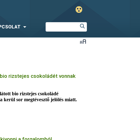
PCSOLAT
bio rizstejes csokoládét vonnak
látott bio rizstejes csokoládé
 kerül sor megtévesztő jelölés miatt.
yan feltüntette, hogy a termék
a főoldali felirat alapján azonban a
 tarthatják azt. A csokoládé
giások számára kockázatos.
 kivonni a forgalomból