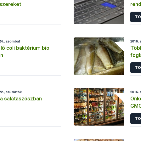
szereket
rend
TO
24., szombat
2016. 
lő coli baktérium bio
Több
an
fogl
TO
2., csütörtök
2016. 
 a salátaszószban
Önké
GMO
tak
TO