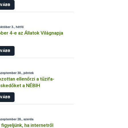
VÁBB
október 3., hétfő
ber 4-e az Állatok Világnapja
VÁBB
szeptember 30., péntek
zottan ellenőrzi a tűzifa-
eskedőket a NÉBIH
VÁBB
szeptember 28., szerda
 figyeljünk, ha internetről