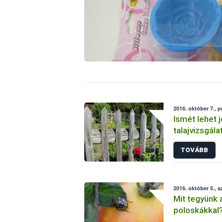
2016. október 7., 
Ismét lehet j
talajvizsgála
TOVÁBB
2016. október 5., s
Mit tegyünk a
poloskákkal