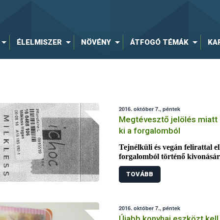
ÉLELMISZER
NÖVÉNY
ÁTFOGÓ TÉMÁK
KA
2016. október 7., péntek
Megtévesztő jelölés miatt 
ki a forgalomból
Tejnélküli és vegán felirattal el
forgalomból történő kivonására
A gyártó a hátoldali címkén ug
TOVÁBB
nyomokban tejet tartalmazhat, 
vásárlók könnyen tejmentesnek
fogyasztása a tejfehérje aller
2016. október 7., péntek
Újabb konyhai eszközt kell