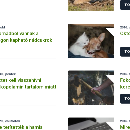
TO
kedd
2016. 
ornádból vannak a
Októ
gon kapható nádcukrok
TO
0., péntek
2016. 
ztet kell visszahívni
Foko
zkopolamin tartalom miatt
ker
TO
9., csütörtök
2016. 
 terítették a hamis
Mire