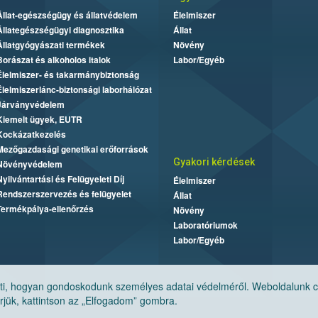
Állat-egészségügy és állatvédelem
Élelmiszer
Állategészségügyi diagnosztika
Állat
Állatgyógyászati termékek
Növény
Borászat és alkoholos italok
Labor/Egyéb
Élelmiszer- és takarmánybiztonság
Élelmiszerlánc-biztonsági laborhálózat
Járványvédelem
Kiemelt ügyek, EUTR
Kockázatkezelés
Mezőgazdasági genetikai erőforrások
Gyakori kérdések
Növényvédelem
Nyilvántartási és Felügyeleti Díj
Élelmiszer
Rendszerszervezés és felügyelet
Állat
Termékpálya-ellenőrzés
Növény
Laboratóriumok
Labor/Egyéb
, hogyan gondoskodunk személyes adatai védelméről. Weboldalunk cook
jük, kattintson az „Elfogadom” gombra.