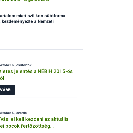
artalom miatt szilikon sütőforma
t kezdeményezte a Nemzeti
tal.
október 6., csütörtök
letes jelentés a NÉBIH 2015-ös
ől
VÁBB
október 5., szerda
ívás: el kell kezdeni az aktuális
i pocok fertőzöttség
mérését