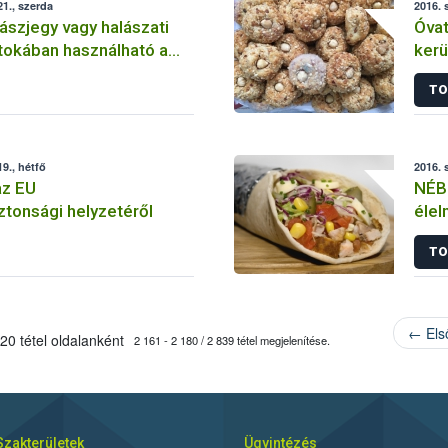
1., szerda
2016. 
lászjegy vagy halászati
Óva
tokában használható a
kerü
 varsa
TO
9., hétfő
2016. 
z EU
NÉBI
ztonsági helyzetéről
élel
tapa
TO
← Els
20 tétel oldalanként
2 161 - 2 180 / 2 839 tétel megjelenítése.
Szakterületek
Ügyintézés