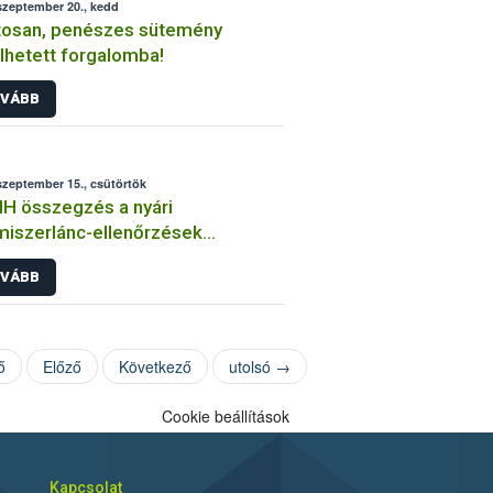
szeptember 20., kedd
tosan, penészes sütemény
lhetett forgalomba!
VÁBB
szeptember 15., csütörtök
H összegzés a nyári
miszerlánc-ellenőrzések
sztalatairól
VÁBB
ő
Előző
Következő
utolsó →
Cookie beállítások
Kapcsolat