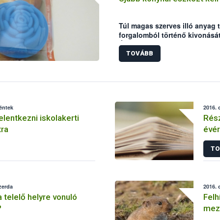
Túl magas szerves illó anyag t
forgalomból történő kivonásá
Élelmiszerlánc-biztonsági Hiva
TOVÁBB
péntek
2016. 
elentkezni iskolakerti
Rész
tra
évér
TO
zerda
2016. 
 telelő helyre vonuló
Felh
?
meze
fel