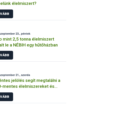
elünk élelmiszert?
VÁBB
szeptember 23., péntek
 mint 2,5 tonna élelmiszert
alt le a NÉBIH egy hűtőházban
VÁBB
szeptember 21., szerda
ntes jelölés segít megtalálni a
-mentes élelmiszereket és
armányokat
VÁBB