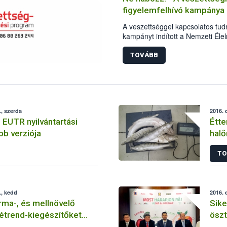
figyelemfelhívó kampánya
A veszettséggel kapcsolatos tud
kampányt indított a Nemzeti Élel
Az Európai Unió társfinanszíroz
bővítse a lakosság betegséggel k
TOVÁBB
változatos eszközökkel, többek 
médiában közzétett reklámfilmmel
hivatal.
, szerda
2016. 
 EUTR nyilvántartási
Étte
bb verziója
halő
TO
., kedd
2016. 
rma-, és mellnövelő
Sike
 étrend-kiegészítőket
ösz
rgalomból a NÉBIH