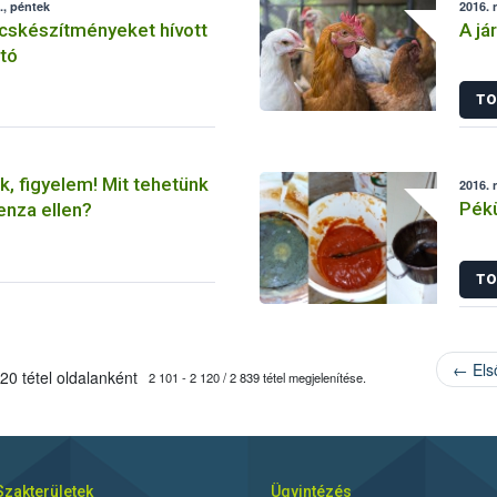
., péntek
2016. 
cskészítményeket hívott
A já
rtó
TO
k, figyelem! Mit tehetünk
2016. 
Pékü
enza ellen?
TO
← Els
20 tétel oldalanként
2 101 - 2 120 / 2 839 tétel megjelenítése.
Szakterületek
Ügyintézés