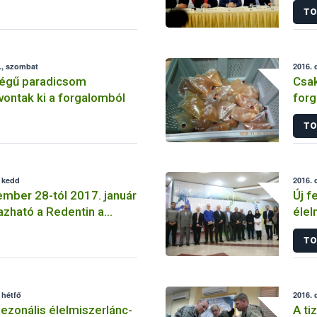
TO
., szombat
2016. 
ségű paradicsom
Csak
vontak ki a forgalomból
forg
TO
, kedd
2016. 
mber 28-tól 2017. január
Új f
azható a Redentin a
élel
 ellen
TO
 hétfő
2016. 
szezonális élelmiszerlánc-
A ti