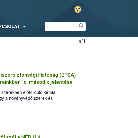
PCSOLAT
miszerbiztonsági Hatóság (EFSA)
reinkben” c. második jelentése
lmiszerekben előforduló kémiai
gy a növényvédő szerek és
ai tekintetében az EU-ban kielégítő a
ől szól a NÉBIH új