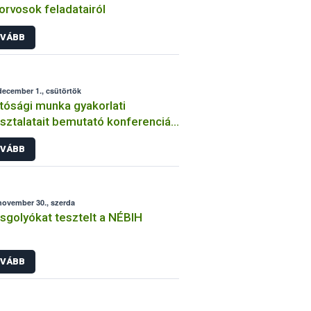
torvosok feladatairól
VÁBB
december 1., csütörtök
tósági munka gyakorlati
sztalatait bemutató konferenciát
ottak az Állatorvostudományi
VÁBB
etemen
november 30., szerda
sgolyókat tesztelt a NÉBIH
VÁBB