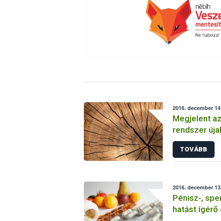
2016. december 14.
Megjelent az
rendszer úja
TOVÁBB
2016. december 13
Pénisz-, spe
hatást ígérő
vont ki a fo