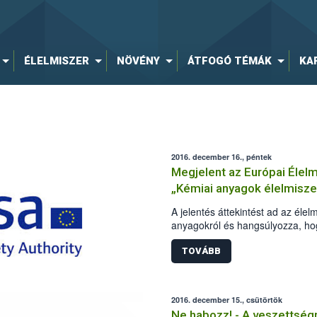
ÉLELMISZER
NÖVÉNY
ÁTFOGÓ TÉMÁK
KA
2016. december 16., péntek
Megjelent az Európai Élel
„Kémiai anyagok élelmisze
A jelentés áttekintést ad az éle
anyagokról és hangsúlyozza, ho
állatgyógyászati szerek maradék
helyzet.
TOVÁBB
2016. december 15., csütörtök
Ne habozz! - A veszettségr