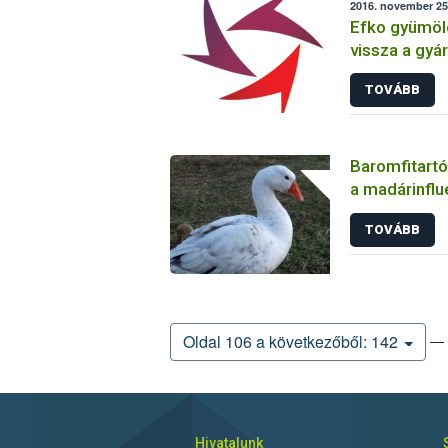
2016. november 25
Efko gyümöl
vissza a gyá
TOVÁBB
Baromfitartó
a madárinflu
TOVÁBB
— 
Oldal 106 a következőből: 142
Hivatalunk