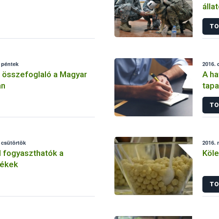
álla
TO
 péntek
2016. 
 összefoglaló a Magyar
A ha
an
tapa
tart
TO
Egy
 csütörtök
2016. 
 fogyaszthatók a
Köle
mékek
TO