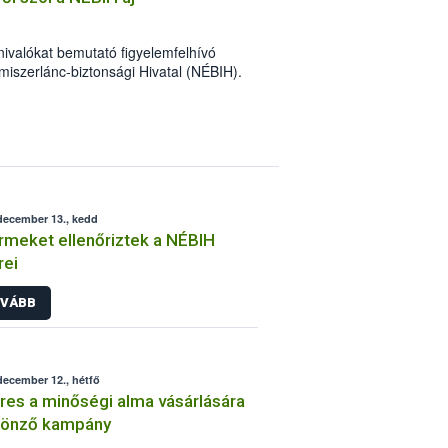
nivalókat bemutató figyelemfelhívó
miszerlánc-biztonsági Hivatal (NÉBIH).
ásával megvalósuló program célja, hogy
apcsolatos ismereteit. Az információkat
között szórólapokon, a közösségi
 és informatív weblapon is terjeszti a
december 13., kedd
rmeket ellenőriztek a NÉBIH
rei
VÁBB
december 12., hétfő
res a minőségi alma vásárlására
tönző kampány