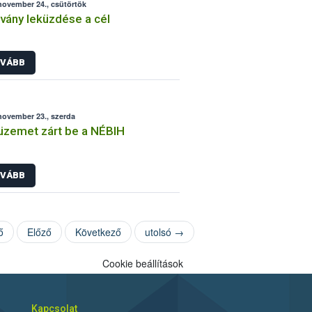
november 24., csütörtök
rvány leküzdése a cél
VÁBB
november 23., szerda
zemet zárt be a NÉBIH
VÁBB
ő
Előző
Következő
utolsó →
Cookie beállítások
Kapcsolat