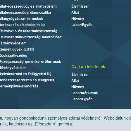
Állat-egészségügy és állatvédelem
Élelmiszer
Állategészségügyi diagnosztika
Állat
Állatgyógyászati termékek
Növény
Borászat és alkoholos italok
Labor/Egyéb
Élelmiszer- és takarmánybiztonság
Élelmiszerlánc-biztonsági laborhálózat
Járványvédelem
Kiemelt ügyek, EUTR
Kockázatkezelés
Mezőgazdasági genetikai erőforrások
Gyakori kérdések
Növényvédelem
Nyilvántartási és Felügyeleti Díj
Élelmiszer
Rendszerszervezés és felügyelet
Állat
Termékpálya-ellenőrzés
Növény
Laboratóriumok
Labor/Egyéb
, hogyan gondoskodunk személyes adatai védelméről. Weboldalunk cook
jük, kattintson az „Elfogadom” gombra.