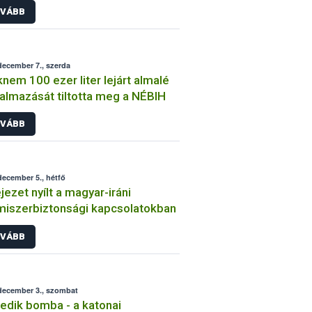
VÁBB
december 7., szerda
nem 100 ezer liter lejárt almalé
almazását tiltotta meg a NÉBIH
VÁBB
december 5., hétfő
ejezet nyílt a magyar-iráni
miszerbiztonsági kapcsolatokban
VÁBB
december 3., szombat
zedik bomba - a katonai