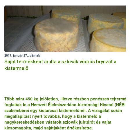
2017. január 27., péntek
Saját termékként árulta a szlovák vödrös brynzát a
kistermelő
Több mint 450 kg jelöletlen, illetve részben penészes tejtermék
foglaltak le a Nemzeti Élelmiszerlánc-biztonsági Hivatal (NÉBIH)
szakemberei egy kistarcsai kistermelőnél. A vizsgálat során
megállapítást nyert továbbá, hogy a kistermelő a
nagykereskedésben vásárolt szlovák juhtúrót és vajat
kicsomagolta, majd sajátjaként értékesítette.