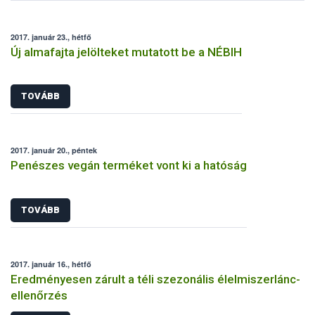
körülvesz” címet viselő interaktív kiállítás augusztus végéig
látogatható.
2017. január 23., hétfő
Új almafajta jelölteket mutatott be a NÉBIH
TOVÁBB
2017. január 20., péntek
Penészes vegán terméket vont ki a hatóság
TOVÁBB
2017. január 16., hétfő
Eredményesen zárult a téli szezonális élelmiszerlánc-
ellenőrzés