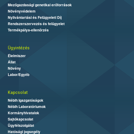
Mezőgazdasági genetikai erőforrások
Növényvédelem
Nyilvántartási és Felügyeleti Díj
Rendszerszervezés és felügyelet
Termékpálya-ellenőrzés
Ügyintézés
Élelmiszer
Állat
Növény
Labor/Egyéb
Kapcsolat
Nébih Igazgatóságok
Nébih Laboratóriumok
Kormányhivatalok
Sajtókapcsolat
Ügyfélszolgálat
Hatósági jogsegély