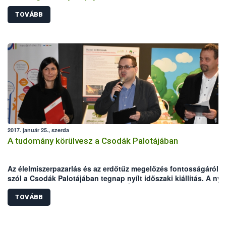
TOVÁBB
2017. január 25., szerda
A tudomány körülvesz a Csodák Palotájában
Az élelmiszerpazarlás és az erdőtűz megelőzés fontosságáról i
szól a Csodák Palotájában tegnap nyílt időszaki kiállítás. A nyo
szakmai partner, köztük a Nemzeti Élelmiszerlánc-biztonsági
Hivatal (NÉBIH), közreműködésével megvalósított tárlat a
TOVÁBB
körülöttünk lévő világ tudományos kihívásaira, elsősorban a
természet- és környezetvédelem fő témáira fókuszál. „A tudom