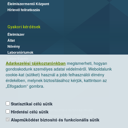
Élelmiszermentő Központ
Hírlevél feliratkozás
Gyakori kérdések
Élelmiszer
Állat
Növény
Laboratóriumok
Labor/Egyéb
Adatkezelési tájékoztatónkban
megismerheti, hogyan
gondoskodunk személyes adatai védelméről. Weboldalunk
cookie-kat (sütiket) használ a jobb felhasználói élmény
érdekében, melynek biztosításához kérjük, kattintson az
„Elfogadom” gombra.
Statisztikai célú sütik
Nemzeti Élelmiszerlánc-biztonsági Hivatal
Hirdetési célú sütik
Cím: 1024 Budapest, Keleti Károly utca. 24.
Alapműködést biztosító és funkcionális sütik
Levelezési cím: 1525 Budapest. Pf. 30.