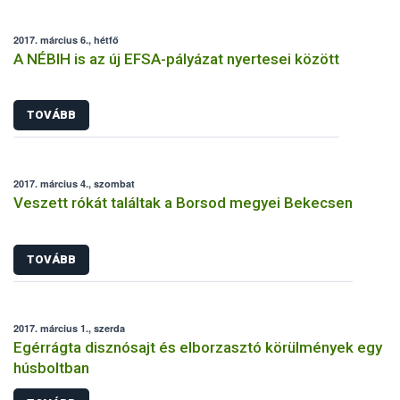
2017. március 6., hétfő
A NÉBIH is az új EFSA-pályázat nyertesei között
TOVÁBB
2017. március 4., szombat
Veszett rókát találtak a Borsod megyei Bekecsen
TOVÁBB
2017. március 1., szerda
Egérrágta disznósajt és elborzasztó körülmények egy
húsboltban