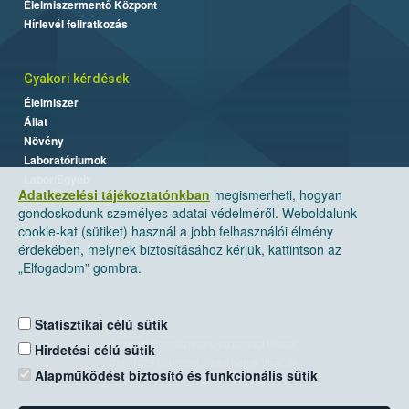
Élelmiszermentő Központ
Hírlevél feliratkozás
Gyakori kérdések
Élelmiszer
Állat
Növény
Laboratóriumok
Labor/Egyéb
Adatkezelési tájékoztatónkban
megismerheti, hogyan
gondoskodunk személyes adatai védelméről. Weboldalunk
cookie-kat (sütiket) használ a jobb felhasználói élmény
érdekében, melynek biztosításához kérjük, kattintson az
„Elfogadom” gombra.
Statisztikai célú sütik
Nemzeti Élelmiszerlánc-biztonsági Hivatal
Hirdetési célú sütik
Cím: 1024 Budapest, Keleti Károly utca. 24.
Alapműködést biztosító és funkcionális sütik
Levelezési cím: 1525 Budapest. Pf. 30.