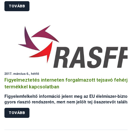
TOVÁBB
2017. március 6., hétfő
Figyelmeztetés interneten forgalmazott tejsavó fehérje
termékkel kapcsolatban
Figyelemfelkeltő információ jelent meg az EU élelmiszer-bizton
gyors riasztó rendszerén, mert nem jelölt tej összetevőt találtak
egy fehérje termékben.
TOVÁBB