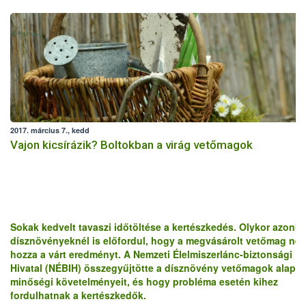
2017. március 7., kedd
Vajon kicsírázik? Boltokban a virág vetőmagok
Sokak kedvelt tavaszi időtöltése a kertészkedés. Olykor azonb
dísznövényeknél is előfordul, hogy a megvásárolt vetőmag ne
hozza a várt eredményt. A Nemzeti Élelmiszerlánc-biztonsági
Hivatal (NÉBIH) összegyűjtötte a dísznövény vetőmagok alapv
minőségi követelményeit, és hogy probléma esetén kihez
fordulhatnak a kertészkedők.