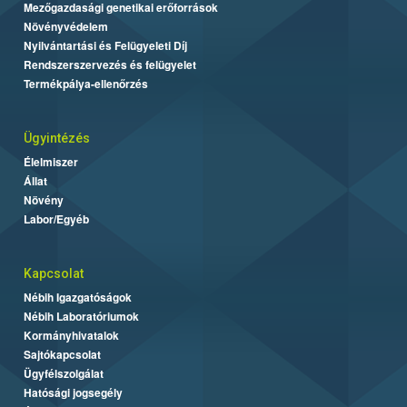
Mezőgazdasági genetikai erőforrások
Növényvédelem
Nyilvántartási és Felügyeleti Díj
Rendszerszervezés és felügyelet
Termékpálya-ellenőrzés
Ügyintézés
Élelmiszer
Állat
Növény
Labor/Egyéb
Kapcsolat
Nébih Igazgatóságok
Nébih Laboratóriumok
Kormányhivatalok
Sajtókapcsolat
Ügyfélszolgálat
Hatósági jogsegély