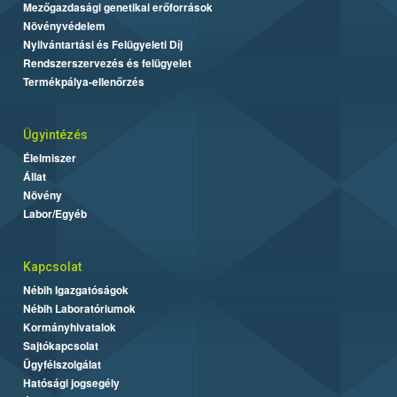
Mezőgazdasági genetikai erőforrások
Növényvédelem
Nyilvántartási és Felügyeleti Díj
Rendszerszervezés és felügyelet
Termékpálya-ellenőrzés
Ügyintézés
Élelmiszer
Állat
Növény
Labor/Egyéb
Kapcsolat
Nébih Igazgatóságok
Nébih Laboratóriumok
Kormányhivatalok
Sajtókapcsolat
Ügyfélszolgálat
Hatósági jogsegély