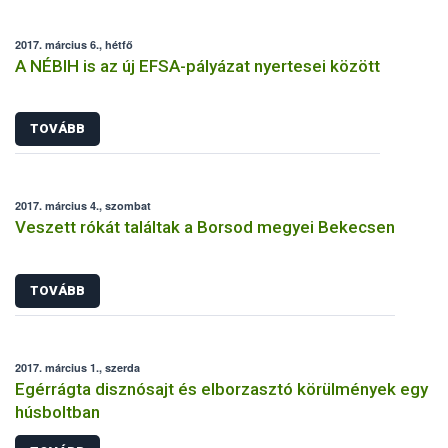
2017. március 6., hétfő
A NÉBIH is az új EFSA-pályázat nyertesei között
TOVÁBB
2017. március 4., szombat
Veszett rókát találtak a Borsod megyei Bekecsen
TOVÁBB
2017. március 1., szerda
Egérrágta disznósajt és elborzasztó körülmények egy
húsboltban