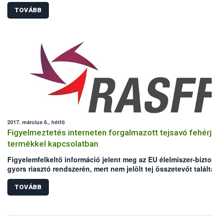
TOVÁBB
2017. március 6., hétfő
Figyelmeztetés interneten forgalmazott tejsavó fehérje
termékkel kapcsolatban
Figyelemfelkeltő információ jelent meg az EU élelmiszer-bizton
gyors riasztó rendszerén, mert nem jelölt tej összetevőt találtak
egy fehérje termékben.
TOVÁBB