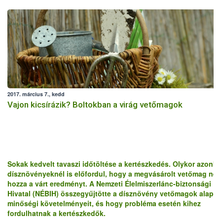
2017. március 7., kedd
Vajon kicsírázik? Boltokban a virág vetőmagok
Sokak kedvelt tavaszi időtöltése a kertészkedés. Olykor azonb
dísznövényeknél is előfordul, hogy a megvásárolt vetőmag ne
hozza a várt eredményt. A Nemzeti Élelmiszerlánc-biztonsági
Hivatal (NÉBIH) összegyűjtötte a dísznövény vetőmagok alapv
minőségi követelményeit, és hogy probléma esetén kihez
fordulhatnak a kertészkedők.