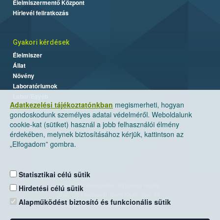
Élelmiszermentő Központ
Hírlevél feliratkozás
Gyakori kérdések
Élelmiszer
Állat
Növény
Laboratóriumok
Labor/Egyéb
Adatkezelési tájékoztatónkban
megismerheti, hogyan
gondoskodunk személyes adatai védelméről. Weboldalunk
cookie-kat (sütiket) használ a jobb felhasználói élmény
érdekében, melynek biztosításához kérjük, kattintson az
„Elfogadom” gombra.
Statisztikai célú sütik
Nemzeti Élelmiszerlánc-biztonsági Hivatal
Hirdetési célú sütik
Cím: 1024 Budapest, Keleti Károly utca. 24.
Alapműködést biztosító és funkcionális sütik
Levelezési cím: 1525 Budapest. Pf. 30.