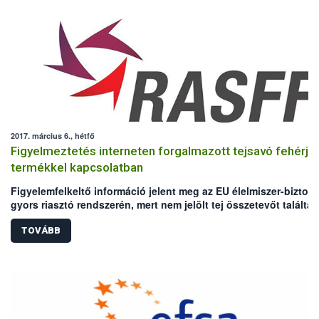
2017. március 6., hétfő
Figyelmeztetés interneten forgalmazott tejsavó fehérje
termékkel kapcsolatban
Figyelemfelkeltő információ jelent meg az EU élelmiszer-bizton
gyors riasztó rendszerén, mert nem jelölt tej összetevőt találtak
egy fehérje termékben.
TOVÁBB