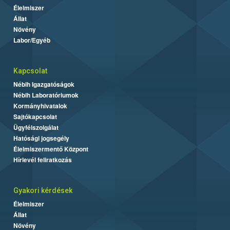
Élelmiszer
Állat
Növény
Labor/Egyéb
Kapcsolat
Nébih Igazgatóságok
Nébih Laboratóriumok
Kormányhivatalok
Sajtókapcsolat
Ügyfélszolgálat
Hatósági jogsegély
Élelmiszermentő Központ
Hírlevél feliratkozás
Gyakori kérdések
Élelmiszer
Állat
Növény