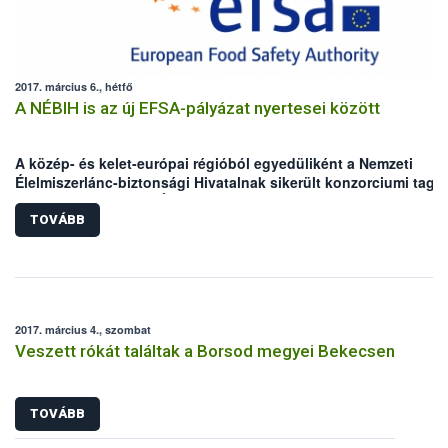
2017. március 6., hétfő
A NÉBIH is az új EFSA-pályázat nyertesei között
A közép- és kelet-európai régióból egyedüliként a Nemzeti
Élelmiszerlánc-biztonsági Hivatalnak sikerült konzorciumi tagk
elnyernie az Európai Élelmiszerbiztonsági Hatóság (EFSA) új
tematikus támogatását. A NÉBIH egy holland-brit-német-magya
TOVÁBB
hivatali együttműködés keretein belül az újonnan felmerülő,
élelmiszert érintő kockázatok azonosítási módszertanát dolgoz
ki a következő három évben.
2017. március 4., szombat
Veszett rókát találtak a Borsod megyei Bekecsen
TOVÁBB