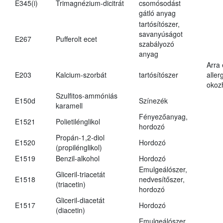
E345(i)
Trimagnézium-dicitrát
csomósodást
gátló anyag
tartósítószer,
savanyúságot
E267
Pufferolt ecet
szabályozó
anyag
Arra
E203
Kalcium-szorbát
tartósítószer
aller
okoz
Szulfitos-ammóniás
E150d
Színezék
karamell
Fényezőanyag,
E1521
Polietilénglikol
hordozó
Propán-1,2-diol
E1520
Hordozó
(propilénglikol)
E1519
Benzil-alkohol
Hordozó
Emulgeálószer,
Gliceril-triacetát
E1518
nedvesítőszer,
(triacetin)
hordozó
Gliceril-diacetát
E1517
Hordozó
(diacetin)
Emulgeálószer,