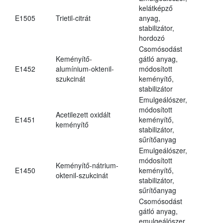
kelátképző
E1505
Trietil-citrát
anyag,
stabilizátor,
hordozó
Csomósodást
Keményítő-
gátló anyag,
E1452
alumínium-oktenil-
módosított
szukcinát
keményítő,
stabilizátor
Emulgeálószer,
módosított
Acetilezett oxidált
E1451
keményítő,
keményítő
stabilizátor,
sűrítőanyag
Emulgeálószer,
módosított
Keményítő-nátrium-
E1450
keményítő,
oktenil-szukcinát
stabilizátor,
sűrítőanyag
Csomósodást
gátló anyag,
emulgeálószer,