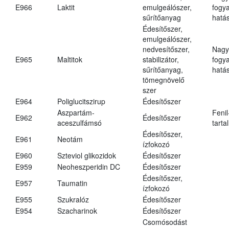
E966
Laktit
emulgeálószer,
fogy
sűrítőanyag
hatá
Édesítőszer,
emulgeálószer,
nedvesítőszer,
Nagy
E965
Maltitok
stabilizátor,
fogy
sűrítőanyag,
hatá
tömegnövelő
szer
E964
Poliglucitszirup
Édesítőszer
Aszpartám-
Fenil
E962
Édesítőszer
aceszulfámsó
tarta
Édesítőszer,
E961
Neotám
ízfokozó
E960
Szteviol glikozidok
Édesítőszer
E959
Neoheszperidin DC
Édesítőszer
Édesítőszer,
E957
Taumatin
ízfokozó
E955
Szukralóz
Édesítőszer
E954
Szacharinok
Édesítőszer
Csomósodást