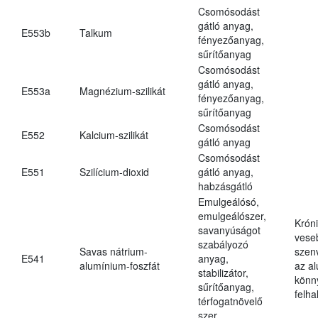
Csomósodást
gátló anyag,
E553b
Talkum
fényezőanyag,
sűrítőanyag
Csomósodást
gátló anyag,
E553a
Magnézium-szilikát
fényezőanyag,
sűrítőanyag
Csomósodást
E552
Kalcium-szilikát
gátló anyag
Csomósodást
E551
Szilícium-dioxid
gátló anyag,
habzásgátló
Emulgeálósó,
emulgeálószer,
Krón
savanyúságot
vese
szabályozó
Savas nátrium-
szen
E541
anyag,
alumínium-foszfát
az a
stabilizátor,
könn
sűrítőanyag,
felh
térfogatnövelő
szer