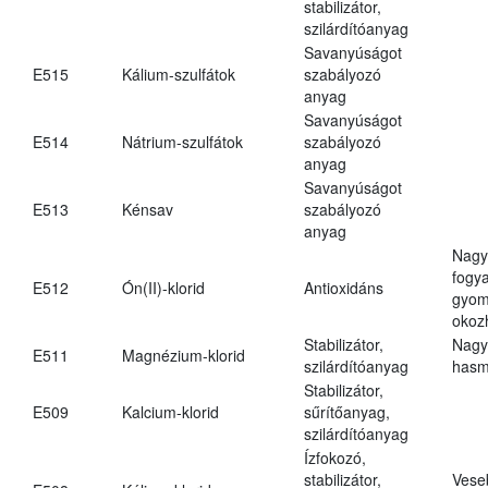
stabilizátor,
szilárdítóanyag
Savanyúságot
E515
Kálium-szulfátok
szabályozó
anyag
Savanyúságot
E514
Nátrium-szulfátok
szabályozó
anyag
Savanyúságot
E513
Kénsav
szabályozó
anyag
Nagy
fogy
E512
Ón(II)-klorid
Antioxidáns
gyom
okoz
Stabilizátor,
Nagy
E511
Magnézium-klorid
szilárdítóanyag
hasm
Stabilizátor,
E509
Kalcium-klorid
sűrítőanyag,
szilárdítóanyag
Ízfokozó,
stabilizátor,
Vese