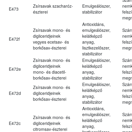
Zsírsavak szacharóz-
Emulgeálószer,
nemk
E473
észterei
stabilizátor
felsz
megn
Antioxidáns,
Zsírsavak mono- és
emulgeálószer,
Szám
digliceridjeinek
kelátképző
nemk
E472f
vegyes ecetsav- és
anyag,
felsz
borkősav-észterei
lisztkezelőszer,
megn
stabilizátor
Zsírsavak mono- és
Emulgeálószer,
Szám
digliceridjeinek
kelátképző
nemk
E472e
mono- és diacetil-
anyag,
felsz
borkősav-észterei
stabilizátor
megn
Emulgeálószer,
Szám
Zsírsavak mono- és
kelátképző
nemk
E472d
digliceridjeinek
anyag,
felsz
borkősav-észterei
stabilizátor
megn
Antioxidáns,
emulgeálószer,
Szám
Zsírsavak mono- és
kelátképző
nemk
E472c
digliceridjeinek
anyag,
felsz
citromsav-észterei
lisztkezelőszer,
megn