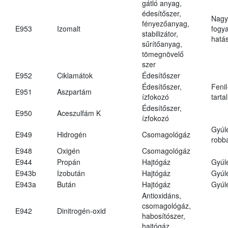
gátló anyag,
édesítőszer,
Nagy
fényezőanyag,
E953
Izomalt
fogy
stabilizátor,
hatá
sűrítőanyag,
tömegnövelő
szer
E952
Ciklamátok
Édesítőszer
Édesítőszer,
Fenil
E951
Aszpartám
ízfokozó
tarta
Édesítőszer,
E950
Aceszulfám K
ízfokozó
Gyúl
E949
Hidrogén
Csomagológáz
robba
E948
Oxigén
Csomagológáz
E944
Propán
Hajtógáz
Gyúl
E943b
Izobután
Hajtógáz
Gyúl
E943a
Bután
Hajtógáz
Gyúl
Antioxidáns,
csomagológáz,
E942
Dinitrogén-oxid
habosítószer,
hajtógáz