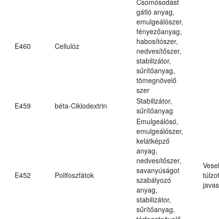
Csomósodást
gátló anyag,
emulgeálószer,
fényezőanyag,
habosítószer,
E460
Cellulóz
nedvesítőszer,
stabilizátor,
sűrítőanyag,
tömegnövelő
szer
Stabilizátor,
E459
béta-Ciklodextrin
sűrítőanyag
Emulgeálósó,
emulgeálószer,
kelátképző
anyag,
nedvesítőszer,
Vese
savanyúságot
E452
Polifoszfátok
túlzo
szabályozó
javas
anyag,
stabilizátor,
sűrítőanyag,
térfogatnövelő