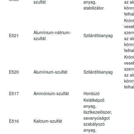
szulfát
anyag,
az a
stabilizátor
könn
felh
Krón
vese
Alumínium-nátrium-
szen
E521
Szilárdítóanyag
szulfát
az a
könn
felh
Krón
vese
szen
E520
Alumínium-szulfát
Szilárdítóanyag
az a
könn
felh
E517
Ammónium-szulfát
Hordozó
Kelátképző
anyag,
lisztkezelőszer,
savanyúságot
E516
Kalcium-szulfát
szabályozó
anyag,