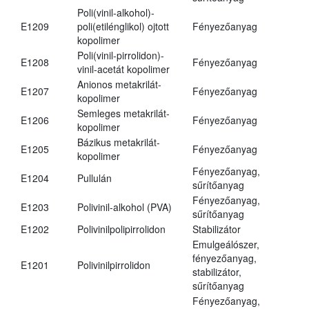
Poli(vinil-alkohol)-
E1209
poli(etilénglikol) ojtott
Fényezőanyag
kopolimer
Poli(vinil-pirrolidon)-
E1208
Fényezőanyag
vinil-acetát kopolimer
Anionos metakrilát-
E1207
Fényezőanyag
kopolimer
Semleges metakrilát-
E1206
Fényezőanyag
kopolimer
Bázikus metakrilát-
E1205
Fényezőanyag
kopolimer
Fényezőanyag,
E1204
Pullulán
sűrítőanyag
Fényezőanyag,
E1203
Polivinil-alkohol (PVA)
sűrítőanyag
E1202
Polivinilpolipirrolidon
Stabilizátor
Emulgeálószer,
fényezőanyag,
E1201
Polivinilpirrolidon
stabilizátor,
sűrítőanyag
Fényezőanyag,