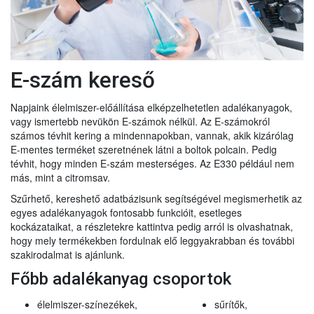
E-szám kereső
Napjaink élelmiszer-előállítása elképzelhetetlen adalékanyagok,
vagy ismertebb nevükön E-számok nélkül. Az E-számokról
számos tévhit kering a mindennapokban, vannak, akik kizárólag
E-mentes terméket szeretnének látni a boltok polcain. Pedig
tévhit, hogy minden E-szám mesterséges. Az E330 például nem
más, mint a citromsav.
Szűrhető, kereshető adatbázisunk segítségével megismerhetik az
egyes adalékanyagok fontosabb funkcióit, esetleges
kockázataikat, a részletekre kattintva pedig arról is olvashatnak,
hogy mely termékekben fordulnak elő leggyakrabban és további
szakirodalmat is ajánlunk.
Főbb adalékanyag csoportok
élelmiszer-színezékek,
sűrítők,