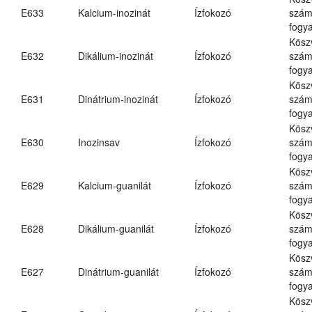
E633
Kalcium-inozinát
Ízfokozó
számá
fogya
Kösz
E632
Dikálium-inozinát
Ízfokozó
számá
fogya
Kösz
E631
Dinátrium-inozinát
Ízfokozó
számá
fogya
Kösz
E630
Inozinsav
Ízfokozó
számá
fogya
Kösz
E629
Kalcium-guanilát
Ízfokozó
számá
fogya
Kösz
E628
Dikálium-guanilát
Ízfokozó
számá
fogya
Kösz
E627
Dinátrium-guanilát
Ízfokozó
számá
fogya
Kösz