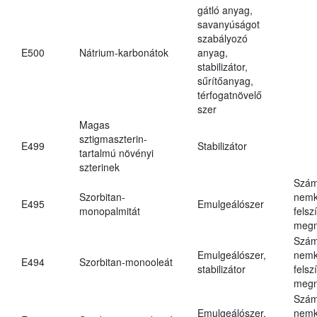
gátló anyag,
savanyúságot
szabályozó
E500
Nátrium-karbonátok
anyag,
stabilizátor,
sűrítőanyag,
térfogatnövelő
szer
Magas
sztigmaszterin-
E499
Stabilizátor
tartalmú növényi
szterinek
Szám
Szorbitan-
nemk
E495
Emulgeálószer
monopalmitát
felsz
megn
Szám
Emulgeálószer,
nemk
E494
Szorbitan-monooleát
stabilizátor
felsz
megn
Szám
Emulgeálószer,
nemk