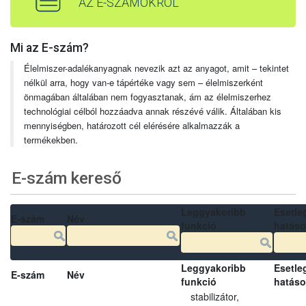
AZ E-SZÁMOKRÓL
Mi az E-szám?
Élelmiszer-adalékanyagnak nevezik azt az anyagot, amit – tekintet
nélkül arra, hogy van-e tápértéke vagy sem – élelmiszerként
önmagában általában nem fogyasztanak, ám az élelmiszerhez
technológiai célból hozzáadva annak részévé válik. Általában kis
mennyiségben, határozott cél elérésére alkalmazzák a
termékekben.
E-szám kereső
Leggyakoribb
Esetle
E-szám
Név
funkció
hatás
Leggyakoribb
Esetle
E-szám
Név
funkció
hatás
stabilizátor,