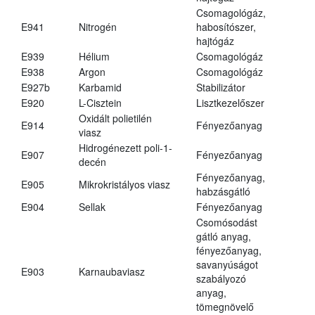
Csomagológáz,
E941
Nitrogén
habosítószer,
hajtógáz
E939
Hélium
Csomagológáz
E938
Argon
Csomagológáz
E927b
Karbamid
Stabilizátor
E920
L-Cisztein
Lisztkezelőszer
Oxidált polietilén
E914
Fényezőanyag
viasz
Hidrogénezett poli-1-
E907
Fényezőanyag
decén
Fényezőanyag,
E905
Mikrokristályos viasz
habzásgátló
E904
Sellak
Fényezőanyag
Csomósodást
gátló anyag,
fényezőanyag,
savanyúságot
E903
Karnaubaviasz
szabályozó
anyag,
tömegnövelő