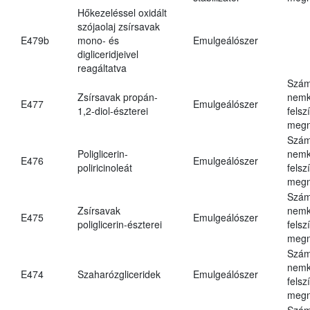
Hőkezeléssel oxidált
szójaolaj zsírsavak
E479b
mono- és
Emulgeálószer
digliceridjeivel
reagáltatva
Szám
Zsírsavak propán-
nemk
E477
Emulgeálószer
1,2-diol-észterei
felsz
megn
Szám
Poliglicerin-
nemk
E476
Emulgeálószer
poliricinoleát
felsz
megn
Szám
Zsírsavak
nemk
E475
Emulgeálószer
poliglicerin-észterei
felsz
megn
Szám
nemk
E474
Szaharózgliceridek
Emulgeálószer
felsz
megn
Szám