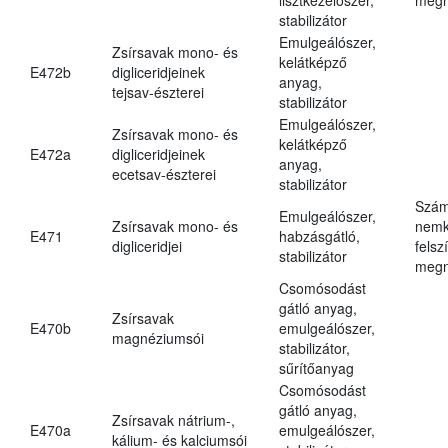
stabilizátor
Emulgeálószer,
Zsírsavak mono- és
kelátképző
E472b
digliceridjeinek
anyag,
tejsav-észterei
stabilizátor
Emulgeálószer,
Zsírsavak mono- és
kelátképző
E472a
digliceridjeinek
anyag,
ecetsav-észterei
stabilizátor
Szám
Emulgeálószer,
Zsírsavak mono- és
nemk
E471
habzásgátló,
digliceridjei
felsz
stabilizátor
megn
Csomósodást
gátló anyag,
Zsírsavak
E470b
emulgeálószer,
magnéziumsói
stabilizátor,
sűrítőanyag
Csomósodást
gátló anyag,
Zsírsavak nátrium-,
E470a
emulgeálószer,
kálium- és kalciumsói