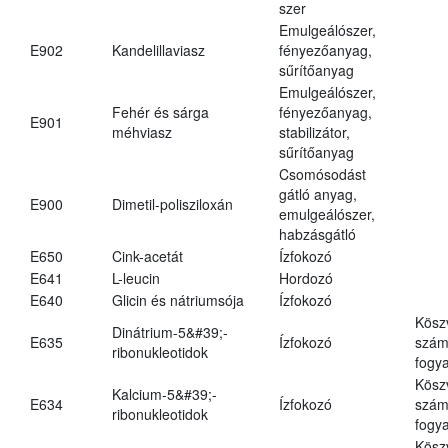
szer
Emulgeálószer,
E902
Kandelillaviasz
fényezőanyag,
sűrítőanyag
Emulgeálószer,
Fehér és sárga
fényezőanyag,
E901
méhviasz
stabilizátor,
sűrítőanyag
Csomósodást
gátló anyag,
E900
Dimetil-polisziloxán
emulgeálószer,
habzásgátló
E650
Cink-acetát
Ízfokozó
E641
L-leucin
Hordozó
E640
Glicin és nátriumsója
Ízfokozó
Kösz
Dinátrium-5&#39;-
E635
Ízfokozó
számá
ribonukleotidok
fogya
Kösz
Kalcium-5&#39;-
E634
Ízfokozó
számá
ribonukleotidok
fogya
Kösz