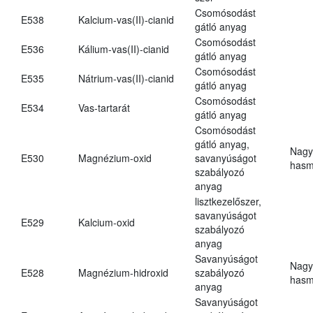
Csomósodást
E538
Kalcium-vas(II)-cianid
gátló anyag
Csomósodást
E536
Kálium-vas(II)-cianid
gátló anyag
Csomósodást
E535
Nátrium-vas(II)-cianid
gátló anyag
Csomósodást
E534
Vas-tartarát
gátló anyag
Csomósodást
gátló anyag,
Nagy
E530
Magnézium-oxid
savanyúságot
hasm
szabályozó
anyag
lisztkezelőszer,
savanyúságot
E529
Kalcium-oxid
szabályozó
anyag
Savanyúságot
Nagy
E528
Magnézium-hidroxid
szabályozó
hasm
anyag
Savanyúságot