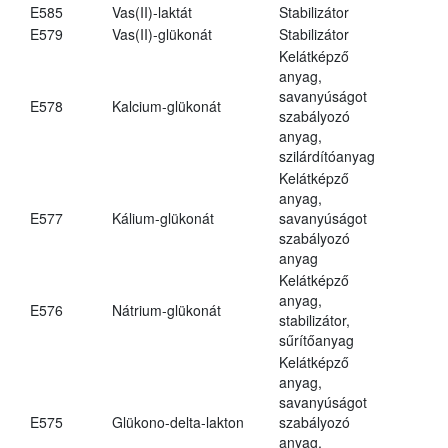
E585
Vas(II)-laktát
Stabilizátor
E579
Vas(II)-glükonát
Stabilizátor
Kelátképző
anyag,
savanyúságot
E578
Kalcium-glükonát
szabályozó
anyag,
szilárdítóanyag
Kelátképző
anyag,
E577
Kálium-glükonát
savanyúságot
szabályozó
anyag
Kelátképző
anyag,
E576
Nátrium-glükonát
stabilizátor,
sűrítőanyag
Kelátképző
anyag,
savanyúságot
E575
Glükono-delta-lakton
szabályozó
anyag,