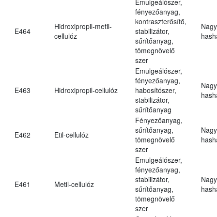
Emulgeálószer,
fényezőanyag,
kontraszterősítő,
Hidroxipropil-metil-
Nagy
E464
stabilizátor,
cellulóz
hasha
sűrítőanyag,
tömegnövelő
szer
Emulgeálószer,
fényezőanyag,
Nagy
E463
Hidroxipropil-cellulóz
habosítószer,
hasha
stabilizátor,
sűrítőanyag
Fényezőanyag,
sűrítőanyag,
Nagy
E462
Etil-cellulóz
tömegnövelő
hasha
szer
Emulgeálószer,
fényezőanyag,
stabilizátor,
Nagy
E461
Metil-cellulóz
sűrítőanyag,
hasha
tömegnövelő
szer