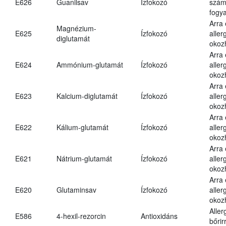
E626
Guanilsav
Ízfokozó
számá
fogya
Arra
Magnézium-
E625
Ízfokozó
aller
diglutamát
okoz
Arra
E624
Ammónium-glutamát
Ízfokozó
aller
okoz
Arra
E623
Kalcium-diglutamát
Ízfokozó
aller
okoz
Arra
E622
Kálium-glutamát
Ízfokozó
aller
okoz
Arra
E621
Nátrium-glutamát
Ízfokozó
aller
okoz
Arra
E620
Glutaminsav
Ízfokozó
aller
okoz
Aller
E586
4-hexil-rezorcin
Antioxidáns
bőrir