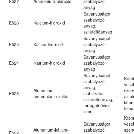
E527
Ammónium-hidroxid
szabályozó
anyag
Savanyúságot
szabályozó
E526
Kalcium-hidroxid
anyag,
szilárdítóanyag
Savanyúságot
E525
Kálium-hidroxid
szabályozó
anyag
Savanyúságot
E524
Nátrium-hidroxid
szabályozó
anyag
Savanyúságot
Krón
szabályozó
vese
anyag,
Alumínium-
szen
E523
stabilizátor,
ammónium-szulfát
az a
szilárdítóanyag,
könn
térfogatnövelő
felh
szer
Krón
Savanyúságot
vese
Alumínium-kálium-
szabályozó
szen
E522