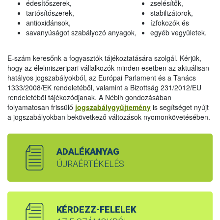
édesítőszerek,
zselésítők,
tartósítószerek,
stabilizátorok,
antioxidánsok,
ízfokozók és
savanyúságot szabályozó anyagok,
egyéb vegyületek.
E-szám keresőnk a fogyasztók tájékoztatására szolgál. Kérjük,
hogy az élelmiszeripari vállalkozók minden esetben az aktuálisan
hatályos jogszabályokból, az Európai Parlament és a Tanács
1333/2008/EK rendeletéből, valamint a Bizottság 231/2012/EU
rendeletéből tájékozódjanak. A Nébih gondozásában
folyamatosan frissülő
jogszabálygyűjtemény
is segítséget nyújt
a jogszabályokban bekövetkező változások nyomonkövetésében.
ADALÉKANYAG
ÚJRAÉRTÉKELÉS
KÉRDEZZ-FELELEK