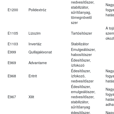
nedvesítőszer,
Nagy
stabilizátor,
E1200
Polidextróz
fogy
sűrítőanyag,
hatá
tömegnövelő
szer
A toj
E1105
Lizozim
Tartósítószer
szem
okoz
E1103
Invertáz
Stabilizátor
Emulgeálószer,
E999
Quillajakivonat
habosítószer
Édesítőszer,
E969
Advantame
ízfokozó
Édesítőszer,
Nagy
E968
Eritrit
ízfokozó,
fogy
nedvesítőszer
hatá
Édesítőszer,
Nagy
emulgeálószer,
fogy
E967
Xilit
nedvesítőszer,
hatá
stabilizátor,
adha
sűrítőanyag
édesítőszer,
Nagy