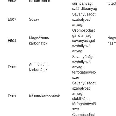
E508
Kálium-klorid
sűrítőanyag,
túlzo
szilárdítóanyag
Savanyúságot
E507
Sósav
szabályozó
anyag
Csomósodást
gátló anyag,
Magnézium-
Nagy
E504
savanyúságot
karbonátok
hasm
szabályozó
anyag
Savanyúságot
szabályozó
Ammónium-
E503
anyag,
karbonátok
térfogatnövelő
szer
Savanyúságot
szabályozó
anyag,
E501
Kálium-karbonátok
stabilizátor,
térfogatnövelő
szer
Csomósodást