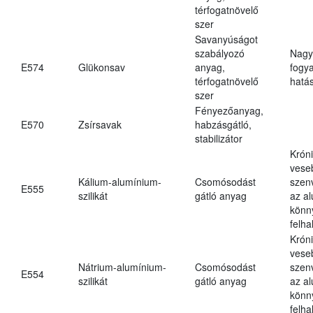
térfogatnövelő
szer
Savanyúságot
szabályozó
Nagy
E574
Glükonsav
anyag,
fogy
térfogatnövelő
hatá
szer
Fényezőanyag,
E570
Zsírsavak
habzásgátló,
stabilizátor
Krón
vese
Kálium-alumínium-
Csomósodást
szen
E555
szilikát
gátló anyag
az a
könn
felh
Krón
vese
Nátrium-alumínium-
Csomósodást
szen
E554
szilikát
gátló anyag
az a
könn
felh