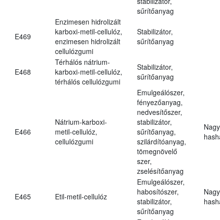
stabilizátor,
sűrítőanyag
Enzimesen hidrolizált
karboxi-metil-cellulóz,
Stabilizátor,
E469
enzimesen hidrolizált
sűrítőanyag
cellulózgumi
Térhálós nátrium-
Stabilizátor,
E468
karboxi-metil-cellulóz,
sűrítőanyag
térhálós cellulózgumi
Emulgeálószer,
fényezőanyag,
nedvesítőszer,
Nátrium-karboxi-
stabilizátor,
Nagy
E466
metil-cellulóz,
sűrítőanyag,
hasha
cellulózgumi
szilárdítóanyag,
tömegnövelő
szer,
zselésítőanyag
Emulgeálószer,
habosítószer,
Nagy
E465
Etil-metil-cellulóz
stabilizátor,
hasha
sűrítőanyag