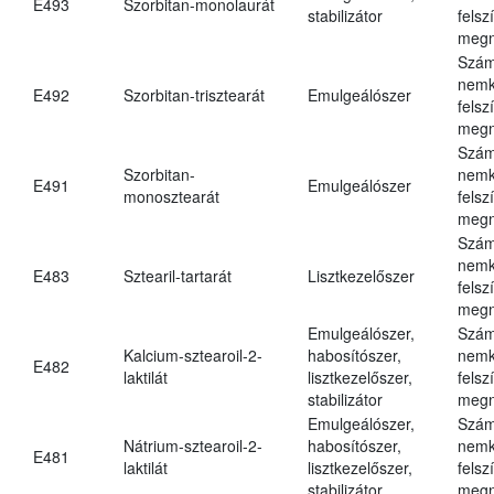
E493
Szorbitan-monolaurát
stabilizátor
felsz
megn
Szám
nemk
E492
Szorbitan-trisztearát
Emulgeálószer
felsz
megn
Szám
Szorbitan-
nemk
E491
Emulgeálószer
monosztearát
felsz
megn
Szám
nemk
E483
Sztearil-tartarát
Lisztkezelőszer
felsz
megn
Emulgeálószer,
Szám
Kalcium-sztearoil-2-
habosítószer,
nemk
E482
laktilát
lisztkezelőszer,
felsz
stabilizátor
megn
Emulgeálószer,
Szám
Nátrium-sztearoil-2-
habosítószer,
nemk
E481
laktilát
lisztkezelőszer,
felsz
stabilizátor
megn