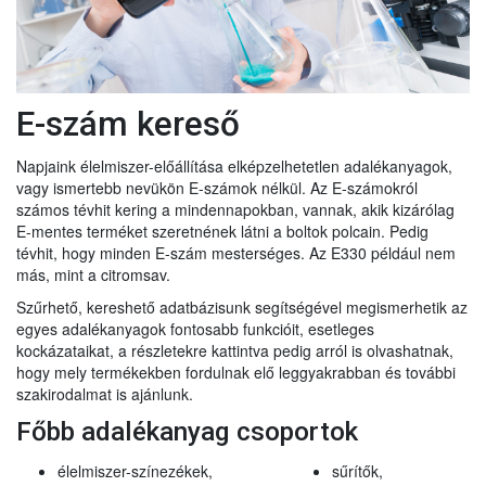
E-szám kereső
Napjaink élelmiszer-előállítása elképzelhetetlen adalékanyagok,
vagy ismertebb nevükön E-számok nélkül. Az E-számokról
számos tévhit kering a mindennapokban, vannak, akik kizárólag
E-mentes terméket szeretnének látni a boltok polcain. Pedig
tévhit, hogy minden E-szám mesterséges. Az E330 például nem
más, mint a citromsav.
Szűrhető, kereshető adatbázisunk segítségével megismerhetik az
egyes adalékanyagok fontosabb funkcióit, esetleges
kockázataikat, a részletekre kattintva pedig arról is olvashatnak,
hogy mely termékekben fordulnak elő leggyakrabban és további
szakirodalmat is ajánlunk.
Főbb adalékanyag csoportok
élelmiszer-színezékek,
sűrítők,