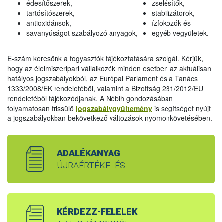
édesítőszerek,
zselésítők,
tartósítószerek,
stabilizátorok,
antioxidánsok,
ízfokozók és
savanyúságot szabályozó anyagok,
egyéb vegyületek.
E-szám keresőnk a fogyasztók tájékoztatására szolgál. Kérjük,
hogy az élelmiszeripari vállalkozók minden esetben az aktuálisan
hatályos jogszabályokból, az Európai Parlament és a Tanács
1333/2008/EK rendeletéből, valamint a Bizottság 231/2012/EU
rendeletéből tájékozódjanak. A Nébih gondozásában
folyamatosan frissülő
jogszabálygyűjtemény
is segítséget nyújt
a jogszabályokban bekövetkező változások nyomonkövetésében.
ADALÉKANYAG
ÚJRAÉRTÉKELÉS
KÉRDEZZ-FELELEK