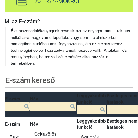
AZ E-SZÁMOKRÓL
Mi az E-szám?
Élelmiszer-adalékanyagnak nevezik azt az anyagot, amit – tekintet
nélkül arra, hogy van-e tápértéke vagy sem – élelmiszerként
önmagában általában nem fogyasztanak, ám az élelmiszerhez
technológiai célból hozzáadva annak részévé válik. Általában kis
mennyiségben, határozott cél elérésére alkalmazzák a
termékekben.
E-szám kereső
Leggyakoribb
Esetleges nem
E-szám
Név
funkció
hatások
Leggyakoribb
Esetleges nem
E-szám
Név
funkció
hatások
Céklavörös,
E162
Színezék