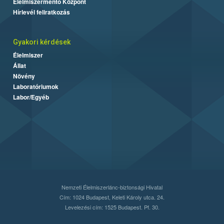
Élelmiszermentő Központ
Hírlevél feliratkozás
Gyakori kérdések
Élelmiszer
Állat
Növény
Laboratóriumok
Labor/Egyéb
Nemzeti Élelmiszerlánc-biztonsági Hivatal
Cím: 1024 Budapest, Keleti Károly utca. 24.
Levelezési cím: 1525 Budapest. Pf. 30.