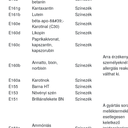
betanin
E161g
Kantaxantin
Színezék
E161b
Lutein
Színezék
béta-apo-8&#39;-
E160e
Színezék
Karotinal (C30)
E160d
Likopin
Színezék
Paprikakivonat,
E160c
kapszantin,
Színezék
kapszorubin
Arra érzéken
Annatto, bixin,
személyeknél
E160b
Színezék
norbixin
allergiás reak
válthat ki.
E160a
Karotinok
Színezék
E155
Barna HT
Színezék
E153
Növényi szén
Színezék
E151
Brilliánsfekete BN
Színezék
A gyártás sor
melléktermék
esetlegesen
keletkező
Ammóniás
E150c
Színezék
imidazolszár