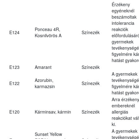
Érzékeny
egyéneknél
beszámoltak
intolerancia
Ponceau 4R,
reakciók
E124
Színezék
Kosnilvörös A
előfordulásáró
gyermekek
tevékenységé
figyelmére ká
hatást gyakor
E123
Amarant
Színezék
A gyermekek
Azorubin,
tevékenységé
E122
Színezék
karmazsin
figyelmére ká
hatást gyakor
Arra érzéken
embereknél
E120
Kárminsav, kármin
Színezék
allergiás
reakciókat vál
ki.
A gyermekek
Sunset Yellow
tevékenységé