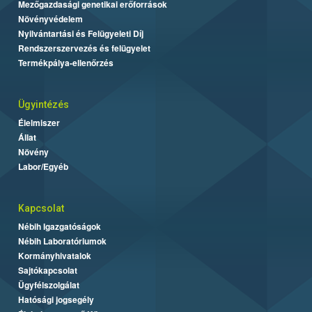
Mezőgazdasági genetikai erőforrások
Növényvédelem
Nyilvántartási és Felügyeleti Díj
Rendszerszervezés és felügyelet
Termékpálya-ellenőrzés
Ügyintézés
Élelmiszer
Állat
Növény
Labor/Egyéb
Kapcsolat
Nébih Igazgatóságok
Nébih Laboratóriumok
Kormányhivatalok
Sajtókapcsolat
Ügyfélszolgálat
Hatósági jogsegély