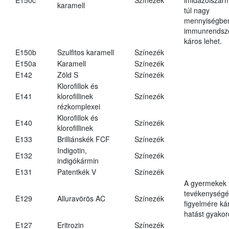
karamell
túl nagy
mennyiségbe
immunrendsz
káros lehet.
E150b
Szulfitos karamell
Színezék
E150a
Karamell
Színezék
E142
Zöld S
Színezék
Klorofillok és
E141
klorofillinek
Színezék
rézkomplexei
Klorofillok és
E140
Színezék
klorofillinek
E133
Brilliánskék FCF
Színezék
Indigotin,
E132
Színezék
indigókármin
E131
Patentkék V
Színezék
A gyermekek
tevékenységé
E129
Alluravörös AC
Színezék
figyelmére ká
hatást gyakor
E127
Eritrozin
Színezék