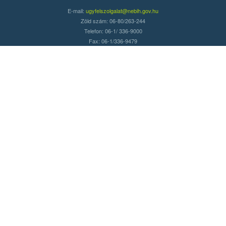
E-mail:
ugyfelszolgalat@nebih.gov.hu
Zöld szám: 06-80/263-244
Telefon: 06-1/ 336-9000
Fax: 06-1/336-9479