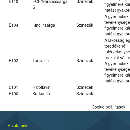
E110
FCF/Narancssárga
Színezék
figyelmére ká
S
hatást gyakor
A gyermekek
tevékenységé
E104
Kinolinsárga
Színezék
figyelmére ká
hatást gyakor
A lakosság eg
töredékénél
túlérzékenysé
reakciót váltha
E102
Tartrazin
Színezék
A gyermekek
tevékenységé
figyelmére ká
hatást gyakor
E101
Riboflavin
Színezék
E100
Kurkumin
Színezék
Cookie beállítások
Hivatalunk