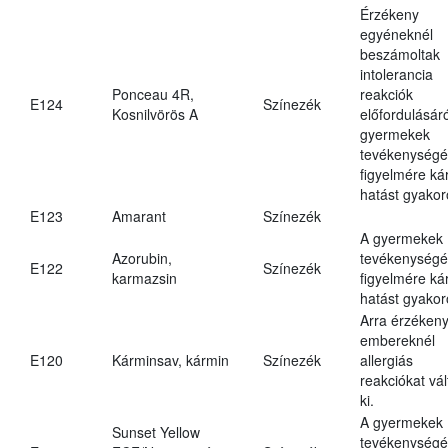
Érzékeny
egyéneknél
beszámoltak
intolerancia
Ponceau 4R,
reakciók
E124
Színezék
Kosnilvörös A
előfordulásáró
gyermekek
tevékenységé
figyelmére ká
hatást gyakor
E123
Amarant
Színezék
A gyermekek
Azorubin,
tevékenységé
E122
Színezék
karmazsin
figyelmére ká
hatást gyakor
Arra érzéken
embereknél
E120
Kárminsav, kármin
Színezék
allergiás
reakciókat vál
ki.
A gyermekek
Sunset Yellow
tevékenységé