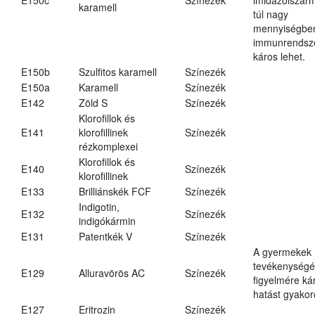
karamell
túl nagy
mennyiségbe
immunrendsz
káros lehet.
E150b
Szulfitos karamell
Színezék
E150a
Karamell
Színezék
E142
Zöld S
Színezék
Klorofillok és
E141
klorofillinek
Színezék
rézkomplexei
Klorofillok és
E140
Színezék
klorofillinek
E133
Brilliánskék FCF
Színezék
Indigotin,
E132
Színezék
indigókármin
E131
Patentkék V
Színezék
A gyermekek
tevékenységé
E129
Alluravörös AC
Színezék
figyelmére ká
hatást gyakor
E127
Eritrozin
Színezék