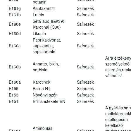
betanin
E161g
Kantaxantin
Színezék
E161b
Lutein
Színezék
béta-apo-8&#39;-
E160e
Színezék
Karotinal (C30)
E160d
Likopin
Színezék
Paprikakivonat,
E160c
kapszantin,
Színezék
kapszorubin
Arra érzéken
Annatto, bixin,
személyeknél
E160b
Színezék
norbixin
allergiás reak
válthat ki.
E160a
Karotinok
Színezék
E155
Barna HT
Színezék
E153
Növényi szén
Színezék
E151
Brilliánsfekete BN
Színezék
A gyártás sor
melléktermék
esetlegesen
keletkező
Ammóniás
E150c
Színezék
imidazolszár