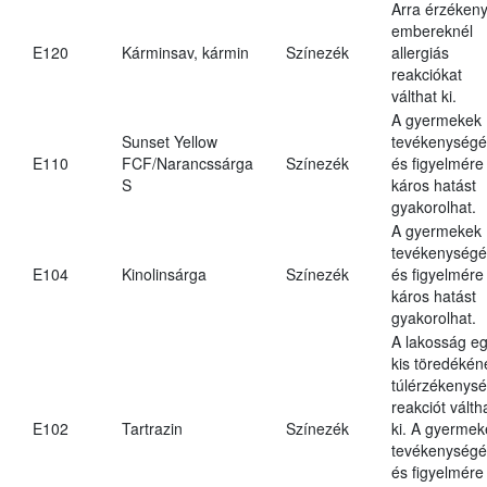
Arra érzéken
embereknél
E120
Kárminsav, kármin
Színezék
allergiás
reakciókat
válthat ki.
A gyermekek
Sunset Yellow
tevékenységé
E110
FCF/Narancssárga
Színezék
és figyelmére
S
káros hatást
gyakorolhat.
A gyermekek
tevékenységé
E104
Kinolinsárga
Színezék
és figyelmére
káros hatást
gyakorolhat.
A lakosság e
kis töredékén
túlérzékenysé
reakciót válth
E102
Tartrazin
Színezék
ki. A gyermek
tevékenységé
és figyelmére