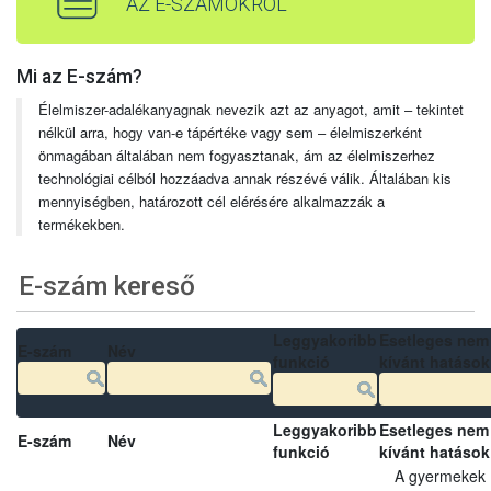
AZ E-SZÁMOKRÓL
Mi az E-szám?
Élelmiszer-adalékanyagnak nevezik azt az anyagot, amit – tekintet
nélkül arra, hogy van-e tápértéke vagy sem – élelmiszerként
önmagában általában nem fogyasztanak, ám az élelmiszerhez
technológiai célból hozzáadva annak részévé válik. Általában kis
mennyiségben, határozott cél elérésére alkalmazzák a
termékekben.
E-szám kereső
Leggyakoribb
Esetleges nem
E-szám
Név
funkció
kívánt hatások
Leggyakoribb
Esetleges nem
E-szám
Név
funkció
kívánt hatások
A gyermekek