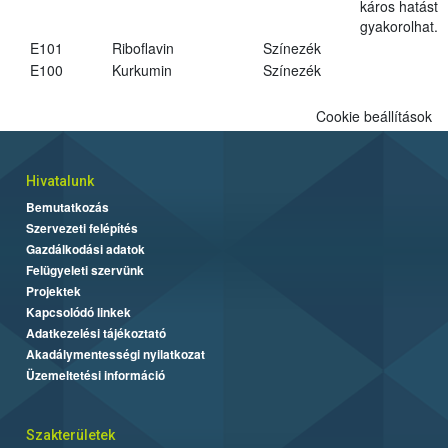
káros hatást
gyakorolhat.
E101
Riboflavin
Színezék
E100
Kurkumin
Színezék
Cookie beállítások
Hivatalunk
Bemutatkozás
Szervezeti felépítés
Gazdálkodási adatok
Felügyeleti szervünk
Projektek
Kapcsolódó linkek
Adatkezelési tájékoztató
Akadálymentességi nyilatkozat
Üzemeltetési információ
Szakterületek