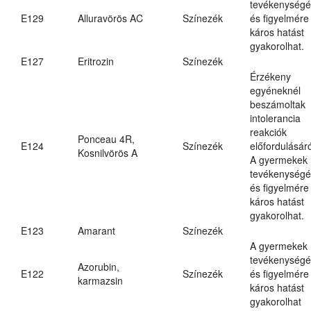
tevékenységé
E129
Alluravörös AC
Színezék
és figyelmére
káros hatást
gyakorolhat.
E127
Eritrozin
Színezék
Érzékeny
egyéneknél
beszámoltak
intolerancia
reakciók
Ponceau 4R,
E124
Színezék
előfordulásáró
Kosnilvörös A
A gyermekek
tevékenységé
és figyelmére
káros hatást
gyakorolhat.
E123
Amarant
Színezék
A gyermekek
tevékenységé
Azorubin,
E122
Színezék
és figyelmére
karmazsin
káros hatást
gyakorolhat