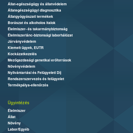
Állat-egészségügy és állatvédelem
Állategészségügyi diagnosztika
Állatgyógyászati termékek
Borászat és alkoholos italok
Élelmiszer- és takarmánybiztonság
Élelmiszerlánc-biztonsági laborhálózat
Járványvédelem
Kiemelt ügyek, EUTR
Kockázatkezelés
Mezőgazdasági genetikai erőforrások
Növényvédelem
Nyilvántartási és Felügyeleti Díj
Rendszerszervezés és felügyelet
Termékpálya-ellenőrzés
Ügyintézés
Élelmiszer
Állat
Növény
Labor/Egyéb