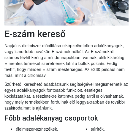
E-szám kereső
Napjaink élelmiszer-előállítása elképzelhetetlen adalékanyagok,
vagy ismertebb nevükön E-számok nélkül. Az E-számokról
számos tévhit kering a mindennapokban, vannak, akik kizárólag
E-mentes terméket szeretnének látni a boltok polcain. Pedig
tévhit, hogy minden E-szám mesterséges. Az E330 például nem
más, mint a citromsav.
Szűrhető, kereshető adatbázisunk segítségével megismerhetik az
egyes adalékanyagok fontosabb funkcióit, esetleges
kockázataikat, a részletekre kattintva pedig arról is olvashatnak,
hogy mely termékekben fordulnak elő leggyakrabban és további
szakirodalmat is ajánlunk.
Főbb adalékanyag csoportok
élelmiszer-színezékek,
sűrítők,