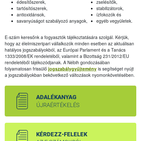
édesítőszerek,
zselésítők,
tartósítószerek,
stabilizátorok,
antioxidánsok,
ízfokozók és
savanyúságot szabályozó anyagok,
egyéb vegyületek.
E-szám keresőnk a fogyasztók tájékoztatására szolgál. Kérjük,
hogy az élelmiszeripari vállalkozók minden esetben az aktuálisan
hatályos jogszabályokból, az Európai Parlament és a Tanács
1333/2008/EK rendeletéből, valamint a Bizottság 231/2012/EU
rendeletéből tájékozódjanak. A Nébih gondozásában
folyamatosan frissülő
jogszabálygyűjtemény
is segítséget nyújt
a jogszabályokban bekövetkező változások nyomonkövetésében.
ADALÉKANYAG
ÚJRAÉRTÉKELÉS
KÉRDEZZ-FELELEK