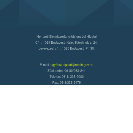
Nemzeti Élelmiszerlánc-biztonsági Hivatal
Cím: 1024 Budapest, Keleti Károly utca. 24.
Levelezési cím: 1525 Budapest. Pf. 30.
E-mail:
ugyfelszolgalat@nebih.gov.hu
Zöld szám: 06-80/263-244
Telefon: 06-1/ 336-9000
Fax: 06-1/336-9479