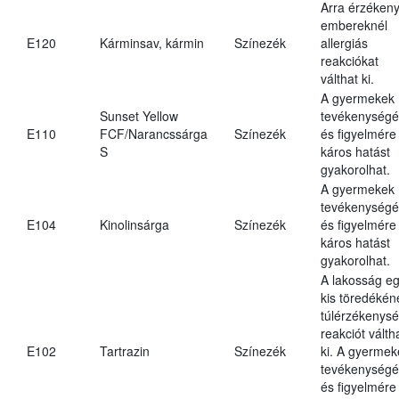
Arra érzéken
embereknél
E120
Kárminsav, kármin
Színezék
allergiás
reakciókat
válthat ki.
A gyermekek
Sunset Yellow
tevékenységé
E110
FCF/Narancssárga
Színezék
és figyelmére
S
káros hatást
gyakorolhat.
A gyermekek
tevékenységé
E104
Kinolinsárga
Színezék
és figyelmére
káros hatást
gyakorolhat.
A lakosság e
kis töredékén
túlérzékenysé
reakciót válth
E102
Tartrazin
Színezék
ki. A gyermek
tevékenységé
és figyelmére