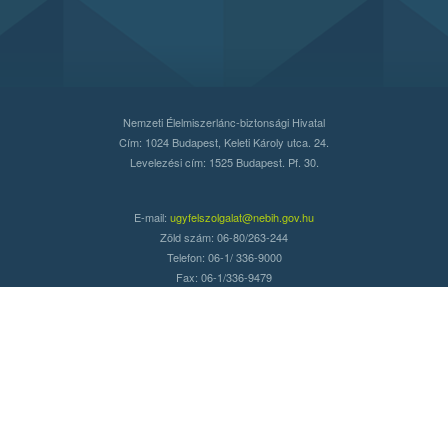
Nemzeti Élelmiszerlánc-biztonsági Hivatal
Cím: 1024 Budapest, Keleti Károly utca. 24.
Levelezési cím: 1525 Budapest. Pf. 30.
E-mail:
ugyfelszolgalat@nebih.gov.hu
Zöld szám: 06-80/263-244
Telefon: 06-1/ 336-9000
Fax: 06-1/336-9479