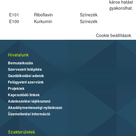
káros hatást
gyakorolhat.
E101
Riboflavin
Színezék
E100
Kurkumin
Színezék
Cookie beállítások
Hivatalunk
Bemutatkozás
Szervezeti felépítés
Gazdálkodási adatok
Felügyeleti szervünk
Projektek
Kapcsolódó linkek
Adatkezelési tájékoztató
Akadálymentességi nyilatkozat
Üzemeltetési információ
Szakterületek