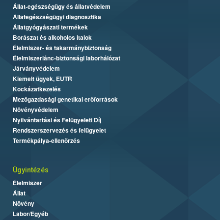
Állat-egészségügy és állatvédelem
Állategészségügyi diagnosztika
Állatgyógyászati termékek
Borászat és alkoholos italok
Élelmiszer- és takarmánybiztonság
Élelmiszerlánc-biztonsági laborhálózat
Járványvédelem
Kiemelt ügyek, EUTR
Kockázatkezelés
Mezőgazdasági genetikai erőforrások
Növényvédelem
Nyilvántartási és Felügyeleti Díj
Rendszerszervezés és felügyelet
Termékpálya-ellenőrzés
Ügyintézés
Élelmiszer
Állat
Növény
Labor/Egyéb