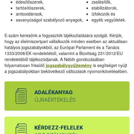
édesítőszerek,
zselésítők,
tartósítószerek,
stabilizátorok,
antioxidánsok,
ízfokozók és
savanyúságot szabályozó anyagok,
egyéb vegyületek.
E-szám keresőnk a fogyasztók tájékoztatására szolgál. Kérjük,
hogy az élelmiszeripari vállalkozók minden esetben az aktuálisan
hatályos jogszabályokból, az Európai Parlament és a Tanács
1333/2008/EK rendeletéből, valamint a Bizottság 231/2012/EU
rendeletéből tájékozódjanak. A Nébih gondozásában
folyamatosan frissülő
jogszabálygyűjtemény
is segítséget nyújt
a jogszabályokban bekövetkező változások nyomonkövetésében.
ADALÉKANYAG
ÚJRAÉRTÉKELÉS
KÉRDEZZ-FELELEK