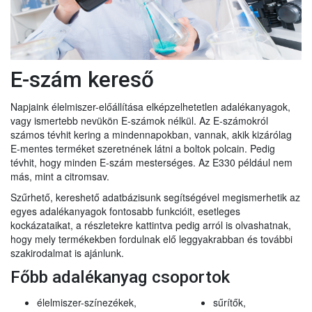
E-szám kereső
Napjaink élelmiszer-előállítása elképzelhetetlen adalékanyagok,
vagy ismertebb nevükön E-számok nélkül. Az E-számokról
számos tévhit kering a mindennapokban, vannak, akik kizárólag
E-mentes terméket szeretnének látni a boltok polcain. Pedig
tévhit, hogy minden E-szám mesterséges. Az E330 például nem
más, mint a citromsav.
Szűrhető, kereshető adatbázisunk segítségével megismerhetik az
egyes adalékanyagok fontosabb funkcióit, esetleges
kockázataikat, a részletekre kattintva pedig arról is olvashatnak,
hogy mely termékekben fordulnak elő leggyakrabban és további
szakirodalmat is ajánlunk.
Főbb adalékanyag csoportok
élelmiszer-színezékek,
sűrítők,