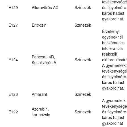
tevékenységé
E129
Alluravörös AC
Színezék
és figyelmére
káros hatást
gyakorolhat.
E127
Eritrozin
Színezék
Érzékeny
egyéneknél
beszámoltak
intolerancia
reakciók
Ponceau 4R,
E124
Színezék
előfordulásáró
Kosnilvörös A
A gyermekek
tevékenységé
és figyelmére
káros hatást
gyakorolhat.
E123
Amarant
Színezék
A gyermekek
tevékenységé
Azorubin,
E122
Színezék
és figyelmére
karmazsin
káros hatást
gyakorolhat