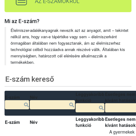
AZ E-SZÁMOKRÓL
Mi az E-szám?
Élelmiszer-adalékanyagnak nevezik azt az anyagot, amit – tekintet
nélkül arra, hogy van-e tápértéke vagy sem – élelmiszerként
önmagában általában nem fogyasztanak, ám az élelmiszerhez
technológiai célból hozzáadva annak részévé válik. Általában kis
mennyiségben, határozott cél elérésére alkalmazzák a
termékekben.
E-szám kereső
Leggyakoribb
Esetleges nem
E-szám
Név
funkció
kívánt hatások
Leggyakoribb
Esetleges nem
E-szám
Név
funkció
kívánt hatások
A gyermekek