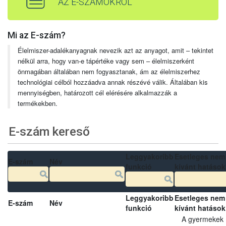
AZ E-SZÁMOKRÓL
Mi az E-szám?
Élelmiszer-adalékanyagnak nevezik azt az anyagot, amit – tekintet
nélkül arra, hogy van-e tápértéke vagy sem – élelmiszerként
önmagában általában nem fogyasztanak, ám az élelmiszerhez
technológiai célból hozzáadva annak részévé válik. Általában kis
mennyiségben, határozott cél elérésére alkalmazzák a
termékekben.
E-szám kereső
Leggyakoribb
Esetleges nem
E-szám
Név
funkció
kívánt hatások
Leggyakoribb
Esetleges nem
E-szám
Név
funkció
kívánt hatások
A gyermekek