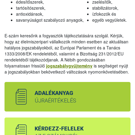
édesítőszerek,
zselésítők,
tartósítószerek,
stabilizátorok,
antioxidánsok,
ízfokozók és
savanyúságot szabályozó anyagok,
egyéb vegyületek.
E-szám keresőnk a fogyasztók tájékoztatására szolgál. Kérjük,
hogy az élelmiszeripari vállalkozók minden esetben az aktuálisan
hatályos jogszabályokból, az Európai Parlament és a Tanács
1333/2008/EK rendeletéből, valamint a Bizottság 231/2012/EU
rendeletéből tájékozódjanak. A Nébih gondozásában
folyamatosan frissülő
jogszabálygyűjtemény
is segítséget nyújt
a jogszabályokban bekövetkező változások nyomonkövetésében.
ADALÉKANYAG
ÚJRAÉRTÉKELÉS
KÉRDEZZ-FELELEK