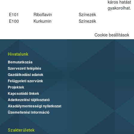
káros hatást
gyakorolhat.
E101
Riboflavin
Színezék
E100
Kurkumin
Színezék
Cookie beállítások
Hivatalunk
Bemutatkozás
Szervezeti felépítés
Gazdálkodási adatok
Felügyeleti szervünk
Projektek
Kapcsolódó linkek
Adatkezelési tájékoztató
Akadálymentességi nyilatkozat
Üzemeltetési információ
Szakterületek