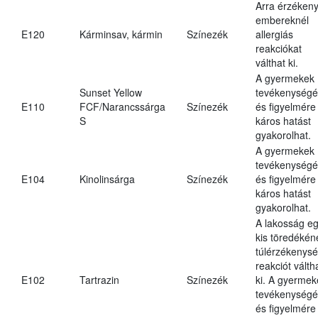
Arra érzéken
embereknél
E120
Kárminsav, kármin
Színezék
allergiás
reakciókat
válthat ki.
A gyermekek
Sunset Yellow
tevékenységé
E110
FCF/Narancssárga
Színezék
és figyelmére
S
káros hatást
gyakorolhat.
A gyermekek
tevékenységé
E104
Kinolinsárga
Színezék
és figyelmére
káros hatást
gyakorolhat.
A lakosság e
kis töredékén
túlérzékenysé
reakciót válth
E102
Tartrazin
Színezék
ki. A gyermek
tevékenységé
és figyelmére