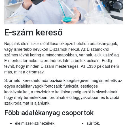
E-szám kereső
Napjaink élelmiszer-előállítása elképzelhetetlen adalékanyagok,
vagy ismertebb nevükön E-számok nélkül. Az E-számokról
számos tévhit kering a mindennapokban, vannak, akik kizárólag
E-mentes terméket szeretnének látni a boltok polcain. Pedig
tévhit, hogy minden E-szám mesterséges. Az E330 például nem
más, mint a citromsav.
Szűrhető, kereshető adatbázisunk segítségével megismerhetik az
egyes adalékanyagok fontosabb funkcióit, esetleges
kockázataikat, a részletekre kattintva pedig arról is olvashatnak,
hogy mely termékekben fordulnak elő leggyakrabban és további
szakirodalmat is ajánlunk.
Főbb adalékanyag csoportok
élelmiszer-színezékek,
sűrítők,