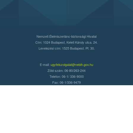
Nemzeti Élelmiszerlánc-biztonsági Hivatal
Cím: 1024 Budapest, Keleti Károly utca. 24.
Levelezési cím: 1525 Budapest. Pf. 30.
E-mail:
ugyfelszolgalat@nebih.gov.hu
Zöld szám: 06-80/263-244
Telefon: 06-1/ 336-9000
Fax: 06-1/336-9479