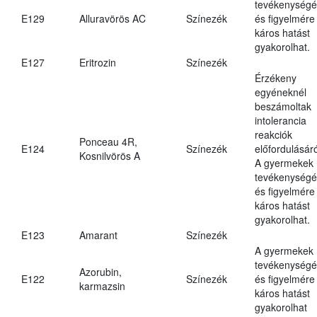
tevékenységé
E129
Alluravörös AC
Színezék
és figyelmére
káros hatást
gyakorolhat.
E127
Eritrozin
Színezék
Érzékeny
egyéneknél
beszámoltak
intolerancia
reakciók
Ponceau 4R,
E124
Színezék
előfordulásáró
Kosnilvörös A
A gyermekek
tevékenységé
és figyelmére
káros hatást
gyakorolhat.
E123
Amarant
Színezék
A gyermekek
tevékenységé
Azorubin,
E122
Színezék
és figyelmére
karmazsin
káros hatást
gyakorolhat