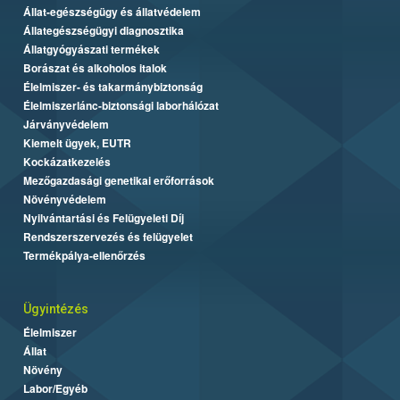
Állat-egészségügy és állatvédelem
Állategészségügyi diagnosztika
Állatgyógyászati termékek
Borászat és alkoholos italok
Élelmiszer- és takarmánybiztonság
Élelmiszerlánc-biztonsági laborhálózat
Járványvédelem
Kiemelt ügyek, EUTR
Kockázatkezelés
Mezőgazdasági genetikai erőforrások
Növényvédelem
Nyilvántartási és Felügyeleti Díj
Rendszerszervezés és felügyelet
Termékpálya-ellenőrzés
Ügyintézés
Élelmiszer
Állat
Növény
Labor/Egyéb