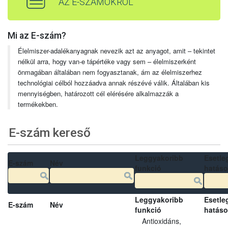
AZ E-SZÁMOKRÓL
Mi az E-szám?
Élelmiszer-adalékanyagnak nevezik azt az anyagot, amit – tekintet
nélkül arra, hogy van-e tápértéke vagy sem – élelmiszerként
önmagában általában nem fogyasztanak, ám az élelmiszerhez
technológiai célból hozzáadva annak részévé válik. Általában kis
mennyiségben, határozott cél elérésére alkalmazzák a
termékekben.
E-szám kereső
Leggyakoribb
Esetle
E-szám
Név
funkció
hatás
Leggyakoribb
Esetle
E-szám
Név
funkció
hatás
Antioxidáns,