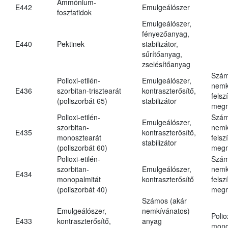
Ammónium-
E442
Emulgeálószer
foszfatidok
Emulgeálószer,
fényezőanyag,
E440
Pektinek
stabilizátor,
sűrítőanyag,
zselésítőanyag
Szám
Polioxi-etilén-
Emulgeálószer,
nemk
E436
szorbitan-trisztearát
kontraszterősítő,
felsz
(poliszorbát 65)
stabilizátor
megn
Polioxi-etilén-
Szám
Emulgeálószer,
szorbitan-
nemk
E435
kontraszterősítő,
monosztearát
felsz
stabilizátor
(poliszorbát 60)
megn
Polioxi-etilén-
Szám
szorbitan-
Emulgeálószer,
nemk
E434
monopalmitát
kontraszterősítő
felsz
(poliszorbát 40)
megn
Számos (akár
Emulgeálószer,
nemkívánatos)
Polio
E433
kontraszterősítő,
anyag
mono