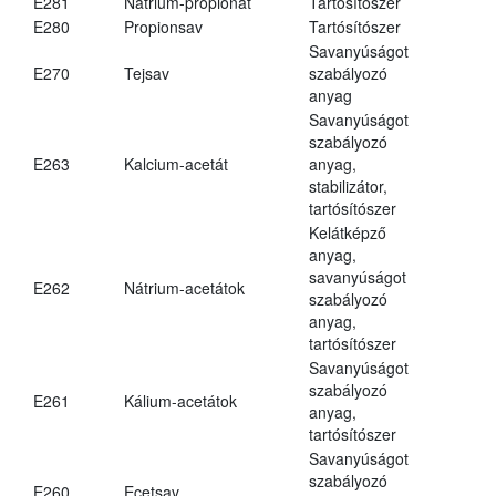
E281
Nátrium-propionát
Tartósítószer
E280
Propionsav
Tartósítószer
Savanyúságot
E270
Tejsav
szabályozó
anyag
Savanyúságot
szabályozó
E263
Kalcium-acetát
anyag,
stabilizátor,
tartósítószer
Kelátképző
anyag,
savanyúságot
E262
Nátrium-acetátok
szabályozó
anyag,
tartósítószer
Savanyúságot
szabályozó
E261
Kálium-acetátok
anyag,
tartósítószer
Savanyúságot
szabályozó
E260
Ecetsav