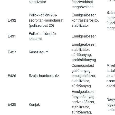
stabilizátor
felszívódását
megnövelheti.
Szám
Polioxi-etilén(20)-
Emulgeálószer,
nemk
E432
szorbitan-monolaurát
kontraszterősítő,
felsz
(poliszorbát 20)
stabilizátor
megn
Polioxi-etilén(40)-
E431
Emulgeálószer
sztearát
Emulgeálószer,
stabilizátor,
E427
Kassziagumi
sűrítőanyag,
zselésítőanyag
Csomósodást
Mive
gátló anyag,
tarta
E426
Szója-hemicellulóz
emulgeálószer,
az ar
stabilizátor,
szem
sűrítőanyag
okoz
Emulgeálószer,
fényezőanyag,
Nagy
nedvesítőszer,
E425
Konjak
fogy
stabilizátor,
hatá
sűrítőanyag,