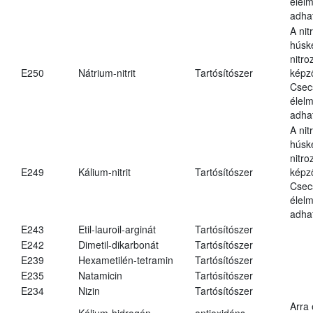
élel
adha
A nit
húsk
nitr
E250
Nátrium-nitrit
Tartósítószer
képz
Csec
élel
adha
A nit
húsk
nitr
E249
Kálium-nitrit
Tartósítószer
képz
Csec
élel
adha
E243
Etil-lauroil-arginát
Tartósítószer
E242
Dimetil-dikarbonát
Tartósítószer
E239
Hexametilén-tetramin
Tartósítószer
E235
Natamicin
Tartósítószer
E234
Nizin
Tartósítószer
Arra
Kálium-hidrogén-
antioxidáns,