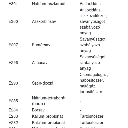
E301
Nátrium-aszkorbát
Antioxidáns
Antioxidáns,
lisztkezelőszer,
E300
Aszkorbinsav
savanyúságot
szabályozó
anyag
Savanyúságot
E297
Fumársav
szabályozó
anyag
Savanyúságot
E296
Almasav
szabályozó
anyag
Csomagológáz,
habosítószer,
E290
Szén-dioxid
hajtógáz,
tartósítószer
Nátrium-tetraborát
E285
-
(bórax)
E284
Bórsav
-
E283
Kálium-propionát
Tartósítószer
E282
Kalcium-propionát
Tartósítószer