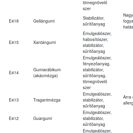
tömegnövelő
szer
Nagy
Stabilizátor,
E418
Gellángumi
fogy
sűrítőanyag
hatá
Emulgeálószer,
habosítószer,
E415
Xantángumi
stabilizátor,
sűrítőanyag
Emulgeálószer,
fényezőanyag,
Gumiarábikum
stabilizátor,
E414
(akácmézga)
sűrítőanyag,
tömegnövelő
szer
Emulgeálószer,
Arra
E413
Tragantmézga
stabilizátor,
aller
sűrítőanyag
Emulgeálószer,
E412
Guargumi
stabilizátor,
sűrítőanyag
Emulgeálószer,