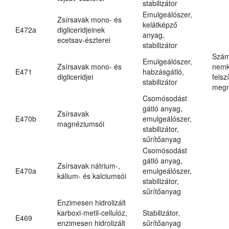
stabilizátor
Emulgeálószer,
Zsírsavak mono- és
kelátképző
E472a
digliceridjeinek
anyag,
ecetsav-észterei
stabilizátor
Szám
Emulgeálószer,
Zsírsavak mono- és
nemk
E471
habzásgátló,
digliceridjei
felsz
stabilizátor
megn
Csomósodást
gátló anyag,
Zsírsavak
E470b
emulgeálószer,
magnéziumsói
stabilizátor,
sűrítőanyag
Csomósodást
gátló anyag,
Zsírsavak nátrium-,
E470a
emulgeálószer,
kálium- és kalciumsói
stabilizátor,
sűrítőanyag
Enzimesen hidrolizált
karboxi-metil-cellulóz,
Stabilizátor,
E469
enzimesen hidrolizált
sűrítőanyag