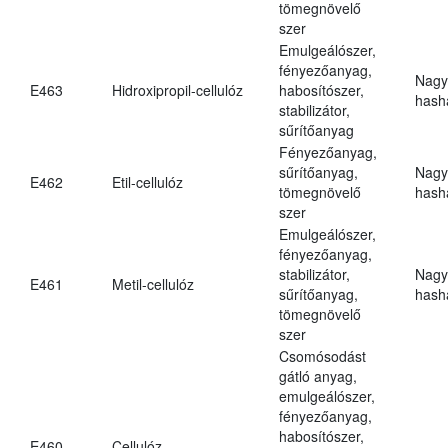
tömegnövelő
szer
Emulgeálószer,
fényezőanyag,
Nagy
E463
Hidroxipropil-cellulóz
habosítószer,
hasha
stabilizátor,
sűrítőanyag
Fényezőanyag,
sűrítőanyag,
Nagy
E462
Etil-cellulóz
tömegnövelő
hasha
szer
Emulgeálószer,
fényezőanyag,
stabilizátor,
Nagy
E461
Metil-cellulóz
sűrítőanyag,
hasha
tömegnövelő
szer
Csomósodást
gátló anyag,
emulgeálószer,
fényezőanyag,
habosítószer,
E460
Cellulóz