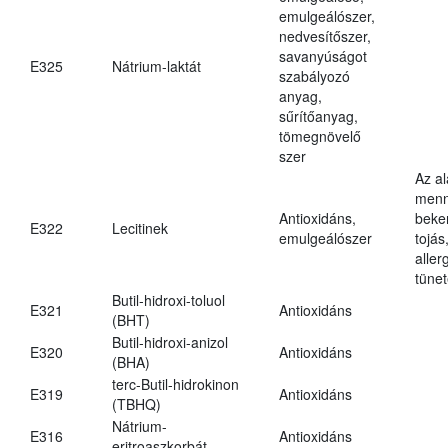
emulgeálószer,
nedvesítőszer,
savanyúságot
E325
Nátrium-laktát
szabályozó
anyag,
sűrítőanyag,
tömegnövelő
szer
Az a
menn
Antioxidáns,
beker
E322
Lecitinek
emulgeálószer
tojás
aller
tünet
Butil-hidroxi-toluol
E321
Antioxidáns
(BHT)
Butil-hidroxi-anizol
E320
Antioxidáns
(BHA)
terc-Butil-hidrokinon
E319
Antioxidáns
(TBHQ)
Nátrium-
E316
Antioxidáns
eritroaszkorbát