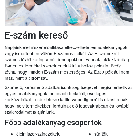
E-szám kereső
Napjaink élelmiszer-előállítása elképzelhetetlen adalékanyagok,
vagy ismertebb nevükön E-számok nélkül. Az E-számokról
számos tévhit kering a mindennapokban, vannak, akik kizárólag
E-mentes terméket szeretnének látni a boltok polcain. Pedig
tévhit, hogy minden E-szám mesterséges. Az E330 például nem
más, mint a citromsav.
Szűrhető, kereshető adatbázisunk segítségével megismerhetik az
egyes adalékanyagok fontosabb funkcióit, esetleges
kockázataikat, a részletekre kattintva pedig arról is olvashatnak,
hogy mely termékekben fordulnak elő leggyakrabban és további
szakirodalmat is ajánlunk.
Főbb adalékanyag csoportok
élelmiszer-színezékek,
sűrítők,