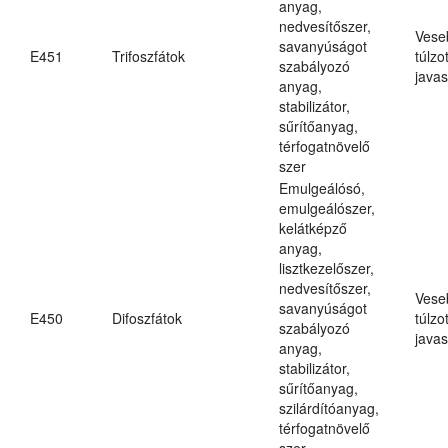
anyag,
nedvesítőszer,
Vese
savanyúságot
E451
Trifoszfátok
túlzo
szabályozó
javas
anyag,
stabilizátor,
sűrítőanyag,
térfogatnövelő
szer
Emulgeálósó,
emulgeálószer,
kelátképző
anyag,
lisztkezelőszer,
nedvesítőszer,
Vese
savanyúságot
E450
Difoszfátok
túlzo
szabályozó
javas
anyag,
stabilizátor,
sűrítőanyag,
szilárdítóanyag,
térfogatnövelő
szer