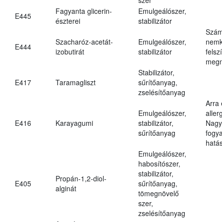
Fagyanta glicerin-
Emulgeálószer,
E445
észterei
stabilizátor
Szám
Szacharóz-acetát-
Emulgeálószer,
nemk
E444
izobutirát
stabilizátor
felsz
megn
Stabilizátor,
E417
Taramagliszt
sűrítőanyag,
zselésítőanyag
Arra
Emulgeálószer,
aller
E416
Karayagumi
stabilizátor,
Nagy
sűrítőanyag
fogy
hatá
Emulgeálószer,
habosítószer,
stabilizátor,
Propán-1,2-diol-
E405
sűrítőanyag,
alginát
tömegnövelő
szer,
zselésítőanyag