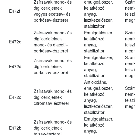
Zsírsavak mono- és
emulgeálószer,
Szám
digliceridjeinek
kelátképző
nemk
E472f
vegyes ecetsav- és
anyag,
felsz
borkősav-észterei
lisztkezelőszer,
megn
stabilizátor
Zsírsavak mono- és
Emulgeálószer,
Szám
digliceridjeinek
kelátképző
nemk
E472e
mono- és diacetil-
anyag,
felsz
borkősav-észterei
stabilizátor
megn
Emulgeálószer,
Szám
Zsírsavak mono- és
kelátképző
nemk
E472d
digliceridjeinek
anyag,
felsz
borkősav-észterei
stabilizátor
megn
Antioxidáns,
emulgeálószer,
Szám
Zsírsavak mono- és
kelátképző
nemk
E472c
digliceridjeinek
anyag,
felsz
citromsav-észterei
lisztkezelőszer,
megn
stabilizátor
Emulgeálószer,
Zsírsavak mono- és
kelátképző
E472b
digliceridjeinek
anyag,
tejsav-észterei