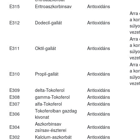
E315
Eritroaszkorbinsav
Antioxidáns
Arra
a kon
E312
Dodecil-gallát
Antioxidáns
súly
vezet
Arra
a kon
E311
Oktil-gallát
Antioxidáns
súly
vezet
Arra
a kon
E310
Propil-gallát
Antioxidáns
súly
vezet
E309
delta-Tokoferol
Antioxidáns
E308
gamma-Tokoferol
Antioxidáns
E307
alfa-Tokoferol
Antioxidáns
Tokoferolban gazdag
E306
Antioxidáns
kivonat
Aszkorbinsav
E304
Antioxidáns
zsírsav-észterei
E302
Kalcium-aszkorbát
Antioxidáns