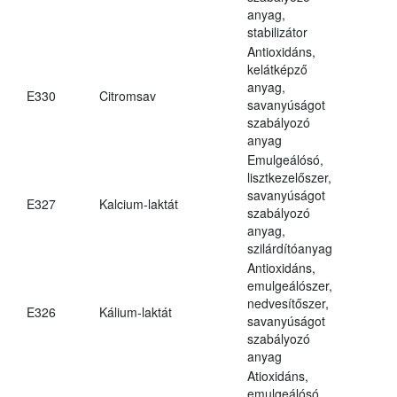
anyag,
stabilizátor
Antioxidáns,
kelátképző
anyag,
E330
Citromsav
savanyúságot
szabályozó
anyag
Emulgeálósó,
lisztkezelőszer,
savanyúságot
E327
Kalcium-laktát
szabályozó
anyag,
szilárdítóanyag
Antioxidáns,
emulgeálószer,
nedvesítőszer,
E326
Kálium-laktát
savanyúságot
szabályozó
anyag
Atioxidáns,
emulgeálósó,