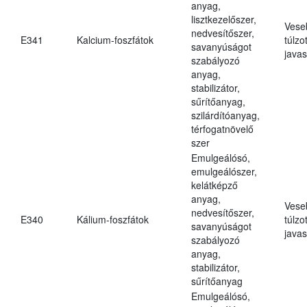
anyag,
lisztkezelőszer,
Vese
nedvesítőszer,
E341
Kalcium-foszfátok
túlzo
savanyúságot
javas
szabályozó
anyag,
stabilizátor,
sűrítőanyag,
szilárdítóanyag,
térfogatnövelő
szer
Emulgeálósó,
emulgeálószer,
kelátképző
anyag,
Vese
nedvesítőszer,
E340
Kálium-foszfátok
túlzo
savanyúságot
javas
szabályozó
anyag,
stabilizátor,
sűrítőanyag
Emulgeálósó,