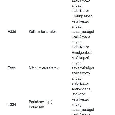
anyag,
stabilizátor
Emulgeálósó,
kelátképző
anyag,
E336
Kálium-tartarátok
savanyúságot
szabályozó
anyag,
stabilizátor
Emulgeálósó,
kelátképző
anyag,
E335
Nátrium-tartarátok
savanyúságot
szabályozó
anyag,
stabilizátor
Antioxidáns,
ízfokozó,
kelátképző
Borkősav, L(+)-
E334
anyag,
Borkősav
savanyúságot
szabályozó