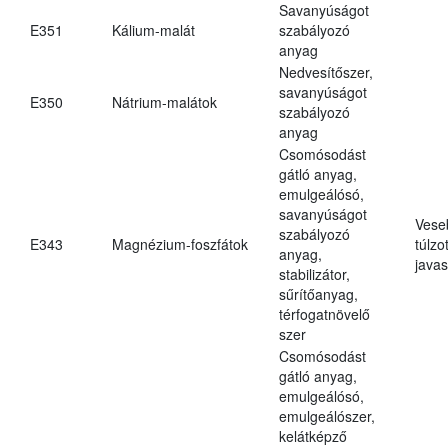
Savanyúságot
E351
Kálium-malát
szabályozó
anyag
Nedvesítőszer,
savanyúságot
E350
Nátrium-malátok
szabályozó
anyag
Csomósodást
gátló anyag,
emulgeálósó,
savanyúságot
Vese
szabályozó
E343
Magnézium-foszfátok
túlzo
anyag,
javas
stabilizátor,
sűrítőanyag,
térfogatnövelő
szer
Csomósodást
gátló anyag,
emulgeálósó,
emulgeálószer,
kelátképző