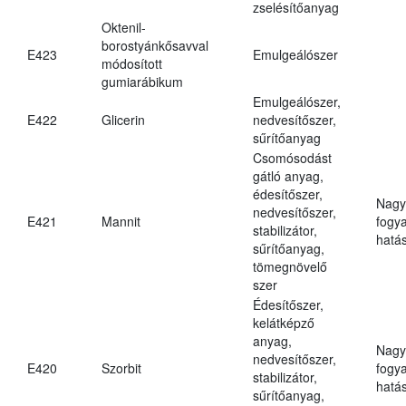
zselésítőanyag
Oktenil-
borostyánkősavval
E423
Emulgeálószer
módosított
gumiarábikum
Emulgeálószer,
E422
Glicerin
nedvesítőszer,
sűrítőanyag
Csomósodást
gátló anyag,
édesítőszer,
Nagy
nedvesítőszer,
E421
Mannit
fogy
stabilizátor,
hatá
sűrítőanyag,
tömegnövelő
szer
Édesítőszer,
kelátképző
anyag,
Nagy
nedvesítőszer,
E420
Szorbit
fogy
stabilizátor,
hatá
sűrítőanyag,