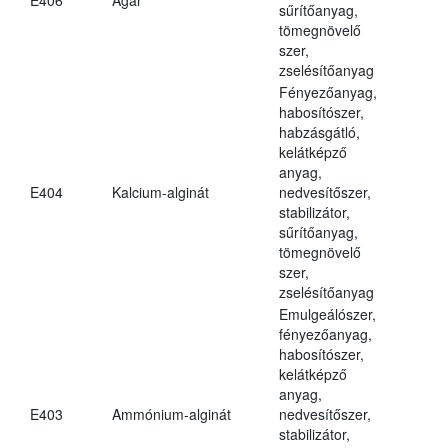
sűrítőanyag,
tömegnövelő
szer,
zselésítőanyag
Fényezőanyag,
habosítószer,
habzásgátló,
kelátképző
anyag,
E404
Kalcium-alginát
nedvesítőszer,
stabilizátor,
sűrítőanyag,
tömegnövelő
szer,
zselésítőanyag
Emulgeálószer,
fényezőanyag,
habosítószer,
kelátképző
anyag,
E403
Ammónium-alginát
nedvesítőszer,
stabilizátor,