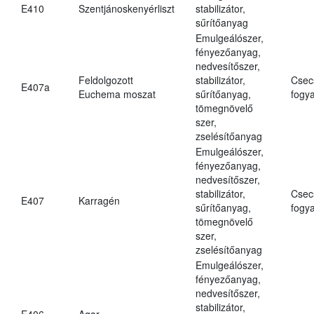
E410
Szentjánoskenyérliszt
stabilizátor,
sűrítőanyag
Emulgeálószer,
fényezőanyag,
nedvesítőszer,
Feldolgozott
stabilizátor,
Csec
E407a
Euchema moszat
sűrítőanyag,
fogya
tömegnövelő
szer,
zselésítőanyag
Emulgeálószer,
fényezőanyag,
nedvesítőszer,
stabilizátor,
Csec
E407
Karragén
sűrítőanyag,
fogya
tömegnövelő
szer,
zselésítőanyag
Emulgeálószer,
fényezőanyag,
nedvesítőszer,
stabilizátor,
E406
Agar