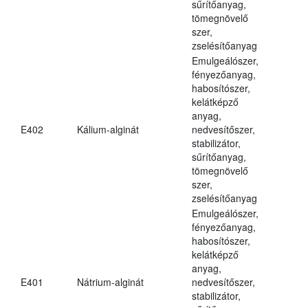
sűrítőanyag,
tömegnövelő
szer,
zselésítőanyag
Emulgeálószer,
fényezőanyag,
habosítószer,
kelátképző
anyag,
E402
Kálium-alginát
nedvesítőszer,
stabilizátor,
sűrítőanyag,
tömegnövelő
szer,
zselésítőanyag
Emulgeálószer,
fényezőanyag,
habosítószer,
kelátképző
anyag,
E401
Nátrium-alginát
nedvesítőszer,
stabilizátor,