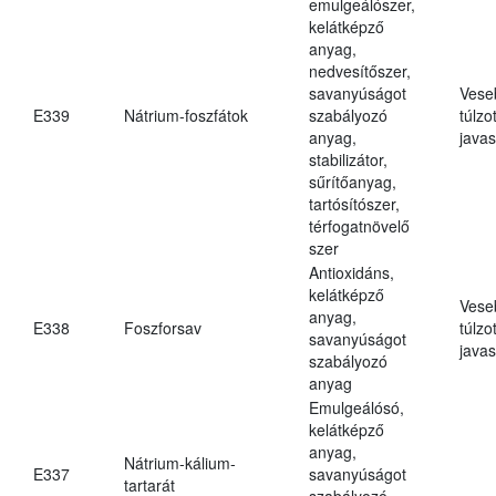
emulgeálószer,
kelátképző
anyag,
nedvesítőszer,
savanyúságot
Vese
E339
Nátrium-foszfátok
szabályozó
túlzo
anyag,
javas
stabilizátor,
sűrítőanyag,
tartósítószer,
térfogatnövelő
szer
Antioxidáns,
kelátképző
Vese
anyag,
E338
Foszforsav
túlzo
savanyúságot
javas
szabályozó
anyag
Emulgeálósó,
kelátképző
anyag,
Nátrium-kálium-
E337
savanyúságot
tartarát
szabályozó