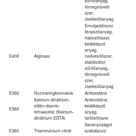
sűrítőanyag,
tömegnövelő
szer,
zselésítőanyag
Emulgeálószer,
fényezőanyag,
habosítószer,
kelátképző
anyag,
E400
Alginsav
nedvesítőszer,
stabilizátor,
sűrítőanyag,
tömegnövelő
szer,
zselésítőanyag
E392
Rozmaringkivonatok
Antioxidáns
Kalcium-dinátrium-
Antioxidáns,
etilén-diamin-
kelátképző
E385
tetraacetát (Kalcium-
anyag,
dinátrium-EDTA)
tartósítószer
Savanyúságot
E380
Triammónium-citrát
szabályozó