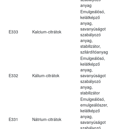
anyag
Emulgeálósó,
kelátképző
anyag,
savanyúságot
E333
Kalcium-citrátok
szabályozó
anyag,
stabilizátor,
szilárdítóanyag
Emulgeálósó,
kelátképző
anyag,
E332
Kálium-citrátok
savanyúságot
szabályozó
anyag,
stabilizátor
Emulgeálósó,
emulgeálószer,
kelátképző
anyag,
E331
Nátrium-citrátok
savanyúságot
szabályozó