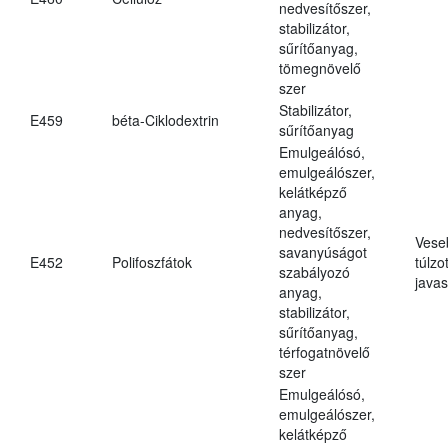
nedvesítőszer,
stabilizátor,
sűrítőanyag,
tömegnövelő
szer
Stabilizátor,
E459
béta-Ciklodextrin
sűrítőanyag
Emulgeálósó,
emulgeálószer,
kelátképző
anyag,
nedvesítőszer,
Vese
savanyúságot
E452
Polifoszfátok
túlzo
szabályozó
javas
anyag,
stabilizátor,
sűrítőanyag,
térfogatnövelő
szer
Emulgeálósó,
emulgeálószer,
kelátképző