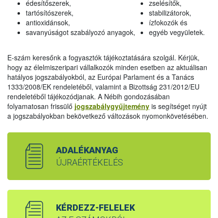
édesítőszerek,
zselésítők,
tartósítószerek,
stabilizátorok,
antioxidánsok,
ízfokozók és
savanyúságot szabályozó anyagok,
egyéb vegyületek.
E-szám keresőnk a fogyasztók tájékoztatására szolgál. Kérjük,
hogy az élelmiszeripari vállalkozók minden esetben az aktuálisan
hatályos jogszabályokból, az Európai Parlament és a Tanács
1333/2008/EK rendeletéből, valamint a Bizottság 231/2012/EU
rendeletéből tájékozódjanak. A Nébih gondozásában
folyamatosan frissülő
jogszabálygyűjtemény
is segítséget nyújt
a jogszabályokban bekövetkező változások nyomonkövetésében.
ADALÉKANYAG
ÚJRAÉRTÉKELÉS
KÉRDEZZ-FELELEK