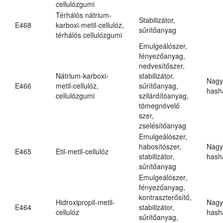
cellulózgumi
Térhálós nátrium-
Stabilizátor,
E468
karboxi-metil-cellulóz,
sűrítőanyag
térhálós cellulózgumi
Emulgeálószer,
fényezőanyag,
nedvesítőszer,
Nátrium-karboxi-
stabilizátor,
Nagy
E466
metil-cellulóz,
sűrítőanyag,
hasha
cellulózgumi
szilárdítóanyag,
tömegnövelő
szer,
zselésítőanyag
Emulgeálószer,
habosítószer,
Nagy
E465
Etil-metil-cellulóz
stabilizátor,
hasha
sűrítőanyag
Emulgeálószer,
fényezőanyag,
kontraszterősítő,
Hidroxipropil-metil-
Nagy
E464
stabilizátor,
cellulóz
hasha
sűrítőanyag,