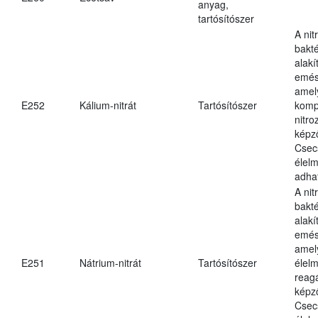
anyag,
tartósítószer
A nit
bakté
alakí
emés
amely
E252
Kálium-nitrát
Tartósítószer
komp
nitr
képz
Csec
élel
adha
A nit
bakté
alakí
emés
amel
E251
Nátrium-nitrát
Tartósítószer
élel
reag
képz
Csec