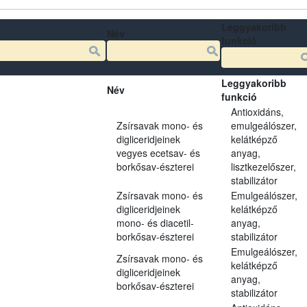
Leggyakoribb
Név
funkció
Leggyakoribb
Név
funkció
Antioxidáns,
Zsírsavak mono- és
emulgeálószer,
digliceridjeinek
kelátképző
vegyes ecetsav- és
anyag,
borkősav-észterei
lisztkezelőszer,
stabilizátor
Zsírsavak mono- és
Emulgeálószer,
digliceridjeinek
kelátképző
mono- és diacetil-
anyag,
borkősav-észterei
stabilizátor
Emulgeálószer,
Zsírsavak mono- és
kelátképző
digliceridjeinek
anyag,
borkősav-észterei
stabilizátor