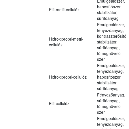
Emulgeálószer,
habosítószer,
Etil-metil-cellulóz
stabilizátor,
sűrítőanyag
Emulgeálószer,
fényezőanyag,
kontraszterősítő,
Hidroxipropil-metil-
stabilizátor,
cellulóz
sűrítőanyag,
tömegnövelő
szer
Emulgeálószer,
fényezőanyag,
Hidroxipropil-cellulóz
habosítószer,
stabilizátor,
sűrítőanyag
Fényezőanyag,
sűrítőanyag,
Etil-cellulóz
tömegnövelő
szer
Emulgeálószer,
fényezőanyag,