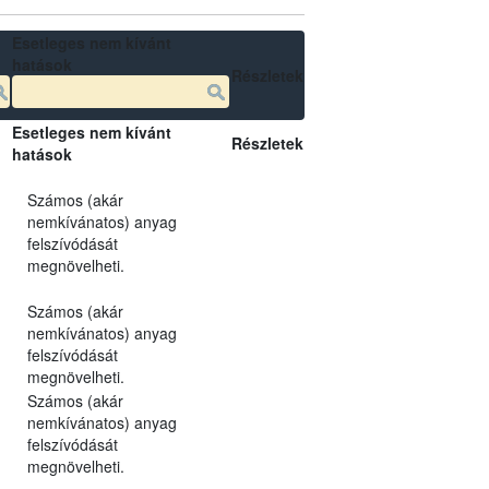
Esetleges nem kívánt
hatások
Részletek
Esetleges nem kívánt
Részletek
hatások
Számos (akár
nemkívánatos) anyag
felszívódását
megnövelheti.
Számos (akár
nemkívánatos) anyag
felszívódását
megnövelheti.
Számos (akár
nemkívánatos) anyag
felszívódását
megnövelheti.