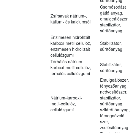
sűrítőanyag
Csomósodást
gátló anyag,
Zsírsavak nátrium-,
emulgeálószer,
kálium- és kalciumsói
stabilizátor,
sűrítőanyag
Enzimesen hidrolizált
karboxi-metil-cellulóz,
Stabilizátor,
enzimesen hidrolizált
sűrítőanyag
cellulózgumi
Térhálós nátrium-
Stabilizátor,
karboxi-metil-cellulóz,
sűrítőanyag
térhálós cellulózgumi
Emulgeálószer,
fényezőanyag,
nedvesítőszer,
Nátrium-karboxi-
stabilizátor,
metil-cellulóz,
sűrítőanyag,
cellulózgumi
szilárdítóanyag,
tömegnövelő
szer,
zselésítőanyag