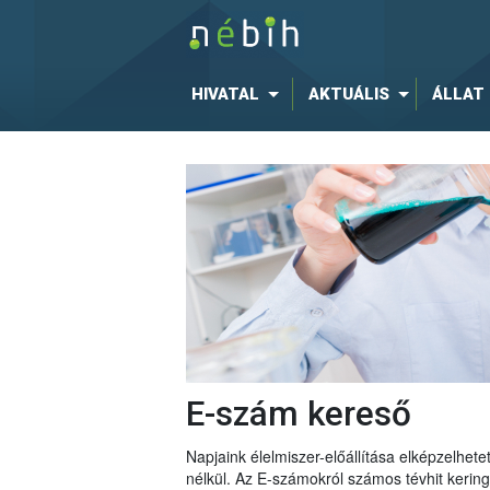
HIVATAL
AKTUÁLIS
ÁLLAT
E-szám kereső
Napjaink élelmiszer-előállítása elképzelhe
nélkül. Az E-számokról számos tévhit keri