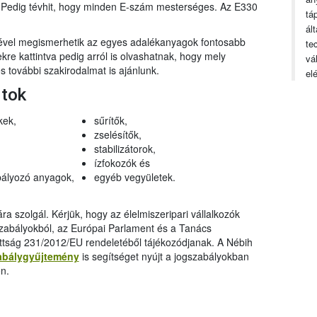
n. Pedig tévhit, hogy minden E-szám mesterséges. Az E330
tá
ál
gével megismerhetik az egyes adalékanyagok fontosabb
te
ekre kattintva pedig arról is olvashatnak, hogy mely
vá
 további szakirodalmat is ajánlunk.
el
rtok
kek,
sűrítők,
zselésítők,
stabilizátorok,
ízfokozók és
ályozó anyagok,
egyéb vegyületek.
a szolgál. Kérjük, hogy az élelmiszeripari vállalkozók
szabályokból, az Európai Parlament és a Tanács
ttság 231/2012/EU rendeletéből tájékozódjanak. A Nébih
abálygyűjtemény
is segítséget nyújt a jogszabályokban
n.