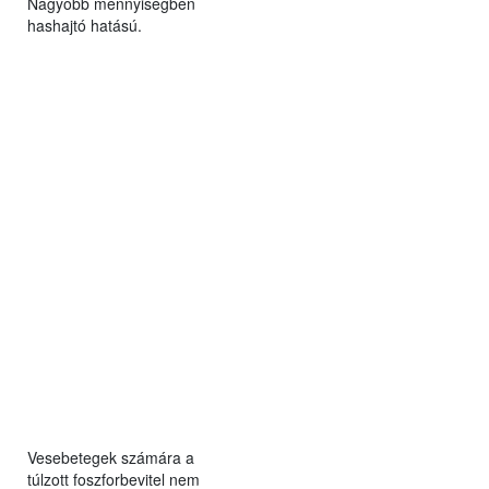
Nagyobb mennyiségben
hashajtó hatású.
Vesebetegek számára a
túlzott foszforbevitel nem