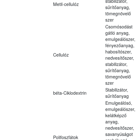
stabilizátor,
Metil-cellulóz
sűrítőanyag,
tömegnövelő
szer
Csomósodást
gátló anyag,
emulgeálószer,
fényezőanyag,
habosítószer,
Cellulóz
nedvesítőszer,
stabilizátor,
sűrítőanyag,
tömegnövelő
szer
Stabilizátor,
béta-Ciklodextrin
sűrítőanyag
Emulgeálósó,
emulgeálószer,
kelátképző
anyag,
nedvesítőszer,
savanyúságot
Polifoszfátok