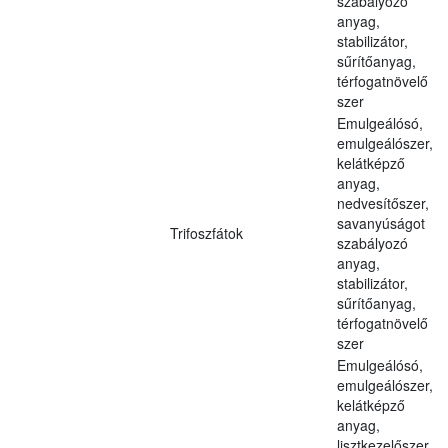
szabályozó
anyag,
stabilizátor,
sűrítőanyag,
térfogatnövelő
szer
Emulgeálósó,
emulgeálószer,
kelátképző
anyag,
nedvesítőszer,
savanyúságot
Trifoszfátok
szabályozó
anyag,
stabilizátor,
sűrítőanyag,
térfogatnövelő
szer
Emulgeálósó,
emulgeálószer,
kelátképző
anyag,
lisztkezelőszer,