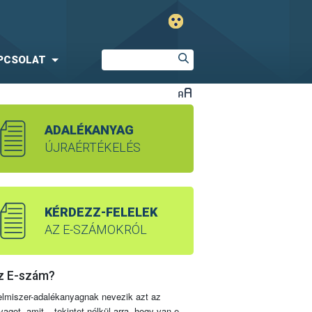
PCSOLAT
ADALÉKANYAG
ÚJRAÉRTÉKELÉS
KÉRDEZZ-FELELEK
AZ E-SZÁMOKRÓL
z E-szám?
elmiszer-adalékanyagnak nevezik azt az
yagot, amit – tekintet nélkül arra, hogy van-e