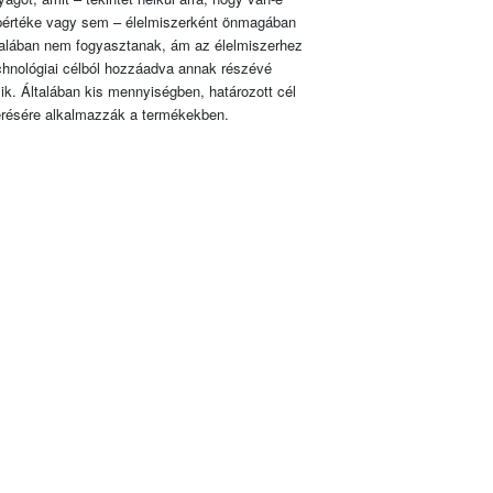
pértéke vagy sem – élelmiszerként önmagában
talában nem fogyasztanak, ám az élelmiszerhez
chnológiai célból hozzáadva annak részévé
lik. Általában kis mennyiségben, határozott cél
érésére alkalmazzák a termékekben.