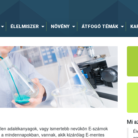
ÉLELMISZER
NÖVÉNY
ÁTFOGÓ TÉMÁK
KA
Mi a
tetlen adalékanyagok, vagy ismertebb nevükön E-számok
Él
ng a mindennapokban, vannak, akik kizárólag E-mentes
an