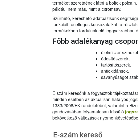
terméket szeretnének látni a boltok polcai
például nem más, mint a citromsav.
Szűrhető, kereshető adatbázisunk segítsé
funkcióit, esetleges kockázataikat, a részlet
termékekben fordulnak elő leggyakrabban és
Főbb adalékanyag csopo
élelmiszer-színezé
édesítőszerek,
tartósítószerek,
antioxidánsok,
savanyúságot szab
E-szám keresőnk a fogyasztók tájékoztatásár
minden esetben az aktuálisan hatályos jog
1333/2008/EK rendeletéből, valamint a Bizo
gondozásában folyamatosan frissülő
jogsz
bekövetkező változások nyomonkövetésébe
E-szám kereső