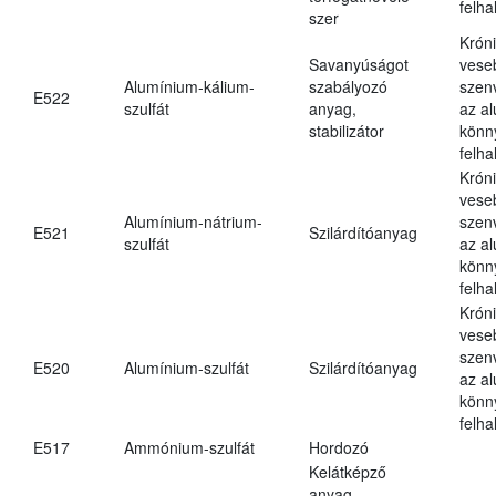
felh
szer
Krón
Savanyúságot
vese
Alumínium-kálium-
szabályozó
szen
E522
szulfát
anyag,
az a
stabilizátor
könn
felh
Krón
vese
Alumínium-nátrium-
szen
E521
Szilárdítóanyag
szulfát
az a
könn
felh
Krón
vese
szen
E520
Alumínium-szulfát
Szilárdítóanyag
az a
könn
felh
E517
Ammónium-szulfát
Hordozó
Kelátképző
anyag,