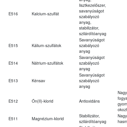
lisztkezelőszer,
savanyúságot
E516
Kalcium-szulfát
szabályozó
anyag,
stabilizátor,
szilárdítóanyag
Savanyúságot
E515
Kálium-szulfátok
szabályozó
anyag
Savanyúságot
E514
Nátrium-szulfátok
szabályozó
anyag
Savanyúságot
E513
Kénsav
szabályozó
anyag
Nagy
fogy
E512
Ón(II)-klorid
Antioxidáns
gyom
okoz
Stabilizátor,
Nagy
E511
Magnézium-klorid
szilárdítóanyag
hasm