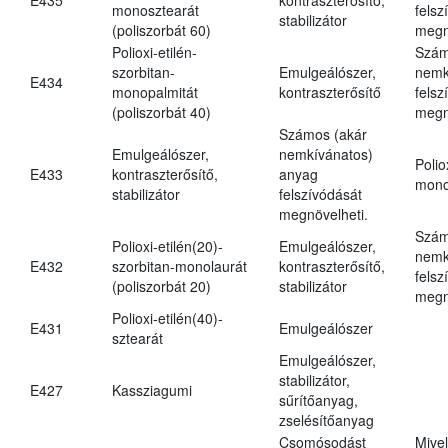
monosztearát
felsz
stabilizátor
(poliszorbát 60)
megn
Polioxi-etilén-
Szám
szorbitan-
Emulgeálószer,
nemk
E434
monopalmitát
kontraszterősítő
felsz
(poliszorbát 40)
megn
Számos (akár
Emulgeálószer,
nemkívánatos)
Polio
E433
kontraszterősítő,
anyag
mono
stabilizátor
felszívódását
megnövelheti.
Szám
Polioxi-etilén(20)-
Emulgeálószer,
nemk
E432
szorbitan-monolaurát
kontraszterősítő,
felsz
(poliszorbát 20)
stabilizátor
megn
Polioxi-etilén(40)-
E431
Emulgeálószer
sztearát
Emulgeálószer,
stabilizátor,
E427
Kassziagumi
sűrítőanyag,
zselésítőanyag
Csomósodást
Mive