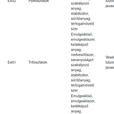
E452
Polifoszfátok
túlzo
szabályozó
javas
anyag,
stabilizátor,
sűrítőanyag,
térfogatnövelő
szer
Emulgeálósó,
emulgeálószer,
kelátképző
anyag,
nedvesítőszer,
Vese
savanyúságot
E451
Trifoszfátok
túlzo
szabályozó
javas
anyag,
stabilizátor,
sűrítőanyag,
térfogatnövelő
szer
Emulgeálósó,
emulgeálószer,
kelátképző
anyag,