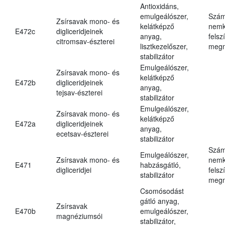
Antioxidáns,
emulgeálószer,
Szám
Zsírsavak mono- és
kelátképző
nemk
E472c
digliceridjeinek
anyag,
felsz
citromsav-észterei
lisztkezelőszer,
megn
stabilizátor
Emulgeálószer,
Zsírsavak mono- és
kelátképző
E472b
digliceridjeinek
anyag,
tejsav-észterei
stabilizátor
Emulgeálószer,
Zsírsavak mono- és
kelátképző
E472a
digliceridjeinek
anyag,
ecetsav-észterei
stabilizátor
Szám
Emulgeálószer,
Zsírsavak mono- és
nemk
E471
habzásgátló,
digliceridjei
felsz
stabilizátor
megn
Csomósodást
gátló anyag,
Zsírsavak
E470b
emulgeálószer,
magnéziumsói
stabilizátor,