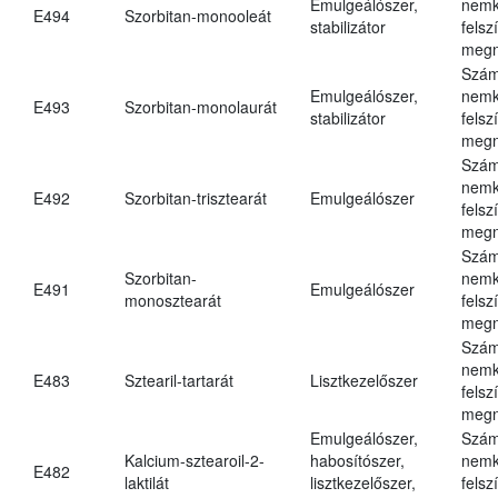
Emulgeálószer,
nemk
E494
Szorbitan-monooleát
stabilizátor
felsz
megn
Szám
Emulgeálószer,
nemk
E493
Szorbitan-monolaurát
stabilizátor
felsz
megn
Szám
nemk
E492
Szorbitan-trisztearát
Emulgeálószer
felsz
megn
Szám
Szorbitan-
nemk
E491
Emulgeálószer
monosztearát
felsz
megn
Szám
nemk
E483
Sztearil-tartarát
Lisztkezelőszer
felsz
megn
Emulgeálószer,
Szám
Kalcium-sztearoil-2-
habosítószer,
nemk
E482
laktilát
lisztkezelőszer,
felsz