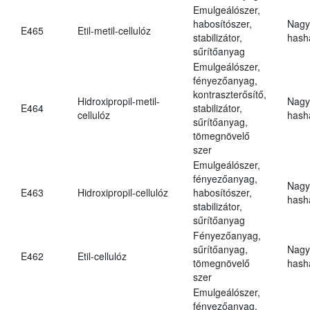
Emulgeálószer,
habosítószer,
Nagy
E465
Etil-metil-cellulóz
stabilizátor,
hasha
sűrítőanyag
Emulgeálószer,
fényezőanyag,
kontraszterősítő,
Hidroxipropil-metil-
Nagy
E464
stabilizátor,
cellulóz
hasha
sűrítőanyag,
tömegnövelő
szer
Emulgeálószer,
fényezőanyag,
Nagy
E463
Hidroxipropil-cellulóz
habosítószer,
hasha
stabilizátor,
sűrítőanyag
Fényezőanyag,
sűrítőanyag,
Nagy
E462
Etil-cellulóz
tömegnövelő
hasha
szer
Emulgeálószer,
fényezőanyag,