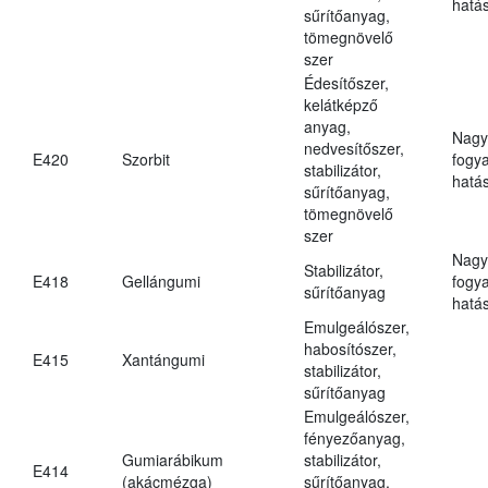
hatá
sűrítőanyag,
tömegnövelő
szer
Édesítőszer,
kelátképző
anyag,
Nagy
nedvesítőszer,
E420
Szorbit
fogy
stabilizátor,
hatá
sűrítőanyag,
tömegnövelő
szer
Nagy
Stabilizátor,
E418
Gellángumi
fogy
sűrítőanyag
hatá
Emulgeálószer,
habosítószer,
E415
Xantángumi
stabilizátor,
sűrítőanyag
Emulgeálószer,
fényezőanyag,
Gumiarábikum
stabilizátor,
E414
(akácmézga)
sűrítőanyag,