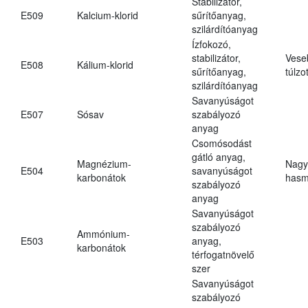
Stabilizátor,
E509
Kalcium-klorid
sűrítőanyag,
szilárdítóanyag
Ízfokozó,
stabilizátor,
Vese
E508
Kálium-klorid
sűrítőanyag,
túlzo
szilárdítóanyag
Savanyúságot
E507
Sósav
szabályozó
anyag
Csomósodást
gátló anyag,
Magnézium-
Nagy
E504
savanyúságot
karbonátok
hasm
szabályozó
anyag
Savanyúságot
szabályozó
Ammónium-
E503
anyag,
karbonátok
térfogatnövelő
szer
Savanyúságot
szabályozó