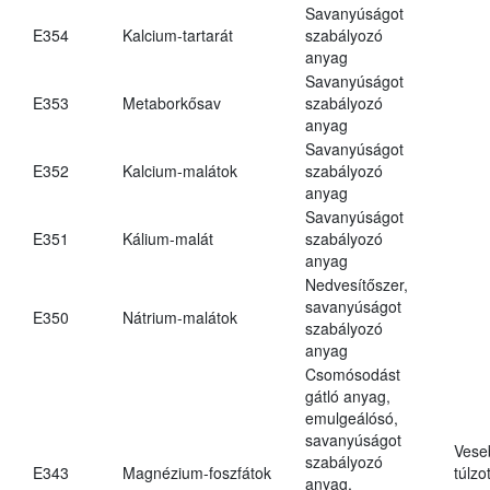
Savanyúságot
E354
Kalcium-tartarát
szabályozó
anyag
Savanyúságot
E353
Metaborkősav
szabályozó
anyag
Savanyúságot
E352
Kalcium-malátok
szabályozó
anyag
Savanyúságot
E351
Kálium-malát
szabályozó
anyag
Nedvesítőszer,
savanyúságot
E350
Nátrium-malátok
szabályozó
anyag
Csomósodást
gátló anyag,
emulgeálósó,
savanyúságot
Vese
szabályozó
E343
Magnézium-foszfátok
túlzo
anyag,