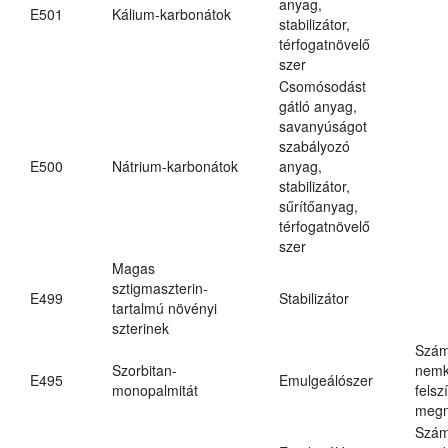
anyag,
E501
Kálium-karbonátok
stabilizátor,
térfogatnövelő
szer
Csomósodást
gátló anyag,
savanyúságot
szabályozó
E500
Nátrium-karbonátok
anyag,
stabilizátor,
sűrítőanyag,
térfogatnövelő
szer
Magas
sztigmaszterin-
E499
Stabilizátor
tartalmú növényi
szterinek
Szám
Szorbitan-
nemk
E495
Emulgeálószer
monopalmitát
felsz
megn
Szám