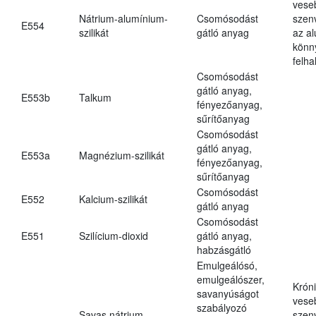
vese
Nátrium-alumínium-
Csomósodást
szen
E554
szilikát
gátló anyag
az a
könn
felh
Csomósodást
gátló anyag,
E553b
Talkum
fényezőanyag,
sűrítőanyag
Csomósodást
gátló anyag,
E553a
Magnézium-szilikát
fényezőanyag,
sűrítőanyag
Csomósodást
E552
Kalcium-szilikát
gátló anyag
Csomósodást
E551
Szilícium-dioxid
gátló anyag,
habzásgátló
Emulgeálósó,
emulgeálószer,
Krón
savanyúságot
vese
szabályozó
Savas nátrium-
szen