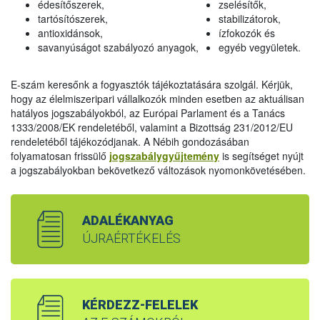
édesítőszerek,
zselésítők,
tartósítószerek,
stabilizátorok,
antioxidánsok,
ízfokozók és
savanyúságot szabályozó anyagok,
egyéb vegyületek.
E-szám keresőnk a fogyasztók tájékoztatására szolgál. Kérjük,
hogy az élelmiszeripari vállalkozók minden esetben az aktuálisan
hatályos jogszabályokból, az Európai Parlament és a Tanács
1333/2008/EK rendeletéből, valamint a Bizottság 231/2012/EU
rendeletéből tájékozódjanak. A Nébih gondozásában
folyamatosan frissülő
jogszabálygyűjtemény
is segítséget nyújt
a jogszabályokban bekövetkező változások nyomonkövetésében.
ADALÉKANYAG
ÚJRAÉRTÉKELÉS
KÉRDEZZ-FELELEK