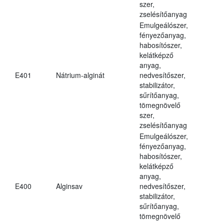
szer,
zselésítőanyag
Emulgeálószer,
fényezőanyag,
habosítószer,
kelátképző
anyag,
E401
Nátrium-alginát
nedvesítőszer,
stabilizátor,
sűrítőanyag,
tömegnövelő
szer,
zselésítőanyag
Emulgeálószer,
fényezőanyag,
habosítószer,
kelátképző
anyag,
E400
Alginsav
nedvesítőszer,
stabilizátor,
sűrítőanyag,
tömegnövelő