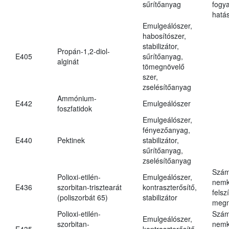
sűrítőanyag
fogy
hatá
Emulgeálószer,
habosítószer,
stabilizátor,
Propán-1,2-diol-
E405
sűrítőanyag,
alginát
tömegnövelő
szer,
zselésítőanyag
Ammónium-
E442
Emulgeálószer
foszfatidok
Emulgeálószer,
fényezőanyag,
E440
Pektinek
stabilizátor,
sűrítőanyag,
zselésítőanyag
Szám
Polioxi-etilén-
Emulgeálószer,
nemk
E436
szorbitan-trisztearát
kontraszterősítő,
felsz
(poliszorbát 65)
stabilizátor
megn
Polioxi-etilén-
Szám
Emulgeálószer,
szorbitan-
nemk
E435
kontraszterősítő,