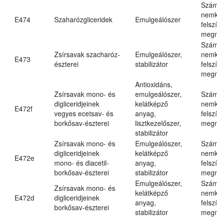
Szám
nemk
E474
Szaharózgliceridek
Emulgeálószer
felsz
megn
Szám
Zsírsavak szacharóz-
Emulgeálószer,
nemk
E473
észterei
stabilizátor
felsz
megn
Antioxidáns,
Zsírsavak mono- és
emulgeálószer,
Szám
digliceridjeinek
kelátképző
nemk
E472f
vegyes ecetsav- és
anyag,
felsz
borkősav-észterei
lisztkezelőszer,
megn
stabilizátor
Zsírsavak mono- és
Emulgeálószer,
Szám
digliceridjeinek
kelátképző
nemk
E472e
mono- és diacetil-
anyag,
felsz
borkősav-észterei
stabilizátor
megn
Emulgeálószer,
Szám
Zsírsavak mono- és
kelátképző
nemk
E472d
digliceridjeinek
anyag,
felsz
borkősav-észterei
stabilizátor
megn