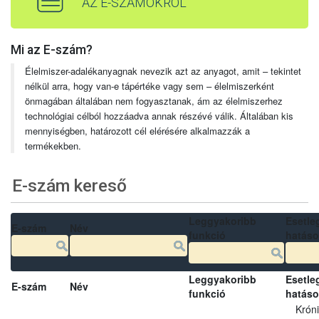
AZ E-SZÁMOKRÓL
Mi az E-szám?
Élelmiszer-adalékanyagnak nevezik azt az anyagot, amit – tekintet
nélkül arra, hogy van-e tápértéke vagy sem – élelmiszerként
önmagában általában nem fogyasztanak, ám az élelmiszerhez
technológiai célból hozzáadva annak részévé válik. Általában kis
mennyiségben, határozott cél elérésére alkalmazzák a
termékekben.
E-szám kereső
Leggyakoribb
Esetle
E-szám
Név
funkció
hatás
Leggyakoribb
Esetle
E-szám
Név
funkció
hatás
Krón