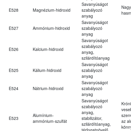
Savanyúságot
Nagy
E528
Magnézium-hidroxid
szabályozó
hasm
anyag
Savanyúságot
E527
Ammónium-hidroxid
szabályozó
anyag
Savanyúságot
szabályozó
E526
Kalcium-hidroxid
anyag,
szilárdítóanyag
Savanyúságot
E525
Kálium-hidroxid
szabályozó
anyag
Savanyúságot
E524
Nátrium-hidroxid
szabályozó
anyag
Savanyúságot
Krón
szabályozó
vese
anyag,
Alumínium-
szen
E523
stabilizátor,
ammónium-szulfát
az a
szilárdítóanyag,
könn
térfogatnövelő