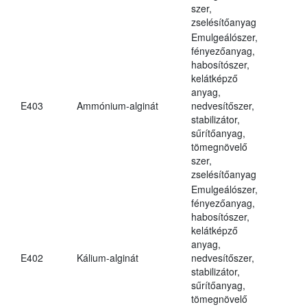
szer,
zselésítőanyag
Emulgeálószer,
fényezőanyag,
habosítószer,
kelátképző
anyag,
E403
Ammónium-alginát
nedvesítőszer,
stabilizátor,
sűrítőanyag,
tömegnövelő
szer,
zselésítőanyag
Emulgeálószer,
fényezőanyag,
habosítószer,
kelátképző
anyag,
E402
Kálium-alginát
nedvesítőszer,
stabilizátor,
sűrítőanyag,
tömegnövelő