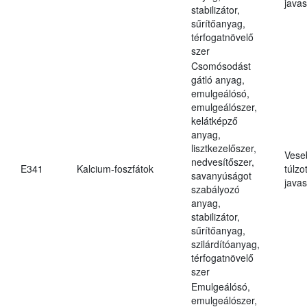
javas
stabilizátor,
sűrítőanyag,
térfogatnövelő
szer
Csomósodást
gátló anyag,
emulgeálósó,
emulgeálószer,
kelátképző
anyag,
lisztkezelőszer,
Vese
nedvesítőszer,
E341
Kalcium-foszfátok
túlzo
savanyúságot
javas
szabályozó
anyag,
stabilizátor,
sűrítőanyag,
szilárdítóanyag,
térfogatnövelő
szer
Emulgeálósó,
emulgeálószer,