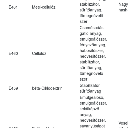
stabilizátor,
Nagy
E461
Metil-cellulóz
sűrítőanyag,
hasha
tömegnövelő
szer
Csomósodást
gátló anyag,
emulgeálószer,
fényezőanyag,
habosítószer,
E460
Cellulóz
nedvesítőszer,
stabilizátor,
sűrítőanyag,
tömegnövelő
szer
Stabilizátor,
E459
béta-Ciklodextrin
sűrítőanyag
Emulgeálósó,
emulgeálószer,
kelátképző
anyag,
nedvesítőszer,
Vese
savanyúságot