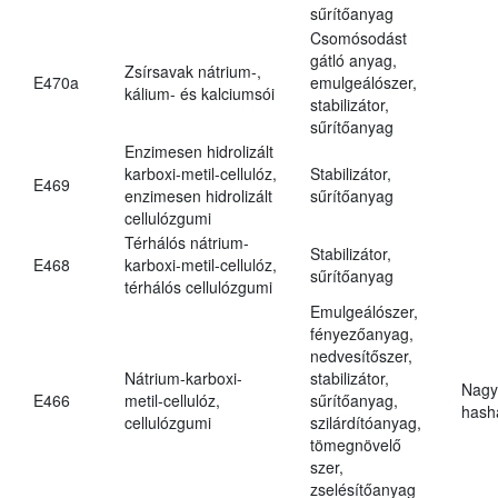
sűrítőanyag
Csomósodást
gátló anyag,
Zsírsavak nátrium-,
E470a
emulgeálószer,
kálium- és kalciumsói
stabilizátor,
sűrítőanyag
Enzimesen hidrolizált
karboxi-metil-cellulóz,
Stabilizátor,
E469
enzimesen hidrolizált
sűrítőanyag
cellulózgumi
Térhálós nátrium-
Stabilizátor,
E468
karboxi-metil-cellulóz,
sűrítőanyag
térhálós cellulózgumi
Emulgeálószer,
fényezőanyag,
nedvesítőszer,
Nátrium-karboxi-
stabilizátor,
Nagy
E466
metil-cellulóz,
sűrítőanyag,
hasha
cellulózgumi
szilárdítóanyag,
tömegnövelő
szer,
zselésítőanyag