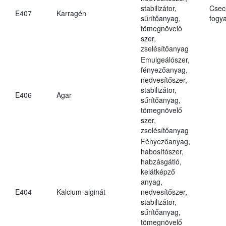
stabilizátor,
Csec
E407
Karragén
sűrítőanyag,
fogya
tömegnövelő
szer,
zselésítőanyag
Emulgeálószer,
fényezőanyag,
nedvesítőszer,
stabilizátor,
E406
Agar
sűrítőanyag,
tömegnövelő
szer,
zselésítőanyag
Fényezőanyag,
habosítószer,
habzásgátló,
kelátképző
anyag,
E404
Kalcium-alginát
nedvesítőszer,
stabilizátor,
sűrítőanyag,
tömegnövelő