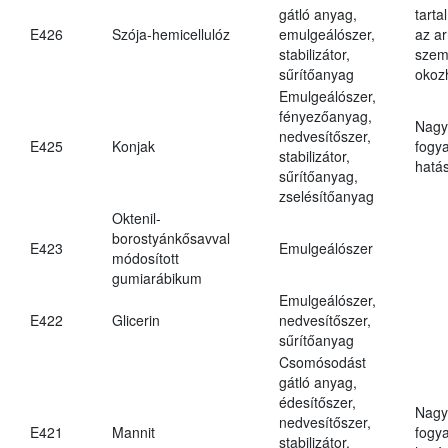
gátló anyag,
tarta
E426
Szója-hemicellulóz
emulgeálószer,
az ar
stabilizátor,
szem
sűrítőanyag
okoz
Emulgeálószer,
fényezőanyag,
Nagy
nedvesítőszer,
E425
Konjak
fogy
stabilizátor,
hatá
sűrítőanyag,
zselésítőanyag
Oktenil-
borostyánkősavval
E423
Emulgeálószer
módosított
gumiarábikum
Emulgeálószer,
E422
Glicerin
nedvesítőszer,
sűrítőanyag
Csomósodást
gátló anyag,
édesítőszer,
Nagy
nedvesítőszer,
E421
Mannit
fogy
stabilizátor,