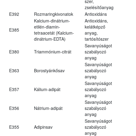
szer,
zselésítőanyag
E392
Rozmaringkivonatok
Antioxidáns
Kalcium-dinátrium-
Antioxidáns,
etilén-diamin-
kelátképző
E385
tetraacetát (Kalcium-
anyag,
dinátrium-EDTA)
tartósítószer
Savanyúságot
E380
Triammónium-citrát
szabályozó
anyag
Savanyúságot
E363
Borostyánkősav
szabályozó
anyag
Savanyúságot
E357
Kálium-adipát
szabályozó
anyag
Savanyúságot
E356
Nátrium-adipát
szabályozó
anyag
Savanyúságot
E355
Adipinsav
szabályozó
anyag