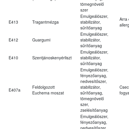
tömegnövelő
szer
Emulgeálószer,
Arra
E413
Tragantmézga
stabilizátor,
aller
sűrítőanyag
Emulgeálószer,
E412
Guargumi
stabilizátor,
sűrítőanyag
Emulgeálószer,
E410
Szentjánoskenyérliszt
stabilizátor,
sűrítőanyag
Emulgeálószer,
fényezőanyag,
nedvesítőszer,
Feldolgozott
stabilizátor,
Csec
E407a
Euchema moszat
sűrítőanyag,
fogya
tömegnövelő
szer,
zselésítőanyag
Emulgeálószer,
fényezőanyag,
nedvesítőszer,