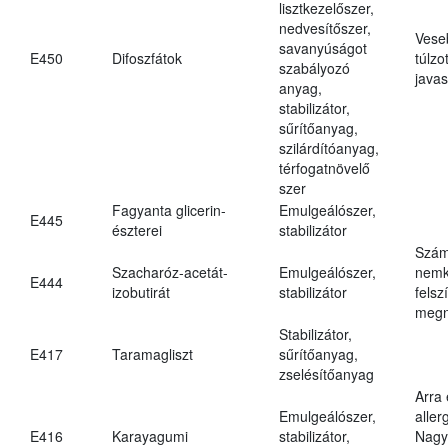
lisztkezelőszer,
nedvesítőszer,
Vese
savanyúságot
E450
Difoszfátok
túlzo
szabályozó
javas
anyag,
stabilizátor,
sűrítőanyag,
szilárdítóanyag,
térfogatnövelő
szer
Fagyanta glicerin-
Emulgeálószer,
E445
észterei
stabilizátor
Szám
Szacharóz-acetát-
Emulgeálószer,
nemk
E444
izobutirát
stabilizátor
felsz
megn
Stabilizátor,
E417
Taramagliszt
sűrítőanyag,
zselésítőanyag
Arra
Emulgeálószer,
aller
E416
Karayagumi
stabilizátor,
Nagy