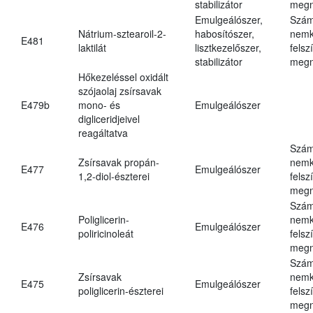
stabilizátor
megn
Emulgeálószer,
Szám
Nátrium-sztearoil-2-
habosítószer,
nemk
E481
laktilát
lisztkezelőszer,
felsz
stabilizátor
megn
Hőkezeléssel oxidált
szójaolaj zsírsavak
E479b
mono- és
Emulgeálószer
digliceridjeivel
reagáltatva
Szám
Zsírsavak propán-
nemk
E477
Emulgeálószer
1,2-diol-észterei
felsz
megn
Szám
Poliglicerin-
nemk
E476
Emulgeálószer
poliricinoleát
felsz
megn
Szám
Zsírsavak
nemk
E475
Emulgeálószer
poliglicerin-észterei
felsz
megn