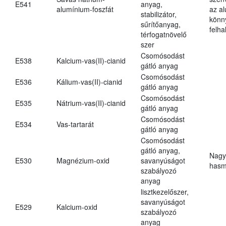
E541
anyag,
alumínium-foszfát
az a
stabilizátor,
könn
sűrítőanyag,
felh
térfogatnövelő
szer
Csomósodást
E538
Kalcium-vas(II)-cianid
gátló anyag
Csomósodást
E536
Kálium-vas(II)-cianid
gátló anyag
Csomósodást
E535
Nátrium-vas(II)-cianid
gátló anyag
Csomósodást
E534
Vas-tartarát
gátló anyag
Csomósodást
gátló anyag,
Nagy
E530
Magnézium-oxid
savanyúságot
hasm
szabályozó
anyag
lisztkezelőszer,
savanyúságot
E529
Kalcium-oxid
szabályozó
anyag