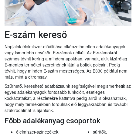
E-szám kereső
Napjaink élelmiszer-előállítása elképzelhetetlen adalékanyagok,
vagy ismertebb nevükön E-számok nélkül. Az E-számokról
számos tévhit kering a mindennapokban, vannak, akik kizárólag
E-mentes terméket szeretnének látni a boltok polcain. Pedig
tévhit, hogy minden E-szám mesterséges. Az E330 például nem
más, mint a citromsav.
Szűrhető, kereshető adatbázisunk segítségével megismerhetik az
egyes adalékanyagok fontosabb funkcióit, esetleges
kockázataikat, a részletekre kattintva pedig arról is olvashatnak,
hogy mely termékekben fordulnak elő leggyakrabban és további
szakirodalmat is ajánlunk.
Főbb adalékanyag csoportok
élelmiszer-színezékek,
sűrítők,