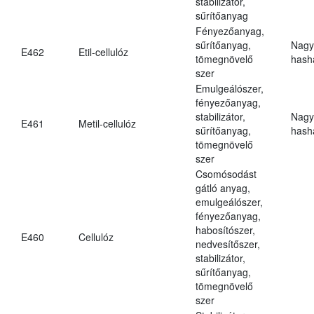
stabilizátor,
sűrítőanyag
Fényezőanyag,
sűrítőanyag,
Nagy
E462
Etil-cellulóz
tömegnövelő
hasha
szer
Emulgeálószer,
fényezőanyag,
stabilizátor,
Nagy
E461
Metil-cellulóz
sűrítőanyag,
hasha
tömegnövelő
szer
Csomósodást
gátló anyag,
emulgeálószer,
fényezőanyag,
habosítószer,
E460
Cellulóz
nedvesítőszer,
stabilizátor,
sűrítőanyag,
tömegnövelő
szer