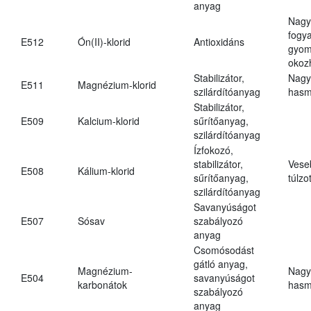
anyag
Nagy
fogy
E512
Ón(II)-klorid
Antioxidáns
gyom
okoz
Stabilizátor,
Nagy
E511
Magnézium-klorid
szilárdítóanyag
hasm
Stabilizátor,
E509
Kalcium-klorid
sűrítőanyag,
szilárdítóanyag
Ízfokozó,
stabilizátor,
Vese
E508
Kálium-klorid
sűrítőanyag,
túlzo
szilárdítóanyag
Savanyúságot
E507
Sósav
szabályozó
anyag
Csomósodást
gátló anyag,
Magnézium-
Nagy
E504
savanyúságot
karbonátok
hasm
szabályozó
anyag