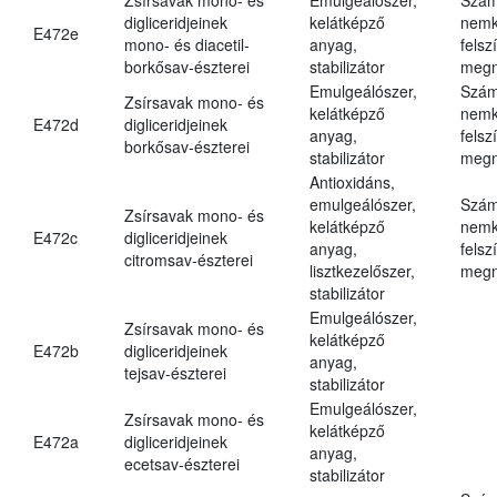
digliceridjeinek
kelátképző
nemk
E472e
mono- és diacetil-
anyag,
felsz
borkősav-észterei
stabilizátor
megn
Emulgeálószer,
Szám
Zsírsavak mono- és
kelátképző
nemk
E472d
digliceridjeinek
anyag,
felsz
borkősav-észterei
stabilizátor
megn
Antioxidáns,
emulgeálószer,
Szám
Zsírsavak mono- és
kelátképző
nemk
E472c
digliceridjeinek
anyag,
felsz
citromsav-észterei
lisztkezelőszer,
megn
stabilizátor
Emulgeálószer,
Zsírsavak mono- és
kelátképző
E472b
digliceridjeinek
anyag,
tejsav-észterei
stabilizátor
Emulgeálószer,
Zsírsavak mono- és
kelátképző
E472a
digliceridjeinek
anyag,
ecetsav-észterei
stabilizátor