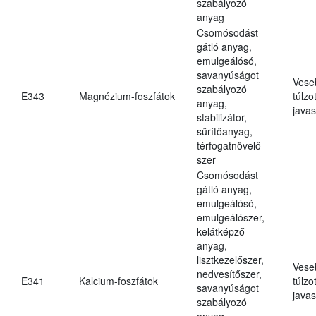
szabályozó
anyag
Csomósodást
gátló anyag,
emulgeálósó,
savanyúságot
Vese
szabályozó
E343
Magnézium-foszfátok
túlzo
anyag,
javas
stabilizátor,
sűrítőanyag,
térfogatnövelő
szer
Csomósodást
gátló anyag,
emulgeálósó,
emulgeálószer,
kelátképző
anyag,
lisztkezelőszer,
Vese
nedvesítőszer,
E341
Kalcium-foszfátok
túlzo
savanyúságot
javas
szabályozó
anyag,