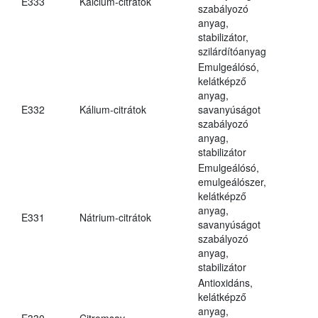
E333
Kalcium-citrátok
szabályozó
anyag,
stabilizátor,
szilárdítóanyag
Emulgeálósó,
kelátképző
anyag,
E332
Kálium-citrátok
savanyúságot
szabályozó
anyag,
stabilizátor
Emulgeálósó,
emulgeálószer,
kelátképző
anyag,
E331
Nátrium-citrátok
savanyúságot
szabályozó
anyag,
stabilizátor
Antioxidáns,
kelátképző
anyag,
E330
Citromsav