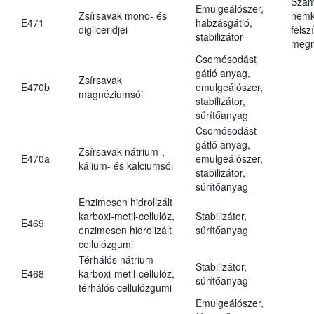
Szám
Emulgeálószer,
Zsírsavak mono- és
nemk
E471
habzásgátló,
digliceridjei
felsz
stabilizátor
megn
Csomósodást
gátló anyag,
Zsírsavak
E470b
emulgeálószer,
magnéziumsói
stabilizátor,
sűrítőanyag
Csomósodást
gátló anyag,
Zsírsavak nátrium-,
E470a
emulgeálószer,
kálium- és kalciumsói
stabilizátor,
sűrítőanyag
Enzimesen hidrolizált
karboxi-metil-cellulóz,
Stabilizátor,
E469
enzimesen hidrolizált
sűrítőanyag
cellulózgumi
Térhálós nátrium-
Stabilizátor,
E468
karboxi-metil-cellulóz,
sűrítőanyag
térhálós cellulózgumi
Emulgeálószer,