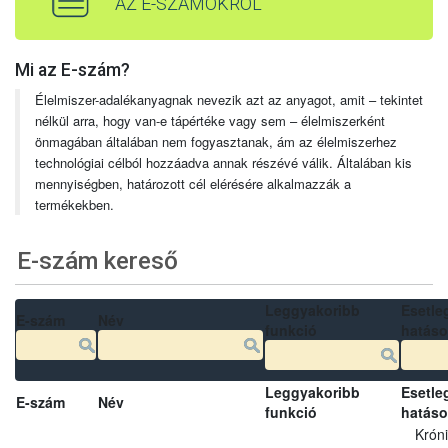
AZ E-SZÁMOKRÓL
Mi az E-szám?
Élelmiszer-adalékanyagnak nevezik azt az anyagot, amit – tekintet
nélkül arra, hogy van-e tápértéke vagy sem – élelmiszerként
önmagában általában nem fogyasztanak, ám az élelmiszerhez
technológiai célból hozzáadva annak részévé válik. Általában kis
mennyiségben, határozott cél elérésére alkalmazzák a
termékekben.
E-szám kereső
Leggyakoribb
Esetle
E-szám
Név
funkció
hatás
Leggyakoribb
Esetle
E-szám
Név
funkció
hatás
Krón