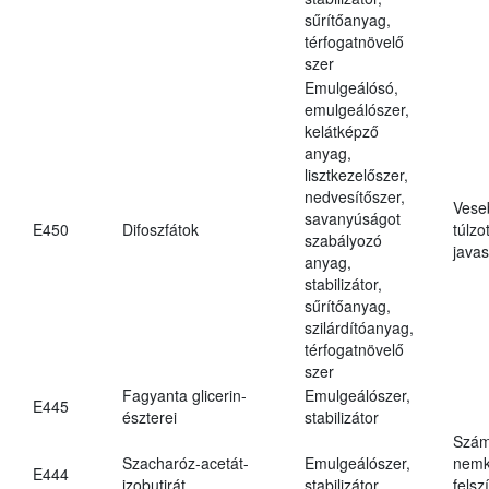
sűrítőanyag,
térfogatnövelő
szer
Emulgeálósó,
emulgeálószer,
kelátképző
anyag,
lisztkezelőszer,
nedvesítőszer,
Vese
savanyúságot
E450
Difoszfátok
túlzo
szabályozó
javas
anyag,
stabilizátor,
sűrítőanyag,
szilárdítóanyag,
térfogatnövelő
szer
Fagyanta glicerin-
Emulgeálószer,
E445
észterei
stabilizátor
Szám
Szacharóz-acetát-
Emulgeálószer,
nemk
E444
izobutirát
stabilizátor
felsz