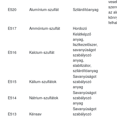
vese
szen
E520
Alumínium-szulfát
Szilárdítóanyag
az a
könn
felh
E517
Ammónium-szulfát
Hordozó
Kelátképző
anyag,
lisztkezelőszer,
savanyúságot
E516
Kalcium-szulfát
szabályozó
anyag,
stabilizátor,
szilárdítóanyag
Savanyúságot
E515
Kálium-szulfátok
szabályozó
anyag
Savanyúságot
E514
Nátrium-szulfátok
szabályozó
anyag
Savanyúságot
E513
Kénsav
szabályozó