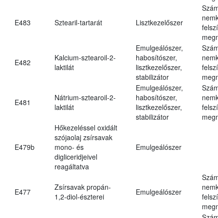
Szám
nemk
E483
Sztearil-tartarát
Lisztkezelőszer
felsz
megn
Emulgeálószer,
Szám
Kalcium-sztearoil-2-
habosítószer,
nemk
E482
laktilát
lisztkezelőszer,
felsz
stabilizátor
megn
Emulgeálószer,
Szám
Nátrium-sztearoil-2-
habosítószer,
nemk
E481
laktilát
lisztkezelőszer,
felsz
stabilizátor
megn
Hőkezeléssel oxidált
szójaolaj zsírsavak
E479b
mono- és
Emulgeálószer
digliceridjeivel
reagáltatva
Szám
Zsírsavak propán-
nemk
E477
Emulgeálószer
1,2-diol-észterei
felsz
megn
Szám