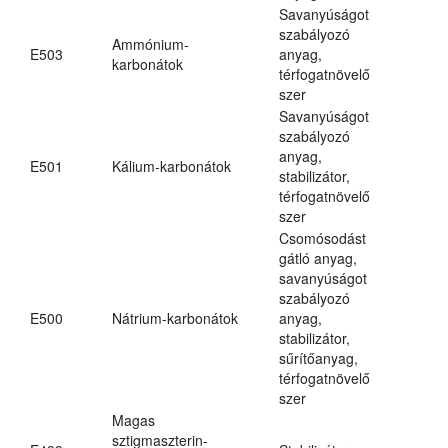
Savanyúságot
szabályozó
Ammónium-
E503
anyag,
karbonátok
térfogatnövelő
szer
Savanyúságot
szabályozó
anyag,
E501
Kálium-karbonátok
stabilizátor,
térfogatnövelő
szer
Csomósodást
gátló anyag,
savanyúságot
szabályozó
E500
Nátrium-karbonátok
anyag,
stabilizátor,
sűrítőanyag,
térfogatnövelő
szer
Magas
sztigmaszterin-