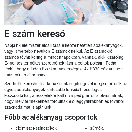
E-szám kereső
Napjaink élelmiszer-előállítása elképzelhetetlen adalékanyagok,
vagy ismertebb nevükön E-számok nélkül. Az E-számokról
számos tévhit kering a mindennapokban, vannak, akik kizárólag
E-mentes terméket szeretnének látni a boltok polcain. Pedig
tévhit, hogy minden E-szám mesterséges. Az E330 például nem
más, mint a citromsav.
Szűrhető, kereshető adatbázisunk segítségével megismerhetik az
egyes adalékanyagok fontosabb funkcióit, esetleges
kockázataikat, a részletekre kattintva pedig arról is olvashatnak,
hogy mely termékekben fordulnak elő leggyakrabban és további
szakirodalmat is ajánlunk.
Főbb adalékanyag csoportok
élelmiszer-színezékek,
sűrítők,