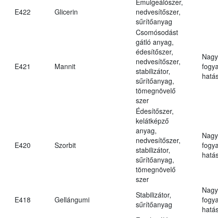
Emulgeálószer,
E422
Glicerin
nedvesítőszer,
sűrítőanyag
Csomósodást
gátló anyag,
édesítőszer,
Nagy
nedvesítőszer,
E421
Mannit
fogy
stabilizátor,
hatá
sűrítőanyag,
tömegnövelő
szer
Édesítőszer,
kelátképző
anyag,
Nagy
nedvesítőszer,
E420
Szorbit
fogy
stabilizátor,
hatá
sűrítőanyag,
tömegnövelő
szer
Nagy
Stabilizátor,
E418
Gellángumi
fogy
sűrítőanyag
hatá