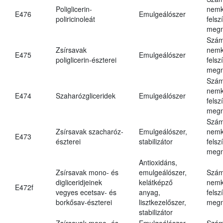
Poliglicerin-
nemk
E476
Emulgeálószer
poliricinoleát
felsz
megn
Szám
Zsírsavak
nemk
E475
Emulgeálószer
poliglicerin-észterei
felsz
megn
Szám
nemk
E474
Szaharózgliceridek
Emulgeálószer
felsz
megn
Szám
Zsírsavak szacharóz-
Emulgeálószer,
nemk
E473
észterei
stabilizátor
felsz
megn
Antioxidáns,
Zsírsavak mono- és
emulgeálószer,
Szám
digliceridjeinek
kelátképző
nemk
E472f
vegyes ecetsav- és
anyag,
felsz
borkősav-észterei
lisztkezelőszer,
megn
stabilizátor
Zsírsavak mono- és
Emulgeálószer,
Szám