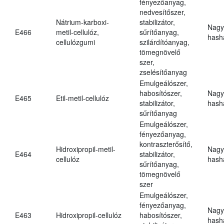
fényezőanyag,
nedvesítőszer,
Nátrium-karboxi-
stabilizátor,
Nagy
E466
metil-cellulóz,
sűrítőanyag,
hasha
cellulózgumi
szilárdítóanyag,
tömegnövelő
szer,
zselésítőanyag
Emulgeálószer,
habosítószer,
Nagy
E465
Etil-metil-cellulóz
stabilizátor,
hasha
sűrítőanyag
Emulgeálószer,
fényezőanyag,
kontraszterősítő,
Hidroxipropil-metil-
Nagy
E464
stabilizátor,
cellulóz
hasha
sűrítőanyag,
tömegnövelő
szer
Emulgeálószer,
fényezőanyag,
Nagy
E463
Hidroxipropil-cellulóz
habosítószer,
hasha