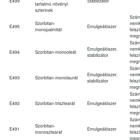
E499
Stabilizátor
tartalmú növényi
szterinek
Szám
Szorbitan-
nemk
E495
Emulgeálószer
monopalmitát
felsz
megn
Szám
Emulgeálószer,
nemk
E494
Szorbitan-monooleát
stabilizátor
felsz
megn
Szám
Emulgeálószer,
nemk
E493
Szorbitan-monolaurát
stabilizátor
felsz
megn
Szám
nemk
E492
Szorbitan-trisztearát
Emulgeálószer
felsz
megn
Szám
Szorbitan-
nemk
E491
Emulgeálószer
monosztearát
felsz
megn