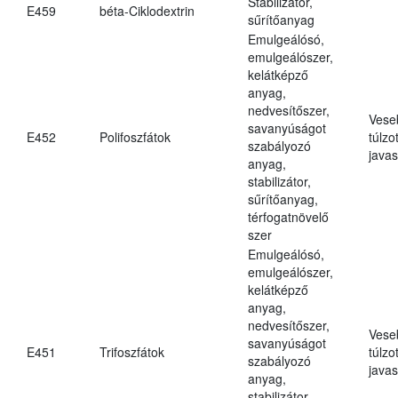
Stabilizátor,
E459
béta-Ciklodextrin
sűrítőanyag
Emulgeálósó,
emulgeálószer,
kelátképző
anyag,
nedvesítőszer,
Vese
savanyúságot
E452
Polifoszfátok
túlzo
szabályozó
javas
anyag,
stabilizátor,
sűrítőanyag,
térfogatnövelő
szer
Emulgeálósó,
emulgeálószer,
kelátképző
anyag,
nedvesítőszer,
Vese
savanyúságot
E451
Trifoszfátok
túlzo
szabályozó
javas
anyag,
stabilizátor,