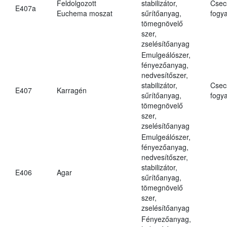
Feldolgozott
stabilizátor,
Csec
E407a
Euchema moszat
sűrítőanyag,
fogya
tömegnövelő
szer,
zselésítőanyag
Emulgeálószer,
fényezőanyag,
nedvesítőszer,
stabilizátor,
Csec
E407
Karragén
sűrítőanyag,
fogya
tömegnövelő
szer,
zselésítőanyag
Emulgeálószer,
fényezőanyag,
nedvesítőszer,
stabilizátor,
E406
Agar
sűrítőanyag,
tömegnövelő
szer,
zselésítőanyag
Fényezőanyag,