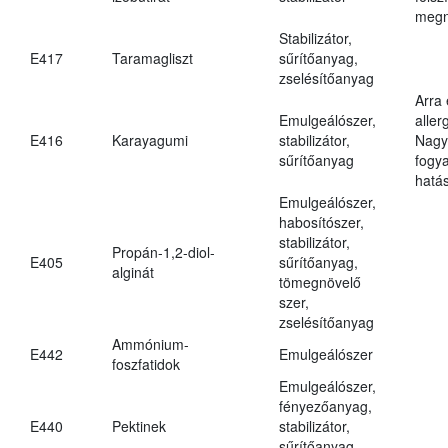
megn
Stabilizátor,
E417
Taramagliszt
sűrítőanyag,
zselésítőanyag
Arra
Emulgeálószer,
aller
E416
Karayagumi
stabilizátor,
Nagy
sűrítőanyag
fogy
hatá
Emulgeálószer,
habosítószer,
stabilizátor,
Propán-1,2-diol-
E405
sűrítőanyag,
alginát
tömegnövelő
szer,
zselésítőanyag
Ammónium-
E442
Emulgeálószer
foszfatidok
Emulgeálószer,
fényezőanyag,
E440
Pektinek
stabilizátor,
sűrítőanyag,