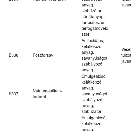
anyag,
javas
stabilizátor,
sűrítőanyag,
tartósítószer,
térfogatnövelő
szer
Antioxidáns,
kelátképző
Vese
anyag,
E338
Foszforsav
túlzo
savanyúságot
javas
szabályozó
anyag
Emulgeálósó,
kelátképző
anyag,
Nátrium-kálium-
E337
savanyúságot
tartarát
szabályozó
anyag,
stabilizátor
Emulgeálósó,
kelátképző
anyag,