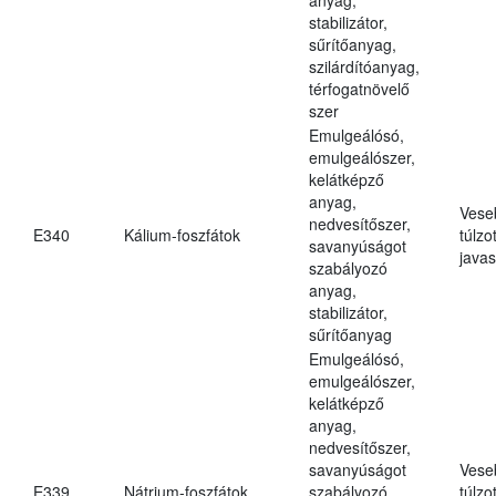
stabilizátor,
sűrítőanyag,
szilárdítóanyag,
térfogatnövelő
szer
Emulgeálósó,
emulgeálószer,
kelátképző
anyag,
Vese
nedvesítőszer,
E340
Kálium-foszfátok
túlzo
savanyúságot
javas
szabályozó
anyag,
stabilizátor,
sűrítőanyag
Emulgeálósó,
emulgeálószer,
kelátképző
anyag,
nedvesítőszer,
savanyúságot
Vese
E339
Nátrium-foszfátok
szabályozó
túlzo