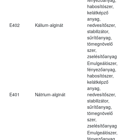
habosítószer,
kelátképző
anyag,
E402
Kálium-alginát
nedvesítőszer,
stabilizátor,
sűrítőanyag,
tömegnövelő
szer,
zselésítőanyag
Emulgeálószer,
fényezőanyag,
habosítószer,
kelátképző
anyag,
E401
Nátrium-alginát
nedvesítőszer,
stabilizátor,
sűrítőanyag,
tömegnövelő
szer,
zselésítőanyag
Emulgeálószer,
fényezőanyag,