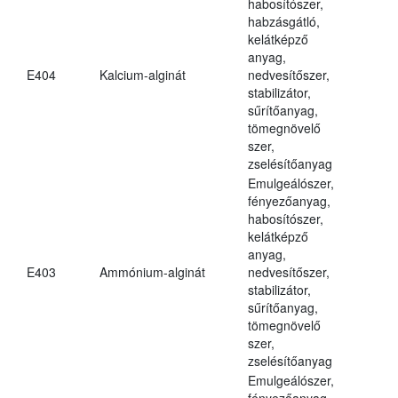
habosítószer,
habzásgátló,
kelátképző
anyag,
E404
Kalcium-alginát
nedvesítőszer,
stabilizátor,
sűrítőanyag,
tömegnövelő
szer,
zselésítőanyag
Emulgeálószer,
fényezőanyag,
habosítószer,
kelátképző
anyag,
E403
Ammónium-alginát
nedvesítőszer,
stabilizátor,
sűrítőanyag,
tömegnövelő
szer,
zselésítőanyag
Emulgeálószer,
fényezőanyag,