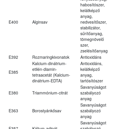
habosítószer,
kelátképző
anyag,
E400
Alginsav
nedvesítőszer,
stabilizátor,
sűrítőanyag,
tömegnövelő
szer,
zselésítőanyag
E392
Rozmaringkivonatok
Antioxidáns
Kalcium-dinátrium-
Antioxidáns,
etilén-diamin-
kelátképző
E385
tetraacetát (Kalcium-
anyag,
dinátrium-EDTA)
tartósítószer
Savanyúságot
E380
Triammónium-citrát
szabályozó
anyag
Savanyúságot
E363
Borostyánkősav
szabályozó
anyag
Savanyúságot
E357
Kálium-adipát
szabályozó