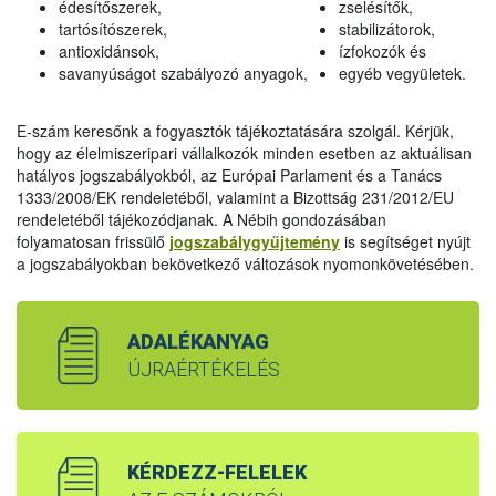
édesítőszerek,
zselésítők,
tartósítószerek,
stabilizátorok,
antioxidánsok,
ízfokozók és
savanyúságot szabályozó anyagok,
egyéb vegyületek.
E-szám keresőnk a fogyasztók tájékoztatására szolgál. Kérjük,
hogy az élelmiszeripari vállalkozók minden esetben az aktuálisan
hatályos jogszabályokból, az Európai Parlament és a Tanács
1333/2008/EK rendeletéből, valamint a Bizottság 231/2012/EU
rendeletéből tájékozódjanak. A Nébih gondozásában
folyamatosan frissülő
jogszabálygyűjtemény
is segítséget nyújt
a jogszabályokban bekövetkező változások nyomonkövetésében.
ADALÉKANYAG
ÚJRAÉRTÉKELÉS
KÉRDEZZ-FELELEK