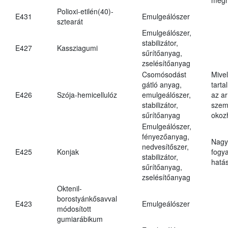
Polioxi-etilén(40)-
E431
Emulgeálószer
sztearát
Emulgeálószer,
stabilizátor,
E427
Kassziagumi
sűrítőanyag,
zselésítőanyag
Csomósodást
Mive
gátló anyag,
tarta
E426
Szója-hemicellulóz
emulgeálószer,
az ar
stabilizátor,
szem
sűrítőanyag
okoz
Emulgeálószer,
fényezőanyag,
Nagy
nedvesítőszer,
E425
Konjak
fogy
stabilizátor,
hatá
sűrítőanyag,
zselésítőanyag
Oktenil-
borostyánkősavval
E423
Emulgeálószer
módosított
gumiarábikum