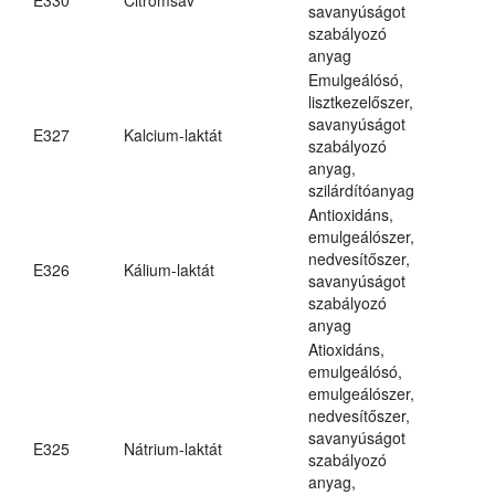
savanyúságot
szabályozó
anyag
Emulgeálósó,
lisztkezelőszer,
savanyúságot
E327
Kalcium-laktát
szabályozó
anyag,
szilárdítóanyag
Antioxidáns,
emulgeálószer,
nedvesítőszer,
E326
Kálium-laktát
savanyúságot
szabályozó
anyag
Atioxidáns,
emulgeálósó,
emulgeálószer,
nedvesítőszer,
savanyúságot
E325
Nátrium-laktát
szabályozó
anyag,