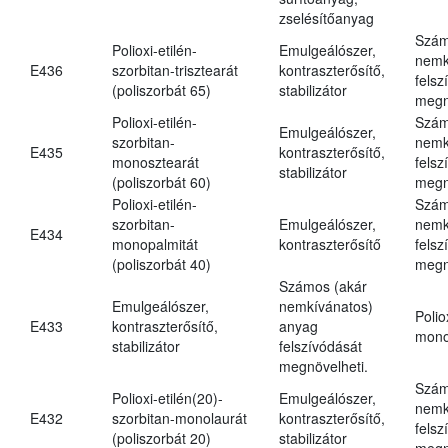
zselésítőanyag
Szám
Polioxi-etilén-
Emulgeálószer,
nemk
E436
szorbitan-trisztearát
kontraszterősítő,
felsz
(poliszorbát 65)
stabilizátor
megn
Polioxi-etilén-
Szám
Emulgeálószer,
szorbitan-
nemk
E435
kontraszterősítő,
monosztearát
felsz
stabilizátor
(poliszorbát 60)
megn
Polioxi-etilén-
Szám
szorbitan-
Emulgeálószer,
nemk
E434
monopalmitát
kontraszterősítő
felsz
(poliszorbát 40)
megn
Számos (akár
Emulgeálószer,
nemkívánatos)
Polio
E433
kontraszterősítő,
anyag
mono
stabilizátor
felszívódását
megnövelheti.
Szám
Polioxi-etilén(20)-
Emulgeálószer,
nemk
E432
szorbitan-monolaurát
kontraszterősítő,
felsz
(poliszorbát 20)
stabilizátor
megn