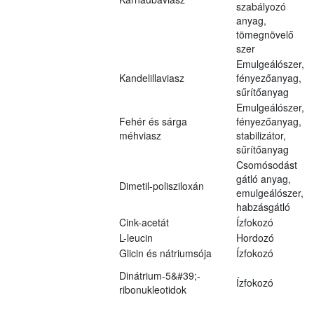
szabályozó
anyag,
tömegnövelő
szer
Emulgeálószer,
Kandelillaviasz
fényezőanyag,
sűrítőanyag
Emulgeálószer,
Fehér és sárga
fényezőanyag,
méhviasz
stabilizátor,
sűrítőanyag
Csomósodást
gátló anyag,
Dimetil-polisziloxán
emulgeálószer,
habzásgátló
Cink-acetát
Ízfokozó
L-leucin
Hordozó
Glicin és nátriumsója
Ízfokozó
Dinátrium-5&#39;-
Ízfokozó
ribonukleotidok