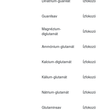
Dinátrium-guanilát
Ízfokozó
Guanilsav
Ízfokozó
Magnézium-
Ízfokozó
diglutamát
Ammónium-glutamát
Ízfokozó
Kalcium-diglutamát
Ízfokozó
Kálium-glutamát
Ízfokozó
Nátrium-glutamát
Ízfokozó
Glutaminsav
Ízfokozó