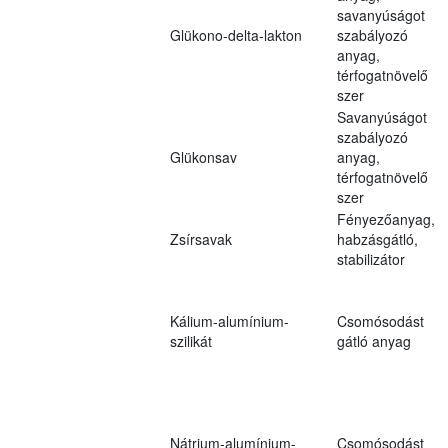
savanyúságot
Glükono-delta-lakton
szabályozó
anyag,
térfogatnövelő
szer
Savanyúságot
szabályozó
Glükonsav
anyag,
térfogatnövelő
szer
Fényezőanyag,
Zsírsavak
habzásgátló,
stabilizátor
Kálium-alumínium-
Csomósodást
szilikát
gátló anyag
Nátrium-alumínium-
Csomósodást