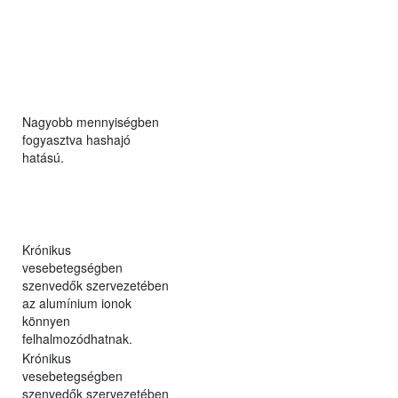
Nagyobb mennyiségben
fogyasztva hashajó
hatású.
Krónikus
vesebetegségben
szenvedők szervezetében
az alumínium ionok
könnyen
felhalmozódhatnak.
Krónikus
vesebetegségben
szenvedők szervezetében