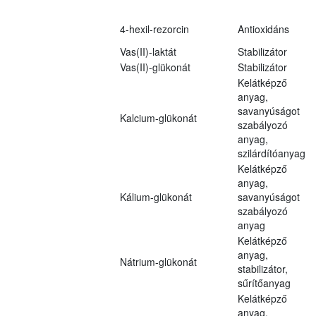
4-hexil-rezorcin
Antioxidáns
Vas(II)-laktát
Stabilizátor
Vas(II)-glükonát
Stabilizátor
Kelátképző
anyag,
savanyúságot
Kalcium-glükonát
szabályozó
anyag,
szilárdítóanyag
Kelátképző
anyag,
Kálium-glükonát
savanyúságot
szabályozó
anyag
Kelátképző
anyag,
Nátrium-glükonát
stabilizátor,
sűrítőanyag
Kelátképző
anyag,