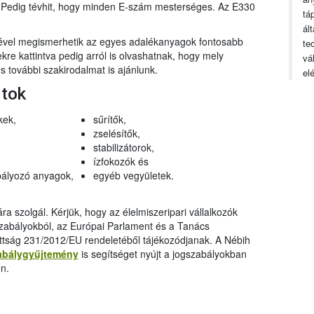
n. Pedig tévhit, hogy minden E-szám mesterséges. Az E330
tá
ál
gével megismerhetik az egyes adalékanyagok fontosabb
te
ekre kattintva pedig arról is olvashatnak, hogy mely
vá
 további szakirodalmat is ajánlunk.
el
rtok
kek,
sűrítők,
zselésítők,
stabilizátorok,
ízfokozók és
ályozó anyagok,
egyéb vegyületek.
a szolgál. Kérjük, hogy az élelmiszeripari vállalkozók
szabályokból, az Európai Parlament és a Tanács
ttság 231/2012/EU rendeletéből tájékozódjanak. A Nébih
abálygyűjtemény
is segítséget nyújt a jogszabályokban
n.