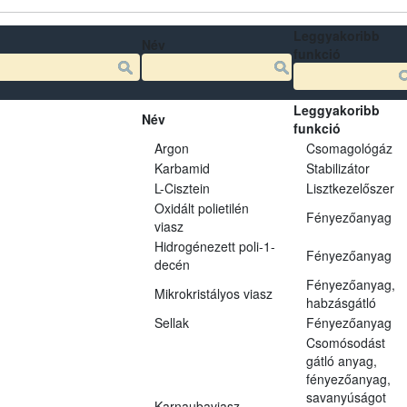
Leggyakoribb
Név
funkció
Leggyakoribb
Név
funkció
Argon
Csomagológáz
Karbamid
Stabilizátor
L-Cisztein
Lisztkezelőszer
Oxidált polietilén
Fényezőanyag
viasz
Hidrogénezett poli-1-
Fényezőanyag
decén
Fényezőanyag,
Mikrokristályos viasz
habzásgátló
Sellak
Fényezőanyag
Csomósodást
gátló anyag,
fényezőanyag,
savanyúságot
Karnaubaviasz