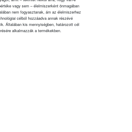
pértéke vagy sem – élelmiszerként önmagában
talában nem fogyasztanak, ám az élelmiszerhez
chnológiai célból hozzáadva annak részévé
lik. Általában kis mennyiségben, határozott cél
érésére alkalmazzák a termékekben.