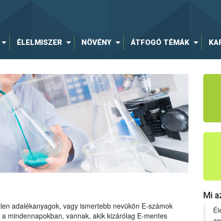
ÉLELMISZER
NÖVÉNY
ÁTFOGÓ TÉMÁK
KA
Mi a
tetlen adalékanyagok, vagy ismertebb nevükön E-számok
Él
ng a mindennapokban, vannak, akik kizárólag E-mentes
an