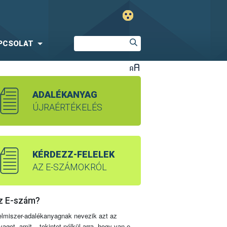
PCSOLAT
ADALÉKANYAG
ÚJRAÉRTÉKELÉS
KÉRDEZZ-FELELEK
AZ E-SZÁMOKRÓL
z E-szám?
elmiszer-adalékanyagnak nevezik azt az
yagot, amit – tekintet nélkül arra, hogy van-e