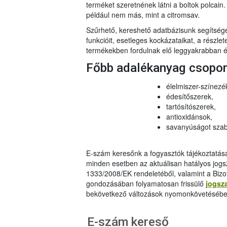
terméket szeretnének látni a boltok polcai
például nem más, mint a citromsav.
Szűrhető, kereshető adatbázisunk segítsé
funkcióit, esetleges kockázataikat, a részlet
termékekben fordulnak elő leggyakrabban és
Főbb adalékanyag csopo
élelmiszer-színezé
édesítőszerek,
tartósítószerek,
antioxidánsok,
savanyúságot szab
E-szám keresőnk a fogyasztók tájékoztatásár
minden esetben az aktuálisan hatályos jog
1333/2008/EK rendeletéből, valamint a Bizo
gondozásában folyamatosan frissülő
jogsz
bekövetkező változások nyomonkövetésébe
E-szám kereső