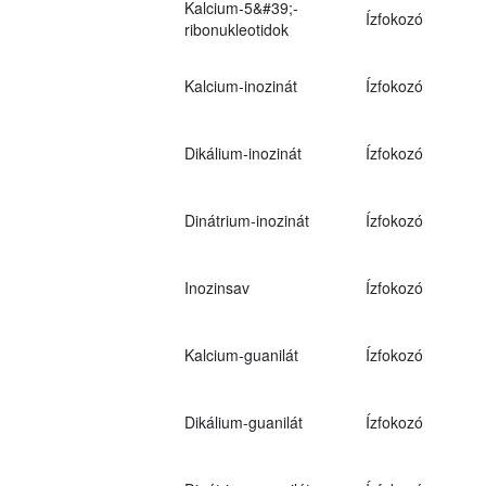
Kalcium-5&#39;-
Ízfokozó
ribonukleotidok
Kalcium-inozinát
Ízfokozó
Dikálium-inozinát
Ízfokozó
Dinátrium-inozinát
Ízfokozó
Inozinsav
Ízfokozó
Kalcium-guanilát
Ízfokozó
Dikálium-guanilát
Ízfokozó