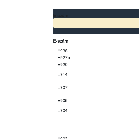
E-szám
E-szám
E938
E927b
E920
E914
E907
E905
E904
E903