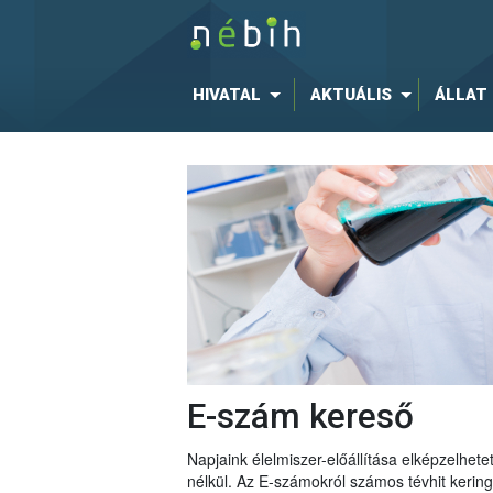
HIVATAL
AKTUÁLIS
ÁLLAT
E-szám kereső
Napjaink élelmiszer-előállítása elképzelhe
nélkül. Az E-számokról számos tévhit keri