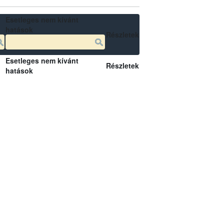
Esetleges nem kívánt
hatások
Részletek
Esetleges nem kívánt
Részletek
hatások