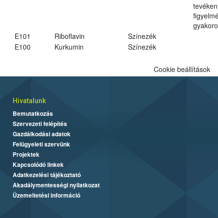
tevéken
figyelm
gyakoro
E101
Riboflavin
Színezék
E100
Kurkumin
Színezék
Cookie beállítások
Hivatalunk
Bemutatkozás
Szervezeti felépítés
Gazdálkodási adatok
Felügyeleti szervünk
Projektek
Kapcsolódó linkek
Adatkezelési tájékoztató
Akadálymentességi nyilatkozat
Üzemeltetési információ