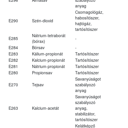
anyag
Csomagológáz,
habosítószer,
E290
Szén-dioxid
hajtógáz,
tartósítószer
Nátrium-tetraborát
E285
-
(bórax)
E284
Bórsav
-
E283
Kálium-propionát
Tartósítószer
E282
Kalcium-propionát
Tartósítószer
E281
Nátrium-propionát
Tartósítószer
E280
Propionsav
Tartósítószer
Savanyúságot
E270
Tejsav
szabályozó
anyag
Savanyúságot
szabályozó
E263
Kalcium-acetát
anyag,
stabilizátor,
tartósítószer
Kelátképző