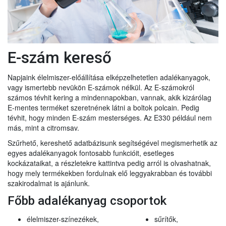
E-szám kereső
Napjaink élelmiszer-előállítása elképzelhetetlen adalékanyagok,
vagy ismertebb nevükön E-számok nélkül. Az E-számokról
számos tévhit kering a mindennapokban, vannak, akik kizárólag
E-mentes terméket szeretnének látni a boltok polcain. Pedig
tévhit, hogy minden E-szám mesterséges. Az E330 például nem
más, mint a citromsav.
Szűrhető, kereshető adatbázisunk segítségével megismerhetik az
egyes adalékanyagok fontosabb funkcióit, esetleges
kockázataikat, a részletekre kattintva pedig arról is olvashatnak,
hogy mely termékekben fordulnak elő leggyakrabban és további
szakirodalmat is ajánlunk.
Főbb adalékanyag csoportok
élelmiszer-színezékek,
sűrítők,