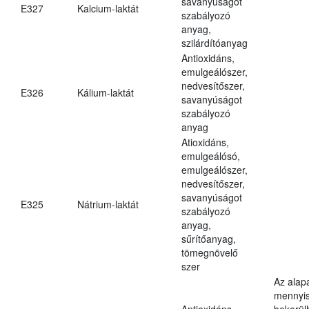
savanyúságot
E327
Kalcium-laktát
szabályozó
anyag,
szilárdítóanyag
Antioxidáns,
emulgeálószer,
nedvesítőszer,
E326
Kálium-laktát
savanyúságot
szabályozó
anyag
Atioxidáns,
emulgeálósó,
emulgeálószer,
nedvesítőszer,
savanyúságot
E325
Nátrium-laktát
szabályozó
anyag,
sűrítőanyag,
tömegnövelő
szer
Az alap
mennyis
Antioxidáns,
bekerül