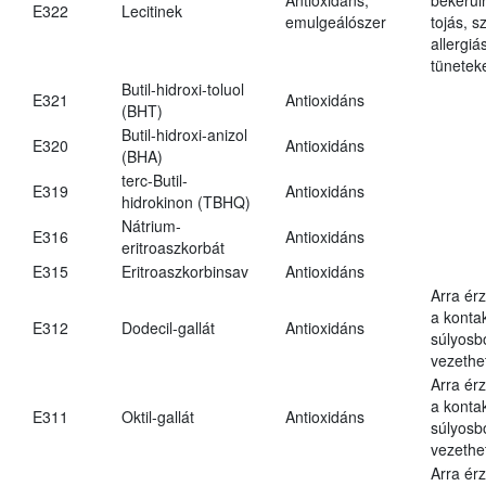
E322
Lecitinek
emulgeálószer
tojás, s
allergi
tünetek
Butil-hidroxi-toluol
E321
Antioxidáns
(BHT)
Butil-hidroxi-anizol
E320
Antioxidáns
(BHA)
terc-Butil-
E319
Antioxidáns
hidrokinon (TBHQ)
Nátrium-
E316
Antioxidáns
eritroaszkorbát
E315
Eritroaszkorbinsav
Antioxidáns
Arra ér
a kontak
E312
Dodecil-gallát
Antioxidáns
súlyos
vezethe
Arra ér
a kontak
E311
Oktil-gallát
Antioxidáns
súlyos
vezethe
Arra ér