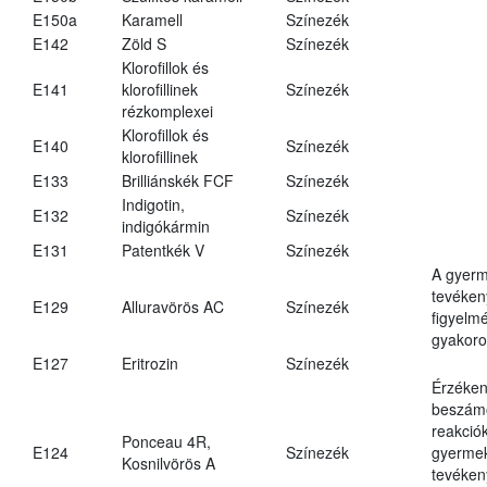
E150a
Karamell
Színezék
E142
Zöld S
Színezék
Klorofillok és
E141
klorofillinek
Színezék
rézkomplexei
Klorofillok és
E140
Színezék
klorofillinek
E133
Brilliánskék FCF
Színezék
Indigotin,
E132
Színezék
indigókármin
E131
Patentkék V
Színezék
A gyer
tevéken
E129
Alluravörös AC
Színezék
figyelm
gyakoro
E127
Eritrozin
Színezék
Érzéken
beszámo
reakciók
Ponceau 4R,
E124
Színezék
gyerme
Kosnilvörös A
tevéken