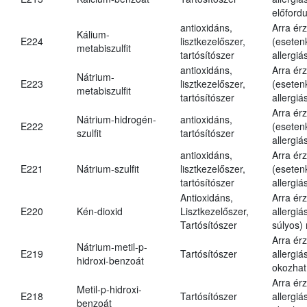
előfordu
antioxidáns,
Arra ér
Kálium-
E224
lisztkezelőszer,
(eseten
metabiszulfit
tartósítószer
allergiá
antioxidáns,
Arra ér
Nátrium-
E223
lisztkezelőszer,
(eseten
metabiszulfit
tartósítószer
allergiá
Arra ér
Nátrium-hidrogén-
antioxidáns,
E222
(eseten
szulfit
tartósítószer
allergiá
antioxidáns,
Arra ér
E221
Nátrium-szulfit
lisztkezelőszer,
(eseten
tartósítószer
allergiá
Antioxidáns,
Arra ér
E220
Kén-dioxid
Lisztkezelőszer,
allergiá
Tartósítószer
súlyos) 
Arra ér
Nátrium-metil-p-
E219
Tartósítószer
allergiá
hidroxi-benzoát
okozhat
Arra ér
Metil-p-hidroxi-
E218
Tartósítószer
allergiá
benzoát