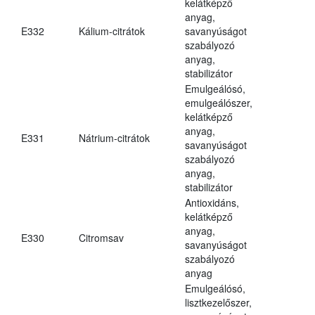
kelátképző
anyag,
E332
Kálium-citrátok
savanyúságot
szabályozó
anyag,
stabilizátor
Emulgeálósó,
emulgeálószer,
kelátképző
anyag,
E331
Nátrium-citrátok
savanyúságot
szabályozó
anyag,
stabilizátor
Antioxidáns,
kelátképző
anyag,
E330
Citromsav
savanyúságot
szabályozó
anyag
Emulgeálósó,
lisztkezelőszer,