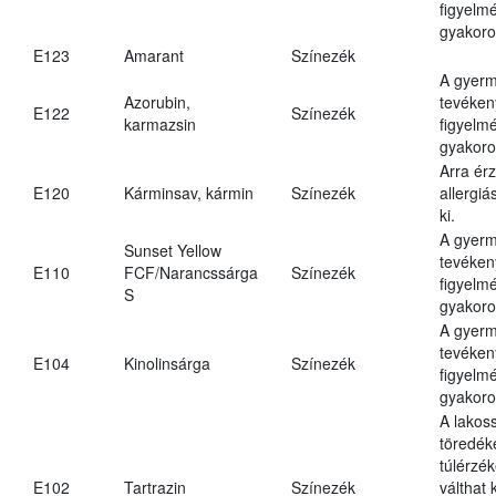
figyelm
gyakoro
E123
Amarant
Színezék
A gyer
Azorubin,
tevéken
E122
Színezék
karmazsin
figyelm
gyakoro
Arra ér
E120
Kárminsav, kármin
Színezék
allergiá
ki.
A gyer
Sunset Yellow
tevéken
E110
FCF/Narancssárga
Színezék
figyelm
S
gyakoro
A gyer
tevéken
E104
Kinolinsárga
Színezék
figyelm
gyakoro
A lakos
töredék
túlérzék
E102
Tartrazin
Színezék
válthat