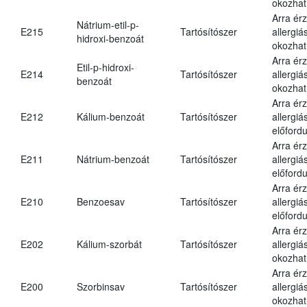
okozhat
Arra ér
Nátrium-etil-p-
E215
Tartósítószer
allergiá
hidroxi-benzoát
okozhat
Arra ér
Etil-p-hidroxi-
E214
Tartósítószer
allergiá
benzoát
okozhat
Arra ér
E212
Kálium-benzoát
Tartósítószer
allergiá
előfordu
Arra ér
E211
Nátrium-benzoát
Tartósítószer
allergiá
előfordu
Arra ér
E210
Benzoesav
Tartósítószer
allergiá
előfordu
Arra ér
E202
Kálium-szorbát
Tartósítószer
allergiá
okozhat
Arra ér
E200
Szorbinsav
Tartósítószer
allergiá
okozhat