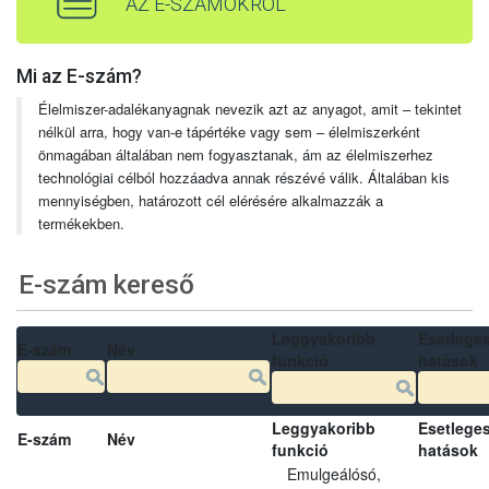
AZ E-SZÁMOKRÓL
Mi az E-szám?
Élelmiszer-adalékanyagnak nevezik azt az anyagot, amit – tekintet
nélkül arra, hogy van-e tápértéke vagy sem – élelmiszerként
önmagában általában nem fogyasztanak, ám az élelmiszerhez
technológiai célból hozzáadva annak részévé válik. Általában kis
mennyiségben, határozott cél elérésére alkalmazzák a
termékekben.
E-szám kereső
Leggyakoribb
Esetlege
E-szám
Név
funkció
hatások
Leggyakoribb
Esetlege
E-szám
Név
funkció
hatások
Emulgeálósó,