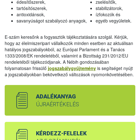
édesítőszerek,
zselésítők,
tartósítószerek,
stabilizátorok,
antioxidánsok,
ízfokozók és
savanyúságot szabályozó anyagok,
egyéb vegyületek.
E-szám keresőnk a fogyasztók tájékoztatására szolgál. Kérjük,
hogy az élelmiszeripari vállalkozók minden esetben az aktuálisan
hatályos jogszabályokból, az Európai Parlament és a Tanács
1333/2008/EK rendeletéből, valamint a Bizottság 231/2012/EU
rendeletéből tájékozódjanak. A Nébih gondozásában
folyamatosan frissülő
jogszabálygyűjtemény
is segítséget nyújt
a jogszabályokban bekövetkező változások nyomonkövetésében.
ADALÉKANYAG
ÚJRAÉRTÉKELÉS
KÉRDEZZ-FELELEK