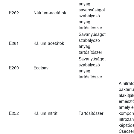
anyag,
savanyúságot
E262
Nátrium-acetátok
szabályozó
anyag,
tartósítószer
Savanyúságot
szabályozó
E261
Kálium-acetátok
anyag,
tartósítószer
Savanyúságot
szabályozó
E260
Ecetsav
anyag,
tartósítószer
A nitrát
baktériu
alakítják
emésztő
amely é
E252
Kálium-nitrát
Tartósítószer
kompone
nitroza
képződé
Csecsem