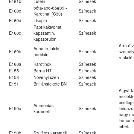
E161b
Lutein
Színezék
béta-apo-8&#39;-
E160e
Színezék
Karotinal (C30)
E160d
Likopin
Színezék
Paprikakivonat,
E160c
kapszantin,
Színezék
kapszorubin
Arra ér
Annatto, bixin,
E160b
Színezék
személy
norbixin
reakciót
E160a
Karotinok
Színezék
E155
Barna HT
Színezék
E153
Növényi szén
Színezék
E151
Brilliánsfekete BN
Színezék
A gyárt
mellékt
esetleg
Ammóniás
E150c
Színezék
imidazo
karamell
nagy m
immunre
lehet.
E150b
Szulfitos karamell
Színezék