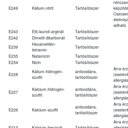
nitroza
E249
Kálium-nitrit
Tartósítószer
képződé
Csecsem
élelmis
adható.
E243
Etil-lauroil-arginát
Tartósítószer
E242
Dimetil-dikarbonát
Tartósítószer
Hexametilén-
E239
Tartósítószer
tetramin
E235
Natamicin
Tartósítószer
E234
Nizin
Tartósítószer
Arra ér
Kálium-hidrogén-
antioxidáns,
E228
(eseten
szulfit
tartósítószer
allergiá
Arra ér
Kalcium-hidrogén-
antioxidáns,
E227
(eseten
szulfit
tartósítószer
allergiá
Arra ér
antioxidáns,
E226
Kalcium-szulfit
(eseten
tartósítószer
allergiá
Arra ér
E213
Kalcium-benzoát
Tartósítószer
allergiá