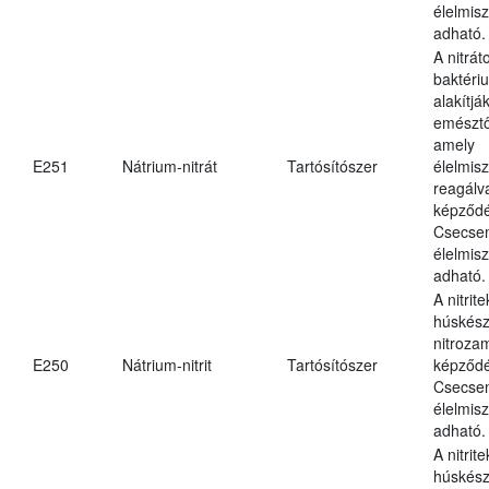
élelmis
adható.
A nitrát
baktériu
alakítják
emésztő
amely
E251
Nátrium-nitrát
Tartósítószer
élelmis
reagálv
képződé
Csecsem
élelmis
adható.
A nitrit
húskés
nitroza
E250
Nátrium-nitrit
Tartósítószer
képződé
Csecsem
élelmis
adható.
A nitrit
húskés