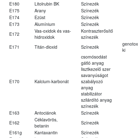
E180
Litolrubin BK
Színezék
E175
Arany
Színezék
E174
Ezüst
Színezék
E173
Alumínium
Színezék
Vas-oxidok és vas-
Kontraszterősítő
E172
hidroxidok
színezék
genotox
E171
Titán-dioxid
Színezék
ki
csomósodást
gátló anyag
lisztkezelő szer
savanyúságot
E170
Kalcium-karbonát
szabályozó
anyag
stabilizátor
szilárdító anyag
színezék
E163
Antociánok
Színezék
Céklavörös,
E162
Színezék
betanin
E161g
Kantaxantin
Színezék