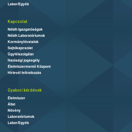
Labor/Egyéb
Kapcsolat
Nébih Igazgatóságok
Nébih Laboratóriumok
Kormányhivatalok
Sajtókapcsolat
Ügyfélszolgálat
Hatósági jogsegély
Élelmiszermentő Központ
Hírlevél feliratkozás
Gyakori kérdések
Élelmiszer
Állat
Növény
Laboratóriumok
Labor/Egyéb