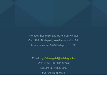
Nemzeti Élelmiszerlánc-biztonsági Hivatal
Cím: 1024 Budapest, Keleti Károly utca. 24.
Levelezési cím: 1525 Budapest. Pf. 30.
E-mail:
ugyfelszolgalat@nebih.gov.hu
Zöld szám: 06-80/263-244
Telefon: 06-1/ 336-9000
Fax: 06-1/336-9479