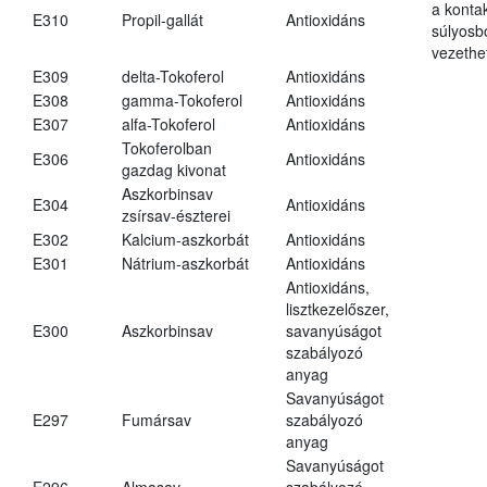
a kontak
E310
Propil-gallát
Antioxidáns
súlyos
vezethe
E309
delta-Tokoferol
Antioxidáns
E308
gamma-Tokoferol
Antioxidáns
E307
alfa-Tokoferol
Antioxidáns
Tokoferolban
E306
Antioxidáns
gazdag kivonat
Aszkorbinsav
E304
Antioxidáns
zsírsav-észterei
E302
Kalcium-aszkorbát
Antioxidáns
E301
Nátrium-aszkorbát
Antioxidáns
Antioxidáns,
lisztkezelőszer,
E300
Aszkorbinsav
savanyúságot
szabályozó
anyag
Savanyúságot
E297
Fumársav
szabályozó
anyag
Savanyúságot
E296
Almasav
szabályozó