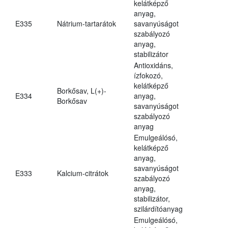
kelátképző
anyag,
E335
Nátrium-tartarátok
savanyúságot
szabályozó
anyag,
stabilizátor
Antioxidáns,
ízfokozó,
kelátképző
Borkősav, L(+)-
E334
anyag,
Borkősav
savanyúságot
szabályozó
anyag
Emulgeálósó,
kelátképző
anyag,
savanyúságot
E333
Kalcium-citrátok
szabályozó
anyag,
stabilizátor,
szilárdítóanyag
Emulgeálósó,