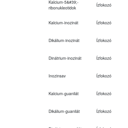
Kalcium-5&#39;-
Ízfokozó
ribonukleotidok
Kalcium-inozinát
Ízfokozó
Dikálium-inozinát
Ízfokozó
Dinátrium-inozinát
Ízfokozó
Inozinsav
Ízfokozó
Kalcium-guanilát
Ízfokozó
Dikálium-guanilát
Ízfokozó