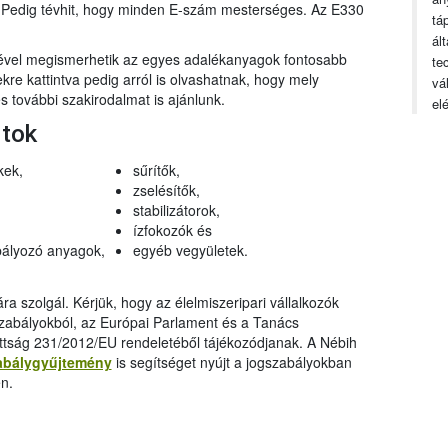
n. Pedig tévhit, hogy minden E-szám mesterséges. Az E330
tá
ál
gével megismerhetik az egyes adalékanyagok fontosabb
te
ekre kattintva pedig arról is olvashatnak, hogy mely
vá
 további szakirodalmat is ajánlunk.
el
rtok
kek,
sűrítők,
zselésítők,
stabilizátorok,
ízfokozók és
ályozó anyagok,
egyéb vegyületek.
a szolgál. Kérjük, hogy az élelmiszeripari vállalkozók
szabályokból, az Európai Parlament és a Tanács
ttság 231/2012/EU rendeletéből tájékozódjanak. A Nébih
abálygyűjtemény
is segítséget nyújt a jogszabályokban
n.