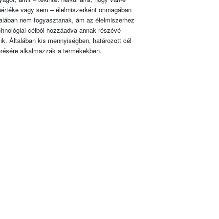
pértéke vagy sem – élelmiszerként önmagában
talában nem fogyasztanak, ám az élelmiszerhez
chnológiai célból hozzáadva annak részévé
lik. Általában kis mennyiségben, határozott cél
érésére alkalmazzák a termékekben.