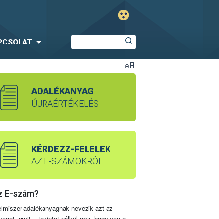
PCSOLAT
ADALÉKANYAG
ÚJRAÉRTÉKELÉS
KÉRDEZZ-FELELEK
AZ E-SZÁMOKRÓL
z E-szám?
elmiszer-adalékanyagnak nevezik azt az
yagot, amit – tekintet nélkül arra, hogy van-e