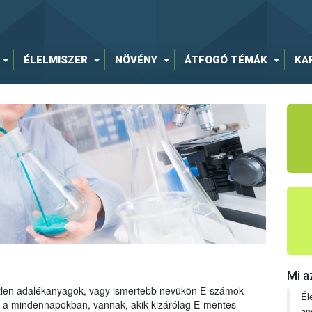
ÉLELMISZER
NÖVÉNY
ÁTFOGÓ TÉMÁK
KA
Mi a
tetlen adalékanyagok, vagy ismertebb nevükön E-számok
Él
ng a mindennapokban, vannak, akik kizárólag E-mentes
an