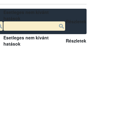
Esetleges nem kívánt
hatások
Részletek
Esetleges nem kívánt
Részletek
hatások