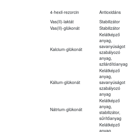
4-hexil-rezorcin
Antioxidáns
Vas(II)-laktát
Stabilizátor
Vas(II)-glükonát
Stabilizátor
Kelátképző
anyag,
savanyúságot
Kalcium-glükonát
szabályozó
anyag,
szilárdítóanyag
Kelátképző
anyag,
Kálium-glükonát
savanyúságot
szabályozó
anyag
Kelátképző
anyag,
Nátrium-glükonát
stabilizátor,
sűrítőanyag
Kelátképző
anyag,