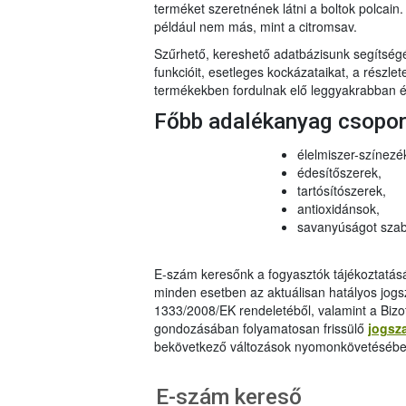
terméket szeretnének látni a boltok polcai
például nem más, mint a citromsav.
Szűrhető, kereshető adatbázisunk segítsé
funkcióit, esetleges kockázataikat, a részlet
termékekben fordulnak elő leggyakrabban és
Főbb adalékanyag csopo
élelmiszer-színezé
édesítőszerek,
tartósítószerek,
antioxidánsok,
savanyúságot szab
E-szám keresőnk a fogyasztók tájékoztatásár
minden esetben az aktuálisan hatályos jog
1333/2008/EK rendeletéből, valamint a Bizo
gondozásában folyamatosan frissülő
jogsz
bekövetkező változások nyomonkövetésébe
E-szám kereső