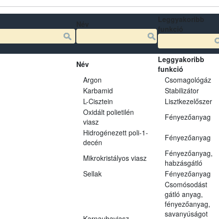
Leggyakoribb
Név
funkció
Leggyakoribb
Név
funkció
Argon
Csomagológáz
Karbamid
Stabilizátor
L-Cisztein
Lisztkezelőszer
Oxidált polietilén
Fényezőanyag
viasz
Hidrogénezett poli-1-
Fényezőanyag
decén
Fényezőanyag,
Mikrokristályos viasz
habzásgátló
Sellak
Fényezőanyag
Csomósodást
gátló anyag,
fényezőanyag,
savanyúságot
Karnaubaviasz