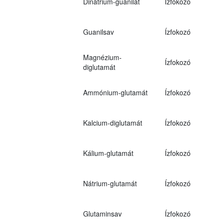
Dinátrium-guanilát
Ízfokozó
Guanilsav
Ízfokozó
Magnézium-
Ízfokozó
diglutamát
Ammónium-glutamát
Ízfokozó
Kalcium-diglutamát
Ízfokozó
Kálium-glutamát
Ízfokozó
Nátrium-glutamát
Ízfokozó
Glutaminsav
Ízfokozó