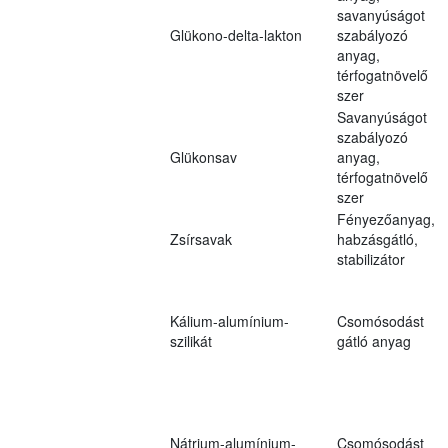
savanyúságot
Glükono-delta-lakton
szabályozó
anyag,
térfogatnövelő
szer
Savanyúságot
szabályozó
Glükonsav
anyag,
térfogatnövelő
szer
Fényezőanyag,
Zsírsavak
habzásgátló,
stabilizátor
Kálium-alumínium-
Csomósodást
szilikát
gátló anyag
Nátrium-alumínium-
Csomósodást