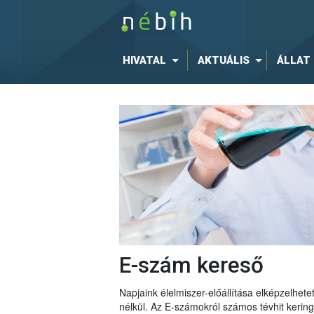
HIVATAL
AKTUÁLIS
ÁLLAT
E-szám kereső
Napjaink élelmiszer-előállítása elképzelhe
nélkül. Az E-számokról számos tévhit keri