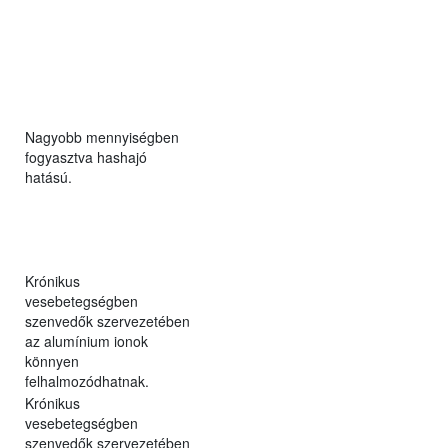
Nagyobb mennyiségben
fogyasztva hashajó
hatású.
Krónikus
vesebetegségben
szenvedők szervezetében
az alumínium ionok
könnyen
felhalmozódhatnak.
Krónikus
vesebetegségben
szenvedők szervezetében