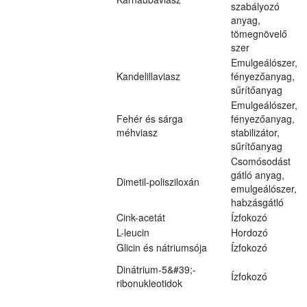
szabályozó
anyag,
tömegnövelő
szer
Emulgeálószer,
Kandelillaviasz
fényezőanyag,
sűrítőanyag
Emulgeálószer,
Fehér és sárga
fényezőanyag,
méhviasz
stabilizátor,
sűrítőanyag
Csomósodást
gátló anyag,
Dimetil-polisziloxán
emulgeálószer,
habzásgátló
Cink-acetát
Ízfokozó
L-leucin
Hordozó
Glicin és nátriumsója
Ízfokozó
Dinátrium-5&#39;-
Ízfokozó
ribonukleotidok