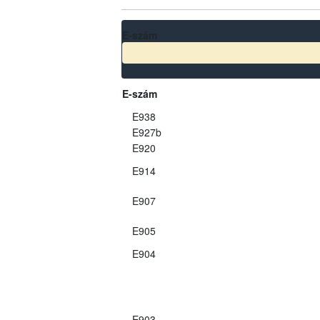
E-szám
E-szám
E938
E927b
E920
E914
E907
E905
E904
E903