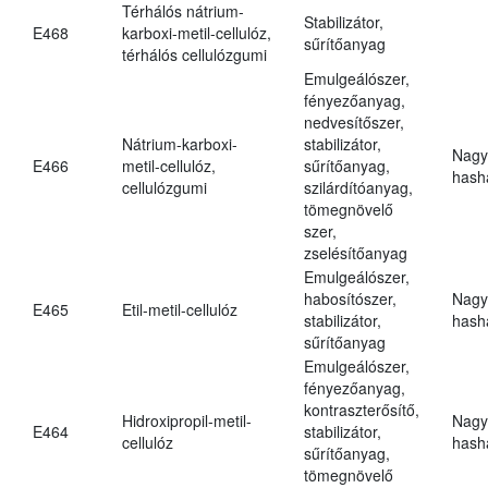
Térhálós nátrium-
Stabilizátor,
E468
karboxi-metil-cellulóz,
sűrítőanyag
térhálós cellulózgumi
Emulgeálószer,
fényezőanyag,
nedvesítőszer,
Nátrium-karboxi-
stabilizátor,
Nagy
E466
metil-cellulóz,
sűrítőanyag,
hasha
cellulózgumi
szilárdítóanyag,
tömegnövelő
szer,
zselésítőanyag
Emulgeálószer,
habosítószer,
Nagy
E465
Etil-metil-cellulóz
stabilizátor,
hasha
sűrítőanyag
Emulgeálószer,
fényezőanyag,
kontraszterősítő,
Hidroxipropil-metil-
Nagy
E464
stabilizátor,
cellulóz
hasha
sűrítőanyag,
tömegnövelő