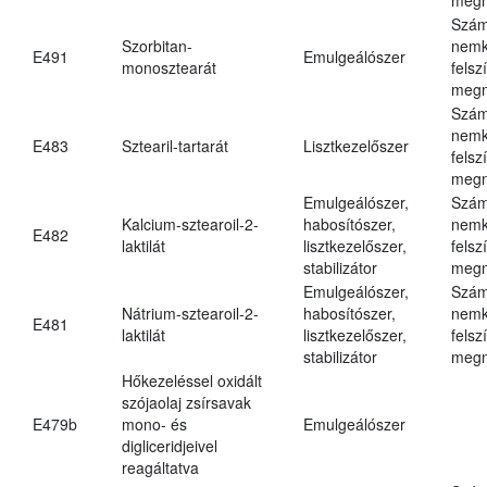
Szám
Szorbitan-
nemk
E491
Emulgeálószer
monosztearát
felsz
megn
Szám
nemk
E483
Sztearil-tartarát
Lisztkezelőszer
felsz
megn
Emulgeálószer,
Szám
Kalcium-sztearoil-2-
habosítószer,
nemk
E482
laktilát
lisztkezelőszer,
felsz
stabilizátor
megn
Emulgeálószer,
Szám
Nátrium-sztearoil-2-
habosítószer,
nemk
E481
laktilát
lisztkezelőszer,
felsz
stabilizátor
megn
Hőkezeléssel oxidált
szójaolaj zsírsavak
E479b
mono- és
Emulgeálószer
digliceridjeivel
reagáltatva