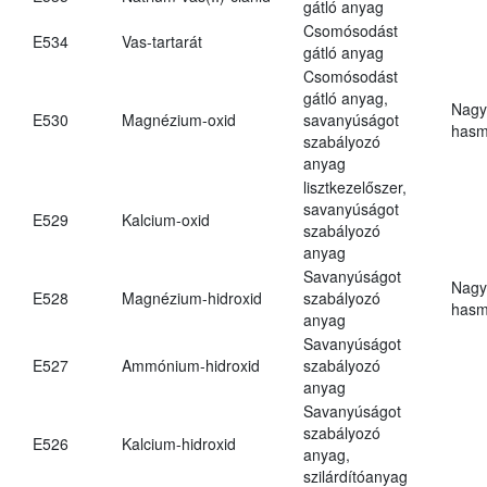
gátló anyag
Csomósodást
E534
Vas-tartarát
gátló anyag
Csomósodást
gátló anyag,
Nagy
E530
Magnézium-oxid
savanyúságot
hasm
szabályozó
anyag
lisztkezelőszer,
savanyúságot
E529
Kalcium-oxid
szabályozó
anyag
Savanyúságot
Nagy
E528
Magnézium-hidroxid
szabályozó
hasm
anyag
Savanyúságot
E527
Ammónium-hidroxid
szabályozó
anyag
Savanyúságot
szabályozó
E526
Kalcium-hidroxid
anyag,
szilárdítóanyag