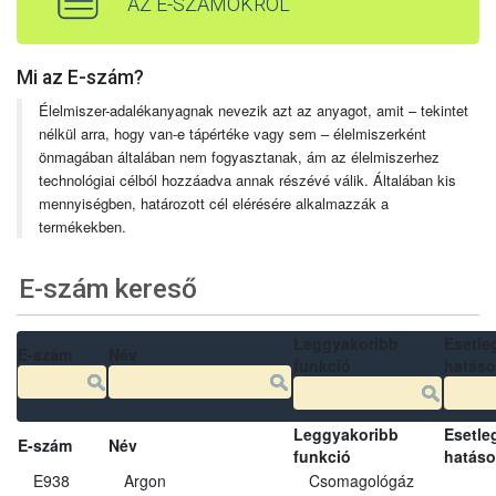
AZ E-SZÁMOKRÓL
Mi az E-szám?
Élelmiszer-adalékanyagnak nevezik azt az anyagot, amit – tekintet
nélkül arra, hogy van-e tápértéke vagy sem – élelmiszerként
önmagában általában nem fogyasztanak, ám az élelmiszerhez
technológiai célból hozzáadva annak részévé válik. Általában kis
mennyiségben, határozott cél elérésére alkalmazzák a
termékekben.
E-szám kereső
Leggyakoribb
Esetle
E-szám
Név
funkció
hatás
Leggyakoribb
Esetle
E-szám
Név
funkció
hatás
E938
Argon
Csomagológáz