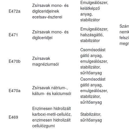
Emulgeálószer,
Zsírsavak mono- és
kelátképző
E472a
digliceridjeinek
anyag,
ecetsav-észterei
stabilizátor
Szám
Emulgeálószer,
Zsírsavak mono- és
nemk
E471
habzásgátló,
digliceridjei
felsz
stabilizátor
megn
Csomósodást
gátló anyag,
Zsírsavak
E470b
emulgeálószer,
magnéziumsói
stabilizátor,
sűrítőanyag
Csomósodást
gátló anyag,
Zsírsavak nátrium-,
E470a
emulgeálószer,
kálium- és kalciumsói
stabilizátor,
sűrítőanyag
Enzimesen hidrolizált
karboxi-metil-cellulóz,
Stabilizátor,
E469
enzimesen hidrolizált
sűrítőanyag
cellulózgumi