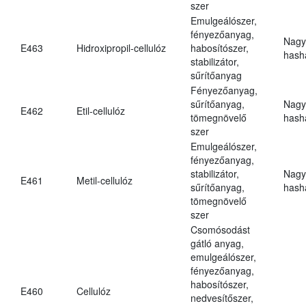
szer
Emulgeálószer,
fényezőanyag,
Nagy
E463
Hidroxipropil-cellulóz
habosítószer,
hasha
stabilizátor,
sűrítőanyag
Fényezőanyag,
sűrítőanyag,
Nagy
E462
Etil-cellulóz
tömegnövelő
hasha
szer
Emulgeálószer,
fényezőanyag,
stabilizátor,
Nagy
E461
Metil-cellulóz
sűrítőanyag,
hasha
tömegnövelő
szer
Csomósodást
gátló anyag,
emulgeálószer,
fényezőanyag,
habosítószer,
E460
Cellulóz
nedvesítőszer,