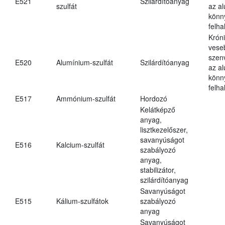
E521
Szilárdítóanyag
szulfát
az a
könn
felh
Krón
vese
szen
E520
Alumínium-szulfát
Szilárdítóanyag
az a
könn
felh
E517
Ammónium-szulfát
Hordozó
Kelátképző
anyag,
lisztkezelőszer,
savanyúságot
E516
Kalcium-szulfát
szabályozó
anyag,
stabilizátor,
szilárdítóanyag
Savanyúságot
E515
Kálium-szulfátok
szabályozó
anyag
Savanyúságot