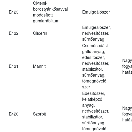
Oktenil-
borostyánkősavval
E423
Emulgeálószer
módosított
gumiarábikum
Emulgeálószer,
E422
Glicerin
nedvesítőszer,
sűrítőanyag
Csomósodást
gátló anyag,
édesítőszer,
Nagy
nedvesítőszer,
E421
Mannit
fogy
stabilizátor,
hatá
sűrítőanyag,
tömegnövelő
szer
Édesítőszer,
kelátképző
anyag,
Nagy
nedvesítőszer,
E420
Szorbit
fogy
stabilizátor,
hatá
sűrítőanyag,
tömegnövelő