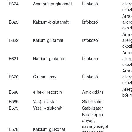
E624
Ammónium-glutamát
Ízfokozó
aller
okoz
Arra
E623
Kalcium-diglutamát
Ízfokozó
aller
okoz
Arra
E622
Kálium-glutamát
Ízfokozó
aller
okoz
Arra
E621
Nátrium-glutamát
Ízfokozó
aller
okoz
Arra
E620
Glutaminsav
Ízfokozó
aller
okoz
Aller
E586
4-hexil-rezorcin
Antioxidáns
bőrir
E585
Vas(II)-laktát
Stabilizátor
E579
Vas(II)-glükonát
Stabilizátor
Kelátképző
anyag,
savanyúságot
E578
Kalcium-glükonát
szabályozó