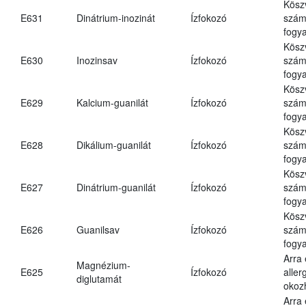
Kösz
E631
Dinátrium-inozinát
Ízfokozó
számá
fogya
Kösz
E630
Inozinsav
Ízfokozó
számá
fogya
Kösz
E629
Kalcium-guanilát
Ízfokozó
számá
fogya
Kösz
E628
Dikálium-guanilát
Ízfokozó
számá
fogya
Kösz
E627
Dinátrium-guanilát
Ízfokozó
számá
fogya
Kösz
E626
Guanilsav
Ízfokozó
számá
fogya
Arra
Magnézium-
E625
Ízfokozó
aller
diglutamát
okoz
Arra