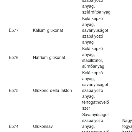
anyag,
szilárdítóanyag
Kelátképző
anyag,
E577
Kálium-glükonát
savanyúságot
szabályozó
anyag
Kelátképző
anyag,
E576
Nátrium-glükonát
stabilizátor,
sűrítőanyag
Kelátképző
anyag,
savanyúságot
E575
Glükono-delta-lakton
szabályozó
anyag,
térfogatnövelő
szer
Savanyúságot
szabályozó
Nagy
E574
Glükonsav
anyag,
fogy
térfogatnövelő
hatá