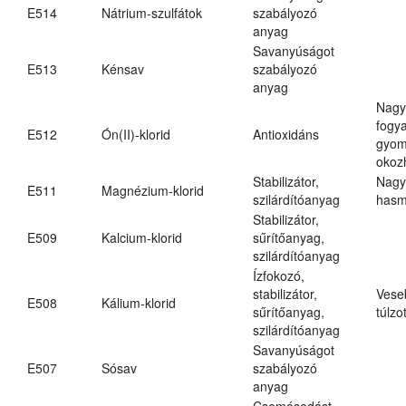
E514
Nátrium-szulfátok
szabályozó
anyag
Savanyúságot
E513
Kénsav
szabályozó
anyag
Nagy
fogy
E512
Ón(II)-klorid
Antioxidáns
gyom
okoz
Stabilizátor,
Nagy
E511
Magnézium-klorid
szilárdítóanyag
hasm
Stabilizátor,
E509
Kalcium-klorid
sűrítőanyag,
szilárdítóanyag
Ízfokozó,
stabilizátor,
Vese
E508
Kálium-klorid
sűrítőanyag,
túlzo
szilárdítóanyag
Savanyúságot
E507
Sósav
szabályozó
anyag
Csomósodást