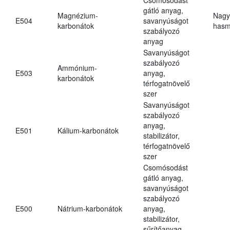
gátló anyag,
Magnézium-
Nagy
E504
savanyúságot
karbonátok
hasm
szabályozó
anyag
Savanyúságot
szabályozó
Ammónium-
E503
anyag,
karbonátok
térfogatnövelő
szer
Savanyúságot
szabályozó
anyag,
E501
Kálium-karbonátok
stabilizátor,
térfogatnövelő
szer
Csomósodást
gátló anyag,
savanyúságot
szabályozó
E500
Nátrium-karbonátok
anyag,
stabilizátor,
sűrítőanyag,