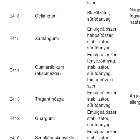
szer
Nagy
Stabilizátor,
E418
Gellángumi
fogy
sűrítőanyag
hatá
Emulgeálószer,
habosítószer,
E415
Xantángumi
stabilizátor,
sűrítőanyag
Emulgeálószer,
fényezőanyag,
Gumiarábikum
stabilizátor,
E414
(akácmézga)
sűrítőanyag,
tömegnövelő
szer
Emulgeálószer,
Arra
E413
Tragantmézga
stabilizátor,
aller
sűrítőanyag
Emulgeálószer,
E412
Guargumi
stabilizátor,
sűrítőanyag
Emulgeálószer,
E410
Szentjánoskenyérliszt
stabilizátor,