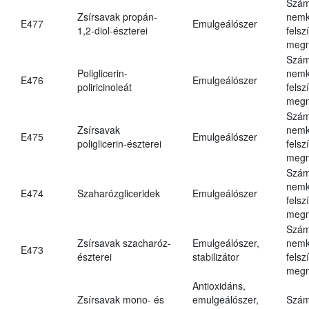
Szám
Zsírsavak propán-
nemk
E477
Emulgeálószer
1,2-diol-észterei
felsz
megn
Szám
Poliglicerin-
nemk
E476
Emulgeálószer
poliricinoleát
felsz
megn
Szám
Zsírsavak
nemk
E475
Emulgeálószer
poliglicerin-észterei
felsz
megn
Szám
nemk
E474
Szaharózgliceridek
Emulgeálószer
felsz
megn
Szám
Zsírsavak szacharóz-
Emulgeálószer,
nemk
E473
észterei
stabilizátor
felsz
megn
Antioxidáns,
Zsírsavak mono- és
emulgeálószer,
Szám