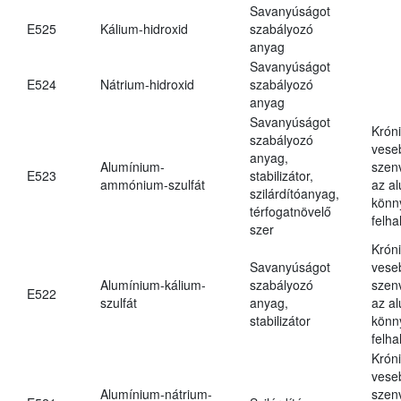
Savanyúságot
E525
Kálium-hidroxid
szabályozó
anyag
Savanyúságot
E524
Nátrium-hidroxid
szabályozó
anyag
Savanyúságot
Krón
szabályozó
vese
anyag,
Alumínium-
szen
E523
stabilizátor,
ammónium-szulfát
az a
szilárdítóanyag,
könn
térfogatnövelő
felh
szer
Krón
Savanyúságot
vese
Alumínium-kálium-
szabályozó
szen
E522
szulfát
anyag,
az a
stabilizátor
könn
felh
Krón
vese
Alumínium-nátrium-
szen