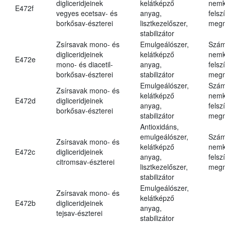
digliceridjeinek
kelátképző
nemk
E472f
vegyes ecetsav- és
anyag,
felsz
borkősav-észterei
lisztkezelőszer,
megn
stabilizátor
Zsírsavak mono- és
Emulgeálószer,
Szám
digliceridjeinek
kelátképző
nemk
E472e
mono- és diacetil-
anyag,
felsz
borkősav-észterei
stabilizátor
megn
Emulgeálószer,
Szám
Zsírsavak mono- és
kelátképző
nemk
E472d
digliceridjeinek
anyag,
felsz
borkősav-észterei
stabilizátor
megn
Antioxidáns,
emulgeálószer,
Szám
Zsírsavak mono- és
kelátképző
nemk
E472c
digliceridjeinek
anyag,
felsz
citromsav-észterei
lisztkezelőszer,
megn
stabilizátor
Emulgeálószer,
Zsírsavak mono- és
kelátképző
E472b
digliceridjeinek
anyag,
tejsav-észterei
stabilizátor