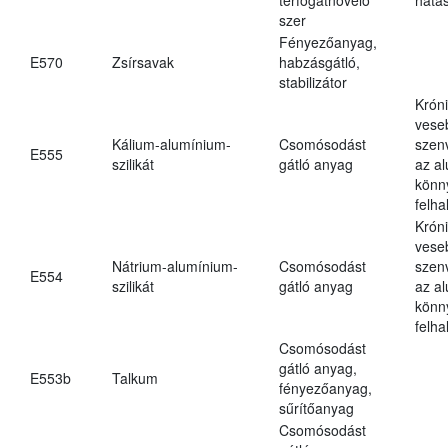
szer
Fényezőanyag,
E570
Zsírsavak
habzásgátló,
stabilizátor
Krón
vese
Kálium-alumínium-
Csomósodást
szen
E555
szilikát
gátló anyag
az a
könn
felh
Krón
vese
Nátrium-alumínium-
Csomósodást
szen
E554
szilikát
gátló anyag
az a
könn
felh
Csomósodást
gátló anyag,
E553b
Talkum
fényezőanyag,
sűrítőanyag
Csomósodást