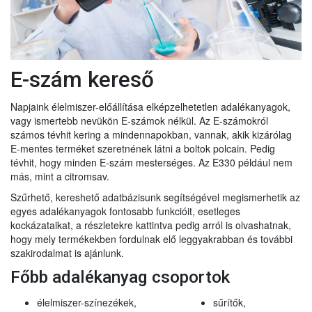
E-szám kereső
Napjaink élelmiszer-előállítása elképzelhetetlen adalékanyagok,
vagy ismertebb nevükön E-számok nélkül. Az E-számokról
számos tévhit kering a mindennapokban, vannak, akik kizárólag
E-mentes terméket szeretnének látni a boltok polcain. Pedig
tévhit, hogy minden E-szám mesterséges. Az E330 például nem
más, mint a citromsav.
Szűrhető, kereshető adatbázisunk segítségével megismerhetik az
egyes adalékanyagok fontosabb funkcióit, esetleges
kockázataikat, a részletekre kattintva pedig arról is olvashatnak,
hogy mely termékekben fordulnak elő leggyakrabban és további
szakirodalmat is ajánlunk.
Főbb adalékanyag csoportok
élelmiszer-színezékek,
sűrítők,