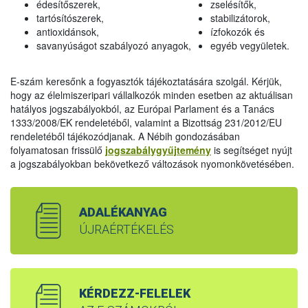
édesítőszerek,
zselésítők,
tartósítószerek,
stabilizátorok,
antioxidánsok,
ízfokozók és
savanyúságot szabályozó anyagok,
egyéb vegyületek.
E-szám keresőnk a fogyasztók tájékoztatására szolgál. Kérjük,
hogy az élelmiszeripari vállalkozók minden esetben az aktuálisan
hatályos jogszabályokból, az Európai Parlament és a Tanács
1333/2008/EK rendeletéből, valamint a Bizottság 231/2012/EU
rendeletéből tájékozódjanak. A Nébih gondozásában
folyamatosan frissülő
jogszabálygyűjtemény
is segítséget nyújt
a jogszabályokban bekövetkező változások nyomonkövetésében.
ADALÉKANYAG
ÚJRAÉRTÉKELÉS
KÉRDEZZ-FELELEK