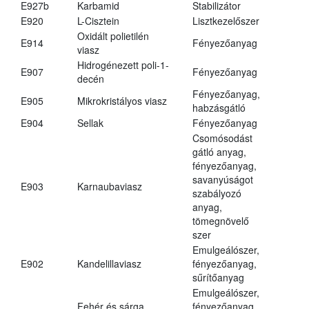
E927b
Karbamid
Stabilizátor
E920
L-Cisztein
Lisztkezelőszer
Oxidált polietilén
E914
Fényezőanyag
viasz
Hidrogénezett poli-1-
E907
Fényezőanyag
decén
Fényezőanyag,
E905
Mikrokristályos viasz
habzásgátló
E904
Sellak
Fényezőanyag
Csomósodást
gátló anyag,
fényezőanyag,
savanyúságot
E903
Karnaubaviasz
szabályozó
anyag,
tömegnövelő
szer
Emulgeálószer,
E902
Kandelillaviasz
fényezőanyag,
sűrítőanyag
Emulgeálószer,
Fehér és sárga
fényezőanyag,