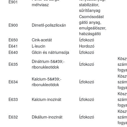
E901
méhviasz
stabilizátor,
sűrítőanyag
Csomósodást
gátló anyag,
E900
Dimetil-polisziloxán
emulgeálószer,
habzásgátló
E650
Cink-acetát
Ízfokozó
E641
L-leucin
Hordozó
E640
Glicin és nátriumsója
Ízfokozó
Kösz
Dinátrium-5&#39;-
E635
Ízfokozó
számá
ribonukleotidok
fogya
Kösz
Kalcium-5&#39;-
E634
Ízfokozó
számá
ribonukleotidok
fogya
Kösz
E633
Kalcium-inozinát
Ízfokozó
számá
fogya
Kösz
E632
Dikálium-inozinát
Ízfokozó
számá
fogya