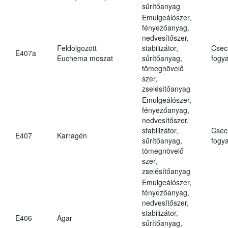
sűrítőanyag
Emulgeálószer,
fényezőanyag,
nedvesítőszer,
Feldolgozott
stabilizátor,
Csec
E407a
Euchema moszat
sűrítőanyag,
fogya
tömegnövelő
szer,
zselésítőanyag
Emulgeálószer,
fényezőanyag,
nedvesítőszer,
stabilizátor,
Csec
E407
Karragén
sűrítőanyag,
fogya
tömegnövelő
szer,
zselésítőanyag
Emulgeálószer,
fényezőanyag,
nedvesítőszer,
stabilizátor,
E406
Agar
sűrítőanyag,