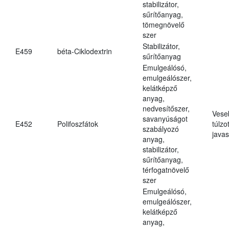
stabilizátor,
sűrítőanyag,
tömegnövelő
szer
Stabilizátor,
E459
béta-Ciklodextrin
sűrítőanyag
Emulgeálósó,
emulgeálószer,
kelátképző
anyag,
nedvesítőszer,
Vese
savanyúságot
E452
Polifoszfátok
túlzo
szabályozó
javas
anyag,
stabilizátor,
sűrítőanyag,
térfogatnövelő
szer
Emulgeálósó,
emulgeálószer,
kelátképző
anyag,