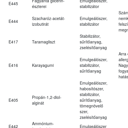
Fagyanta glicerin-
Emulgeálószer,
E445
észterei
stabilizátor
Szám
Szacharóz-acetát-
Emulgeálószer,
nemk
E444
izobutirát
stabilizátor
felsz
megn
Stabilizátor,
E417
Taramagliszt
sűrítőanyag,
zselésítőanyag
Arra
Emulgeálószer,
aller
E416
Karayagumi
stabilizátor,
Nagy
sűrítőanyag
fogy
hatá
Emulgeálószer,
habosítószer,
stabilizátor,
Propán-1,2-diol-
E405
sűrítőanyag,
alginát
tömegnövelő
szer,
zselésítőanyag
Ammónium-
E442
Emulgeálószer