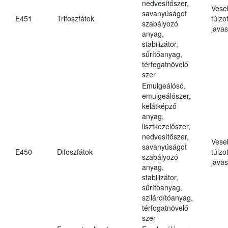
nedvesítőszer,
Vese
savanyúságot
E451
Trifoszfátok
túlzo
szabályozó
javas
anyag,
stabilizátor,
sűrítőanyag,
térfogatnövelő
szer
Emulgeálósó,
emulgeálószer,
kelátképző
anyag,
lisztkezelőszer,
nedvesítőszer,
Vese
savanyúságot
E450
Difoszfátok
túlzo
szabályozó
javas
anyag,
stabilizátor,
sűrítőanyag,
szilárdítóanyag,
térfogatnövelő
szer