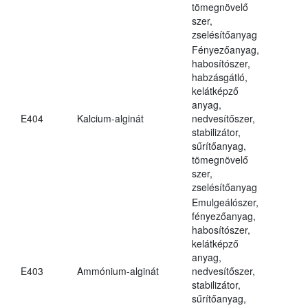
tömegnövelő
szer,
zselésítőanyag
Fényezőanyag,
habosítószer,
habzásgátló,
kelátképző
anyag,
E404
Kalcium-alginát
nedvesítőszer,
stabilizátor,
sűrítőanyag,
tömegnövelő
szer,
zselésítőanyag
Emulgeálószer,
fényezőanyag,
habosítószer,
kelátképző
anyag,
E403
Ammónium-alginát
nedvesítőszer,
stabilizátor,
sűrítőanyag,