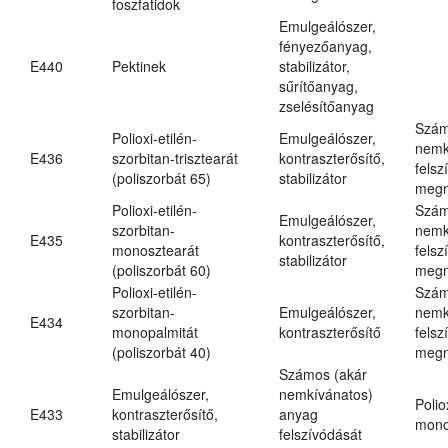
foszfatidok
Emulgeálószer,
fényezőanyag,
E440
Pektinek
stabilizátor,
sűrítőanyag,
zselésítőanyag
Szám
Polioxi-etilén-
Emulgeálószer,
nemk
E436
szorbitan-trisztearát
kontraszterősítő,
felsz
(poliszorbát 65)
stabilizátor
megn
Polioxi-etilén-
Szám
Emulgeálószer,
szorbitan-
nemk
E435
kontraszterősítő,
monosztearát
felsz
stabilizátor
(poliszorbát 60)
megn
Polioxi-etilén-
Szám
szorbitan-
Emulgeálószer,
nemk
E434
monopalmitát
kontraszterősítő
felsz
(poliszorbát 40)
megn
Számos (akár
Emulgeálószer,
nemkívánatos)
Polio
E433
kontraszterősítő,
anyag
mono
stabilizátor
felszívódását