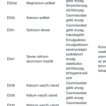
gátló anyag,
E553a
Magnézium-szilikát
fényezőanyag,
sűrítőanyag
Csomósodást
E552
Kalcium-szilikát
gátló anyag
Csomósodást
E551
Szilícium-dioxid
gátló anyag,
habzásgátló
Emulgeálósó,
emulgeálószer,
Krón
savanyúságot
vese
szabályozó
Savas nátrium-
szen
E541
anyag,
alumínium-foszfát
az a
stabilizátor,
könn
sűrítőanyag,
felh
térfogatnövelő
szer
Csomósodást
E538
Kalcium-vas(II)-cianid
gátló anyag
Csomósodást
E536
Kálium-vas(II)-cianid
gátló anyag
Csomósodást
E535
Nátrium-vas(II)-cianid