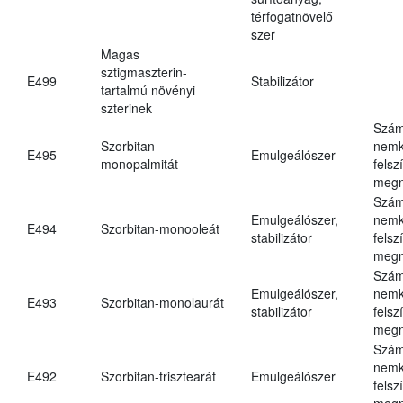
térfogatnövelő
szer
Magas
sztigmaszterin-
E499
Stabilizátor
tartalmú növényi
szterinek
Szám
Szorbitan-
nemk
E495
Emulgeálószer
monopalmitát
felsz
megn
Szám
Emulgeálószer,
nemk
E494
Szorbitan-monooleát
stabilizátor
felsz
megn
Szám
Emulgeálószer,
nemk
E493
Szorbitan-monolaurát
stabilizátor
felsz
megn
Szám
nemk
E492
Szorbitan-trisztearát
Emulgeálószer
felsz
megn