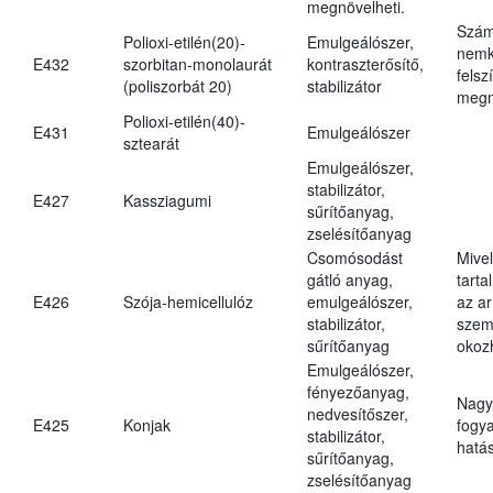
megnövelheti.
Szám
Polioxi-etilén(20)-
Emulgeálószer,
nemk
E432
szorbitan-monolaurát
kontraszterősítő,
felsz
(poliszorbát 20)
stabilizátor
megn
Polioxi-etilén(40)-
E431
Emulgeálószer
sztearát
Emulgeálószer,
stabilizátor,
E427
Kassziagumi
sűrítőanyag,
zselésítőanyag
Csomósodást
Mive
gátló anyag,
tarta
E426
Szója-hemicellulóz
emulgeálószer,
az ar
stabilizátor,
szem
sűrítőanyag
okoz
Emulgeálószer,
fényezőanyag,
Nagy
nedvesítőszer,
E425
Konjak
fogy
stabilizátor,
hatá
sűrítőanyag,
zselésítőanyag