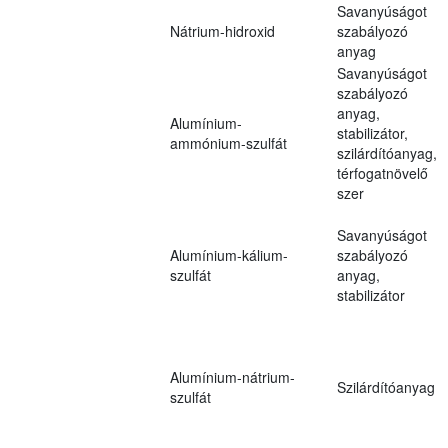
Savanyúságot
Nátrium-hidroxid
szabályozó
anyag
Savanyúságot
szabályozó
anyag,
Alumínium-
stabilizátor,
ammónium-szulfát
szilárdítóanyag,
térfogatnövelő
szer
Savanyúságot
Alumínium-kálium-
szabályozó
szulfát
anyag,
stabilizátor
Alumínium-nátrium-
Szilárdítóanyag
szulfát