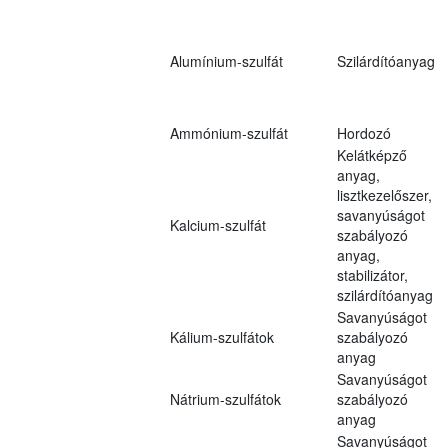
Alumínium-szulfát
Szilárdítóanyag
Ammónium-szulfát
Hordozó
Kelátképző
anyag,
lisztkezelőszer,
savanyúságot
Kalcium-szulfát
szabályozó
anyag,
stabilizátor,
szilárdítóanyag
Savanyúságot
Kálium-szulfátok
szabályozó
anyag
Savanyúságot
Nátrium-szulfátok
szabályozó
anyag
Savanyúságot