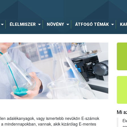
ÉLELMISZER
NÖVÉNY
ÁTFOGÓ TÉMÁK
KA
Mi a
tetlen adalékanyagok, vagy ismertebb nevükön E-számok
Él
ng a mindennapokban, vannak, akik kizárólag E-mentes
an