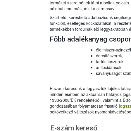
terméket szeretnének látni a boltok polcai
például nem más, mint a citromsav.
Szűrhető, kereshető adatbázisunk segítsé
funkcióit, esetleges kockázataikat, a részlet
termékekben fordulnak elő leggyakrabban és
Főbb adalékanyag csopo
élelmiszer-színezé
édesítőszerek,
tartósítószerek,
antioxidánsok,
savanyúságot szab
E-szám keresőnk a fogyasztók tájékoztatásár
minden esetben az aktuálisan hatályos jog
1333/2008/EK rendeletéből, valamint a Bizo
gondozásában folyamatosan frissülő
jogsz
bekövetkező változások nyomonkövetésébe
E-szám kereső