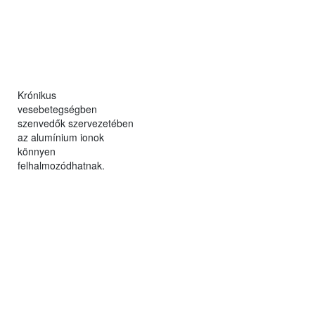
Krónikus
vesebetegségben
szenvedők szervezetében
az alumínium ionok
könnyen
felhalmozódhatnak.