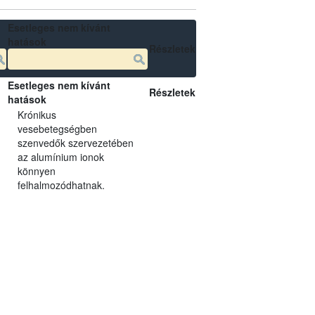
Esetleges nem kívánt
hatások
Részletek
Esetleges nem kívánt
Részletek
hatások
Krónikus
vesebetegségben
szenvedők szervezetében
az alumínium ionok
könnyen
felhalmozódhatnak.