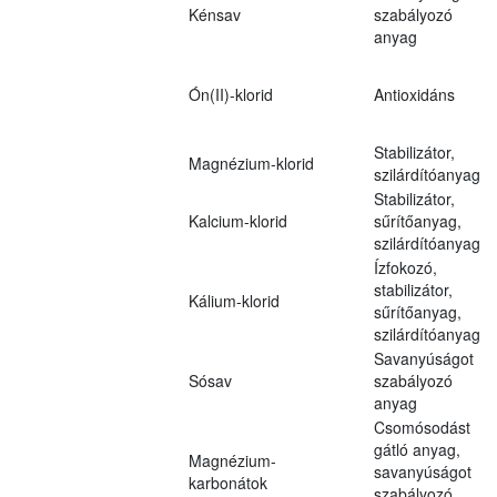
Kénsav
szabályozó
anyag
Ón(II)-klorid
Antioxidáns
Stabilizátor,
Magnézium-klorid
szilárdítóanyag
Stabilizátor,
Kalcium-klorid
sűrítőanyag,
szilárdítóanyag
Ízfokozó,
stabilizátor,
Kálium-klorid
sűrítőanyag,
szilárdítóanyag
Savanyúságot
Sósav
szabályozó
anyag
Csomósodást
gátló anyag,
Magnézium-
savanyúságot
karbonátok
szabályozó