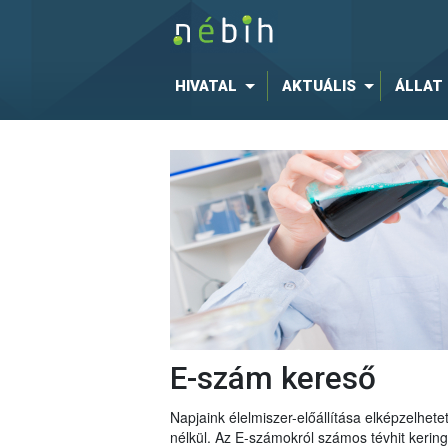
HIVATAL
AKTUÁLIS
ÁLLAT
E-szám kereső
Napjaink élelmiszer-előállítása elképzelhe
nélkül. Az E-számokról számos tévhit keri