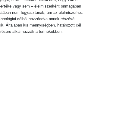
pértéke vagy sem – élelmiszerként önmagában
talában nem fogyasztanak, ám az élelmiszerhez
chnológiai célból hozzáadva annak részévé
lik. Általában kis mennyiségben, határozott cél
érésére alkalmazzák a termékekben.