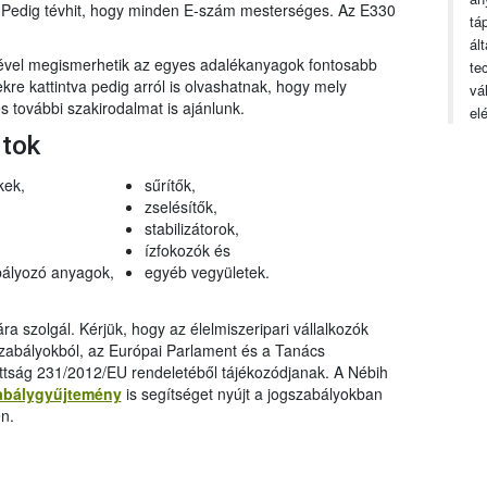
n. Pedig tévhit, hogy minden E-szám mesterséges. Az E330
tá
ál
gével megismerhetik az egyes adalékanyagok fontosabb
te
ekre kattintva pedig arról is olvashatnak, hogy mely
vá
 további szakirodalmat is ajánlunk.
el
rtok
kek,
sűrítők,
zselésítők,
stabilizátorok,
ízfokozók és
ályozó anyagok,
egyéb vegyületek.
a szolgál. Kérjük, hogy az élelmiszeripari vállalkozók
szabályokból, az Európai Parlament és a Tanács
ttság 231/2012/EU rendeletéből tájékozódjanak. A Nébih
abálygyűjtemény
is segítséget nyújt a jogszabályokban
n.