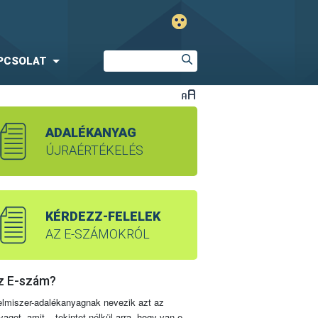
PCSOLAT
ADALÉKANYAG
ÚJRAÉRTÉKELÉS
KÉRDEZZ-FELELEK
AZ E-SZÁMOKRÓL
z E-szám?
elmiszer-adalékanyagnak nevezik azt az
yagot, amit – tekintet nélkül arra, hogy van-e