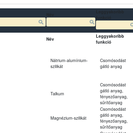
Leggyakoribb
Név
funkció
Leggyakoribb
Név
funkció
Nátrium-alumínium-
Csomósodást
szilikát
gátló anyag
Csomósodást
gátló anyag,
Talkum
fényezőanyag,
sűrítőanyag
Csomósodást
gátló anyag,
Magnézium-szilikát
fényezőanyag,
sűrítőanyag