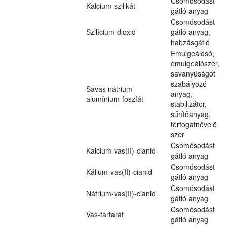
Csomósodást
Kalcium-szilikát
gátló anyag
Csomósodást
Szilícium-dioxid
gátló anyag,
habzásgátló
Emulgeálósó,
emulgeálószer,
savanyúságot
szabályozó
Savas nátrium-
anyag,
alumínium-foszfát
stabilizátor,
sűrítőanyag,
térfogatnövelő
szer
Csomósodást
Kalcium-vas(II)-cianid
gátló anyag
Csomósodást
Kálium-vas(II)-cianid
gátló anyag
Csomósodást
Nátrium-vas(II)-cianid
gátló anyag
Csomósodást
Vas-tartarát
gátló anyag