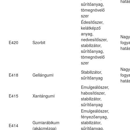
hatá
sűrítőanyag,
tömegnövelő
szer
Édesítőszer,
kelátképző
anyag,
Nagy
nedvesítőszer,
E420
Szorbit
fogy
stabilizátor,
hatá
sűrítőanyag,
tömegnövelő
szer
Nagy
Stabilizátor,
E418
Gellángumi
fogy
sűrítőanyag
hatá
Emulgeálószer,
habosítószer,
E415
Xantángumi
stabilizátor,
sűrítőanyag
Emulgeálószer,
fényezőanyag,
Gumiarábikum
stabilizátor,
E414
(akácmézga)
sűrítőanyag,