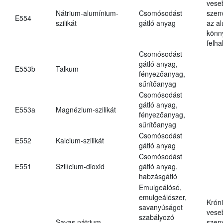
vese
Nátrium-alumínium-
Csomósodást
szen
E554
szilikát
gátló anyag
az a
könn
felh
Csomósodást
gátló anyag,
E553b
Talkum
fényezőanyag,
sűrítőanyag
Csomósodást
gátló anyag,
E553a
Magnézium-szilikát
fényezőanyag,
sűrítőanyag
Csomósodást
E552
Kalcium-szilikát
gátló anyag
Csomósodást
E551
Szilícium-dioxid
gátló anyag,
habzásgátló
Emulgeálósó,
emulgeálószer,
Krón
savanyúságot
vese
szabályozó
Savas nátrium-
szen