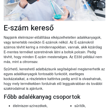
E-szám kereső
Napjaink élelmiszer-előállítása elképzelhetetlen adalékanyagok,
vagy ismertebb nevükön E-számok nélkül. Az E-számokról
számos tévhit kering a mindennapokban, vannak, akik kizárólag
E-mentes terméket szeretnének látni a boltok polcain. Pedig
tévhit, hogy minden E-szám mesterséges. Az E330 például nem
más, mint a citromsav.
Szűrhető, kereshető adatbázisunk segítségével megismerhetik az
egyes adalékanyagok fontosabb funkcióit, esetleges
kockázataikat, a részletekre kattintva pedig arról is olvashatnak,
hogy mely termékekben fordulnak elő leggyakrabban és további
szakirodalmat is ajánlunk.
Főbb adalékanyag csoportok
élelmiszer-színezékek,
sűrítők,