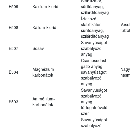
Stabilizátor,
E509
Kalcium-klorid
sűrítőanyag,
szilárdítóanyag
Ízfokozó,
stabilizátor,
Vese
E508
Kálium-klorid
sűrítőanyag,
túlzo
szilárdítóanyag
Savanyúságot
E507
Sósav
szabályozó
anyag
Csomósodást
gátló anyag,
Magnézium-
Nagy
E504
savanyúságot
karbonátok
hasm
szabályozó
anyag
Savanyúságot
szabályozó
Ammónium-
E503
anyag,
karbonátok
térfogatnövelő
szer
Savanyúságot
szabályozó