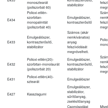
monosztearát
felsz
stabilizátor
(poliszorbát 60)
megn
Polioxi-etilén-
Szám
szorbitan-
Emulgeálószer,
nemk
E434
monopalmitát
kontraszterősítő
felsz
(poliszorbát 40)
megn
Számos (akár
Emulgeálószer,
nemkívánatos)
Polio
E433
kontraszterősítő,
anyag
mono
stabilizátor
felszívódását
megnövelheti.
Szám
Polioxi-etilén(20)-
Emulgeálószer,
nemk
E432
szorbitan-monolaurát
kontraszterősítő,
felsz
(poliszorbát 20)
stabilizátor
megn
Polioxi-etilén(40)-
E431
Emulgeálószer
sztearát
Emulgeálószer,
stabilizátor,
E427
Kassziagumi
sűrítőanyag,
zselésítőanyag
Csomósodást
Mive