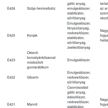
gátló anyag,
tarta
E426
Szója-hemicellulóz
emulgeálószer,
az ar
stabilizátor,
szem
sűrítőanyag
okoz
Emulgeálószer,
fényezőanyag,
Nagy
nedvesítőszer,
E425
Konjak
fogy
stabilizátor,
hatá
sűrítőanyag,
zselésítőanyag
Oktenil-
borostyánkősavval
E423
Emulgeálószer
módosított
gumiarábikum
Emulgeálószer,
E422
Glicerin
nedvesítőszer,
sűrítőanyag
Csomósodást
gátló anyag,
édesítőszer,
Nagy
nedvesítőszer,
E421
Mannit
fogy
stabilizátor,