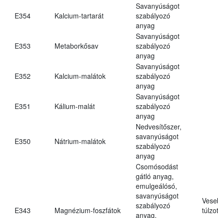
Savanyúságot
E354
Kalcium-tartarát
szabályozó
anyag
Savanyúságot
E353
Metaborkősav
szabályozó
anyag
Savanyúságot
E352
Kalcium-malátok
szabályozó
anyag
Savanyúságot
E351
Kálium-malát
szabályozó
anyag
Nedvesítőszer,
savanyúságot
E350
Nátrium-malátok
szabályozó
anyag
Csomósodást
gátló anyag,
emulgeálósó,
savanyúságot
Vese
szabályozó
E343
Magnézium-foszfátok
túlzo
anyag,