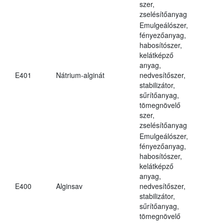
szer,
zselésítőanyag
Emulgeálószer,
fényezőanyag,
habosítószer,
kelátképző
anyag,
E401
Nátrium-alginát
nedvesítőszer,
stabilizátor,
sűrítőanyag,
tömegnövelő
szer,
zselésítőanyag
Emulgeálószer,
fényezőanyag,
habosítószer,
kelátképző
anyag,
E400
Alginsav
nedvesítőszer,
stabilizátor,
sűrítőanyag,
tömegnövelő