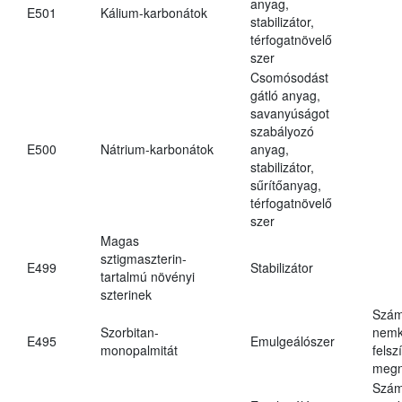
anyag,
E501
Kálium-karbonátok
stabilizátor,
térfogatnövelő
szer
Csomósodást
gátló anyag,
savanyúságot
szabályozó
E500
Nátrium-karbonátok
anyag,
stabilizátor,
sűrítőanyag,
térfogatnövelő
szer
Magas
sztigmaszterin-
E499
Stabilizátor
tartalmú növényi
szterinek
Szám
Szorbitan-
nemk
E495
Emulgeálószer
monopalmitát
felsz
megn
Szám