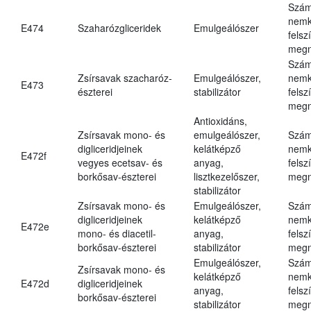
Szám
nemk
E474
Szaharózgliceridek
Emulgeálószer
felsz
megn
Szám
Zsírsavak szacharóz-
Emulgeálószer,
nemk
E473
észterei
stabilizátor
felsz
megn
Antioxidáns,
Zsírsavak mono- és
emulgeálószer,
Szám
digliceridjeinek
kelátképző
nemk
E472f
vegyes ecetsav- és
anyag,
felsz
borkősav-észterei
lisztkezelőszer,
megn
stabilizátor
Zsírsavak mono- és
Emulgeálószer,
Szám
digliceridjeinek
kelátképző
nemk
E472e
mono- és diacetil-
anyag,
felsz
borkősav-észterei
stabilizátor
megn
Emulgeálószer,
Szám
Zsírsavak mono- és
kelátképző
nemk
E472d
digliceridjeinek
anyag,
felsz
borkősav-észterei
stabilizátor
megn