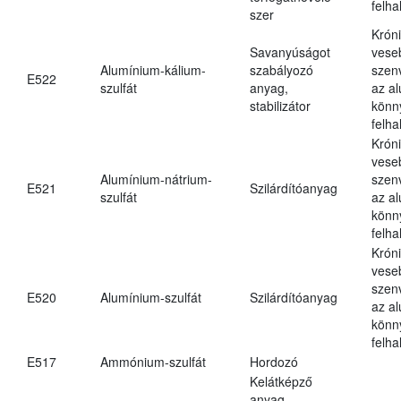
felh
szer
Krón
Savanyúságot
vese
Alumínium-kálium-
szabályozó
szen
E522
szulfát
anyag,
az a
stabilizátor
könn
felh
Krón
vese
Alumínium-nátrium-
szen
E521
Szilárdítóanyag
szulfát
az a
könn
felh
Krón
vese
szen
E520
Alumínium-szulfát
Szilárdítóanyag
az a
könn
felh
E517
Ammónium-szulfát
Hordozó
Kelátképző
anyag,