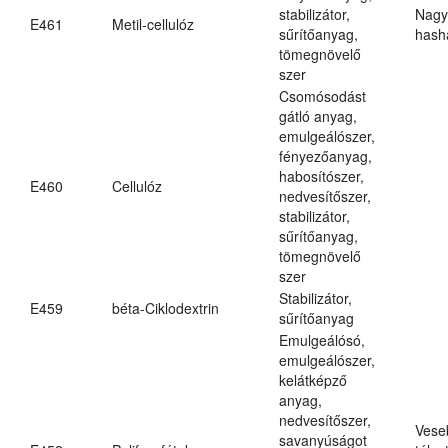
stabilizátor,
Nagy
E461
Metil-cellulóz
sűrítőanyag,
hasha
tömegnövelő
szer
Csomósodást
gátló anyag,
emulgeálószer,
fényezőanyag,
habosítószer,
E460
Cellulóz
nedvesítőszer,
stabilizátor,
sűrítőanyag,
tömegnövelő
szer
Stabilizátor,
E459
béta-Ciklodextrin
sűrítőanyag
Emulgeálósó,
emulgeálószer,
kelátképző
anyag,
nedvesítőszer,
Vese
savanyúságot