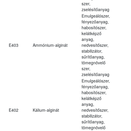
szer,
zselésítőanyag
Emulgeálószer,
fényezőanyag,
habosítószer,
kelátképző
anyag,
E403
Ammónium-alginát
nedvesítőszer,
stabilizátor,
sűrítőanyag,
tömegnövelő
szer,
zselésítőanyag
Emulgeálószer,
fényezőanyag,
habosítószer,
kelátképző
anyag,
E402
Kálium-alginát
nedvesítőszer,
stabilizátor,
sűrítőanyag,
tömegnövelő