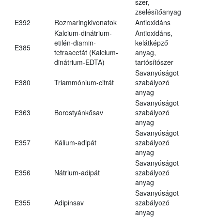
szer,
zselésítőanyag
E392
Rozmaringkivonatok
Antioxidáns
Kalcium-dinátrium-
Antioxidáns,
etilén-diamin-
kelátképző
E385
tetraacetát (Kalcium-
anyag,
dinátrium-EDTA)
tartósítószer
Savanyúságot
E380
Triammónium-citrát
szabályozó
anyag
Savanyúságot
E363
Borostyánkősav
szabályozó
anyag
Savanyúságot
E357
Kálium-adipát
szabályozó
anyag
Savanyúságot
E356
Nátrium-adipát
szabályozó
anyag
Savanyúságot
E355
Adipinsav
szabályozó
anyag