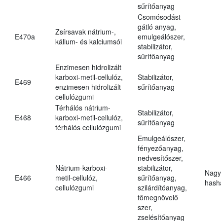
sűrítőanyag
Csomósodást
gátló anyag,
Zsírsavak nátrium-,
E470a
emulgeálószer,
kálium- és kalciumsói
stabilizátor,
sűrítőanyag
Enzimesen hidrolizált
karboxi-metil-cellulóz,
Stabilizátor,
E469
enzimesen hidrolizált
sűrítőanyag
cellulózgumi
Térhálós nátrium-
Stabilizátor,
E468
karboxi-metil-cellulóz,
sűrítőanyag
térhálós cellulózgumi
Emulgeálószer,
fényezőanyag,
nedvesítőszer,
Nátrium-karboxi-
stabilizátor,
Nagy
E466
metil-cellulóz,
sűrítőanyag,
hasha
cellulózgumi
szilárdítóanyag,
tömegnövelő
szer,
zselésítőanyag