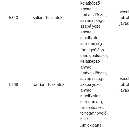
kelátképző
anyag,
Vese
nedvesítőszer,
E340
Kálium-foszfátok
túlzo
savanyúságot
javas
szabályozó
anyag,
stabilizátor,
sűrítőanyag
Emulgeálósó,
emulgeálószer,
kelátképző
anyag,
nedvesítőszer,
savanyúságot
Vese
E339
Nátrium-foszfátok
szabályozó
túlzo
anyag,
javas
stabilizátor,
sűrítőanyag,
tartósítószer,
térfogatnövelő
szer
Antioxidáns,