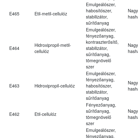
Emulgeálószer,
habosítószer,
Nagy
E465
Etil-metil-cellulóz
stabilizátor,
hasha
sűrítőanyag
Emulgeálószer,
fényezőanyag,
kontraszterősítő,
Hidroxipropil-metil-
Nagy
E464
stabilizátor,
cellulóz
hasha
sűrítőanyag,
tömegnövelő
szer
Emulgeálószer,
fényezőanyag,
Nagy
E463
Hidroxipropil-cellulóz
habosítószer,
hasha
stabilizátor,
sűrítőanyag
Fényezőanyag,
sűrítőanyag,
Nagy
E462
Etil-cellulóz
tömegnövelő
hasha
szer
Emulgeálószer,
fényezőanyag,