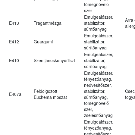
tömegnövelő
szer
Emulgeálószer,
Arra
E413
Tragantmézga
stabilizátor,
aller
sűrítőanyag
Emulgeálószer,
E412
Guargumi
stabilizátor,
sűrítőanyag
Emulgeálószer,
E410
Szentjánoskenyérliszt
stabilizátor,
sűrítőanyag
Emulgeálószer,
fényezőanyag,
nedvesítőszer,
Feldolgozott
stabilizátor,
Csec
E407a
Euchema moszat
sűrítőanyag,
fogya
tömegnövelő
szer,
zselésítőanyag
Emulgeálószer,
fényezőanyag,
nedvesítőszer,