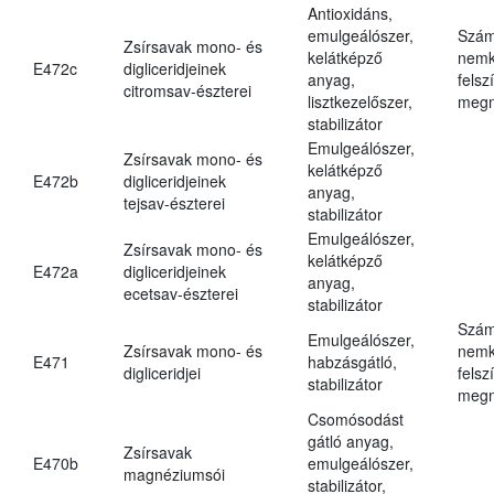
Antioxidáns,
emulgeálószer,
Szám
Zsírsavak mono- és
kelátképző
nemk
E472c
digliceridjeinek
anyag,
felsz
citromsav-észterei
lisztkezelőszer,
megn
stabilizátor
Emulgeálószer,
Zsírsavak mono- és
kelátképző
E472b
digliceridjeinek
anyag,
tejsav-észterei
stabilizátor
Emulgeálószer,
Zsírsavak mono- és
kelátképző
E472a
digliceridjeinek
anyag,
ecetsav-észterei
stabilizátor
Szám
Emulgeálószer,
Zsírsavak mono- és
nemk
E471
habzásgátló,
digliceridjei
felsz
stabilizátor
megn
Csomósodást
gátló anyag,
Zsírsavak
E470b
emulgeálószer,
magnéziumsói
stabilizátor,