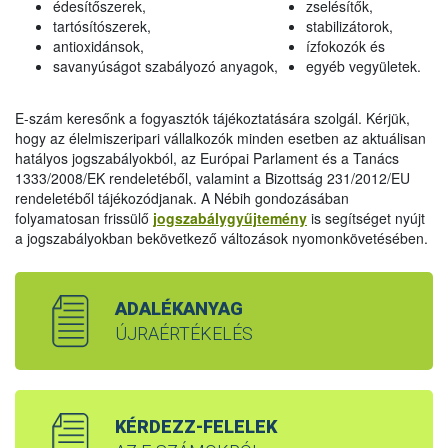
édesítőszerek,
zselésítők,
tartósítószerek,
stabilizátorok,
antioxidánsok,
ízfokozók és
savanyúságot szabályozó anyagok,
egyéb vegyületek.
E-szám keresőnk a fogyasztók tájékoztatására szolgál. Kérjük,
hogy az élelmiszeripari vállalkozók minden esetben az aktuálisan
hatályos jogszabályokból, az Európai Parlament és a Tanács
1333/2008/EK rendeletéből, valamint a Bizottság 231/2012/EU
rendeletéből tájékozódjanak. A Nébih gondozásában
folyamatosan frissülő
jogszabálygyűjtemény
is segítséget nyújt
a jogszabályokban bekövetkező változások nyomonkövetésében.
ADALÉKANYAG
ÚJRAÉRTÉKELÉS
KÉRDEZZ-FELELEK