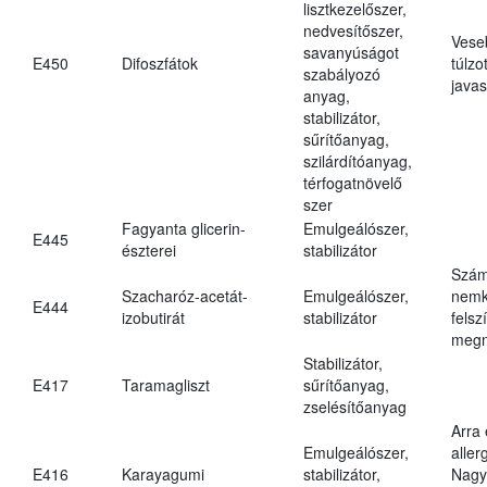
lisztkezelőszer,
nedvesítőszer,
Vese
savanyúságot
E450
Difoszfátok
túlzo
szabályozó
javas
anyag,
stabilizátor,
sűrítőanyag,
szilárdítóanyag,
térfogatnövelő
szer
Fagyanta glicerin-
Emulgeálószer,
E445
észterei
stabilizátor
Szám
Szacharóz-acetát-
Emulgeálószer,
nemk
E444
izobutirát
stabilizátor
felsz
megn
Stabilizátor,
E417
Taramagliszt
sűrítőanyag,
zselésítőanyag
Arra
Emulgeálószer,
aller
E416
Karayagumi
stabilizátor,
Nagy