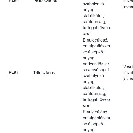
E452
Polifoszfátok
túlzo
szabályozó
javas
anyag,
stabilizátor,
sűrítőanyag,
térfogatnövelő
szer
Emulgeálósó,
emulgeálószer,
kelátképző
anyag,
nedvesítőszer,
Vese
savanyúságot
E451
Trifoszfátok
túlzo
szabályozó
javas
anyag,
stabilizátor,
sűrítőanyag,
térfogatnövelő
szer
Emulgeálósó,
emulgeálószer,
kelátképző
anyag,