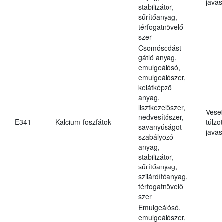
javas
stabilizátor,
sűrítőanyag,
térfogatnövelő
szer
Csomósodást
gátló anyag,
emulgeálósó,
emulgeálószer,
kelátképző
anyag,
lisztkezelőszer,
Vese
nedvesítőszer,
E341
Kalcium-foszfátok
túlzo
savanyúságot
javas
szabályozó
anyag,
stabilizátor,
sűrítőanyag,
szilárdítóanyag,
térfogatnövelő
szer
Emulgeálósó,
emulgeálószer,