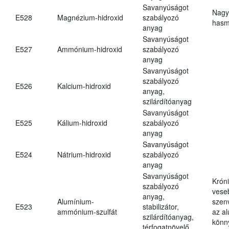
Savanyúságot
Nagy
E528
Magnézium-hidroxid
szabályozó
hasm
anyag
Savanyúságot
E527
Ammónium-hidroxid
szabályozó
anyag
Savanyúságot
szabályozó
E526
Kalcium-hidroxid
anyag,
szilárdítóanyag
Savanyúságot
E525
Kálium-hidroxid
szabályozó
anyag
Savanyúságot
E524
Nátrium-hidroxid
szabályozó
anyag
Savanyúságot
Krón
szabályozó
vese
anyag,
Alumínium-
szen
E523
stabilizátor,
ammónium-szulfát
az a
szilárdítóanyag,
könn
térfogatnövelő