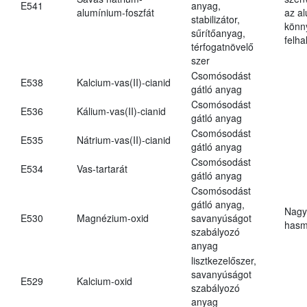
E541
anyag,
alumínium-foszfát
az a
stabilizátor,
könn
sűrítőanyag,
felh
térfogatnövelő
szer
Csomósodást
E538
Kalcium-vas(II)-cianid
gátló anyag
Csomósodást
E536
Kálium-vas(II)-cianid
gátló anyag
Csomósodást
E535
Nátrium-vas(II)-cianid
gátló anyag
Csomósodást
E534
Vas-tartarát
gátló anyag
Csomósodást
gátló anyag,
Nagy
E530
Magnézium-oxid
savanyúságot
hasm
szabályozó
anyag
lisztkezelőszer,
savanyúságot
E529
Kalcium-oxid
szabályozó
anyag