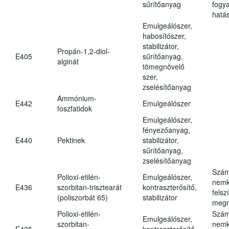
sűrítőanyag
fogy
hatá
Emulgeálószer,
habosítószer,
stabilizátor,
Propán-1,2-diol-
E405
sűrítőanyag,
alginát
tömegnövelő
szer,
zselésítőanyag
Ammónium-
E442
Emulgeálószer
foszfatidok
Emulgeálószer,
fényezőanyag,
E440
Pektinek
stabilizátor,
sűrítőanyag,
zselésítőanyag
Szám
Polioxi-etilén-
Emulgeálószer,
nemk
E436
szorbitan-trisztearát
kontraszterősítő,
felsz
(poliszorbát 65)
stabilizátor
megn
Polioxi-etilén-
Szám
Emulgeálószer,
szorbitan-
nemk
E435
kontraszterősítő,