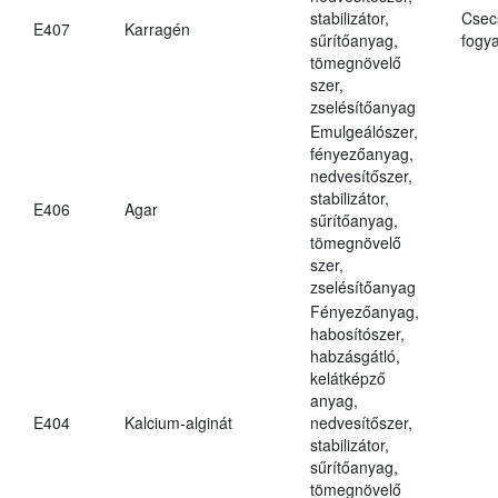
stabilizátor,
Csec
E407
Karragén
sűrítőanyag,
fogya
tömegnövelő
szer,
zselésítőanyag
Emulgeálószer,
fényezőanyag,
nedvesítőszer,
stabilizátor,
E406
Agar
sűrítőanyag,
tömegnövelő
szer,
zselésítőanyag
Fényezőanyag,
habosítószer,
habzásgátló,
kelátképző
anyag,
E404
Kalcium-alginát
nedvesítőszer,
stabilizátor,
sűrítőanyag,
tömegnövelő