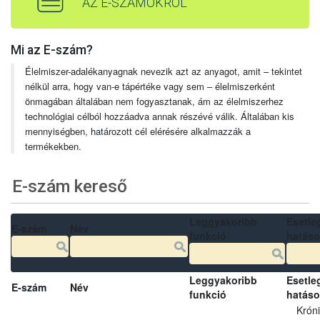
AZ E-SZÁMOKRÓL
Mi az E-szám?
Élelmiszer-adalékanyagnak nevezik azt az anyagot, amit – tekintet
nélkül arra, hogy van-e tápértéke vagy sem – élelmiszerként
önmagában általában nem fogyasztanak, ám az élelmiszerhez
technológiai célból hozzáadva annak részévé válik. Általában kis
mennyiségben, határozott cél elérésére alkalmazzák a
termékekben.
E-szám kereső
Leggyakoribb
Esetle
E-szám
Név
funkció
hatás
Leggyakoribb
Esetle
E-szám
Név
funkció
hatás
Krón