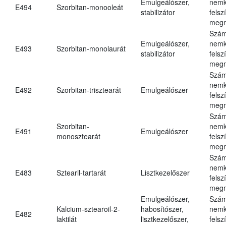
Emulgeálószer,
nemk
E494
Szorbitan-monooleát
stabilizátor
felsz
megn
Szám
Emulgeálószer,
nemk
E493
Szorbitan-monolaurát
stabilizátor
felsz
megn
Szám
nemk
E492
Szorbitan-trisztearát
Emulgeálószer
felsz
megn
Szám
Szorbitan-
nemk
E491
Emulgeálószer
monosztearát
felsz
megn
Szám
nemk
E483
Sztearil-tartarát
Lisztkezelőszer
felsz
megn
Emulgeálószer,
Szám
Kalcium-sztearoil-2-
habosítószer,
nemk
E482
laktilát
lisztkezelőszer,
felsz