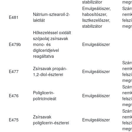
stabilizátor
megn
Emulgeálószer,
Szám
Nátrium-sztearoil-2-
habosítószer,
nemk
E481
laktilát
lisztkezelőszer,
felsz
stabilizátor
megn
Hőkezeléssel oxidált
szójaolaj zsírsavak
E479b
mono- és
Emulgeálószer
digliceridjeivel
reagáltatva
Szám
Zsírsavak propán-
nemk
E477
Emulgeálószer
1,2-diol-észterei
felsz
megn
Szám
Poliglicerin-
nemk
E476
Emulgeálószer
poliricinoleát
felsz
megn
Szám
Zsírsavak
nemk
E475
Emulgeálószer
poliglicerin-észterei
felsz
megn