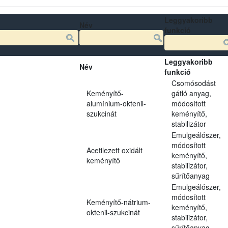
Leggyakoribb
Név
funkció
Leggyakoribb
Név
funkció
Csomósodást
Keményítő-
gátló anyag,
alumínium-oktenil-
módosított
szukcinát
keményítő,
stabilizátor
Emulgeálószer,
módosított
Acetilezett oxidált
keményítő,
keményítő
stabilizátor,
sűrítőanyag
Emulgeálószer,
módosított
Keményítő-nátrium-
keményítő,
oktenil-szukcinát
stabilizátor,
sűrítőanyag