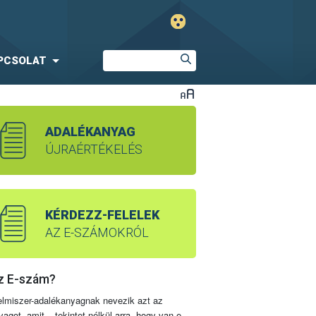
PCSOLAT
ADALÉKANYAG
ÚJRAÉRTÉKELÉS
KÉRDEZZ-FELELEK
AZ E-SZÁMOKRÓL
z E-szám?
elmiszer-adalékanyagnak nevezik azt az
yagot, amit – tekintet nélkül arra, hogy van-e