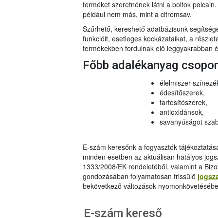
terméket szeretnének látni a boltok polcai
például nem más, mint a citromsav.
Szűrhető, kereshető adatbázisunk segítsé
funkcióit, esetleges kockázataikat, a részlet
termékekben fordulnak elő leggyakrabban és
Főbb adalékanyag csopo
élelmiszer-színezé
édesítőszerek,
tartósítószerek,
antioxidánsok,
savanyúságot szab
E-szám keresőnk a fogyasztók tájékoztatásár
minden esetben az aktuálisan hatályos jog
1333/2008/EK rendeletéből, valamint a Bizo
gondozásában folyamatosan frissülő
jogsz
bekövetkező változások nyomonkövetésébe
E-szám kereső