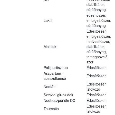
stabilizátor,
sűrítőanyag
édesítőszer,
Laktit
emulgeálószer,
sűrítőanyag
Édesítőszer,
emulgeálószer,
nedvesítőszer,
Maltitok
stabilizátor,
sűrítőanyag,
tömegnövelő
szer
Poliglucitszirup
Édesítőszer
Aszpartám-
Édesítőszer
aceszulfámsó
Édesítőszer,
Neotám
ízfokozó
Szteviol glikozidok
Édesítőszer
Neoheszperidin DC
Édesítőszer
Édesítőszer,
Taumatin
ízfokozó