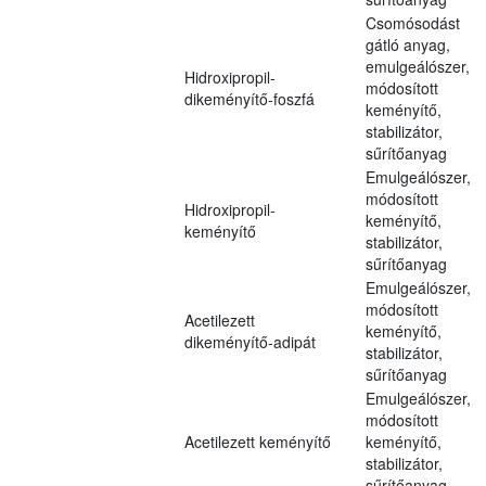
Csomósodást
gátló anyag,
emulgeálószer,
Hidroxipropil-
módosított
dikeményítő-foszfá
keményítő,
stabilizátor,
sűrítőanyag
Emulgeálószer,
módosított
Hidroxipropil-
keményítő,
keményítő
stabilizátor,
sűrítőanyag
Emulgeálószer,
módosított
Acetilezett
keményítő,
dikeményítő-adipát
stabilizátor,
sűrítőanyag
Emulgeálószer,
módosított
Acetilezett keményítő
keményítő,
stabilizátor,
sűrítőanyag