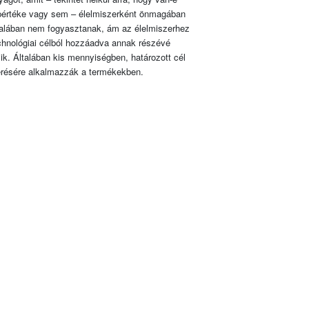
pértéke vagy sem – élelmiszerként önmagában
talában nem fogyasztanak, ám az élelmiszerhez
chnológiai célból hozzáadva annak részévé
lik. Általában kis mennyiségben, határozott cél
érésére alkalmazzák a termékekben.