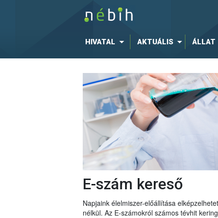
HIVATAL
AKTUÁLIS
ÁLLAT
E-szám kereső
Napjaink élelmiszer-előállítása elképzelhe
nélkül. Az E-számokról számos tévhit keri