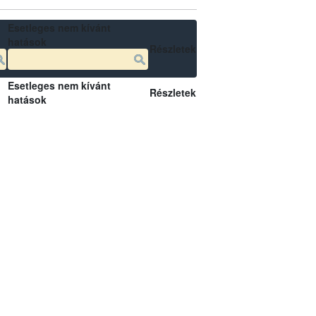
Esetleges nem kívánt
hatások
Részletek
Esetleges nem kívánt
Részletek
hatások