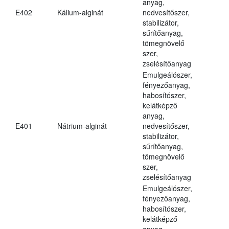
anyag,
E402
Kálium-alginát
nedvesítőszer,
stabilizátor,
sűrítőanyag,
tömegnövelő
szer,
zselésítőanyag
Emulgeálószer,
fényezőanyag,
habosítószer,
kelátképző
anyag,
E401
Nátrium-alginát
nedvesítőszer,
stabilizátor,
sűrítőanyag,
tömegnövelő
szer,
zselésítőanyag
Emulgeálószer,
fényezőanyag,
habosítószer,
kelátképző
anyag,