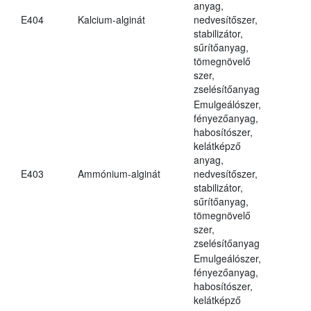
anyag,
E404
Kalcium-alginát
nedvesítőszer,
stabilizátor,
sűrítőanyag,
tömegnövelő
szer,
zselésítőanyag
Emulgeálószer,
fényezőanyag,
habosítószer,
kelátképző
anyag,
E403
Ammónium-alginát
nedvesítőszer,
stabilizátor,
sűrítőanyag,
tömegnövelő
szer,
zselésítőanyag
Emulgeálószer,
fényezőanyag,
habosítószer,
kelátképző