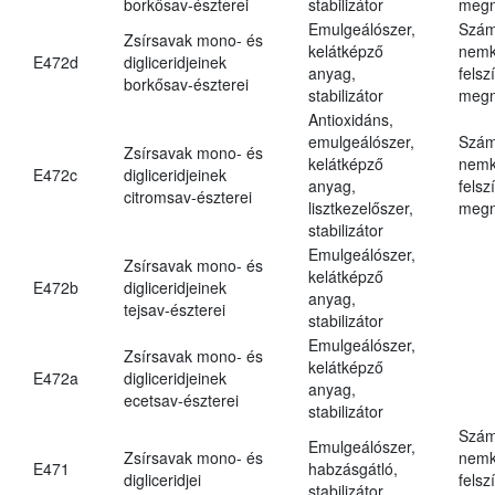
borkősav-észterei
stabilizátor
megn
Emulgeálószer,
Szám
Zsírsavak mono- és
kelátképző
nemk
E472d
digliceridjeinek
anyag,
felsz
borkősav-észterei
stabilizátor
megn
Antioxidáns,
emulgeálószer,
Szám
Zsírsavak mono- és
kelátképző
nemk
E472c
digliceridjeinek
anyag,
felsz
citromsav-észterei
lisztkezelőszer,
megn
stabilizátor
Emulgeálószer,
Zsírsavak mono- és
kelátképző
E472b
digliceridjeinek
anyag,
tejsav-észterei
stabilizátor
Emulgeálószer,
Zsírsavak mono- és
kelátképző
E472a
digliceridjeinek
anyag,
ecetsav-észterei
stabilizátor
Szám
Emulgeálószer,
Zsírsavak mono- és
nemk
E471
habzásgátló,
digliceridjei
felsz
stabilizátor