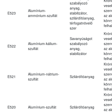
Krón
szabályozó
vese
anyag,
Alumínium-
szen
E523
stabilizátor,
ammónium-szulfát
az a
szilárdítóanyag,
könn
térfogatnövelő
felh
szer
Krón
Savanyúságot
vese
Alumínium-kálium-
szabályozó
szen
E522
szulfát
anyag,
az a
stabilizátor
könn
felh
Krón
vese
Alumínium-nátrium-
szen
E521
Szilárdítóanyag
szulfát
az a
könn
felh
Krón
vese
szen
E520
Alumínium-szulfát
Szilárdítóanyag
az a