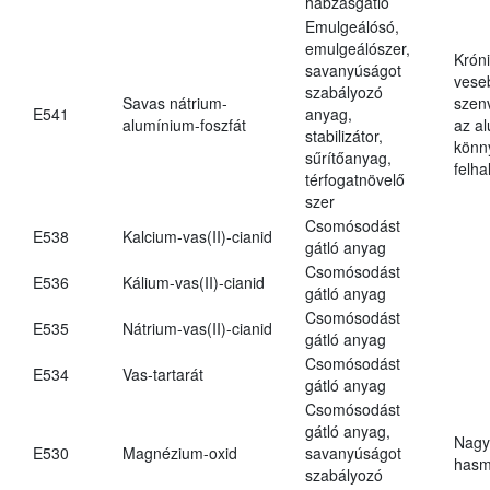
habzásgátló
Emulgeálósó,
emulgeálószer,
Krón
savanyúságot
vese
szabályozó
Savas nátrium-
szen
E541
anyag,
alumínium-foszfát
az a
stabilizátor,
könn
sűrítőanyag,
felh
térfogatnövelő
szer
Csomósodást
E538
Kalcium-vas(II)-cianid
gátló anyag
Csomósodást
E536
Kálium-vas(II)-cianid
gátló anyag
Csomósodást
E535
Nátrium-vas(II)-cianid
gátló anyag
Csomósodást
E534
Vas-tartarát
gátló anyag
Csomósodást
gátló anyag,
Nagy
E530
Magnézium-oxid
savanyúságot
hasm
szabályozó