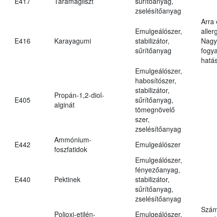
E417
Taramagliszt
sűrítőanyag,
zselésítőanyag
Arra
Emulgeálószer,
aller
E416
Karayagumi
stabilizátor,
Nagy
sűrítőanyag
fogy
hatá
Emulgeálószer,
habosítószer,
stabilizátor,
Propán-1,2-diol-
E405
sűrítőanyag,
alginát
tömegnövelő
szer,
zselésítőanyag
Ammónium-
E442
Emulgeálószer
foszfatidok
Emulgeálószer,
fényezőanyag,
E440
Pektinek
stabilizátor,
sűrítőanyag,
zselésítőanyag
Szám
Polioxi-etilén-
Emulgeálószer,