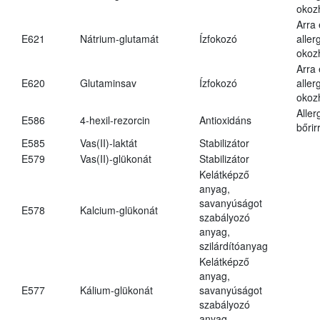
okoz
Arra
E621
Nátrium-glutamát
Ízfokozó
aller
okoz
Arra
E620
Glutaminsav
Ízfokozó
aller
okoz
Aller
E586
4-hexil-rezorcin
Antioxidáns
bőrir
E585
Vas(II)-laktát
Stabilizátor
E579
Vas(II)-glükonát
Stabilizátor
Kelátképző
anyag,
savanyúságot
E578
Kalcium-glükonát
szabályozó
anyag,
szilárdítóanyag
Kelátképző
anyag,
E577
Kálium-glükonát
savanyúságot
szabályozó
anyag