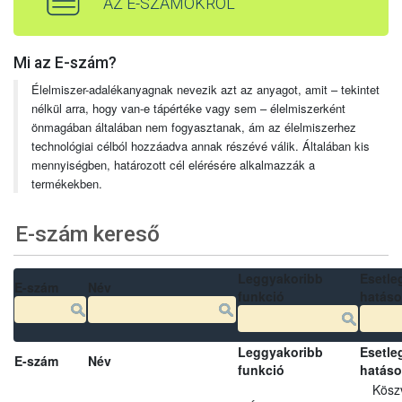
AZ E-SZÁMOKRÓL
Mi az E-szám?
Élelmiszer-adalékanyagnak nevezik azt az anyagot, amit – tekintet
nélkül arra, hogy van-e tápértéke vagy sem – élelmiszerként
önmagában általában nem fogyasztanak, ám az élelmiszerhez
technológiai célból hozzáadva annak részévé válik. Általában kis
mennyiségben, határozott cél elérésére alkalmazzák a
termékekben.
E-szám kereső
Leggyakoribb
Esetle
E-szám
Név
funkció
hatás
Leggyakoribb
Esetle
E-szám
Név
funkció
hatás
Kösz