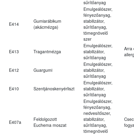
sűrítőanyag
Emulgeálószer,
fényezőanyag,
Gumiarábikum
stabilizátor,
E414
(akácmézga)
sűrítőanyag,
tömegnövelő
szer
Emulgeálószer,
Arra
E413
Tragantmézga
stabilizátor,
aller
sűrítőanyag
Emulgeálószer,
E412
Guargumi
stabilizátor,
sűrítőanyag
Emulgeálószer,
E410
Szentjánoskenyérliszt
stabilizátor,
sűrítőanyag
Emulgeálószer,
fényezőanyag,
nedvesítőszer,
Feldolgozott
stabilizátor,
Csec
E407a
Euchema moszat
sűrítőanyag,
fogya
tömegnövelő