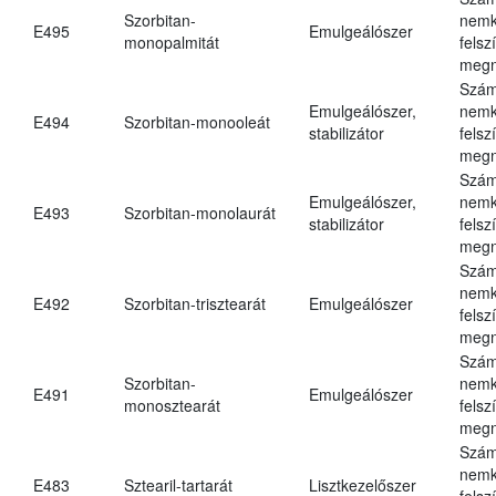
Szorbitan-
nemk
E495
Emulgeálószer
monopalmitát
felsz
megn
Szám
Emulgeálószer,
nemk
E494
Szorbitan-monooleát
stabilizátor
felsz
megn
Szám
Emulgeálószer,
nemk
E493
Szorbitan-monolaurát
stabilizátor
felsz
megn
Szám
nemk
E492
Szorbitan-trisztearát
Emulgeálószer
felsz
megn
Szám
Szorbitan-
nemk
E491
Emulgeálószer
monosztearát
felsz
megn
Szám
nemk
E483
Sztearil-tartarát
Lisztkezelőszer
felsz