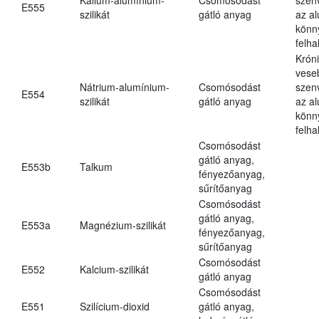
E555
szilikát
gátló anyag
az a
könn
felh
Krón
vese
Nátrium-alumínium-
Csomósodást
szen
E554
szilikát
gátló anyag
az a
könn
felh
Csomósodást
gátló anyag,
E553b
Talkum
fényezőanyag,
sűrítőanyag
Csomósodást
gátló anyag,
E553a
Magnézium-szilikát
fényezőanyag,
sűrítőanyag
Csomósodást
E552
Kalcium-szilikát
gátló anyag
Csomósodást
E551
Szilícium-dioxid
gátló anyag,