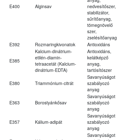
E400
Alginsav
nedvesítőszer,
stabilizátor,
sűrítőanyag,
tömegnövelő
szer,
zselésítőanyag
E392
Rozmaringkivonatok
Antioxidáns
Kalcium-dinátrium-
Antioxidáns,
etilén-diamin-
kelátképző
E385
tetraacetát (Kalcium-
anyag,
dinátrium-EDTA)
tartósítószer
Savanyúságot
E380
Triammónium-citrát
szabályozó
anyag
Savanyúságot
E363
Borostyánkősav
szabályozó
anyag
Savanyúságot
E357
Kálium-adipát
szabályozó
anyag
Savanyúságot