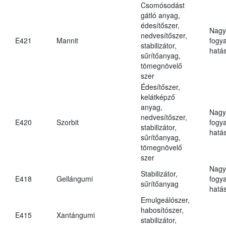
Csomósodást
gátló anyag,
édesítőszer,
Nagy
nedvesítőszer,
E421
Mannit
fogy
stabilizátor,
hatá
sűrítőanyag,
tömegnövelő
szer
Édesítőszer,
kelátképző
anyag,
Nagy
nedvesítőszer,
E420
Szorbit
fogy
stabilizátor,
hatá
sűrítőanyag,
tömegnövelő
szer
Nagy
Stabilizátor,
E418
Gellángumi
fogy
sűrítőanyag
hatá
Emulgeálószer,
habosítószer,
E415
Xantángumi
stabilizátor,