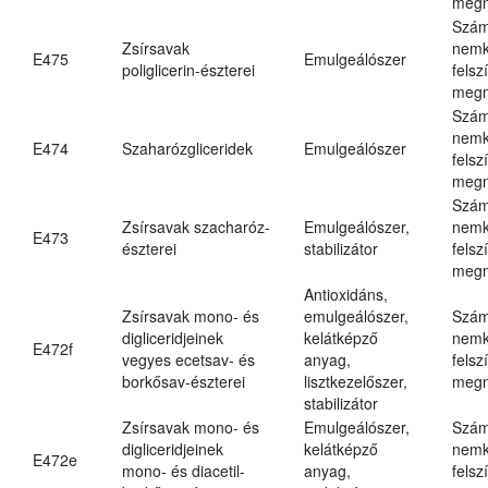
megn
Szám
Zsírsavak
nemk
E475
Emulgeálószer
poliglicerin-észterei
felsz
megn
Szám
nemk
E474
Szaharózgliceridek
Emulgeálószer
felsz
megn
Szám
Zsírsavak szacharóz-
Emulgeálószer,
nemk
E473
észterei
stabilizátor
felsz
megn
Antioxidáns,
Zsírsavak mono- és
emulgeálószer,
Szám
digliceridjeinek
kelátképző
nemk
E472f
vegyes ecetsav- és
anyag,
felsz
borkősav-észterei
lisztkezelőszer,
megn
stabilizátor
Zsírsavak mono- és
Emulgeálószer,
Szám
digliceridjeinek
kelátképző
nemk
E472e
mono- és diacetil-
anyag,
felsz