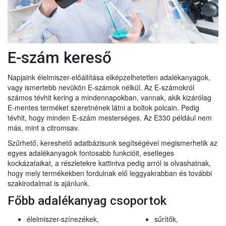
E-szám kereső
Napjaink élelmiszer-előállítása elképzelhetetlen adalékanyagok,
vagy ismertebb nevükön E-számok nélkül. Az E-számokról
számos tévhit kering a mindennapokban, vannak, akik kizárólag
E-mentes terméket szeretnének látni a boltok polcain. Pedig
tévhit, hogy minden E-szám mesterséges. Az E330 például nem
más, mint a citromsav.
Szűrhető, kereshető adatbázisunk segítségével megismerhetik az
egyes adalékanyagok fontosabb funkcióit, esetleges
kockázataikat, a részletekre kattintva pedig arról is olvashatnak,
hogy mely termékekben fordulnak elő leggyakrabban és további
szakirodalmat is ajánlunk.
Főbb adalékanyag csoportok
élelmiszer-színezékek,
sűrítők,