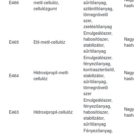
E466
metil-cellulóz,
sűrítőanyag,
hasha
cellulózgumi
szilárdítóanyag,
tömegnövelő
szer,
zselésítőanyag
Emulgeálószer,
habosítószer,
Nagy
E465
Etil-metil-cellulóz
stabilizátor,
hasha
sűrítőanyag
Emulgeálószer,
fényezőanyag,
kontraszterősítő,
Hidroxipropil-metil-
Nagy
E464
stabilizátor,
cellulóz
hasha
sűrítőanyag,
tömegnövelő
szer
Emulgeálószer,
fényezőanyag,
Nagy
E463
Hidroxipropil-cellulóz
habosítószer,
hasha
stabilizátor,
sűrítőanyag
Fényezőanyag,