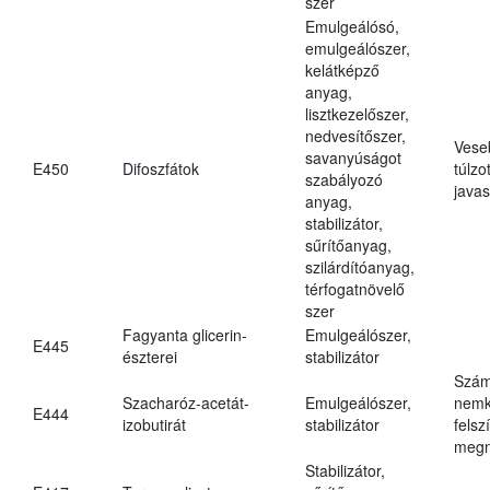
szer
Emulgeálósó,
emulgeálószer,
kelátképző
anyag,
lisztkezelőszer,
nedvesítőszer,
Vese
savanyúságot
E450
Difoszfátok
túlzo
szabályozó
javas
anyag,
stabilizátor,
sűrítőanyag,
szilárdítóanyag,
térfogatnövelő
szer
Fagyanta glicerin-
Emulgeálószer,
E445
észterei
stabilizátor
Szám
Szacharóz-acetát-
Emulgeálószer,
nemk
E444
izobutirát
stabilizátor
felsz
megn
Stabilizátor,