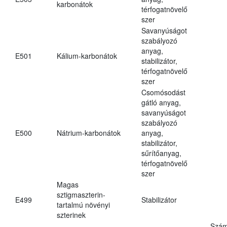
karbonátok
térfogatnövelő
szer
Savanyúságot
szabályozó
anyag,
E501
Kálium-karbonátok
stabilizátor,
térfogatnövelő
szer
Csomósodást
gátló anyag,
savanyúságot
szabályozó
E500
Nátrium-karbonátok
anyag,
stabilizátor,
sűrítőanyag,
térfogatnövelő
szer
Magas
sztigmaszterin-
E499
Stabilizátor
tartalmú növényi
szterinek
Szám