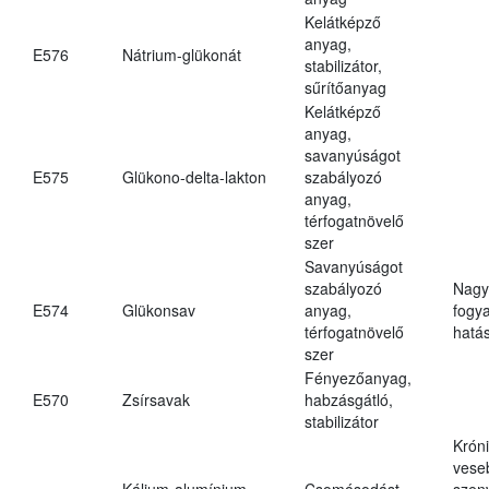
Kelátképző
anyag,
E576
Nátrium-glükonát
stabilizátor,
sűrítőanyag
Kelátképző
anyag,
savanyúságot
E575
Glükono-delta-lakton
szabályozó
anyag,
térfogatnövelő
szer
Savanyúságot
szabályozó
Nagy
E574
Glükonsav
anyag,
fogy
térfogatnövelő
hatá
szer
Fényezőanyag,
E570
Zsírsavak
habzásgátló,
stabilizátor
Krón
vese
Kálium-alumínium-
Csomósodást
szen