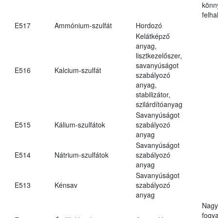
könn
felh
E517
Ammónium-szulfát
Hordozó
Kelátképző
anyag,
lisztkezelőszer,
savanyúságot
E516
Kalcium-szulfát
szabályozó
anyag,
stabilizátor,
szilárdítóanyag
Savanyúságot
E515
Kálium-szulfátok
szabályozó
anyag
Savanyúságot
E514
Nátrium-szulfátok
szabályozó
anyag
Savanyúságot
E513
Kénsav
szabályozó
anyag
Nagy
fogy