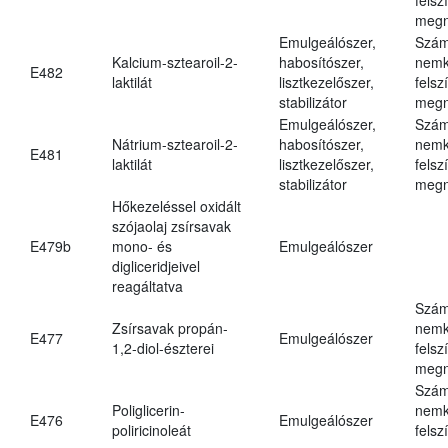
megn
Emulgeálószer,
Szám
Kalcium-sztearoil-2-
habosítószer,
nemk
E482
laktilát
lisztkezelőszer,
felsz
stabilizátor
megn
Emulgeálószer,
Szám
Nátrium-sztearoil-2-
habosítószer,
nemk
E481
laktilát
lisztkezelőszer,
felsz
stabilizátor
megn
Hőkezeléssel oxidált
szójaolaj zsírsavak
E479b
mono- és
Emulgeálószer
digliceridjeivel
reagáltatva
Szám
Zsírsavak propán-
nemk
E477
Emulgeálószer
1,2-diol-észterei
felsz
megn
Szám
Poliglicerin-
nemk
E476
Emulgeálószer
poliricinoleát
felsz