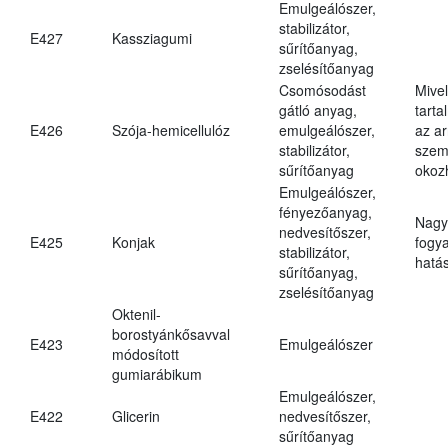
Emulgeálószer,
stabilizátor,
E427
Kassziagumi
sűrítőanyag,
zselésítőanyag
Csomósodást
Mive
gátló anyag,
tarta
E426
Szója-hemicellulóz
emulgeálószer,
az ar
stabilizátor,
szem
sűrítőanyag
okoz
Emulgeálószer,
fényezőanyag,
Nagy
nedvesítőszer,
E425
Konjak
fogy
stabilizátor,
hatá
sűrítőanyag,
zselésítőanyag
Oktenil-
borostyánkősavval
E423
Emulgeálószer
módosított
gumiarábikum
Emulgeálószer,
E422
Glicerin
nedvesítőszer,
sűrítőanyag