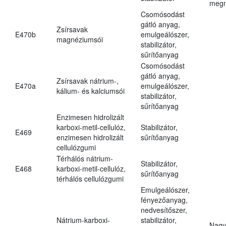
megn
Csomósodást
gátló anyag,
Zsírsavak
E470b
emulgeálószer,
magnéziumsói
stabilizátor,
sűrítőanyag
Csomósodást
gátló anyag,
Zsírsavak nátrium-,
E470a
emulgeálószer,
kálium- és kalciumsói
stabilizátor,
sűrítőanyag
Enzimesen hidrolizált
karboxi-metil-cellulóz,
Stabilizátor,
E469
enzimesen hidrolizált
sűrítőanyag
cellulózgumi
Térhálós nátrium-
Stabilizátor,
E468
karboxi-metil-cellulóz,
sűrítőanyag
térhálós cellulózgumi
Emulgeálószer,
fényezőanyag,
nedvesítőszer,
Nátrium-karboxi-
stabilizátor,
Nagy