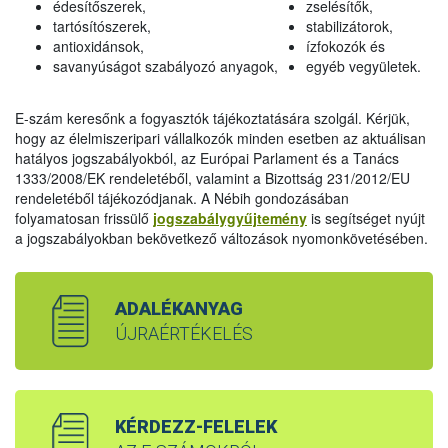
édesítőszerek,
zselésítők,
tartósítószerek,
stabilizátorok,
antioxidánsok,
ízfokozók és
savanyúságot szabályozó anyagok,
egyéb vegyületek.
E-szám keresőnk a fogyasztók tájékoztatására szolgál. Kérjük,
hogy az élelmiszeripari vállalkozók minden esetben az aktuálisan
hatályos jogszabályokból, az Európai Parlament és a Tanács
1333/2008/EK rendeletéből, valamint a Bizottság 231/2012/EU
rendeletéből tájékozódjanak. A Nébih gondozásában
folyamatosan frissülő
jogszabálygyűjtemény
is segítséget nyújt
a jogszabályokban bekövetkező változások nyomonkövetésében.
ADALÉKANYAG
ÚJRAÉRTÉKELÉS
KÉRDEZZ-FELELEK