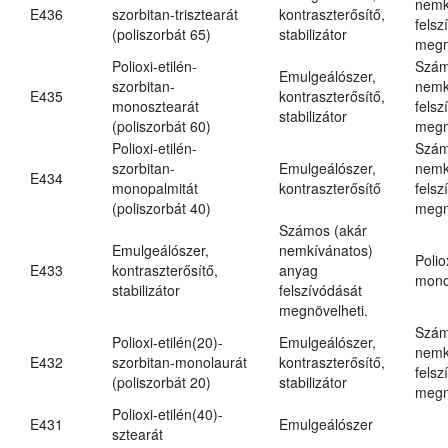
nemk
E436
szorbitan-trisztearát
kontraszterősítő,
felsz
(poliszorbát 65)
stabilizátor
megn
Polioxi-etilén-
Szám
Emulgeálószer,
szorbitan-
nemk
E435
kontraszterősítő,
monosztearát
felsz
stabilizátor
(poliszorbát 60)
megn
Polioxi-etilén-
Szám
szorbitan-
Emulgeálószer,
nemk
E434
monopalmitát
kontraszterősítő
felsz
(poliszorbát 40)
megn
Számos (akár
Emulgeálószer,
nemkívánatos)
Polio
E433
kontraszterősítő,
anyag
mono
stabilizátor
felszívódását
megnövelheti.
Szám
Polioxi-etilén(20)-
Emulgeálószer,
nemk
E432
szorbitan-monolaurát
kontraszterősítő,
felsz
(poliszorbát 20)
stabilizátor
megn
Polioxi-etilén(40)-
E431
Emulgeálószer
sztearát