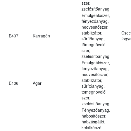
szer,
zselésítőanyag
Emulgeálószer,
fényezőanyag,
nedvesítőszer,
stabilizátor,
Csec
E407
Karragén
sűrítőanyag,
fogya
tömegnövelő
szer,
zselésítőanyag
Emulgeálószer,
fényezőanyag,
nedvesítőszer,
stabilizátor,
E406
Agar
sűrítőanyag,
tömegnövelő
szer,
zselésítőanyag
Fényezőanyag,
habosítószer,
habzásgátló,
kelátképző