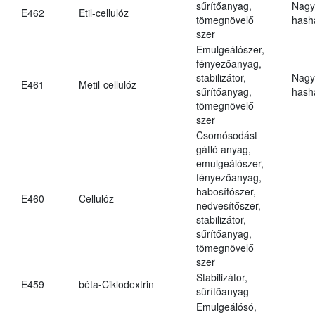
sűrítőanyag,
Nagy
E462
Etil-cellulóz
tömegnövelő
hasha
szer
Emulgeálószer,
fényezőanyag,
stabilizátor,
Nagy
E461
Metil-cellulóz
sűrítőanyag,
hasha
tömegnövelő
szer
Csomósodást
gátló anyag,
emulgeálószer,
fényezőanyag,
habosítószer,
E460
Cellulóz
nedvesítőszer,
stabilizátor,
sűrítőanyag,
tömegnövelő
szer
Stabilizátor,
E459
béta-Ciklodextrin
sűrítőanyag
Emulgeálósó,