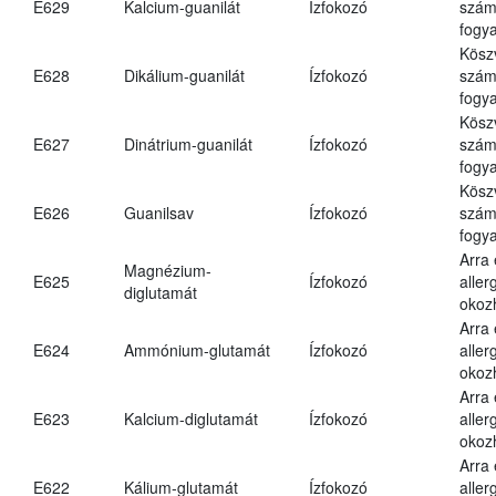
E629
Kalcium-guanilát
Ízfokozó
számá
fogya
Kösz
E628
Dikálium-guanilát
Ízfokozó
számá
fogya
Kösz
E627
Dinátrium-guanilát
Ízfokozó
számá
fogya
Kösz
E626
Guanilsav
Ízfokozó
számá
fogya
Arra
Magnézium-
E625
Ízfokozó
aller
diglutamát
okoz
Arra
E624
Ammónium-glutamát
Ízfokozó
aller
okoz
Arra
E623
Kalcium-diglutamát
Ízfokozó
aller
okoz
Arra
E622
Kálium-glutamát
Ízfokozó
aller