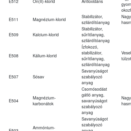
E512
Ón(II)-klorid
Antioxidáns
gyom
okoz
Stabilizátor,
Nagy
E511
Magnézium-klorid
szilárdítóanyag
hasm
Stabilizátor,
E509
Kalcium-klorid
sűrítőanyag,
szilárdítóanyag
Ízfokozó,
stabilizátor,
Vese
E508
Kálium-klorid
sűrítőanyag,
túlzo
szilárdítóanyag
Savanyúságot
E507
Sósav
szabályozó
anyag
Csomósodást
gátló anyag,
Magnézium-
Nagy
E504
savanyúságot
karbonátok
hasm
szabályozó
anyag
Savanyúságot
szabályozó
Ammónium-
E503
anyag,