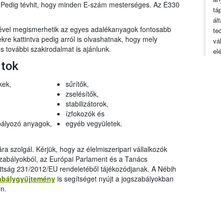
n. Pedig tévhit, hogy minden E-szám mesterséges. Az E330
tá
ál
gével megismerhetik az egyes adalékanyagok fontosabb
te
ekre kattintva pedig arról is olvashatnak, hogy mely
vá
 további szakirodalmat is ajánlunk.
el
rtok
kek,
sűrítők,
zselésítők,
stabilizátorok,
ízfokozók és
ályozó anyagok,
egyéb vegyületek.
a szolgál. Kérjük, hogy az élelmiszeripari vállalkozók
szabályokból, az Európai Parlament és a Tanács
ttság 231/2012/EU rendeletéből tájékozódjanak. A Nébih
abálygyűjtemény
is segítséget nyújt a jogszabályokban
n.