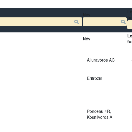
Le
Név
fu
Le
Név
fu
Alluravörös AC
Eritrozin
Ponceau 4R,
Kosnilvörös A