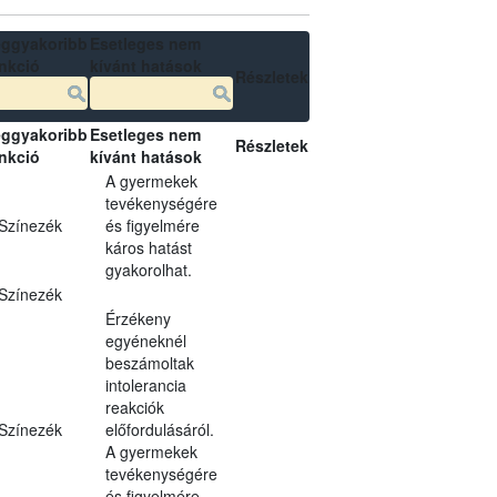
ggyakoribb
Esetleges nem
nkció
kívánt hatások
Részletek
ggyakoribb
Esetleges nem
Részletek
nkció
kívánt hatások
A gyermekek
tevékenységére
Színezék
és figyelmére
káros hatást
gyakorolhat.
Színezék
Érzékeny
egyéneknél
beszámoltak
intolerancia
reakciók
Színezék
előfordulásáról.
A gyermekek
tevékenységére
és figyelmére