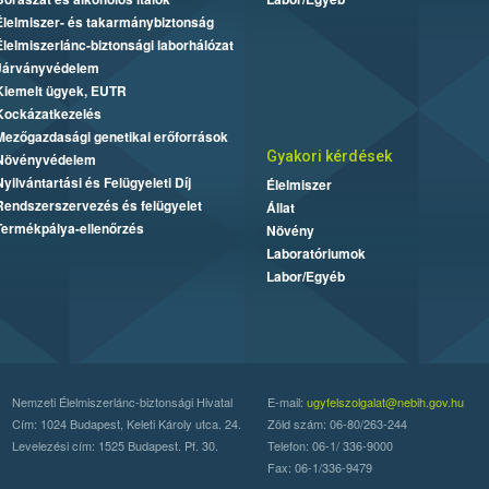
Élelmiszer- és takarmánybiztonság
Élelmiszerlánc-biztonsági laborhálózat
Járványvédelem
Kiemelt ügyek, EUTR
Kockázatkezelés
Mezőgazdasági genetikai erőforrások
Gyakori kérdések
Növényvédelem
Nyilvántartási és Felügyeleti Díj
Élelmiszer
Rendszerszervezés és felügyelet
Állat
Termékpálya-ellenőrzés
Növény
Laboratóriumok
Labor/Egyéb
Nemzeti Élelmiszerlánc-biztonsági Hivatal
E-mail:
ugyfelszolgalat@nebih.gov.hu
Cím: 1024 Budapest, Keleti Károly utca. 24.
Zöld szám: 06-80/263-244
Levelezési cím: 1525 Budapest. Pf. 30.
Telefon: 06-1/ 336-9000
Fax: 06-1/336-9479