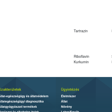
Tartrazin
Riboflavin
Kurkumin
Szakterületek
Ügyintézés
Állat-egészségügy és állatvédelem
Élelmiszer
Állategészségügyi diagnosztika
Állat
Állatgyógyászati termékek
Növény
Borászat és alkoholos italok
Labor/Egyéb