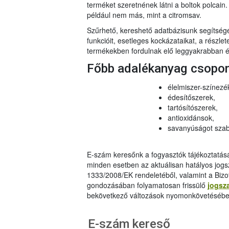
terméket szeretnének látni a boltok polcai
például nem más, mint a citromsav.
Szűrhető, kereshető adatbázisunk segítsé
funkcióit, esetleges kockázataikat, a részlet
termékekben fordulnak elő leggyakrabban és
Főbb adalékanyag csopo
élelmiszer-színezé
édesítőszerek,
tartósítószerek,
antioxidánsok,
savanyúságot szab
E-szám keresőnk a fogyasztók tájékoztatásár
minden esetben az aktuálisan hatályos jog
1333/2008/EK rendeletéből, valamint a Bizo
gondozásában folyamatosan frissülő
jogsz
bekövetkező változások nyomonkövetésébe
E-szám kereső