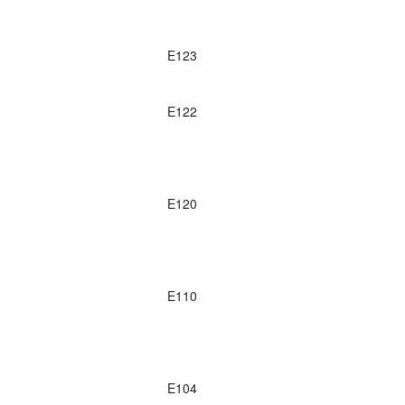
E123
E122
E120
E110
E104