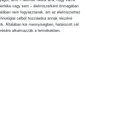
pértéke vagy sem – élelmiszerként önmagában
talában nem fogyasztanak, ám az élelmiszerhez
chnológiai célból hozzáadva annak részévé
lik. Általában kis mennyiségben, határozott cél
érésére alkalmazzák a termékekben.