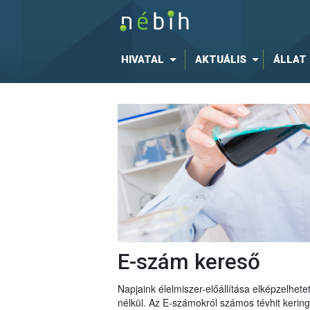
HIVATAL
AKTUÁLIS
ÁLLAT
E-szám kereső
Napjaink élelmiszer-előállítása elképzelhe
nélkül. Az E-számokról számos tévhit keri