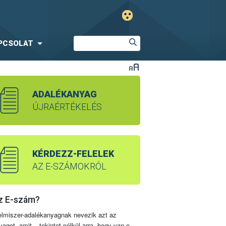
PCSOLAT
ADALÉKANYAG
ÚJRAÉRTÉKELÉS
KÉRDEZZ-FELELEK
AZ E-SZÁMOKRÓL
z E-szám?
elmiszer-adalékanyagnak nevezik azt az
yagot, amit – tekintet nélkül arra, hogy van-e