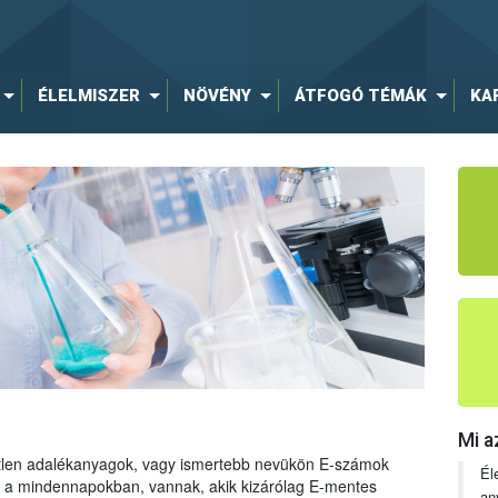
ÉLELMISZER
NÖVÉNY
ÁTFOGÓ TÉMÁK
KA
Mi a
tetlen adalékanyagok, vagy ismertebb nevükön E-számok
Él
ng a mindennapokban, vannak, akik kizárólag E-mentes
an