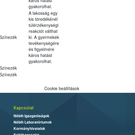
káros hatást
gyakorolhat.
A lakosság egy
kis töredékénél
túlérzékenységi
reakciót válthat
Színezék
ki. A gyermekek
tevékenységére
és figyelmére
káros hatást
gyakorolhat.
Színezék
Színezék
Cookie beállítások
Kapcsolat
Nébih Igazgatóságok
Nébih Laboratóriumok
Kormányhivatalok
Sajtókapcsolat