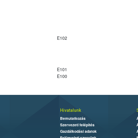
E102
E101
E100
Hivatalunk
Bemutatkozás
Szervezeti felépítés
Gazdálkodási adatok
Felügyeleti szervünk