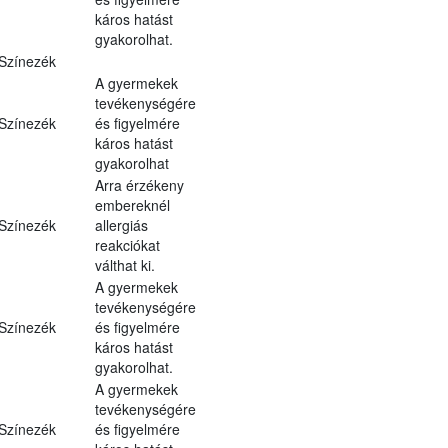
káros hatást
gyakorolhat.
Színezék
A gyermekek
tevékenységére
Színezék
és figyelmére
káros hatást
gyakorolhat
Arra érzékeny
embereknél
Színezék
allergiás
reakciókat
válthat ki.
A gyermekek
tevékenységére
Színezék
és figyelmére
káros hatást
gyakorolhat.
A gyermekek
tevékenységére
Színezék
és figyelmére