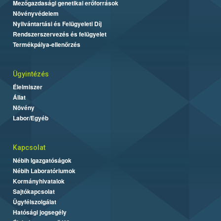
Mezőgazdasági genetikai erőforrások
Növényvédelem
Nyilvántartási és Felügyeleti Díj
Rendszerszervezés és felügyelet
Termékpálya-ellenőrzés
Ügyintézés
Élelmiszer
Állat
Növény
Labor/Egyéb
Kapcsolat
Nébih Igazgatóságok
Nébih Laboratóriumok
Kormányhivatalok
Sajtókapcsolat
Ügyfélszolgálat
Hatósági jogsegély