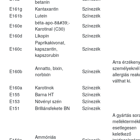
betanin
E161g
Kantaxantin
Színezék
E161b
Lutein
Színezék
béta-apo-8&#39;-
E160e
Színezék
Karotinal (C30)
E160d
Likopin
Színezék
Paprikakivonat,
E160c
kapszantin,
Színezék
kapszorubin
Arra érzéken
Annatto, bixin,
személyeknél
E160b
Színezék
norbixin
allergiás reak
válthat ki.
E160a
Karotinok
Színezék
E155
Barna HT
Színezék
E153
Növényi szén
Színezék
E151
Brilliánsfekete BN
Színezék
A gyártás sor
melléktermék
esetlegesen
keletkező
Ammóniás
E150c
Színezék
imidazolszár