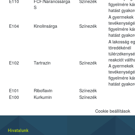
E110
FCF/Narancssárga
Színezék
figyelmére ká
S
hatást gyakor
A gyermekek
tevékenységé
E104
Kinolinsárga
Színezék
figyelmére ká
hatást gyakor
A lakosság eg
töredékénél
túlérzékenysé
reakciót váltha
E102
Tartrazin
Színezék
A gyermekek
tevékenységé
figyelmére ká
hatást gyakor
E101
Riboflavin
Színezék
E100
Kurkumin
Színezék
Cookie beállítások
Hivatalunk