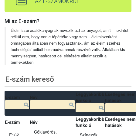
AZ E-SZÁMOKRÓL
Mi az E-szám?
Élelmiszer-adalékanyagnak nevezik azt az anyagot, amit – tekintet
nélkül arra, hogy van-e tápértéke vagy sem – élelmiszerként
önmagában általában nem fogyasztanak, ám az élelmiszerhez
technológiai célból hozzáadva annak részévé válik. Általában kis
mennyiségben, határozott cél elérésére alkalmazzák a
termékekben.
E-szám kereső
Leggyakoribb
Esetleges nem
E-szám
Név
funkció
hatások
Leggyakoribb
Esetleges nem
E-szám
Név
funkció
hatások
Céklavörös,
E162
Színezék