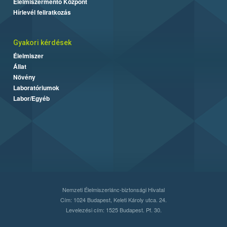
Élelmiszermentő Központ
Hírlevél feliratkozás
Gyakori kérdések
Élelmiszer
Állat
Növény
Laboratóriumok
Labor/Egyéb
Nemzeti Élelmiszerlánc-biztonsági Hivatal
Cím: 1024 Budapest, Keleti Károly utca. 24.
Levelezési cím: 1525 Budapest. Pf. 30.