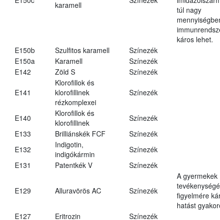
karamell
túl nagy
mennyiségbe
immunrendsz
káros lehet.
E150b
Szulfitos karamell
Színezék
E150a
Karamell
Színezék
E142
Zöld S
Színezék
Klorofillok és
E141
klorofillinek
Színezék
rézkomplexei
Klorofillok és
E140
Színezék
klorofillinek
E133
Brilliánskék FCF
Színezék
Indigotin,
E132
Színezék
indigókármin
E131
Patentkék V
Színezék
A gyermekek
tevékenységé
E129
Alluravörös AC
Színezék
figyelmére ká
hatást gyakor
E127
Eritrozin
Színezék