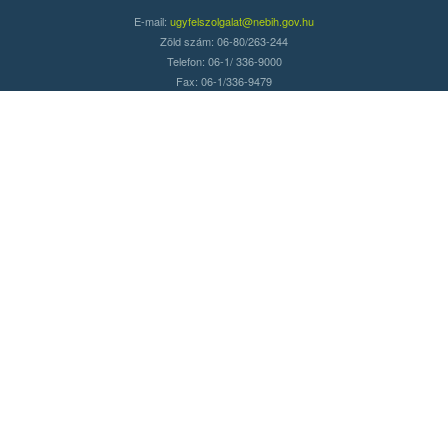
E-mail:
ugyfelszolgalat@nebih.gov.hu
Zöld szám: 06-80/263-244
Telefon: 06-1/ 336-9000
Fax: 06-1/336-9479