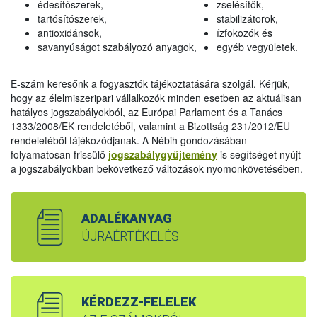
édesítőszerek,
zselésítők,
tartósítószerek,
stabilizátorok,
antioxidánsok,
ízfokozók és
savanyúságot szabályozó anyagok,
egyéb vegyületek.
E-szám keresőnk a fogyasztók tájékoztatására szolgál. Kérjük,
hogy az élelmiszeripari vállalkozók minden esetben az aktuálisan
hatályos jogszabályokból, az Európai Parlament és a Tanács
1333/2008/EK rendeletéből, valamint a Bizottság 231/2012/EU
rendeletéből tájékozódjanak. A Nébih gondozásában
folyamatosan frissülő
jogszabálygyűjtemény
is segítséget nyújt
a jogszabályokban bekövetkező változások nyomonkövetésében.
ADALÉKANYAG
ÚJRAÉRTÉKELÉS
KÉRDEZZ-FELELEK