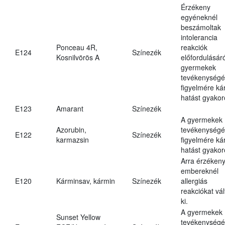
Érzékeny
egyéneknél
beszámoltak
intolerancia
Ponceau 4R,
reakciók
E124
Színezék
Kosnilvörös A
előfordulásáró
gyermekek
tevékenységé
figyelmére ká
hatást gyakor
E123
Amarant
Színezék
A gyermekek
Azorubin,
tevékenységé
E122
Színezék
karmazsin
figyelmére ká
hatást gyakor
Arra érzéken
embereknél
E120
Kárminsav, kármin
Színezék
allergiás
reakciókat vál
ki.
A gyermekek
Sunset Yellow
tevékenységé