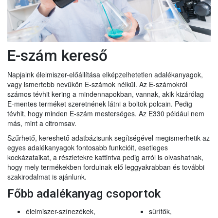
E-szám kereső
Napjaink élelmiszer-előállítása elképzelhetetlen adalékanyagok,
vagy ismertebb nevükön E-számok nélkül. Az E-számokról
számos tévhit kering a mindennapokban, vannak, akik kizárólag
E-mentes terméket szeretnének látni a boltok polcain. Pedig
tévhit, hogy minden E-szám mesterséges. Az E330 például nem
más, mint a citromsav.
Szűrhető, kereshető adatbázisunk segítségével megismerhetik az
egyes adalékanyagok fontosabb funkcióit, esetleges
kockázataikat, a részletekre kattintva pedig arról is olvashatnak,
hogy mely termékekben fordulnak elő leggyakrabban és további
szakirodalmat is ajánlunk.
Főbb adalékanyag csoportok
élelmiszer-színezékek,
sűrítők,