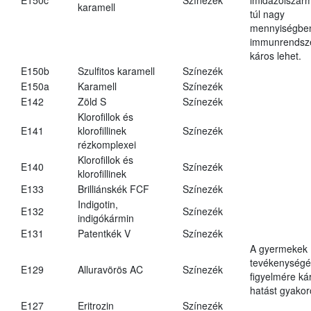
karamell
túl nagy
mennyiségbe
immunrendsz
káros lehet.
E150b
Szulfitos karamell
Színezék
E150a
Karamell
Színezék
E142
Zöld S
Színezék
Klorofillok és
E141
klorofillinek
Színezék
rézkomplexei
Klorofillok és
E140
Színezék
klorofillinek
E133
Brilliánskék FCF
Színezék
Indigotin,
E132
Színezék
indigókármin
E131
Patentkék V
Színezék
A gyermekek
tevékenységé
E129
Alluravörös AC
Színezék
figyelmére ká
hatást gyakor
E127
Eritrozin
Színezék