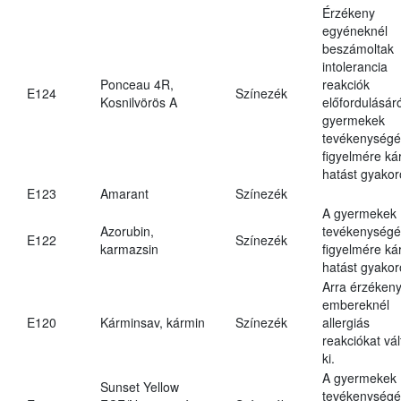
Érzékeny
egyéneknél
beszámoltak
intolerancia
Ponceau 4R,
reakciók
E124
Színezék
Kosnilvörös A
előfordulásáró
gyermekek
tevékenységé
figyelmére ká
hatást gyakor
E123
Amarant
Színezék
A gyermekek
Azorubin,
tevékenységé
E122
Színezék
karmazsin
figyelmére ká
hatást gyakor
Arra érzéken
embereknél
E120
Kárminsav, kármin
Színezék
allergiás
reakciókat vál
ki.
A gyermekek
Sunset Yellow
tevékenységé