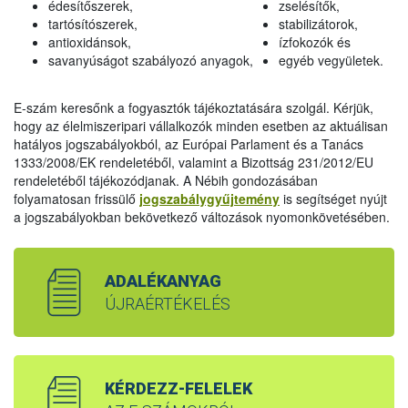
édesítőszerek,
zselésítők,
tartósítószerek,
stabilizátorok,
antioxidánsok,
ízfokozók és
savanyúságot szabályozó anyagok,
egyéb vegyületek.
E-szám keresőnk a fogyasztók tájékoztatására szolgál. Kérjük,
hogy az élelmiszeripari vállalkozók minden esetben az aktuálisan
hatályos jogszabályokból, az Európai Parlament és a Tanács
1333/2008/EK rendeletéből, valamint a Bizottság 231/2012/EU
rendeletéből tájékozódjanak. A Nébih gondozásában
folyamatosan frissülő
jogszabálygyűjtemény
is segítséget nyújt
a jogszabályokban bekövetkező változások nyomonkövetésében.
ADALÉKANYAG
ÚJRAÉRTÉKELÉS
KÉRDEZZ-FELELEK