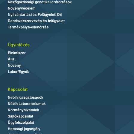
Mezőgazdasági genetikai erőforrások
Növényvédelem
Nyilvántartási és Felügyeleti Díj
Rendszerszervezés és felügyelet
Termékpálya-ellenőrzés
Ügyintézés
Élelmiszer
Állat
Növény
Labor/Egyéb
Kapcsolat
Nébih Igazgatóságok
Nébih Laboratóriumok
Kormányhivatalok
Sajtókapcsolat
Ügyfélszolgálat
Hatósági jogsegély