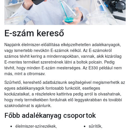
E-szám kereső
Napjaink élelmiszer-előállítása elképzelhetetlen adalékanyagok,
vagy ismertebb nevükön E-számok nélkül. Az E-számokról
számos tévhit kering a mindennapokban, vannak, akik kizárólag
E-mentes terméket szeretnének látni a boltok polcain. Pedig
tévhit, hogy minden E-szám mesterséges. Az E330 például nem
más, mint a citromsav.
Szűrhető, kereshető adatbázisunk segítségével megismerhetik az
egyes adalékanyagok fontosabb funkcióit, esetleges
kockázataikat, a részletekre kattintva pedig arról is olvashatnak,
hogy mely termékekben fordulnak elő leggyakrabban és további
szakirodalmat is ajánlunk.
Főbb adalékanyag csoportok
élelmiszer-színezékek,
sűrítők,