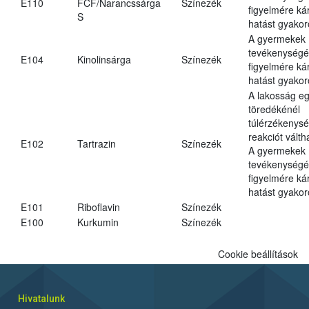
E110
FCF/Narancssárga
Színezék
figyelmére ká
S
hatást gyakor
A gyermekek
tevékenységé
E104
Kinolinsárga
Színezék
figyelmére ká
hatást gyakor
A lakosság eg
töredékénél
túlérzékenysé
reakciót váltha
E102
Tartrazin
Színezék
A gyermekek
tevékenységé
figyelmére ká
hatást gyakor
E101
Riboflavin
Színezék
E100
Kurkumin
Színezék
Cookie beállítások
Hivatalunk