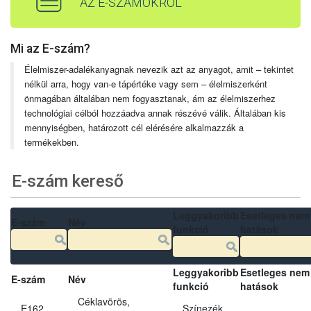
AZ E-SZÁMOKRÓL
Mi az E-szám?
Élelmiszer-adalékanyagnak nevezik azt az anyagot, amit – tekintet
nélkül arra, hogy van-e tápértéke vagy sem – élelmiszerként
önmagában általában nem fogyasztanak, ám az élelmiszerhez
technológiai célból hozzáadva annak részévé válik. Általában kis
mennyiségben, határozott cél elérésére alkalmazzák a
termékekben.
E-szám kereső
Leggyakoribb
Esetleges nem
E-szám
Név
funkció
hatások
Leggyakoribb
Esetleges nem
E-szám
Név
funkció
hatások
Céklavörös,
E162
Színezék