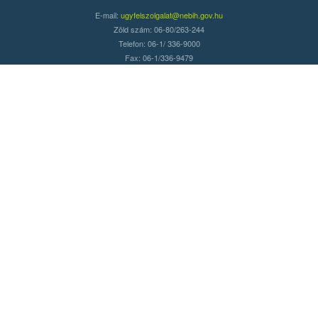
E-mail:
ugyfelszolgalat@nebih.gov.hu
Zöld szám: 06-80/263-244
Telefon: 06-1/ 336-9000
Fax: 06-1/336-9479