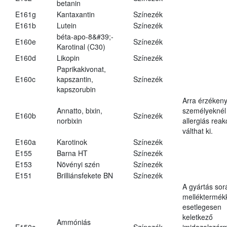
betanin
E161g
Kantaxantin
Színezék
E161b
Lutein
Színezék
béta-apo-8&#39;-
E160e
Színezék
Karotinal (C30)
E160d
Likopin
Színezék
Paprikakivonat,
E160c
kapszantin,
Színezék
kapszorubin
Arra érzéken
Annatto, bixin,
személyeknél
E160b
Színezék
norbixin
allergiás reak
válthat ki.
E160a
Karotinok
Színezék
E155
Barna HT
Színezék
E153
Növényi szén
Színezék
E151
Brilliánsfekete BN
Színezék
A gyártás sor
melléktermék
esetlegesen
keletkező
Ammóniás
E150c
Színezék
imidazolszár