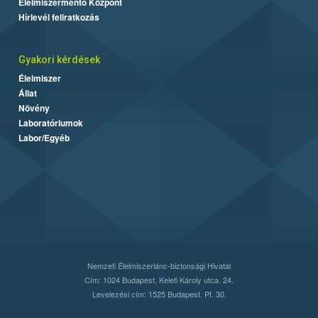
Élelmiszermentő Központ
Hírlevél feliratkozás
Gyakori kérdések
Élelmiszer
Állat
Növény
Laboratóriumok
Labor/Egyéb
Nemzeti Élelmiszerlánc-biztonsági Hivatal
Cím: 1024 Budapest, Keleti Károly utca. 24.
Levelezési cím: 1525 Budapest. Pf. 30.