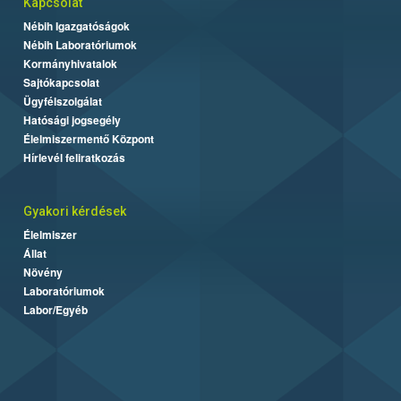
Kapcsolat
Nébih Igazgatóságok
Nébih Laboratóriumok
Kormányhivatalok
Sajtókapcsolat
Ügyfélszolgálat
Hatósági jogsegély
Élelmiszermentő Központ
Hírlevél feliratkozás
Gyakori kérdések
Élelmiszer
Állat
Növény
Laboratóriumok
Labor/Egyéb