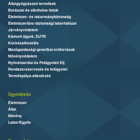
Állatgyógyászati termékek
Borászat és alkoholos italok
Élelmiszer- és takarmánybiztonság
Élelmiszerlánc-biztonsági laborhálózat
Járványvédelem
Kiemelt ügyek, EUTR
Kockázatkezelés
Mezőgazdasági genetikai erőforrások
Növényvédelem
Nyilvántartási és Felügyeleti Díj
Rendszerszervezés és felügyelet
Termékpálya-ellenőrzés
Ügyintézés
Élelmiszer
Állat
Növény
Labor/Egyéb