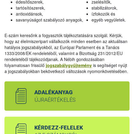
édesítőszerek,
zselésítők,
tartósítószerek,
stabilizátorok,
antioxidánsok,
ízfokozók és
savanyúságot szabályozó anyagok,
egyéb vegyületek.
E-szám keresőnk a fogyasztók tájékoztatására szolgál. Kérjük,
hogy az élelmiszeripari vállalkozók minden esetben az aktuálisan
hatályos jogszabályokból, az Európai Parlament és a Tanács
1333/2008/EK rendeletéből, valamint a Bizottság 231/2012/EU
rendeletéből tájékozódjanak. A Nébih gondozásában
folyamatosan frissülő
jogszabálygyűjtemény
is segítséget nyújt
a jogszabályokban bekövetkező változások nyomonkövetésében.
ADALÉKANYAG
ÚJRAÉRTÉKELÉS
KÉRDEZZ-FELELEK