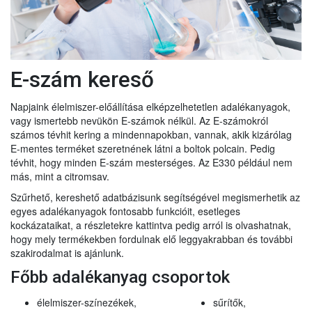
E-szám kereső
Napjaink élelmiszer-előállítása elképzelhetetlen adalékanyagok,
vagy ismertebb nevükön E-számok nélkül. Az E-számokról
számos tévhit kering a mindennapokban, vannak, akik kizárólag
E-mentes terméket szeretnének látni a boltok polcain. Pedig
tévhit, hogy minden E-szám mesterséges. Az E330 például nem
más, mint a citromsav.
Szűrhető, kereshető adatbázisunk segítségével megismerhetik az
egyes adalékanyagok fontosabb funkcióit, esetleges
kockázataikat, a részletekre kattintva pedig arról is olvashatnak,
hogy mely termékekben fordulnak elő leggyakrabban és további
szakirodalmat is ajánlunk.
Főbb adalékanyag csoportok
élelmiszer-színezékek,
sűrítők,