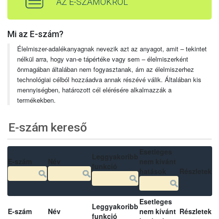
AZ E-SZÁMOKRÓL
Mi az E-szám?
Élelmiszer-adalékanyagnak nevezik azt az anyagot, amit – tekintet
nélkül arra, hogy van-e tápértéke vagy sem – élelmiszerként
önmagában általában nem fogyasztanak, ám az élelmiszerhez
technológiai célból hozzáadva annak részévé válik. Általában kis
mennyiségben, határozott cél elérésére alkalmazzák a
termékekben.
E-szám kereső
Esetleges
Leggyakoribb
E-szám
Név
nem kívánt
funkció
hatások
Részletek
Esetleges
Leggyakoribb
E-szám
Név
nem kívánt
Részletek
funkció