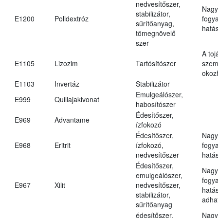
nedvesítőszer,
Nagy
stabilizátor,
E1200
Polidextróz
fogy
sűrítőanyag,
hatá
tömegnövelő
szer
A toj
E1105
Lizozim
Tartósítószer
szem
okoz
E1103
Invertáz
Stabilizátor
Emulgeálószer,
E999
Quillajakivonat
habosítószer
Édesítőszer,
E969
Advantame
ízfokozó
Édesítőszer,
Nagy
E968
Eritrit
ízfokozó,
fogy
nedvesítőszer
hatá
Édesítőszer,
Nagy
emulgeálószer,
fogy
E967
Xilit
nedvesítőszer,
hatá
stabilizátor,
adha
sűrítőanyag
édesítőszer,
Nagy