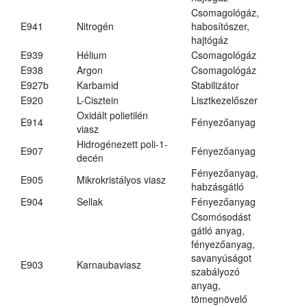
Csomagológáz,
E941
Nitrogén
habosítószer,
hajtógáz
E939
Hélium
Csomagológáz
E938
Argon
Csomagológáz
E927b
Karbamid
Stabilizátor
E920
L-Cisztein
Lisztkezelőszer
Oxidált polietilén
E914
Fényezőanyag
viasz
Hidrogénezett poli-1-
E907
Fényezőanyag
decén
Fényezőanyag,
E905
Mikrokristályos viasz
habzásgátló
E904
Sellak
Fényezőanyag
Csomósodást
gátló anyag,
fényezőanyag,
savanyúságot
E903
Karnaubaviasz
szabályozó
anyag,
tömegnövelő