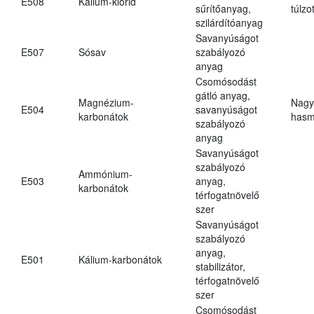
E508
Kálium-klorid
sűrítőanyag,
túlzo
szilárdítóanyag
Savanyúságot
E507
Sósav
szabályozó
anyag
Csomósodást
gátló anyag,
Magnézium-
Nagy
E504
savanyúságot
karbonátok
hasm
szabályozó
anyag
Savanyúságot
szabályozó
Ammónium-
E503
anyag,
karbonátok
térfogatnövelő
szer
Savanyúságot
szabályozó
anyag,
E501
Kálium-karbonátok
stabilizátor,
térfogatnövelő
szer
Csomósodást