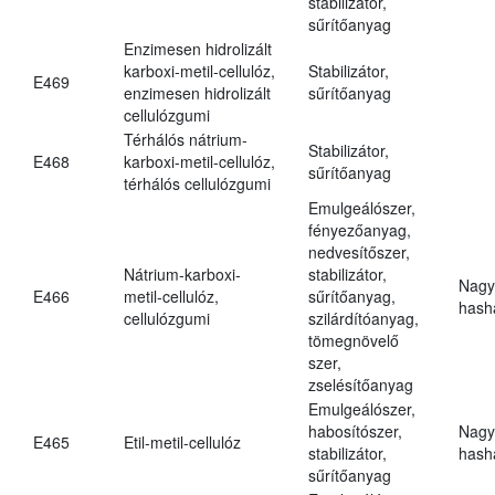
stabilizátor,
sűrítőanyag
Enzimesen hidrolizált
karboxi-metil-cellulóz,
Stabilizátor,
E469
enzimesen hidrolizált
sűrítőanyag
cellulózgumi
Térhálós nátrium-
Stabilizátor,
E468
karboxi-metil-cellulóz,
sűrítőanyag
térhálós cellulózgumi
Emulgeálószer,
fényezőanyag,
nedvesítőszer,
Nátrium-karboxi-
stabilizátor,
Nagy
E466
metil-cellulóz,
sűrítőanyag,
hasha
cellulózgumi
szilárdítóanyag,
tömegnövelő
szer,
zselésítőanyag
Emulgeálószer,
habosítószer,
Nagy
E465
Etil-metil-cellulóz
stabilizátor,
hasha
sűrítőanyag