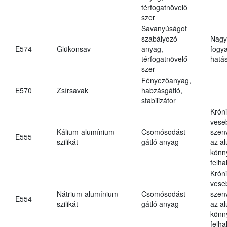
térfogatnövelő
szer
Savanyúságot
szabályozó
Nagy
E574
Glükonsav
anyag,
fogy
térfogatnövelő
hatá
szer
Fényezőanyag,
E570
Zsírsavak
habzásgátló,
stabilizátor
Krón
vese
Kálium-alumínium-
Csomósodást
szen
E555
szilikát
gátló anyag
az a
könn
felh
Krón
vese
Nátrium-alumínium-
Csomósodást
szen
E554
szilikát
gátló anyag
az a
könn
felh