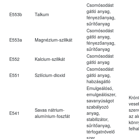
Csomósodást
gátló anyag,
E553b
Talkum
fényezőanyag,
sűrítőanyag
Csomósodást
gátló anyag,
E553a
Magnézium-szilikát
fényezőanyag,
sűrítőanyag
Csomósodást
E552
Kalcium-szilikát
gátló anyag
Csomósodást
E551
Szilícium-dioxid
gátló anyag,
habzásgátló
Emulgeálósó,
emulgeálószer,
Krón
savanyúságot
vese
szabályozó
Savas nátrium-
szen
E541
anyag,
alumínium-foszfát
az a
stabilizátor,
könn
sűrítőanyag,
felh
térfogatnövelő
szer