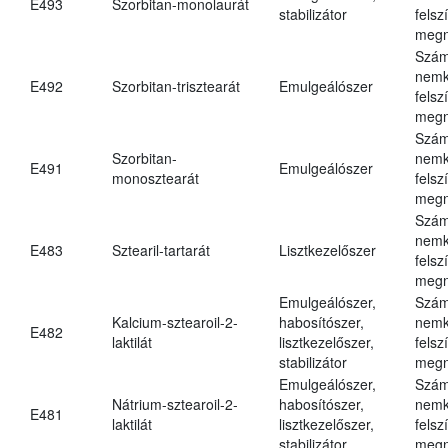
E493
Szorbitan-monolaurát
stabilizátor
felsz
megn
Szám
nemk
E492
Szorbitan-trisztearát
Emulgeálószer
felsz
megn
Szám
Szorbitan-
nemk
E491
Emulgeálószer
monosztearát
felsz
megn
Szám
nemk
E483
Sztearil-tartarát
Lisztkezelőszer
felsz
megn
Emulgeálószer,
Szám
Kalcium-sztearoil-2-
habosítószer,
nemk
E482
laktilát
lisztkezelőszer,
felsz
stabilizátor
megn
Emulgeálószer,
Szám
Nátrium-sztearoil-2-
habosítószer,
nemk
E481
laktilát
lisztkezelőszer,
felsz
stabilizátor
megn