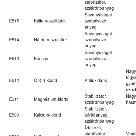
stabilizátor,
szilárdítóanyag
Savanyúságot
E515
Kálium-szulfátok
szabályozó
anyag
Savanyúságot
E514
Nátrium-szulfátok
szabályozó
anyag
Savanyúságot
E513
Kénsav
szabályozó
anyag
Nagy
fogy
E512
Ón(II)-klorid
Antioxidáns
gyom
okoz
Stabilizátor,
Nagy
E511
Magnézium-klorid
szilárdítóanyag
hasm
Stabilizátor,
E509
Kalcium-klorid
sűrítőanyag,
szilárdítóanyag
Ízfokozó,
stabilizátor,
Vese