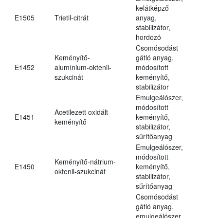
kelátképző
E1505
Trietil-citrát
anyag,
stabilizátor,
hordozó
Csomósodást
Keményítő-
gátló anyag,
E1452
alumínium-oktenil-
módosított
szukcinát
keményítő,
stabilizátor
Emulgeálószer,
módosított
Acetilezett oxidált
E1451
keményítő,
keményítő
stabilizátor,
sűrítőanyag
Emulgeálószer,
módosított
Keményítő-nátrium-
E1450
keményítő,
oktenil-szukcinát
stabilizátor,
sűrítőanyag
Csomósodást
gátló anyag,
emulgeálószer,