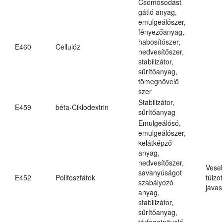
Csomósodást
gátló anyag,
emulgeálószer,
fényezőanyag,
habosítószer,
E460
Cellulóz
nedvesítőszer,
stabilizátor,
sűrítőanyag,
tömegnövelő
szer
Stabilizátor,
E459
béta-Ciklodextrin
sűrítőanyag
Emulgeálósó,
emulgeálószer,
kelátképző
anyag,
nedvesítőszer,
Vese
savanyúságot
E452
Polifoszfátok
túlzo
szabályozó
javas
anyag,
stabilizátor,
sűrítőanyag,
térfogatnövelő