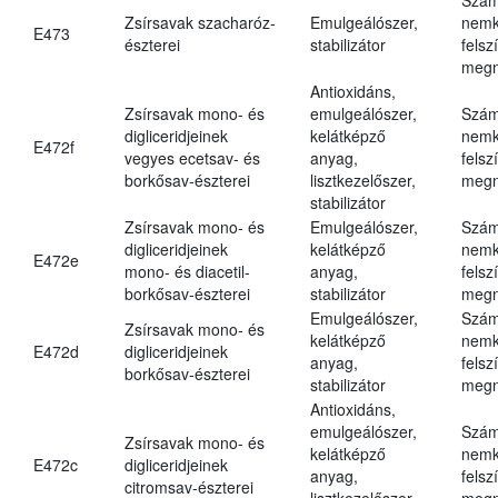
Zsírsavak szacharóz-
Emulgeálószer,
nemk
E473
észterei
stabilizátor
felsz
megn
Antioxidáns,
Zsírsavak mono- és
emulgeálószer,
Szám
digliceridjeinek
kelátképző
nemk
E472f
vegyes ecetsav- és
anyag,
felsz
borkősav-észterei
lisztkezelőszer,
megn
stabilizátor
Zsírsavak mono- és
Emulgeálószer,
Szám
digliceridjeinek
kelátképző
nemk
E472e
mono- és diacetil-
anyag,
felsz
borkősav-észterei
stabilizátor
megn
Emulgeálószer,
Szám
Zsírsavak mono- és
kelátképző
nemk
E472d
digliceridjeinek
anyag,
felsz
borkősav-észterei
stabilizátor
megn
Antioxidáns,
emulgeálószer,
Szám
Zsírsavak mono- és
kelátképző
nemk
E472c
digliceridjeinek
anyag,
felsz
citromsav-észterei
lisztkezelőszer,
megn