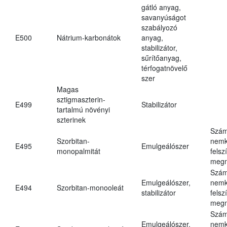
gátló anyag,
savanyúságot
szabályozó
E500
Nátrium-karbonátok
anyag,
stabilizátor,
sűrítőanyag,
térfogatnövelő
szer
Magas
sztigmaszterin-
E499
Stabilizátor
tartalmú növényi
szterinek
Szám
Szorbitan-
nemk
E495
Emulgeálószer
monopalmitát
felsz
megn
Szám
Emulgeálószer,
nemk
E494
Szorbitan-monooleát
stabilizátor
felsz
megn
Szám
Emulgeálószer,
nemk