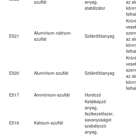
szulfát
anyag,
az a
stabilizátor
könn
felh
Krón
vese
Alumínium-nátrium-
szen
E521
Szilárdítóanyag
szulfát
az a
könn
felh
Krón
vese
szen
E520
Alumínium-szulfát
Szilárdítóanyag
az a
könn
felh
E517
Ammónium-szulfát
Hordozó
Kelátképző
anyag,
lisztkezelőszer,
savanyúságot
E516
Kalcium-szulfát
szabályozó
anyag,