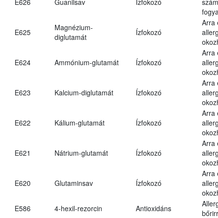
E626
Guanilsav
Ízfokozó
számá
fogya
Arra
Magnézium-
E625
Ízfokozó
aller
diglutamát
okoz
Arra
E624
Ammónium-glutamát
Ízfokozó
aller
okoz
Arra
E623
Kalcium-diglutamát
Ízfokozó
aller
okoz
Arra
E622
Kálium-glutamát
Ízfokozó
aller
okoz
Arra
E621
Nátrium-glutamát
Ízfokozó
aller
okoz
Arra
E620
Glutaminsav
Ízfokozó
aller
okoz
Aller
E586
4-hexil-rezorcin
Antioxidáns
bőrir