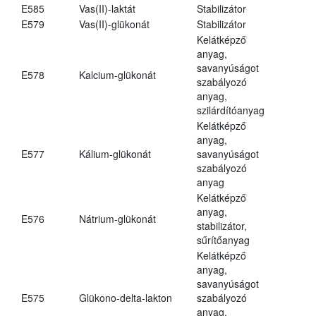
E585
Vas(II)-laktát
Stabilizátor
E579
Vas(II)-glükonát
Stabilizátor
Kelátképző
anyag,
savanyúságot
E578
Kalcium-glükonát
szabályozó
anyag,
szilárdítóanyag
Kelátképző
anyag,
E577
Kálium-glükonát
savanyúságot
szabályozó
anyag
Kelátképző
anyag,
E576
Nátrium-glükonát
stabilizátor,
sűrítőanyag
Kelátképző
anyag,
savanyúságot
E575
Glükono-delta-lakton
szabályozó
anyag,