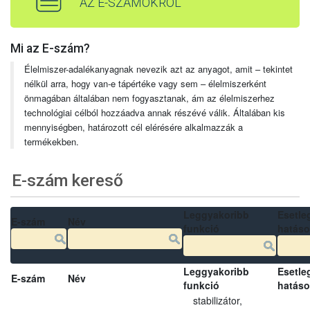
AZ E-SZÁMOKRÓL
Mi az E-szám?
Élelmiszer-adalékanyagnak nevezik azt az anyagot, amit – tekintet
nélkül arra, hogy van-e tápértéke vagy sem – élelmiszerként
önmagában általában nem fogyasztanak, ám az élelmiszerhez
technológiai célból hozzáadva annak részévé válik. Általában kis
mennyiségben, határozott cél elérésére alkalmazzák a
termékekben.
E-szám kereső
Leggyakoribb
Esetle
E-szám
Név
funkció
hatás
Leggyakoribb
Esetle
E-szám
Név
funkció
hatás
stabilizátor,