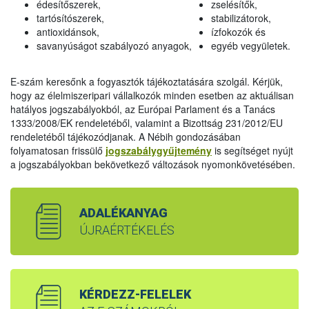
édesítőszerek,
zselésítők,
tartósítószerek,
stabilizátorok,
antioxidánsok,
ízfokozók és
savanyúságot szabályozó anyagok,
egyéb vegyületek.
E-szám keresőnk a fogyasztók tájékoztatására szolgál. Kérjük,
hogy az élelmiszeripari vállalkozók minden esetben az aktuálisan
hatályos jogszabályokból, az Európai Parlament és a Tanács
1333/2008/EK rendeletéből, valamint a Bizottság 231/2012/EU
rendeletéből tájékozódjanak. A Nébih gondozásában
folyamatosan frissülő
jogszabálygyűjtemény
is segítséget nyújt
a jogszabályokban bekövetkező változások nyomonkövetésében.
ADALÉKANYAG
ÚJRAÉRTÉKELÉS
KÉRDEZZ-FELELEK