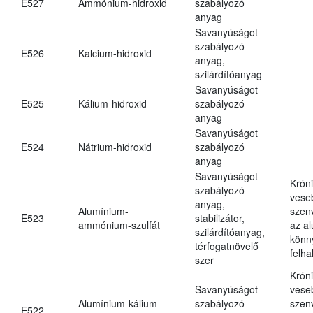
E527
Ammónium-hidroxid
szabályozó
anyag
Savanyúságot
szabályozó
E526
Kalcium-hidroxid
anyag,
szilárdítóanyag
Savanyúságot
E525
Kálium-hidroxid
szabályozó
anyag
Savanyúságot
E524
Nátrium-hidroxid
szabályozó
anyag
Savanyúságot
Krón
szabályozó
vese
anyag,
Alumínium-
szen
E523
stabilizátor,
ammónium-szulfát
az a
szilárdítóanyag,
könn
térfogatnövelő
felh
szer
Krón
Savanyúságot
vese
Alumínium-kálium-
szabályozó
szen
E522