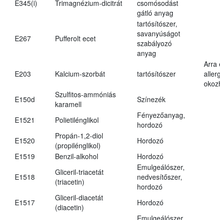
E345(i)
Trimagnézium-dicitrát
csomósodást
gátló anyag
tartósítószer,
savanyúságot
E267
Pufferolt ecet
szabályozó
anyag
Arra
E203
Kalcium-szorbát
tartósítószer
aller
okoz
Szulfitos-ammóniás
E150d
Színezék
karamell
Fényezőanyag,
E1521
Polietilénglikol
hordozó
Propán-1,2-diol
E1520
Hordozó
(propilénglikol)
E1519
Benzil-alkohol
Hordozó
Emulgeálószer,
Gliceril-triacetát
E1518
nedvesítőszer,
(triacetin)
hordozó
Gliceril-diacetát
E1517
Hordozó
(diacetin)
Emulgeálószer,