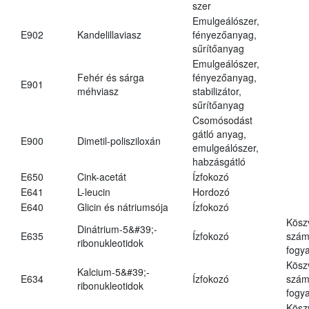
szer
Emulgeálószer,
E902
Kandelillaviasz
fényezőanyag,
sűrítőanyag
Emulgeálószer,
Fehér és sárga
fényezőanyag,
E901
méhviasz
stabilizátor,
sűrítőanyag
Csomósodást
gátló anyag,
E900
Dimetil-polisziloxán
emulgeálószer,
habzásgátló
E650
Cink-acetát
Ízfokozó
E641
L-leucin
Hordozó
E640
Glicin és nátriumsója
Ízfokozó
Kösz
Dinátrium-5&#39;-
E635
Ízfokozó
számá
ribonukleotidok
fogya
Kösz
Kalcium-5&#39;-
E634
Ízfokozó
számá
ribonukleotidok
fogya
Kösz