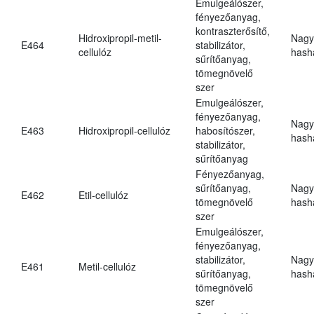
Emulgeálószer,
fényezőanyag,
kontraszterősítő,
Hidroxipropil-metil-
Nagy
E464
stabilizátor,
cellulóz
hasha
sűrítőanyag,
tömegnövelő
szer
Emulgeálószer,
fényezőanyag,
Nagy
E463
Hidroxipropil-cellulóz
habosítószer,
hasha
stabilizátor,
sűrítőanyag
Fényezőanyag,
sűrítőanyag,
Nagy
E462
Etil-cellulóz
tömegnövelő
hasha
szer
Emulgeálószer,
fényezőanyag,
stabilizátor,
Nagy
E461
Metil-cellulóz
sűrítőanyag,
hasha
tömegnövelő
szer