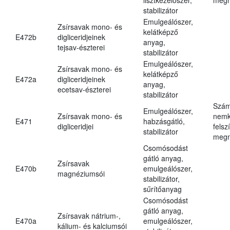
stabilizátor
Emulgeálószer,
Zsírsavak mono- és
kelátképző
E472b
digliceridjeinek
anyag,
tejsav-észterei
stabilizátor
Emulgeálószer,
Zsírsavak mono- és
kelátképző
E472a
digliceridjeinek
anyag,
ecetsav-észterei
stabilizátor
Szám
Emulgeálószer,
Zsírsavak mono- és
nemk
E471
habzásgátló,
digliceridjei
felsz
stabilizátor
megn
Csomósodást
gátló anyag,
Zsírsavak
E470b
emulgeálószer,
magnéziumsói
stabilizátor,
sűrítőanyag
Csomósodást
gátló anyag,
Zsírsavak nátrium-,
E470a
emulgeálószer,
kálium- és kalciumsói