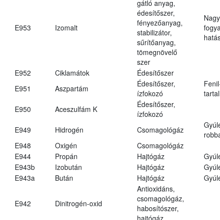
gátló anyag,
édesítőszer,
Nagy
fényezőanyag,
E953
Izomalt
fogy
stabilizátor,
hatá
sűrítőanyag,
tömegnövelő
szer
E952
Ciklamátok
Édesítőszer
Édesítőszer,
Fenil
E951
Aszpartám
ízfokozó
tarta
Édesítőszer,
E950
Aceszulfám K
ízfokozó
Gyúl
E949
Hidrogén
Csomagológáz
robba
E948
Oxigén
Csomagológáz
E944
Propán
Hajtógáz
Gyúl
E943b
Izobután
Hajtógáz
Gyúl
E943a
Bután
Hajtógáz
Gyúl
Antioxidáns,
csomagológáz,
E942
Dinitrogén-oxid
habosítószer,
hajtógáz