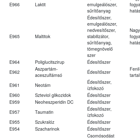
E966
Laktit
emulgeálószer,
fogy
sűrítőanyag
hatá
Édesítőszer,
emulgeálószer,
nedvesítőszer,
Nagy
E965
Maltitok
stabilizátor,
fogy
sűrítőanyag,
hatá
tömegnövelő
szer
E964
Poliglucitszirup
Édesítőszer
Aszpartám-
Fenil
E962
Édesítőszer
aceszulfámsó
tarta
Édesítőszer,
E961
Neotám
ízfokozó
E960
Szteviol glikozidok
Édesítőszer
E959
Neoheszperidin DC
Édesítőszer
Édesítőszer,
E957
Taumatin
ízfokozó
E955
Szukralóz
Édesítőszer
E954
Szacharinok
Édesítőszer
Csomósodást