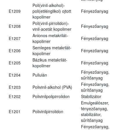
Poli(vinil-alkohol)-
E1209
poli(etilénglikol) ojtott
Fényezőanyag
kopolimer
Poli(vinil-pirrolidon)-
E1208
Fényezőanyag
vinil-acetát kopolimer
Anionos metakrilát-
E1207
Fényezőanyag
kopolimer
Semleges metakrilát-
E1206
Fényezőanyag
kopolimer
Bázikus metakrilát-
E1205
Fényezőanyag
kopolimer
Fényezőanyag,
E1204
Pullulán
sűrítőanyag
Fényezőanyag,
E1203
Polivinil-alkohol (PVA)
sűrítőanyag
E1202
Polivinilpolipirrolidon
Stabilizátor
Emulgeálószer,
fényezőanyag,
E1201
Polivinilpirrolidon
stabilizátor,
sűrítőanyag
Fényezőanyag,