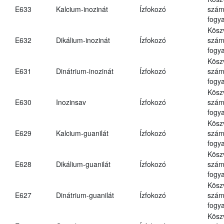
E633
Kalcium-inozinát
Ízfokozó
számá
fogya
Kösz
E632
Dikálium-inozinát
Ízfokozó
számá
fogya
Kösz
E631
Dinátrium-inozinát
Ízfokozó
számá
fogya
Kösz
E630
Inozinsav
Ízfokozó
számá
fogya
Kösz
E629
Kalcium-guanilát
Ízfokozó
számá
fogya
Kösz
E628
Dikálium-guanilát
Ízfokozó
számá
fogya
Kösz
E627
Dinátrium-guanilát
Ízfokozó
számá
fogya
Kösz