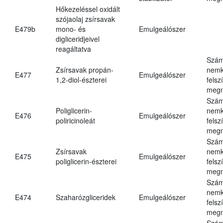
Hőkezeléssel oxidált
szójaolaj zsírsavak
E479b
mono- és
Emulgeálószer
digliceridjeivel
reagáltatva
Szám
Zsírsavak propán-
nemk
E477
Emulgeálószer
1,2-diol-észterei
felsz
megn
Szám
Poliglicerin-
nemk
E476
Emulgeálószer
poliricinoleát
felsz
megn
Szám
Zsírsavak
nemk
E475
Emulgeálószer
poliglicerin-észterei
felsz
megn
Szám
nemk
E474
Szaharózgliceridek
Emulgeálószer
felsz
megn
Szám