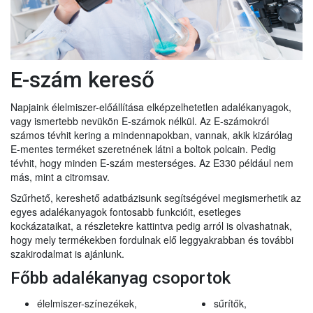
E-szám kereső
Napjaink élelmiszer-előállítása elképzelhetetlen adalékanyagok,
vagy ismertebb nevükön E-számok nélkül. Az E-számokról
számos tévhit kering a mindennapokban, vannak, akik kizárólag
E-mentes terméket szeretnének látni a boltok polcain. Pedig
tévhit, hogy minden E-szám mesterséges. Az E330 például nem
más, mint a citromsav.
Szűrhető, kereshető adatbázisunk segítségével megismerhetik az
egyes adalékanyagok fontosabb funkcióit, esetleges
kockázataikat, a részletekre kattintva pedig arról is olvashatnak,
hogy mely termékekben fordulnak elő leggyakrabban és további
szakirodalmat is ajánlunk.
Főbb adalékanyag csoportok
élelmiszer-színezékek,
sűrítők,