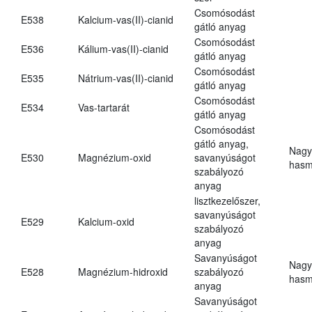
Csomósodást
E538
Kalcium-vas(II)-cianid
gátló anyag
Csomósodást
E536
Kálium-vas(II)-cianid
gátló anyag
Csomósodást
E535
Nátrium-vas(II)-cianid
gátló anyag
Csomósodást
E534
Vas-tartarát
gátló anyag
Csomósodást
gátló anyag,
Nagy
E530
Magnézium-oxid
savanyúságot
hasm
szabályozó
anyag
lisztkezelőszer,
savanyúságot
E529
Kalcium-oxid
szabályozó
anyag
Savanyúságot
Nagy
E528
Magnézium-hidroxid
szabályozó
hasm
anyag
Savanyúságot